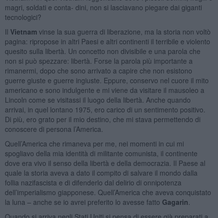
magri, soldati e conta- dini, non si lasciavano piegare dai giganti
tecnologici?
Il
Vietnam
vinse la sua guerra di liberazione, ma la storia non voltò
pagina: ripropose in altri Paesi e altri continenti il terribile e violento
quesito sulla libertà. Un concetto non divisibile e una parola che
non si può spezzare: libertà. Forse la parola più importante a
rimanermi, dopo che sono arrivato a capire che non esistono
guerre giuste e guerre ingiuste. Eppure, conservo nel cuore il mito
americano e sono indulgente e mi viene da visitare il mausoleo a
Lincoln come se visitassi il luogo della libertà. Anche quando
arrivai, in quel lontano 1975, ero carico di un sentimento positivo.
Di più, ero grato per il mio destino, che mi stava permettendo di
conoscere di persona l’America.
Quell’America che rimaneva per me, nei momenti in cui mi
spogliavo della mia identità di militante comunista, il continente
dove era vivo il senso della libertà e della democrazia. Il Paese al
quale la storia aveva a dato il compito di salvare il mondo dalla
follia nazifascista e di difenderlo dal delirio di onnipotenza
dell’imperialismo giapponese. Quell’America che aveva conquistato
la luna – anche se io avrei preferito lo avesse fatto
Gagarin
.
Quando si arriva negli Stati Uniti si pensa di essere già preparati a