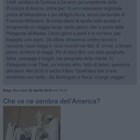
1945, sindaco di Cortona a 24 anni, poi presidente della
Provincia di Arezzo, infine per 15 anni assessore regionale
prima all’Urbanistica e poi all’Agricoltura, amico personale di
Francois Mitterand. Si mette dietro le spalle tutto questo e
intraprende un viaggio lungo cento giorni, che lo porta dalla
Patagonia all’Alaska. Cento giorni a piedi e in corriera, per
bagaglio uno zaino. Da allora attraversa confini remoti e
racconta i suoi viaggi e i suoi incontri nei libri. E’ ormai, a tempo
pieno, scrittore di viaggi. Più di dieci libri, non solo geografia
fisica, paesaggi e luoghi, ma geografia della mente. In
Patagonia o nel Tibet, un mondo altro, fatto di dolori, speranze,
delusioni. Nel 2016 è uscito il libro "Quell’idea che ci era
sembrata così bella - Da Berlinguer a Renzi, il lungo viaggio"
,
Mercoledì
ore 14:10
Blog
25 Aprile 2018
​Che ve ne sembra dell’America?