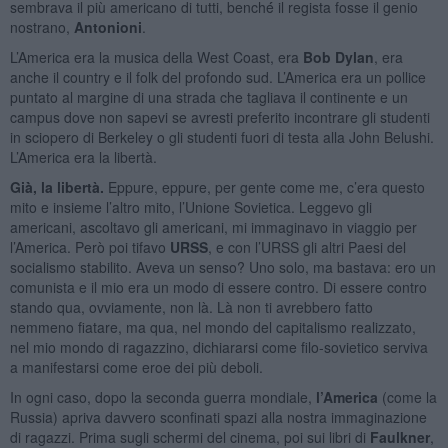
sembrava il più americano di tutti, benché́ il regista fosse il genio
nostrano,
Antonioni
.
L’America era la musica della West Coast, era
Bob Dylan
, era
anche il country e il folk del profondo sud. L’America era un pollice
puntato al margine di una strada che tagliava il continente e un
campus dove non sapevi se avresti preferito incontrare gli studenti
in sciopero di Berkeley o gli studenti fuori di testa alla John Belushi.
L’America era la libertà.
Già̀, la libertà.
Eppure, eppure, per gente come me, c’era questo
mito e insieme l’altro mito, l’Unione Sovietica. Leggevo gli
americani, ascoltavo gli americani, mi immaginavo in viaggio per
l’America. Però poi tifavo
URSS
, e con l’URSS gli altri Paesi del
socialismo stabilito. Aveva un senso? Uno solo, ma bastava: ero un
comunista e il mio era un modo di essere contro. Di essere contro
stando qua, ovviamente, non là. Là non ti avrebbero fatto
nemmeno fiatare, ma qua, nel mondo del capitalismo realizzato,
nel mio mondo di ragazzino, dichiararsi come filo-sovietico serviva
a manifestarsi come eroe dei più deboli.
In ogni caso, dopo la seconda guerra mondiale,
l’America
(come la
Russia) apriva davvero sconfinati spazi alla nostra immaginazione
di ragazzi. Prima sugli schermi del cinema, poi sui libri di
Faulkner
,