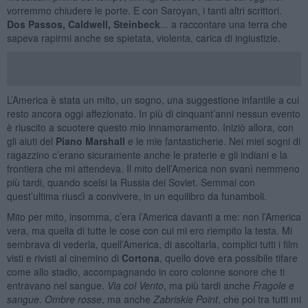
vorremmo chiudere le porte. E con Saroyan, i tanti altri scrittori.
Dos Passos, Caldwell, Steinbeck
... a raccontare una terra che
sapeva rapirmi anche se spietata, violenta, carica di ingiustizie.
L’America è stata un mito, un sogno, una suggestione infantile a cui
resto ancora oggi affezionato. In più di cinquant’anni nessun evento
è riuscito a scuotere questo mio innamoramento. Iniziò allora, con
gli aiuti del
Piano Marshall
e le mie fantasticherie. Nei miei sogni di
ragazzino c’erano sicuramente anche le praterie e gli indiani e la
frontiera che mi attendeva. Il mito dell’America non svanì nemmeno
più tardi, quando scelsi la Russia dei Soviet. Semmai con
quest’ultima riuscì̀ a convivere, in un equilibro da funamboli.
Mito per mito, insomma, c’era l’America davanti a me: non l’America
vera, ma quella di tutte le cose con cui mi ero riempito la testa. Mi
sembrava di vederla, quell’America, di ascoltarla, complici tutti i film
visti e rivisti al cinemino di
Cortona
, quello dove era possibile tifare
come allo stadio, accompagnando in coro colonne sonore che ti
entravano nel sangue.
Via col Vento
, ma più tardi anche
Fragole e
sangue
.
Ombre rosse
, ma anche
Zabriskie Point
, che poi tra tutti mi