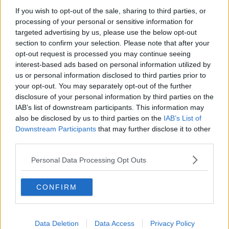
Partito
Comunista
o lo eri stato nel passato, in America non
If you wish to opt-out of the sale, sharing to third parties, or
entravi. Figuriamoci, poi, se eri un dirigente politico e facevi parte
processing of your personal or sensitive information for
del Comitato centrale. Ci voleva un permesso speciale del
targeted advertising by us, please use the below opt-out
Dipartimento di Stato e veniva concesso solo se una Istituzione
section to confirm your selection. Please note that after your
culturale, quasi sempre un’ università, formulava un invito ufficiale,
opt-out request is processed you may continue seeing
con tanto di programma e itinerario annesso. A quei tempi al
interest-based ads based on personal information utilized by
Dipartimento di Stato c’erano mastini come
Kissinger
e non c’era
us or personal information disclosed to third parties prior to
nulla da fare: i comunisti non avrebbero conquistato l’America.
your opt-out. You may separately opt-out of the further
Il mio invito giunse infatti dall’ Università della Georgia. Era un invito
disclosure of your personal information by third parties on the
al sindaco che aveva accolto gli studenti e i professori dei corsi
IAB’s list of downstream participants. This information may
d’arte e di architettura nella sua Cortona, cittadina di una
Toscana
also be disclosed by us to third parties on the
IAB’s List of
culla dell’arte e del Rinascimento. Nell’invito era prevista la
Downstream Participants
that may further disclose it to other
cerimonia per una sorta di protocollo di amicizia con il sindaco di
third parties.
Atlanta.
Così è capitato anche questo, nella mia vita. Diventare, a un certo
Personal Data Processing Opt Outs
punto,
sindaco onorario di Atlanta
, in Georgia, negli Stati Uniti
d’America. Era il 1975 e un anno prima Maynard Jackson era
CONFIRM
diventato il primo sindaco nero della Georgia. Proprio l’incontro con
Jackson mi rimase impresso più di ogni altra cosa. Era alto,
possente nella sua stretta di mano, con un sorriso appena celato
dai massicci baffi neri. Mi accolse con grande calore. Volle sapere
Data Deletion
Data Access
Privacy Policy