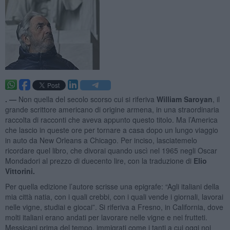
. —
Non quella del secolo scorso cui si riferiva
William Saroyan
, il
grande scrittore americano di origine armena, in una straordinaria
raccolta di racconti che aveva appunto questo titolo. Ma l’America
che lascio in queste ore per tornare a casa dopo un lungo viaggio
in auto da New Orleans a Chicago. Per inciso, lasciatemelo
ricordare quel libro, che divorai quando uscì nel 1965 negli Oscar
Mondadori al prezzo di duecento lire, con la traduzione di
Elio
Vittorini.
Per quella edizione l’autore scrisse una epigrafe: “Agli italiani della
mia città natia, con i quali crebbi, con i quali vende i giornali, lavorai
nelle vigne, studiai e giocai”. Si riferiva a Fresno, in California, dove
molti italiani erano andati per lavorare nelle vigne e nei frutteti.
Messicani prima del tempo, immigrati come i tanti a cui oggi noi