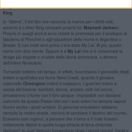
anche della mia attività̀ politica. Lui era un democratico
progressista e veniva dire amante dal movimento di
Martin Luther
King
.
In
“Selma”
, il bel film che racconta la marcia per i diritti civili,
accanto a Luther King compare proprio lui,
Maynard Jackso
n.
Proprio in quegli anni si sono create le premesse per il sostegno al
fascismo di Pinochet o agli squadroni della morte in Argentina o
Brasile. E non molti anni prima c’era stato My Lai. Ai più, questo
nome non dice niente. Eppure è a
My Lai
che si è consumata la
strage più stupida e crudele della storia americana, o almeno
dell’intero Novecento.
Tornando indietro nel tempo, in effetti, incontriamo il genocidio degli
indiani e quell’alba sul fiume Sand Creek, quando il giovane
colonnello
Chivington
ordinò il massacro. I guerrieri erano a
caccia del bisonte: bambini, donne, anziani, colti nel sonno,
arrossarono il fiume con il loro sangue. Impossibili non lasciarsi
catturare da questo Paese che con i suoi veleni ha sempre saputo
fornire anche i giusti antidoti. Di generosi entusiasmi abbiamo
riempito le nostre strade, convinti di cambiare il destino del mondo.
Eravamo così ingenui, a pensare che il bene e il male fossero
nettamente distinti in quella lunga striscia di terra chiamata
Vietnam? In quel Vietnam leggendario dove i piccoli uomini, fragili e