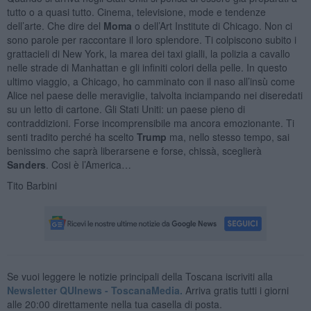
tutto o a quasi tutto. Cinema, televisione, mode e tendenze
dell’arte. Che dire del
Moma
o dell’Art Institute di Chicago. Non ci
sono parole per raccontare il loro splendore. Ti colpiscono subito i
grattacieli di New York, la marea dei taxi gialli, la polizia a cavallo
nelle strade di Manhattan e gli infiniti colori della pelle. In questo
ultimo viaggio, a Chicago, ho camminato con il naso all’insù̀ come
Alice nel paese delle meraviglie, talvolta inciampando nei diseredati
su un letto di cartone. Gli Stati Uniti: un paese pieno di
contraddizioni. Forse incomprensibile ma ancora emozionante. Ti
senti tradito perché ha scelto
Trump
ma, nello stesso tempo, sai
benissimo che saprà liberarsene e forse, chissà, sceglierà
Sanders
. Cosi è l’America…
Tito Barbini
Se vuoi leggere le notizie principali della Toscana iscriviti alla
Newsletter QUInews - ToscanaMedia.
Arriva gratis tutti i giorni
alle 20:00 direttamente nella tua casella di posta.