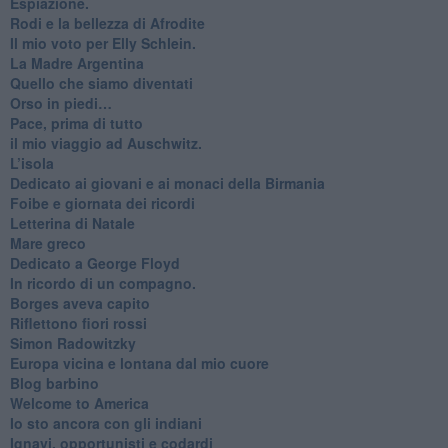
Espiazione.
Rodi e la bellezza di Afrodite
​Il mio voto per Elly Schlein.
​La Madre Argentina
Quello che siamo diventati
Orso in piedi…
​Pace, prima di tutto
​il mio viaggio ad Auschwitz.
​L’isola
Dedicato ai giovani e ai monaci della Birmania
​Foibe e giornata dei ricordi
Letterina di Natale
Mare greco
​Dedicato a George Floyd
​In ricordo di un compagno.
Borges aveva capito
Riflettono fiori rossi
Simon Radowitzky
Europa vicina e lontana dal mio cuore
Blog barbino
Welcome to America
​Io sto ancora con gli indiani
​Ignavi, opportunisti e codardi