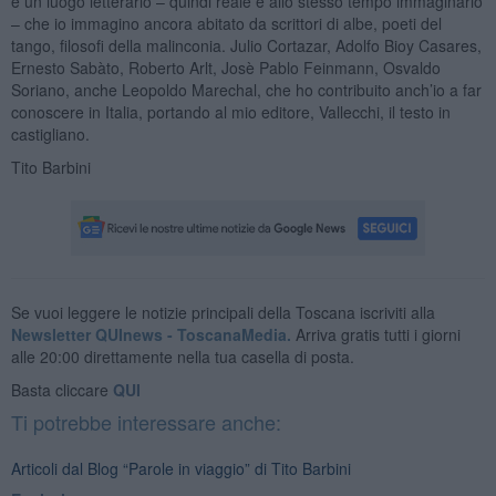
e un luogo letterario – quindi reale e allo stesso tempo immaginario
– che io immagino ancora abitato da scrittori di albe, poeti del
tango, filosofi della malinconia. Julio Cortazar, Adolfo Bioy Casares,
Ernesto Sabàto, Roberto Arlt, Josè Pablo Feinmann, Osvaldo
Soriano, anche Leopoldo Marechal, che ho contribuito anch’io a far
conoscere in Italia, portando al mio editore, Vallecchi, il testo in
castigliano.
Tito Barbini
Se vuoi leggere le notizie principali della Toscana iscriviti alla
Newsletter QUInews - ToscanaMedia.
Arriva gratis tutti i giorni
alle 20:00 direttamente nella tua casella di posta.
Basta cliccare
QUI
Ti potrebbe interessare anche:
Articoli dal Blog “Parole in viaggio” di Tito Barbini