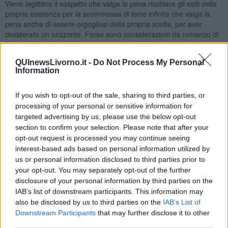
Viene legittimo il sospetto che valga la pena rischiare gli esiti della
propria esistenza per la scommessa di terre infinite che valga la
pena anche di essere orgogliosi della propria scelta, per aver
desiderato un orizzonte. Forse sono considerazioni da romanzo di
Conrad. Il fatto è che ho sempre amato chi è partito con minore o
maggiore fatica, ho sempre subito forte il fascino di chi si è
QUInewsLivorno.it -
Do Not Process My Personal
arrischiato nei luoghi più lontani della terra, arrabattando il suo
Information
nome mezzo così e mezzo così, facendosi capire, fa-cendosi
rispettare e in definitiva amando quella nuova immensa casa, quasi
sempre facendosi amare.
If you wish to opt-out of the sale, sharing to third parties, or
processing of your personal or sensitive information for
Sospetto che in questo modo abbia come cercato rifugio da sé
targeted advertising by us, please use the below opt-out
stesso. Vai a sapere se è la strada giusta, godersi la sua magra
section to confirm your selection. Please note that after your
pensione sorseggiando il mate in una periferia sperduta al limite
opt-out request is processed you may continue seeing
della pampa.Forse si è semplicemente arreso, incapace di fare altri
interest-based ads based on personal information utilized by
passi, incapace di andare avanti, almeno in
Italia
. Di ritrovare valori
us or personal information disclosed to third parties prior to
e soprattutto nuove relazioni. Cosa necessaria per vivere gli anni
your opt-out. You may separately opt-out of the further
che rimangono, sfrondando tutto ciò che è inutile, inessenziale,
persino dannoso. Un naufrago quando non può più lottare contro il
disclosure of your personal information by third parties on the
vento e il mare per seguire la sua rotta ha solo due possibilità.
IAB’s list of downstream participants. This information may
L’andatura di cappa che lo fa andare alla deriva. Oppure la fuga
also be disclosed by us to third parties on the
IAB’s List of
davanti alla tempesta con il vento in poppa e un mare bendisposto
Downstream Participants
that may further disclose it to other
a lasciarti andare.Ci sono esuli così, esuli della propria anima, per
third parties.