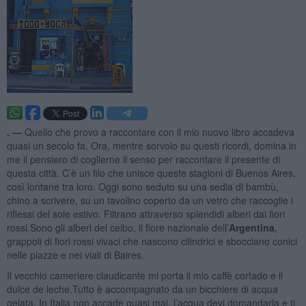
. —
Quello che provo a raccontare con il mio nuovo libro accadeva
quasi un secolo fa. Ora, mentre sorvolo su questi ricordi, domina in
me il pensiero di coglierne il senso per raccontare il presente di
questa città. C’è un filo che unisce queste stagioni di Buenos Aires,
così lontane tra loro. Oggi sono seduto su una sedia di bambù,
chino a scrivere, su un tavolino coperto da un vetro che raccoglie i
riflessi del sole estivo. Filtrano attraverso splendidi alberi dai fiori
rossi.Sono gli alberi del ceibo, il fiore nazionale dell’
Argentina
,
grappoli di fiori rossi vivaci che nascono cilindrici e sbocciano conici
nelle piazze e nei viali di Baires.
Il vecchio cameriere claudicante mi porta il mio caffè cortado e il
dulce de leche.Tutto è accompagnato da un bicchiere di acqua
gelata. In Italia non accade quasi mai, l’acqua devi domandarla e ti