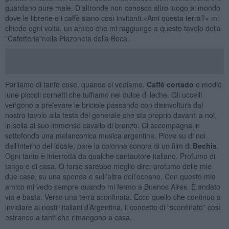
guardano pure male. D’altronde non conosco altro luogo al mondo
dove le librerie e i caffè siano così invitanti.«Ami questa terra?» mi
chiede ogni volta, un amico che mi raggiunge a questo tavolo della
“Cafetteria"nella Plazoneta della Boca.
Parliamo di tante cose, quando ci vediamo.
Caffè cortado
e medie
lune piccoli cornetti che tuffiamo nel dulce di leche. Gli uccelli
vengono a prelevare le briciole passando con disinvoltura dal
nostro tavolo alla testa del generale che sta proprio davanti a noi,
in sella al suo immenso cavallo di bronzo. Ci accompagna in
sottofondo una melanconica musica argentina. Piove su di noi
dall’interno del locale, pare la colonna sonora di un film di
Bechis
.
Ogni tanto è interrotta da qualche cantautore italiano. Profumo di
tango e di casa. O forse sarebbe meglio dire: profumo delle mie
due case, su una sponda e sull’altra dell’oceano. Con questo mio
amico mi vedo sempre quando mi fermo a Buenos Aires. È andato
via e basta. Verso una terra sconfinata. Ecco quello che continuo a
invidiare ai nostri italiani d’Argentina, il concetto di “sconfinato” così
estraneo a tanti che rimangono a casa.