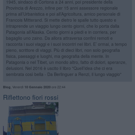
1945, sindaco di Cortona a 24 anni, poi presidente della
Provincia di Arezzo, infine per 15 anni assessore regionale
prima all’Urbanistica e poi all’Agricoltura, amico personale di
Francois Mitterand. Si mette dietro le spalle tutto questo e
intraprende un viaggio lungo cento giorni, che lo porta dalla
Patagonia all’Alaska. Cento giorni a piedi e in corriera, per
bagaglio uno zaino. Da allora attraversa confini remoti e
racconta i suoi viaggi e i suoi incontri nei libri. E’ ormai, a tempo
pieno, scrittore di viaggi. Più di dieci libri, non solo geografia
fisica, paesaggi e luoghi, ma geografia della mente. In
Patagonia o nel Tibet, un mondo altro, fatto di dolori, speranze,
delusioni. Nel 2016 è uscito il libro "Quell’idea che ci era
sembrata così bella - Da Berlinguer a Renzi, il lungo viaggio"
,
Venerdì
ore 22:44
Blog
10 Gennaio 2020
Riflettono fiori rossi