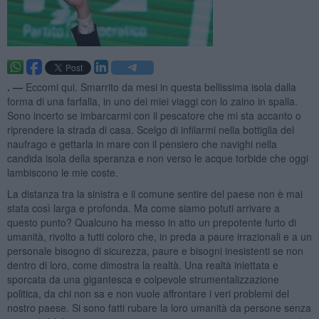
. —
Eccomi qui. Smarrito da mesi in questa bellissima isola dalla
forma di una farfalla, in uno dei miei viaggi con lo zaino in spalla.
Sono incerto se imbarcarmi con il pescatore che mi sta accanto o
riprendere la strada di casa. Scelgo di infilarmi nella bottiglia del
naufrago e gettarla in mare con il pensiero che navighi nella
candida isola della speranza e non verso le acque torbide che oggi
lambiscono le mie coste.
La distanza tra la sinistra e il comune sentire del paese non è mai
stata così larga e profonda. Ma come siamo potuti arrivare a
questo punto? Qualcuno ha messo in atto un prepotente furto di
umanità, rivolto a tutti coloro che, in preda a paure irrazionali e a un
personale bisogno di sicurezza, paure e bisogni inesistenti se non
dentro di loro, come dimostra la realtà. Una realtà iniettata e
sporcata da una gigantesca e colpevole strumentalizzazione
politica, da chi non sa e non vuole affrontare i veri problemi del
nostro paese. Si sono fatti rubare la loro umanità da persone senza