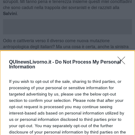
scrupoli. Mi fanno pena e tenerezza insieme questi miei concittadini
che sono caduti nella trappola dei sovranisti e dei razzisti alla
Salvini
.
Odio e cattiveria verso il diverso come nuova mutazione
antropologica degli italiani? Ma una cosa è certa, anche la sinistra
in questi anni ha fatto cadere come foglie morte i valori della
solidarietà, dell’accoglienza e di quell’umanesimo che ha innervato
QUInewsLivorno.it -
Do Not Process My Personal
tutta la sua storia. Mi viene da pensare che forse oggi il risultato
Information
sarebbe stato diverso se dopo la sonora sberla del 4 marzo il Pd
avesse accettato di mettersi a un tavolo con i 5 stelle e dettare
If you wish to opt-out of the sale, sharing to third parties, or
l’agenda di un nuovo governo. Invece si è accettato il ricatto di
processing of your personal or sensitive information for
Renzi
che, se pur dimissionario (persistente finzione), ha portato a
targeted advertising by us, please use the below opt-out
compimento il suo disegno andando in una trasmissione televisiva
impedendo qualsiasi incontro e regalando cosi i 5 stelle a Salvini.
section to confirm your selection. Please note that after your
opt-out request is processed you may continue seeing
Responsabilità storica di cui poco si è parlato. Anche
Leu
ha le sue
interest-based ads based on personal information utilized by
responsabilità, una pattuglia politicamente sconfitta che dopo il 4
us or personal information disclosed to third parties prior to
marzo ha scelto il silenzio e la divisione al suo interno balbettando
your opt-out. You may separately opt-out of the further
confusamente. Adesso dobbiamo ricominciare da capo. Con umiltà.
disclosure of your personal information by third parties on the
La crisi, non solo della sinistra italiana ed europea, ma della