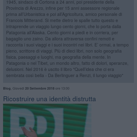
1945, sindaco di Cortona a 24 anni, poi presidente della
Provincia di Arezzo, infine per 15 anni assessore regionale
prima all’Urbanistica e poi all’Agricoltura, amico personale di
Francois Mitterand. Si mette dietro le spalle tutto questo e
intraprende un viaggio lungo cento giorni, che lo porta dalla
Patagonia all’Alaska. Cento giorni a piedi e in corriera, per
bagaglio uno zaino. Da allora attraversa confini remoti e
racconta i suoi viaggi e i suoi incontri nei libri. E’ ormai, a tempo
pieno, scrittore di viaggi. Più di dieci libri, non solo geografia
fisica, paesaggi e luoghi, ma geografia della mente. In
Patagonia o nel Tibet, un mondo altro, fatto di dolori, speranze,
delusioni. Nel 2016 è uscito il libro "Quell’idea che ci era
sembrata così bella - Da Berlinguer a Renzi, il lungo viaggio"
,
Giovedì
ore 13:00
Blog
20 Settembre 2018
Ricostruire una identità distrutta