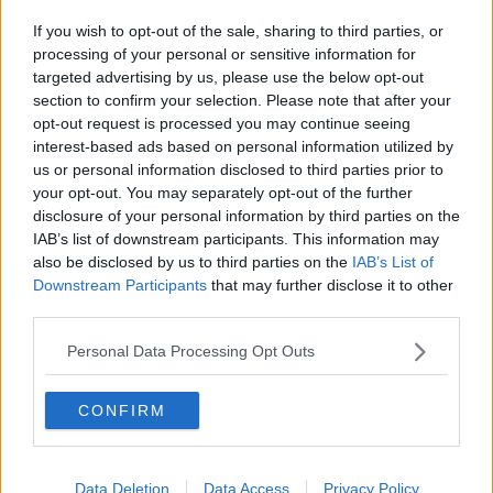
Lavori al ponte di Calambrone, chiusure notturne
If you wish to opt-out of the sale, sharing to third parties, or
Malore fatale sulla spiaggia di Calambrone
processing of your personal or sensitive information for
targeted advertising by us, please use the below opt-out
section to confirm your selection. Please note that after your
Cantiere sulla Pisa-Roma, disagi per i treni in
mezza Toscana
opt-out request is processed you may continue seeing
interest-based ads based on personal information utilized by
Nada stasera a Eliopoli con “Donne di Toscana”
us or personal information disclosed to third parties prior to
your opt-out. You may separately opt-out of the further
Calambrone, il passaggio a livello è realtà
disclosure of your personal information by third parties on the
IAB’s list of downstream participants. This information may
Ginevra Adinolfi è Miss Principessa d'Europa
also be disclosed by us to third parties on the
IAB’s List of
Downstream Participants
that may further disclose it to other
Le spiagge ripulite in grande stile
third parties.
Autocisterna in avaria, chiuso tratto della Fipili
Personal Data Processing Opt Outs
Autocisterna tampona un bus, sei feriti
CONFIRM
Arrivano le cornamuse scozzesi
Data Deletion
Data Access
Privacy Policy
Spaccio in tenda, un arresto