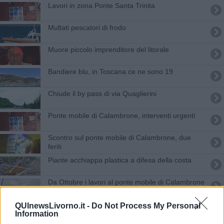
Lavori in zona Ponte Santa Trinita
Multati pescatori di frodo
Muore piccolo imprenditore del litorale
Bandiere blu, in Toscana ce ne sono 19
Chiude il by pass di via Quaglierini
Ponte mobile di Calambrone, interventi urgenti
Scontro sul ponte mobile di Calambrone, due
feriti
Piante acchiappa plastica a difesa della costa
Da Ottobre i lavori al ponte mobile di Calambrone
Treni metropolitani tra Livorno, Pisa e Lucca
QUInewsLivorno.it -
Do Not Process My Personal
Information