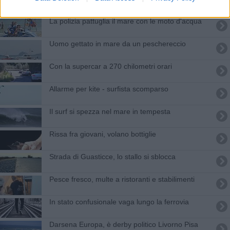
La polizia pattuglia il mare con le moto d'acqua
Uomo gettato in mare da un peschereccio
Con la supercar a 270 chilometri orari
Allarme per kite - surfista scomparso
Il surf si spezza nel mare in tempesta
Rissa fra giovani, volano bottiglie
Strada di Guasticce, lo stallo si sblocca
Pesce fresco, multe a ristoranti e stabilimenti
In stato confusionale vaga lungo la ferrovia
Darsena Europa, è derby politico Livorno Pisa