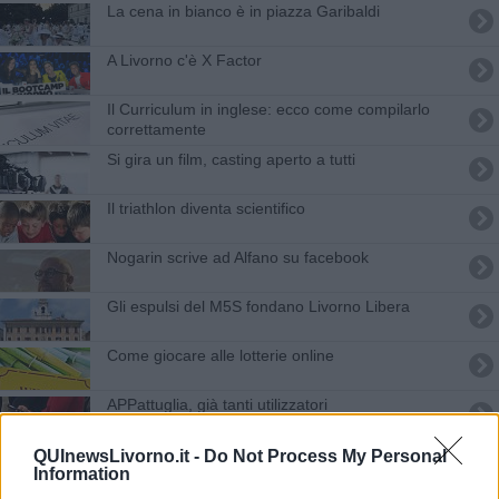
La cena in bianco è in piazza Garibaldi
A Livorno c'è X Factor
​Il Curriculum in inglese: ecco come compilarlo
correttamente
Si gira un film, casting aperto a tutti
Il triathlon diventa scientifico
Nogarin scrive ad Alfano su facebook
Gli espulsi del M5S fondano Livorno Libera
Come giocare alle lotterie online
APPattuglia, già tanti utilizzatori
Servizio civile alla Asl, 102 posti disponibili
QUInewsLivorno.it -
Do Not Process My Personal
Information