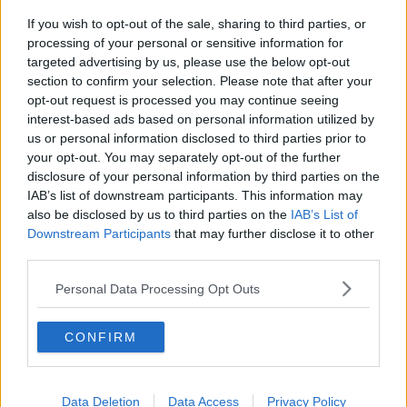
Eco-card e cassonetti intelligenti
If you wish to opt-out of the sale, sharing to third parties, or
Aamps potenzia i servizi per disabili e malati
processing of your personal or sensitive information for
targeted advertising by us, please use the below opt-out
section to confirm your selection. Please note that after your
Pubblicità
opt-out request is processed you may continue seeing
interest-based ads based on personal information utilized by
Vaccini gratuiti contro il fuoco di Sant’Antonio
us or personal information disclosed to third parties prior to
your opt-out. You may separately opt-out of the further
Ogni settimana 450.000 persone leggono
disclosure of your personal information by third parties on the
QUInews
IAB’s list of downstream participants. This information may
Trasporto scolastico per alunni disabili, l'avviso
also be disclosed by us to third parties on the
IAB’s List of
Downstream Participants
that may further disclose it to other
Traghetti, arriva un nuovo servizio informazioni
third parties.
Servizio civile Asl, ultimi giorni per 69 posti
Personal Data Processing Opt Outs
Coronavirus, cosa chiude a Livorno
CONFIRM
Nelle Rsa solo con l'autorizzazione
Libri, audiolibri e film in prestito online
Data Deletion
Data Access
Privacy Policy