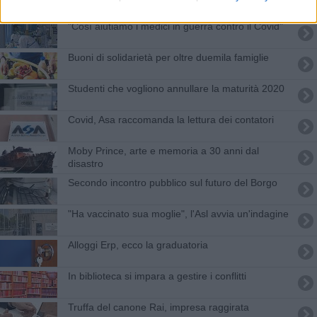
"Così aiutiamo i medici in guerra contro il Covid"
Buoni di solidarietà per oltre duemila famiglie
Studenti che vogliono annullare la maturità 2020
Covid, Asa raccomanda la lettura dei contatori
Moby Prince, arte e memoria a 30 anni dal
disastro
Secondo incontro pubblico sul futuro del Borgo
"Ha vaccinato sua moglie", l'Asl avvia un'indagine
Alloggi Erp, ecco la graduatoria
In biblioteca si impara a gestire i conflitti
Truffa del canone Rai, impresa raggirata