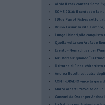
​Al via il rock contest Soms E
​SOMS 2016: il contest e la n
I Blue Parrot Fishes sotto l'a
Bruno Casini: la vita, l'amore,
​Lungo i binari,alla conquist
​Quella volta con Arafat e Re
​Evento - Nomadi live per l'A
Jerì-Barsali: quando “l'Attim
Il ritorno di Finaz, chitarrist
Andrea Bocelli sul palco deg
CONTRORADIO vince la gara d
Marco Alberti, travolto da un 
Canzoni da Oscar per Andrea 
La Valdera per 3 giorni sarà 