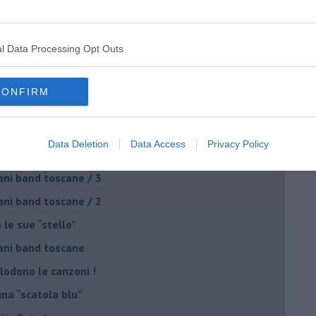
ival di Santa Luce
to la maschera da duro
l Data Processing Opt Outs
 Musica c'è Pace!
nge di “giallo”
CONFIRM
ani band toscane / 4
on Ezio Guaitamacchi
Data Deletion
Data Access
Privacy Policy
o canta Mercedes Sosa
ani band toscane / 3
ani band toscane / 2
 le sue “stelle”
ani band toscane
plodono le canzoni !
una “scatola blu”