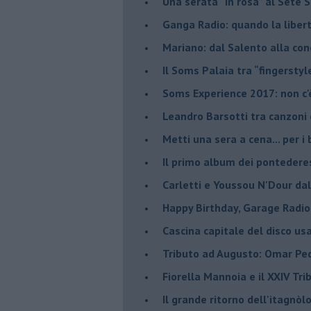
​Una serata “in rosa” al Sete 
Ganga Radio: quando la liber
Mariano: dal Salento alla co
​Il Soms Palaia tra “fingerstyl
Soms Experience 2017: non c'
​Leandro Barsotti tra canzoni
​Metti una sera a cena... per 
​Il primo album dei pontedere
Carletti e Youssou N'Dour da
Happy Birthday, Garage Radio
​Cascina capitale del disco us
Tributo ad Augusto: Omar Pedr
​Fiorella Mannoia e il XXIV Tr
Il grande ritorno dell'itagnò