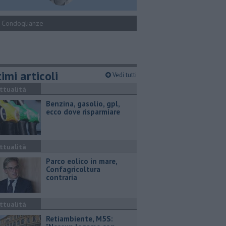
Condoglianze
imi articoli
Vedi tutti
ttualità
​Benzina, gasolio, gpl,
ecco dove risparmiare
ttualità
Parco eolico in mare,
Confagricoltura
contraria
ttualità
Retiambiente, M5S: