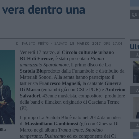
ta vera dentro una
QUI
DI FAUSTO PIRÌTO - SABATO
18 MARZO 2017
ORE 17:04
Ult
Venerdì 17 marzo, al
Circolo culturale urbano
A
BUH di Firenze
, è stato presentato
Hanno
ammazzato Spargiamore
, il primo disco de
La
Scatola Blu
prodotto dalla Funambolo e distribuito da
Materiali Sonori. Alla serata hanno partecipato il
tastierista
Francesco Magnelli
, la cantante
Ginevra
Di Marco
(entrambi già con CSI e PGR) e
Andreino
A
Salvadori
, 43enne musicista, compositore, produttore
della band e filmaker, originario di Casciana Terme
(PI).
Il gruppo La Scatola Blu è nato nel 2014 da un'idea
di
Massimiliano Gambinossi
(già con Ginevra Di
A
Blu
Marco negli album
Trama tenue
,
Smodato
temperante
,
Disincanto
ed ex componente dei Ci