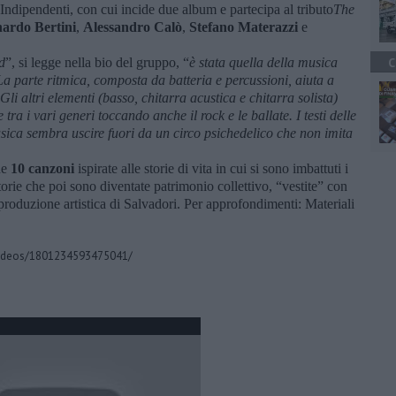
 Indipendenti, con cui incide due album e partecipa al tributo
The
ardo Bertini
,
Alessandro Calò
,
Stefano Materazzi
e
d
”, si legge nella bio del gruppo, “
è stata quella della musica
C
La parte ritmica, composta da batteria e percussioni, aiuta a
li altri elementi (basso, chitarra acustica e chitarra solista)
tra i vari generi toccando anche il rock e le ballate. I testi delle
usica sembra uscire fuori da un circo psichedelico che non imita
ne
10 canzoni
ispirate alle storie di vita in cui si sono imbattuti i
orie che poi sono diventate patrimonio collettivo, “vestite” con
 produzione artistica di Salvadori. Per approfondimenti: Materiali
videos/1801234593475041/