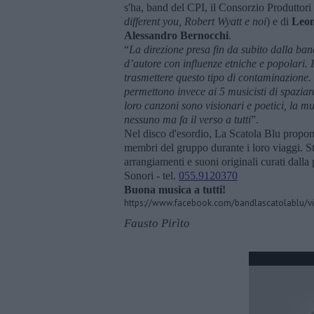
s'ha, band del CPI, il Consorzio Produttori
different you, Robert Wyatt e noi
) e di
Leon
Alessandro Bernocchi
.
“
La direzione presa fin da subito dalla ban
d’au
tore con influenze etniche e popolari. 
trasmettere questo tipo di contaminazione. G
permettono invece ai 5 musicisti di spaziare 
loro canzoni sono visionari e poetici, la m
nessuno ma fa il verso a tutti
”.
Nel disco d'esordio, La Scatola Blu propo
membri del gruppo durante i loro viaggi. St
arrangiamenti e suoni originali curati dalla
Sonori - tel.
055.9120370
Buona musica a tutti!
https://www.facebook.com/bandlascatolablu/
Fausto Pirìto