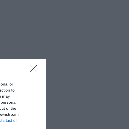
sonal or
ection to
ou may
 personal
out of the
 downstream
B’s List of