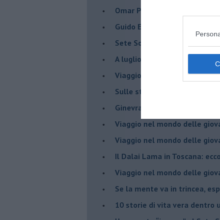
​Omar Pedrini & C. all'Ecofest
Guido Elmi: un romantico sot
Persona
Sete Soís Sete Luas: dove c'è
​A luglio, Forte dei Marmi si ti
Viaggio nel mondo delle giov
Sulle strade del Rock&Roll c
​Ginevra “the voice” Di Marc
Viaggio nel mondo delle giov
​Viaggio nel mondo delle giov
Il Dalai Lama in Toscana: ecco
Viaggio nel mondo delle giov
Se la mente va in trincea, es
​10 storie di vita vera dentro 