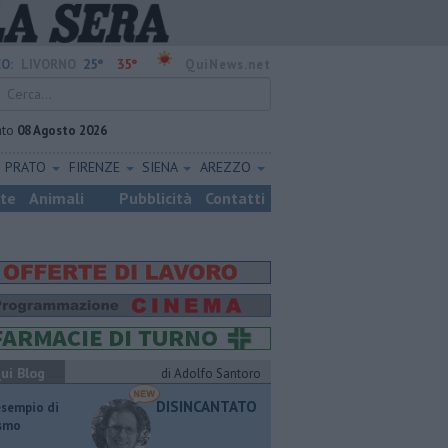
25°
35°
O:
LIVORNO
QuiNews.net
ato
08 Agosto 2026
PRATO
FIRENZE
SIENA
AREZZO
ste
Animali
Pubblicità
Contatti
ui Blog
di Adolfo Santoro
DISINCANTATO
esempio di
ismo