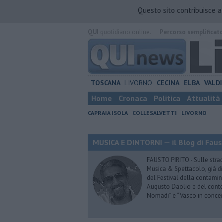
Questo sito contribuisce 
QUI
quotidiano online.
Percorso semplificat
TOSCANA
LIVORNO
CECINA
ELBA
VALD
Home
Cronaca
Politica
Attualità
CAPRAIA ISOLA
COLLESALVETTI
LIVORNO
MUSICA E DINTORNI — il Blog di Faus
FAUSTO PIRITO - Sulle stra
Musica & Spettacolo, già di
del Festival della contamin
Augusto Daolio e del contes
Nomadi” e “Vasco in conce