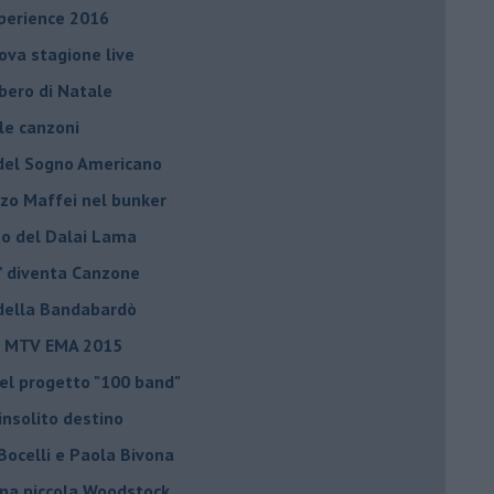
xperience 2016
uova stagione live
lbero di Natale
 le canzoni
a del Sogno Americano
nzo Maffei nel bunker
nno del Dalai Lama
o” diventa Canzone
a della Bandabardò
li MTV EMA 2015
el progetto "100 band"
insolito destino
Bocelli e Paola Bivona
una piccola Woodstock