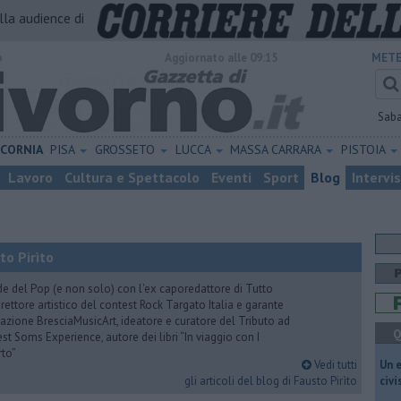
alla audience di
o
Aggiornato alle 09:15
METE
Sab
ICORNIA
PISA
GROSSETO
LUCCA
MASSA CARRARA
PISTOIA
Lavoro
Cultura e Spettacolo
Eventi
Sport
Blog
Intervi
to Pirìto
de del Pop (e non solo) con l'ex caporedattore di Tutto
rettore artistico del contest Rock Targato Italia e garante
azione BresciaMusicArt, ideatore e curatore del Tributo ad
Q
t Soms Experience, autore dei libri “In viaggio con I
rto”
Vedi tutti
​Un 
gli articoli del blog di Fausto Pirìto
civ