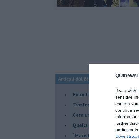
QUInewsLi
Articoli dal Blog “Musica e dintorni”
If you wish 
​Piero Ciampi, i De André e alt
sensitive in
confirm you
​Trasferirsi in Portogallo:il s
continue se
​C'era una volta un “Cane Scio
information 
further disc
Quella volta, con il Dalai Lam
participants
​“Maciste contro tutti”, 25 ann
Downstream 