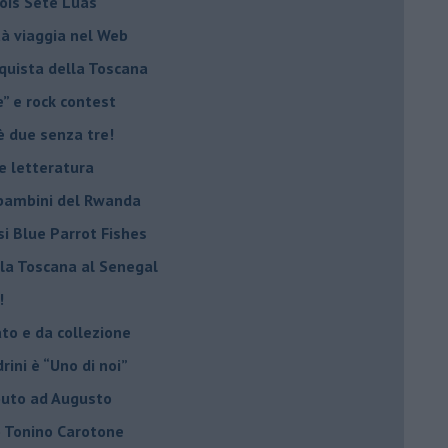
Sóis Sete Luas
tà viaggia nel Web
nquista della Toscana
e” e rock contest
è due senza tre!
 e letteratura
i bambini del Rwanda
si Blue Parrot Fishes
lla Toscana al Senegal
!
ato e da collezione
ini è “Uno di noi”
ibuto ad Augusto
lo Tonino Carotone