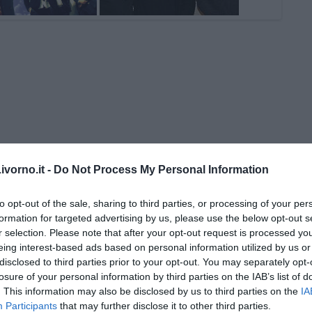
vorno.it -
Do Not Process My Personal Information
 di Fausto Pirìto
to opt-out of the sale, sharing to third parties, or processing of your per
re storie
formation for targeted advertising by us, please use the below opt-out s
r selection. Please note that after your opt-out request is processed y
ogno diventa realtà
eing interest-based ads based on personal information utilized by us or
lto”di nome Zio Rock
disclosed to third parties prior to your opt-out. You may separately opt-
losure of your personal information by third parties on the IAB’s list of
a a Pomaia...
. This information may also be disclosed by us to third parties on the
IA
i dopo...
Participants
that may further disclose it to other third parties.