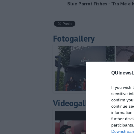
Blue Parrot Fishes - 'Tra Me e 
Fotogallery
QUInewsLi
If you wish 
sensitive in
Videogallery
confirm you
continue se
information 
further disc
participants
Downstream 