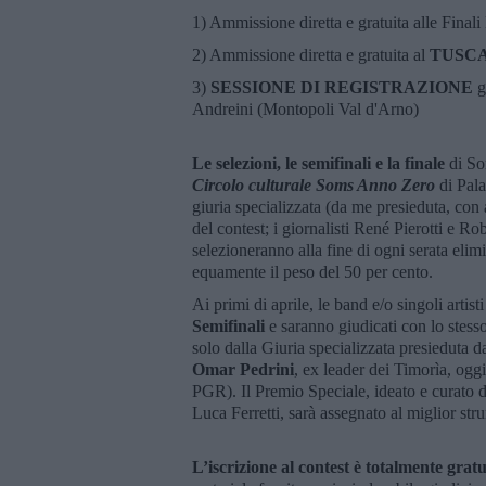
1) Ammissione diretta e gratuita alle Finali
2) Ammissione diretta e gratuita al
TUSCA
3)
SESSIONE DI REGISTRAZIONE
g
Andreini (Montopoli Val d'Arno)
Le selezioni, le semifinali e la finale
di So
Circolo culturale Soms Anno Zero
di Pala
giuria specializzata (da me presieduta, con
del contest; i giornalisti René Pierotti e 
selezioneranno alla fine di ogni serata elimi
equamente il peso del 50 per cento.
Ai primi di aprile, le band e/o singoli artis
Semifinali
e saranno giudicati con lo ste
solo dalla Giuria specializzata presieduta d
Omar Pedrini
, ex leader dei Timorìa, oggi
PGR). Il Premio Speciale, ideato e curato 
Luca Ferretti, sarà assegnato al miglior str
L’iscrizione al contest è totalmente gratu