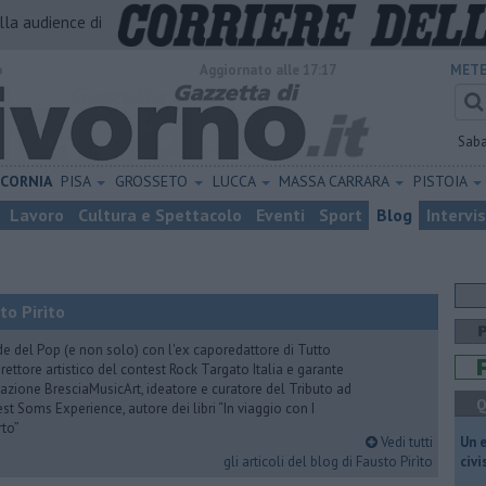
alla audience di
o
Aggiornato alle 17:17
METE
Sab
ICORNIA
PISA
GROSSETO
LUCCA
MASSA CARRARA
PISTOIA
Lavoro
Cultura e Spettacolo
Eventi
Sport
Blog
Intervi
to Pirìto
de del Pop (e non solo) con l'ex caporedattore di Tutto
rettore artistico del contest Rock Targato Italia e garante
azione BresciaMusicArt, ideatore e curatore del Tributo ad
Q
t Soms Experience, autore dei libri “In viaggio con I
rto”
Vedi tutti
​Un 
gli articoli del blog di Fausto Pirìto
civ