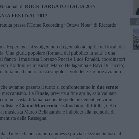
 Nazionali di
ROCK TARGATO ITALIA 2017
NIA FESTIVAL 2017
A
ratuita presso l'Home Recording “Ottava Nota” di Riccardo
ms Experience si svolgeranno da gennaio ad aprile nei locali del
ia. Una giuria popolare (formata dal pubblico in sala) e una
 al fianco il musicista Lorenzo Pucci e Luca Rinaldi, coordinatori
Roberto Boldrini e i musicisti Marco Bellagamba e Ravi Di Tuccio)
natoria una band o artista singolo. I voti delle 2 giurie avranno
ti che avranno passato il turno si confronteranno in
due serate
sso meccanismo. La
Finale
, prevista a fine aprile, sarà valutata
a un musicista di fama nazionale (nelle precedenti edizioni:
 solista, e
Gianni Maroccolo
, co-fondatore di Litfiba, CSI e
dal musicista Marco Bellagamba e intitolato alla memoria di
umentista della Rassegna.
ita
. Tutte le band saranno ammesse previa selezione in base al