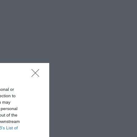
sonal or
ection to
ou may
 personal
out of the
 downstream
B’s List of