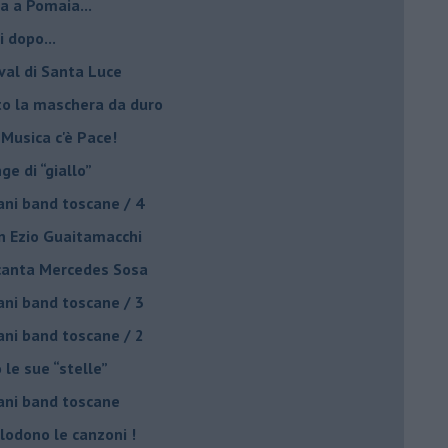
a a Pomaia...
i dopo...
ival di Santa Luce
to la maschera da duro
 Musica c'è Pace!
nge di “giallo”
ani band toscane / 4
on Ezio Guaitamacchi
o canta Mercedes Sosa
ani band toscane / 3
ani band toscane / 2
 le sue “stelle”
ani band toscane
plodono le canzoni !