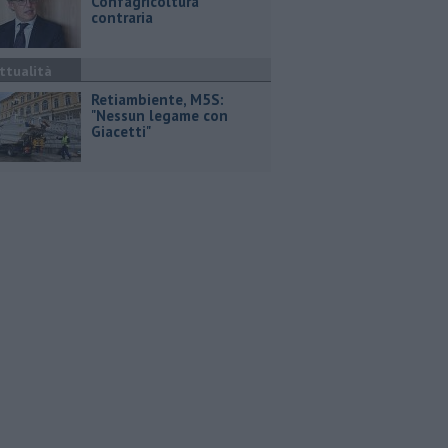
Confagricoltura
contraria
ttualità
Retiambiente, M5S:
"Nessun legame con
Giacetti"