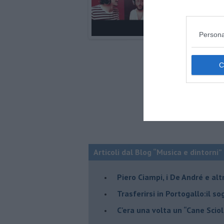
Persona
Articoli dal Blog “Musica e dintorni”
​Piero Ciampi, i De André e alt
​Trasferirsi in Portogallo:il s
​C'era una volta un “Cane Scio