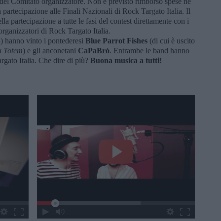
o del Comitato organizzatore. Non è previsto rimborso spese né
a partecipazione alle Finali Nazionali di Rock Targato Italia. Il
a partecipazione a tutte le fasi del contest direttamente con i
rganizzatori di Rock Targato Italia.
) hanno vinto i pontederesi
Blue Parrot Fishes
(di cui è uscito
u Totem
) e gli anconetani
CaPaBrò
. Entrambe le band hanno
argato Italia. Che dire di più?
Buona musica a tutti!