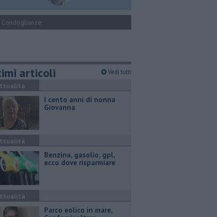
Condoglianze
imi articoli
Vedi tutti
ttualità
I cento anni di nonna
Giovanna
ttualità
​Benzina, gasolio, gpl,
ecco dove risparmiare
ttualità
Parco eolico in mare,