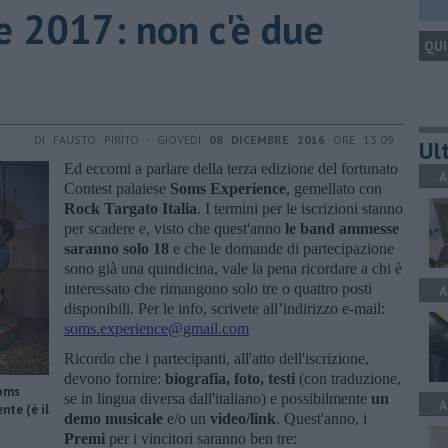
 2017: non c'è due
QUI
DI FAUSTO PIRÌTO - GIOVEDÌ
08 DICEMBRE 2016
ORE 13:09
Ult
Ed eccomi a parlare della terza edizione del fortunato
A
Contest palaiese
Soms Experience
, gemellato con
Rock Targato Italia
. I termini per le iscrizioni stanno
per scadere e, visto che quest'anno
le band ammesse
saranno solo 18
e che le domande di partecipazione
sono già una quindicina, vale la pena ricordare a chi è
interessato che rimangono solo tre o quattro posti
A
disponibili. Per le info, scrivete all’indirizzo e-mail:
soms.experience@gmail.com
Ricordo che i partecipanti, all'atto dell'iscrizione,
devono fornire:
biografia, foto, testi
(con traduzione,
Soms
se in lingua diversa dall'italiano) e possibilmente
un
A
nte (è il
demo musicale
e/o un
video/link
. Quest'anno, i
Premi
per i vincitori saranno ben tre: