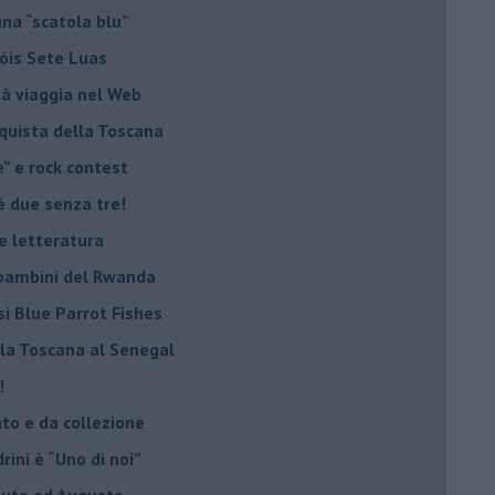
una “scatola blu”
Sóis Sete Luas
tà viaggia nel Web
nquista della Toscana
e” e rock contest
è due senza tre!
 e letteratura
i bambini del Rwanda
si Blue Parrot Fishes
lla Toscana al Senegal
!
ato e da collezione
ini è “Uno di noi”
ibuto ad Augusto