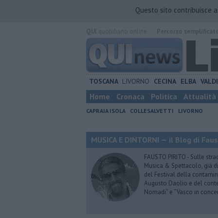
Questo sito contribuisce 
QUI
quotidiano online.
Percorso semplificat
TOSCANA
LIVORNO
CECINA
ELBA
VALD
Home
Cronaca
Politica
Attualità
CAPRAIA ISOLA
COLLESALVETTI
LIVORNO
MUSICA E DINTORNI — il Blog di Faus
FAUSTO PIRITO - Sulle stra
Musica & Spettacolo, già di
del Festival della contamin
Augusto Daolio e del contes
Nomadi” e “Vasco in conce