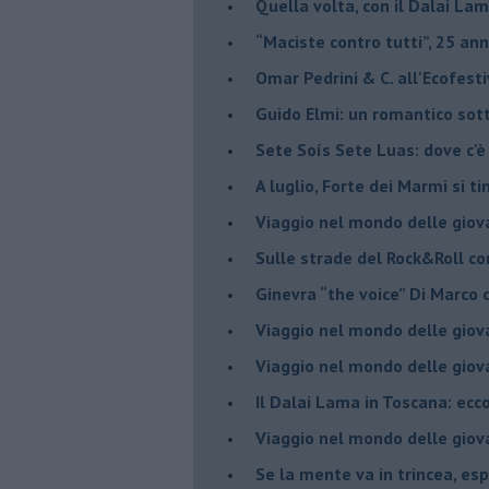
Quella volta, con il Dalai Lam
​“Maciste contro tutti”, 25 ann
​Omar Pedrini & C. all'Ecofest
Guido Elmi: un romantico sot
Sete Soís Sete Luas: dove c'è
​A luglio, Forte dei Marmi si ti
Viaggio nel mondo delle giov
Sulle strade del Rock&Roll c
​Ginevra “the voice” Di Marc
Viaggio nel mondo delle giov
​Viaggio nel mondo delle giov
Il Dalai Lama in Toscana: ecco
Viaggio nel mondo delle giov
Se la mente va in trincea, es