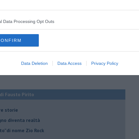
l Data Processing Opt Outs
CONFIRM
Data Deletion
Data Access
Privacy Policy
 di Fausto Pirìto
re storie
ogno diventa realtà
lto”di nome Zio Rock