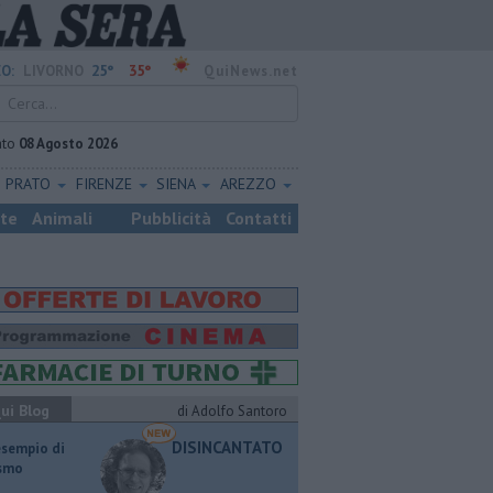
25°
35°
O:
LIVORNO
QuiNews.net
ato
08 Agosto 2026
PRATO
FIRENZE
SIENA
AREZZO
ste
Animali
Pubblicità
Contatti
ui Blog
di Adolfo Santoro
DISINCANTATO
esempio di
ismo