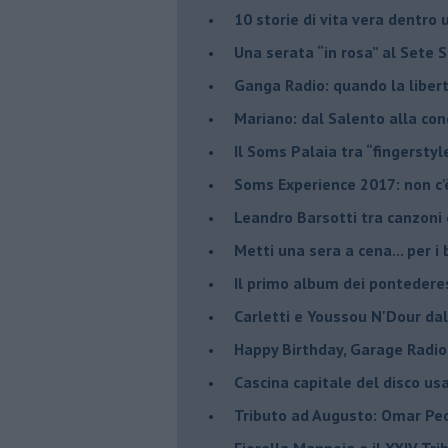
​10 storie di vita vera dentro 
​Una serata “in rosa” al Sete 
Ganga Radio: quando la liber
Mariano: dal Salento alla co
​Il Soms Palaia tra “fingerstyl
Soms Experience 2017: non c'
​Leandro Barsotti tra canzoni
​Metti una sera a cena... per 
​Il primo album dei pontedere
Carletti e Youssou N'Dour da
Happy Birthday, Garage Radio
​Cascina capitale del disco us
Tributo ad Augusto: Omar Pedr
​Fiorella Mannoia e il XXIV Tr