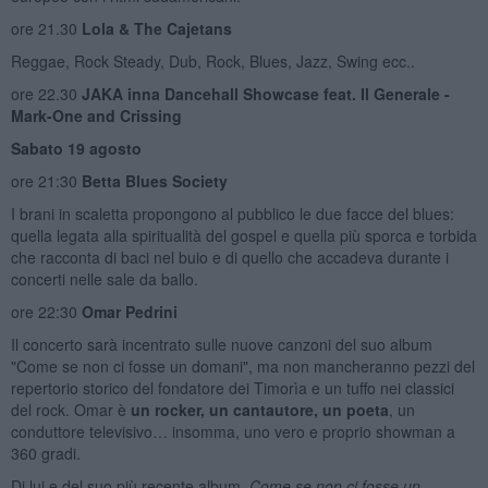
ore 21.30
Lola & The Cajetans
Reggae, Rock Steady, Dub, Rock, Blues, Jazz, Swing ecc..
ore 22.30
JAKA inna Dancehall Showcase feat. Il Generale -
Mark-One and Crissing
Sabato 19 agosto
ore 21:30
Betta Blues Society
I brani in scaletta propongono al pubblico le due facce del blues:
quella legata alla spiritualità del gospel e quella più sporca e torbida
che racconta di baci nel buio e di quello che accadeva durante i
concerti nelle sale da ballo.
ore 22:30
Omar Pedrini
Il concerto sarà incentrato sulle nuove canzoni del suo album
"Come se non ci fosse un domani", ma non mancheranno pezzi del
repertorio storico del fondatore dei Timorìa e un tuffo nei classici
del rock. Omar è
un rocker, un cantautore, un poeta
, un
conduttore televisivo… insomma, uno vero e proprio showman a
360 gradi.
Di lui e del suo più recente album,
Come se non ci fosse un