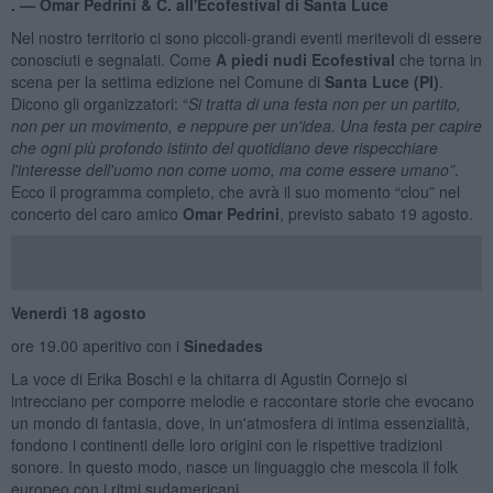
. —
Omar Pedrini & C. all'Ecofestival di Santa Luce
Nel nostro territorio ci sono piccoli-grandi eventi meritevoli di essere
conosciuti e segnalati. Come
A piedi nudi Ecofestival
che torna in
scena per la settima edizione nel Comune di
Santa Luce (PI)
.
Dicono gli organizzatori: “
Si tratta di una festa non per un partito,
non per un movimento, e neppure per un'idea. Una festa per capire
che ogni più profondo istinto del quotidiano deve rispecchiare
l'interesse dell'uomo non come uomo, ma come essere umano”
.
Ecco il programma completo, che avrà il suo momento “clou” nel
concerto del caro amico
Omar Pedrini
, previsto sabato 19 agosto.
Venerdì 18 agosto
ore 19.00 aperitivo con i
Sinedades
La voce di Erika Boschi e la chitarra di Agustin Cornejo si
intrecciano per comporre melodie e raccontare storie che evocano
un mondo di fantasia, dove, in un'atmosfera di intima essenzialità,
fondono i continenti delle loro origini con le rispettive tradizioni
sonore. In questo modo, nasce un linguaggio che mescola il folk
europeo con i ritmi sudamericani.