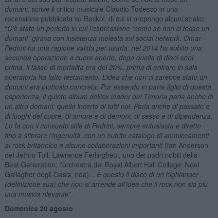
domani
, scrive il critico musicale Claudio Todesco in una
recensione pubblicata su Rockol, di cui vi propongo alcuni stralci:
“
C’è stato un periodo in cui l’espressione “come se non ci fosse un
domani” girava con insistenza molesta sui social network. Omar
Pedrini ha una ragione valida per usarla: nel 2014 ha subito una
seconda operazione a cuore aperto, dopo quella di dieci anni
prima, il tasso di mortalità era del 20%, prima di entrare in sala
operatoria ha fatto testamento. L’idea che non ci sarebbe stato un
domani era piuttosto concreta. Pur essendo in parte figlio di questa
esperienza, il quinto album dell'ex leader dei Timorìa
parla anche di
un altro domani, quello incerto di tutti noi. Parla anche di passato e
di luoghi del cuore, di amore e di demoni, di sesso e di dipendenza.
Lo fa con il consueto stile di Pedrini, sempre entusiasta e diretto
fino a sfiorare l’ingenuità, con un nutrito catalogo di ammiccamenti
al rock britannico e alcune collaborazioni importanti
(Ian Anderson
dei Jethro Tull; Lawrence Ferlinghetti, uno dei padri nobili della
Beat Generation; l’orchestra del Royal Albert Hall College; Noel
Gallagher degli Oasis; nda)...
È questo il disco di un highlander
(definizione sua) che non si arrende all’idea che il rock non sia più
una musica rilevante
”.
Domenica 20 agosto