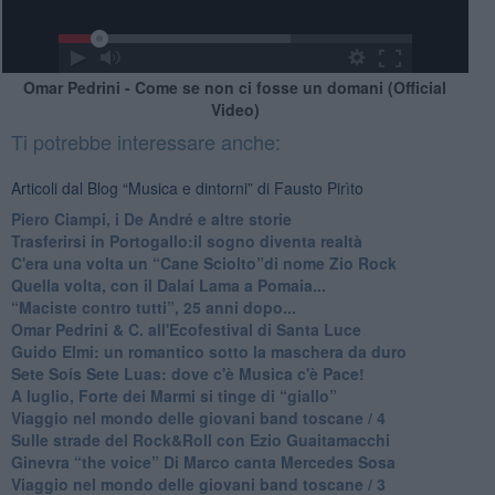
Omar Pedrini - Come se non ci fosse un domani (Official
Video)
Ti potrebbe interessare anche:
Articoli dal Blog “Musica e dintorni” di Fausto Pirìto
​Piero Ciampi, i De André e altre storie
​Trasferirsi in Portogallo:il sogno diventa realtà
​C'era una volta un “Cane Sciolto”di nome Zio Rock
Quella volta, con il Dalai Lama a Pomaia...
​“Maciste contro tutti”, 25 anni dopo...
​Omar Pedrini & C. all'Ecofestival di Santa Luce
Guido Elmi: un romantico sotto la maschera da duro
Sete Soís Sete Luas: dove c'è Musica c'è Pace!
​A luglio, Forte dei Marmi si tinge di “giallo”
Viaggio nel mondo delle giovani band toscane / 4
Sulle strade del Rock&Roll con Ezio Guaitamacchi
​Ginevra “the voice” Di Marco canta Mercedes Sosa
Viaggio nel mondo delle giovani band toscane / 3