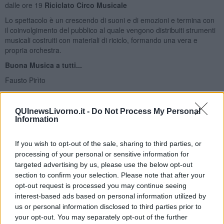
dalle ore 19
Riciclato Circo Musicale
Lo spettacolo è un crescendo di suoni e di emozioni e termina con
il coinvolgimento del pubblico al quale vengono distribuiti strumenti
musicali costruiti con materiali di riciclo, formando una vera e
propria orchestra.
Buona Musica a tutti...
Fausto Pirìto
QUInewsLivorno.it -
Do Not Process My Personal
Information
If you wish to opt-out of the sale, sharing to third parties, or
Se vuoi leggere le notizie principali della Toscana iscriviti alla
processing of your personal or sensitive information for
Newsletter QUInews - ToscanaMedia.
Arriva gratis tutti i giorni
targeted advertising by us, please use the below opt-out
alle 20:00 direttamente nella tua casella di posta.
section to confirm your selection. Please note that after your
Basta cliccare
QUI
opt-out request is processed you may continue seeing
interest-based ads based on personal information utilized by
Fotogallery
us or personal information disclosed to third parties prior to
your opt-out. You may separately opt-out of the further