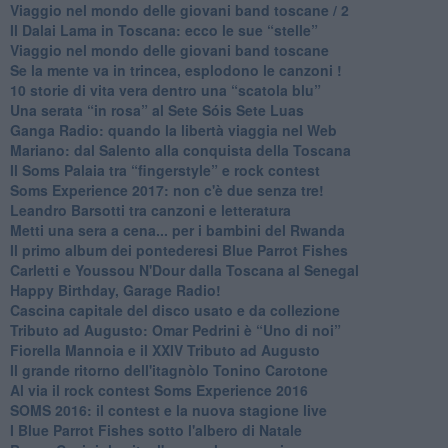
​Viaggio nel mondo delle giovani band toscane / 2
Il Dalai Lama in Toscana: ecco le sue “stelle”
Viaggio nel mondo delle giovani band toscane
Se la mente va in trincea, esplodono le canzoni !
​10 storie di vita vera dentro una “scatola blu”
​Una serata “in rosa” al Sete Sóis Sete Luas
Ganga Radio: quando la libertà viaggia nel Web
Mariano: dal Salento alla conquista della Toscana
​Il Soms Palaia tra “fingerstyle” e rock contest
Soms Experience 2017: non c'è due senza tre!
​Leandro Barsotti tra canzoni e letteratura
​Metti una sera a cena... per i bambini del Rwanda
​Il primo album dei pontederesi Blue Parrot Fishes
Carletti e Youssou N'Dour dalla Toscana al Senegal
Happy Birthday, Garage Radio!
​Cascina capitale del disco usato e da collezione
Tributo ad Augusto: Omar Pedrini è “Uno di noi”
​Fiorella Mannoia e il XXIV Tributo ad Augusto
Il grande ritorno dell'itagnòlo Tonino Carotone
​Al via il rock contest Soms Experience 2016
​SOMS 2016: il contest e la nuova stagione live
I Blue Parrot Fishes sotto l'albero di Natale