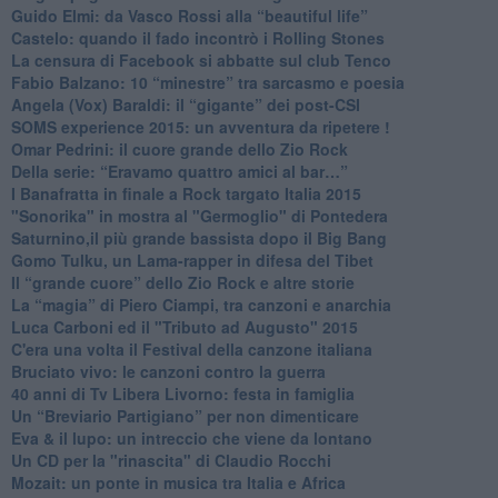
​Guido Elmi: da Vasco Rossi alla “beautiful life”
​Castelo: quando il fado incontrò i Rolling Stones
La censura di Facebook si abbatte sul club Tenco
Fabio Balzano: 10 “minestre” tra sarcasmo e poesia
Angela (Vox) Baraldi: il “gigante” dei post-CSI
​SOMS experience 2015: un avventura da ripetere !
Omar Pedrini: il cuore grande dello Zio Rock
Della serie: “Eravamo quattro amici al bar…”
I Banafratta in finale a Rock targato Italia 2015
"Sonorika" in mostra al "Germoglio" di Pontedera
​Saturnino,il più grande bassista dopo il Big Bang
​Gomo Tulku, un Lama-rapper in difesa del Tibet
​Il “grande cuore” dello Zio Rock e altre storie
La “magia” di Piero Ciampi, tra canzoni e anarchia
Luca Carboni ed il "Tributo ad Augusto" 2015
C'era una volta il Festival della canzone italiana
Bruciato vivo: le canzoni contro la guerra
40 anni di Tv Libera Livorno: festa in famiglia
Un “Breviario Partigiano” per non dimenticare
Eva & il lupo: un intreccio che viene da lontano
Un CD per la "rinascita" di Claudio Rocchi
Mozait: un ponte in musica tra Italia e Africa