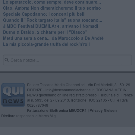
Lo spettacolo, come sempre, deve continuare...
Ciao, Ambra! Non dimenticheremo il tuo sorriso
Speciale Capodanno: i concerti più belli
Quando il "Rock targato Italia" suona toscano...
JIMBO Festival DUEMILA14: arrivano I Nomadi
Burns & Braido: 2 chitarre per il "Blasco"
Metti una sera a cena... da Maroccolo a De Andrè
La mia piccola-grande truffa del rock'n'roll
Editore Toscana Media Channel srl - Via Dei Martelli, 8 - 50129
FIRENZE - info@toscanamediachannel.it. TOSCANA MEDIA
NEWS quotidiano on line registrato presso il Tribunale di Firenze
al n. 5935 del 27.09.2013. Iscrizione ROC 22105 - C.F. e P.Iva
0620787048
Fatturazione Elettronica M5UXCR1 |
Privacy Nielsen
Direttore responsabile Marco Migli