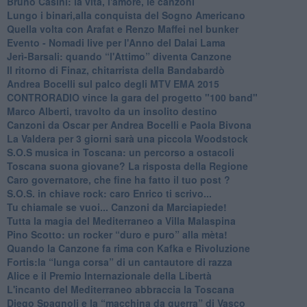
Bruno Casini: la vita, l'amore, le canzoni
​Lungo i binari,alla conquista del Sogno Americano
​Quella volta con Arafat e Renzo Maffei nel bunker
​Evento - Nomadi live per l'Anno del Dalai Lama
Jerì-Barsali: quando “l'Attimo” diventa Canzone
Il ritorno di Finaz, chitarrista della Bandabardò
Andrea Bocelli sul palco degli MTV EMA 2015
CONTRORADIO vince la gara del progetto "100 band"
Marco Alberti, travolto da un insolito destino
Canzoni da Oscar per Andrea Bocelli e Paola Bivona
La Valdera per 3 giorni sarà una piccola Woodstock
S.O.S musica in Toscana: un percorso a ostacoli
​Toscana suona giovane? La risposta della Regione
Caro governatore, che fine ha fatto il tuo post ?
S.O.S. in chiave rock: caro Enrico ti scrivo...
Tu chiamale se vuoi... Canzoni da Marciapiede!
​Tutta la magia del Mediterraneo a Villa Malaspina
​Pino Scotto: un rocker “duro e puro” alla mèta!
​Quando la Canzone fa rima con Kafka e Rivoluzione
​Fortis:la “lunga corsa” di un cantautore di razza
Alice e il Premio Internazionale della Libertà
​L'incanto del Mediterraneo abbraccia la Toscana
​Diego Spagnoli e la “macchina da guerra” di Vasco