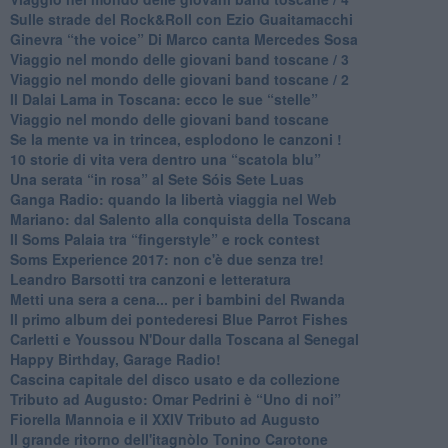
Sulle strade del Rock&Roll con Ezio Guaitamacchi
​Ginevra “the voice” Di Marco canta Mercedes Sosa
Viaggio nel mondo delle giovani band toscane / 3
​Viaggio nel mondo delle giovani band toscane / 2
Il Dalai Lama in Toscana: ecco le sue “stelle”
Viaggio nel mondo delle giovani band toscane
Se la mente va in trincea, esplodono le canzoni !
​10 storie di vita vera dentro una “scatola blu”
​Una serata “in rosa” al Sete Sóis Sete Luas
Ganga Radio: quando la libertà viaggia nel Web
Mariano: dal Salento alla conquista della Toscana
​Il Soms Palaia tra “fingerstyle” e rock contest
Soms Experience 2017: non c'è due senza tre!
​Leandro Barsotti tra canzoni e letteratura
​Metti una sera a cena... per i bambini del Rwanda
​Il primo album dei pontederesi Blue Parrot Fishes
Carletti e Youssou N'Dour dalla Toscana al Senegal
Happy Birthday, Garage Radio!
​Cascina capitale del disco usato e da collezione
Tributo ad Augusto: Omar Pedrini è “Uno di noi”
​Fiorella Mannoia e il XXIV Tributo ad Augusto
Il grande ritorno dell'itagnòlo Tonino Carotone