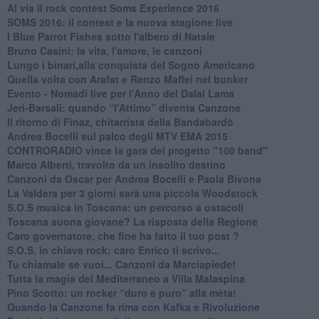
​Al via il rock contest Soms Experience 2016
​SOMS 2016: il contest e la nuova stagione live
I Blue Parrot Fishes sotto l'albero di Natale
Bruno Casini: la vita, l'amore, le canzoni
​Lungo i binari,alla conquista del Sogno Americano
​Quella volta con Arafat e Renzo Maffei nel bunker
​Evento - Nomadi live per l'Anno del Dalai Lama
Jerì-Barsali: quando “l'Attimo” diventa Canzone
Il ritorno di Finaz, chitarrista della Bandabardò
Andrea Bocelli sul palco degli MTV EMA 2015
CONTRORADIO vince la gara del progetto "100 band"
Marco Alberti, travolto da un insolito destino
Canzoni da Oscar per Andrea Bocelli e Paola Bivona
La Valdera per 3 giorni sarà una piccola Woodstock
S.O.S musica in Toscana: un percorso a ostacoli
​Toscana suona giovane? La risposta della Regione
Caro governatore, che fine ha fatto il tuo post ?
S.O.S. in chiave rock: caro Enrico ti scrivo...
Tu chiamale se vuoi... Canzoni da Marciapiede!
​Tutta la magia del Mediterraneo a Villa Malaspina
​Pino Scotto: un rocker “duro e puro” alla mèta!
​Quando la Canzone fa rima con Kafka e Rivoluzione