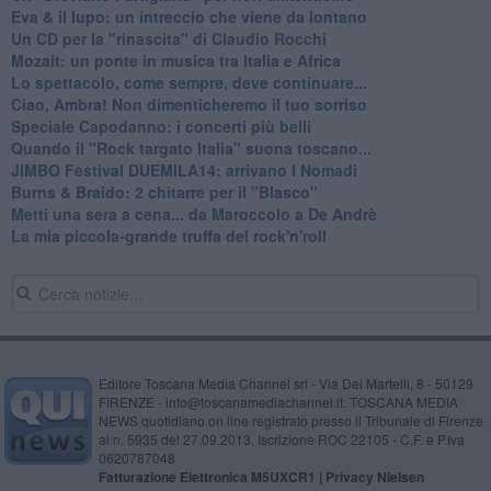
Eva & il lupo: un intreccio che viene da lontano
Un CD per la "rinascita" di Claudio Rocchi
Mozait: un ponte in musica tra Italia e Africa
Lo spettacolo, come sempre, deve continuare...
Ciao, Ambra! Non dimenticheremo il tuo sorriso
Speciale Capodanno: i concerti più belli
Quando il "Rock targato Italia" suona toscano...
JIMBO Festival DUEMILA14: arrivano I Nomadi
Burns & Braido: 2 chitarre per il "Blasco"
Metti una sera a cena... da Maroccolo a De Andrè
La mia piccola-grande truffa del rock'n'roll
Editore Toscana Media Channel srl - Via Dei Martelli, 8 - 50129
FIRENZE - info@toscanamediachannel.it. TOSCANA MEDIA
NEWS quotidiano on line registrato presso il Tribunale di Firenze
al n. 5935 del 27.09.2013. Iscrizione ROC 22105 - C.F. e P.Iva
0620787048
Fatturazione Elettronica M5UXCR1 |
Privacy Nielsen