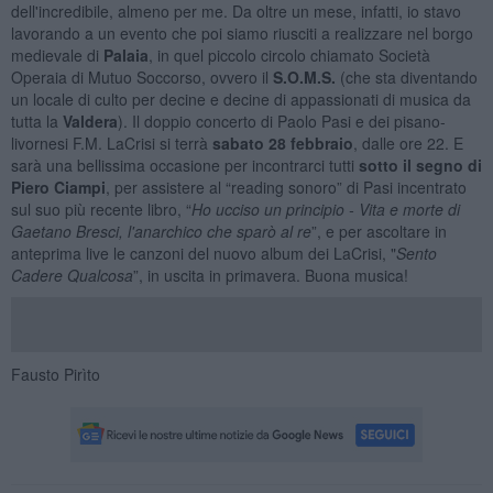
dell'incredibile, almeno per me. Da oltre un mese, infatti, io stavo
lavorando a un evento che poi siamo riusciti a realizzare nel borgo
medievale di
Palaia
, in quel piccolo circolo chiamato Società
Operaia di Mutuo Soccorso, ovvero il
S.O.M.S.
(che sta diventando
un locale di culto per decine e decine di appassionati di musica da
tutta la
Valdera
). Il doppio concerto di Paolo Pasi e dei pisano-
livornesi F.M. LaCrisi si terrà
sabato 28 febbraio
, dalle ore 22. E
sarà una bellissima occasione per incontrarci tutti
sotto il segno di
Piero Ciampi
, per assistere al “reading sonoro” di Pasi incentrato
sul suo più recente libro, “
Ho ucciso un principio - Vita e morte di
Gaetano Bresci, l'anarchico che sparò al re
”, e per ascoltare in
anteprima live le canzoni del nuovo album dei LaCrisi, "
Sento
Cadere Qualcosa
”, in uscita in primavera. Buona musica!
Fausto Pirìto