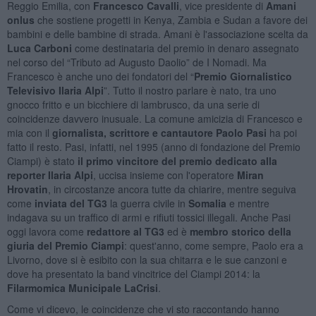
Reggio Emilia, con
Francesco Cavalli
, vice presidente di
Amani
onlus
che sostiene progetti in Kenya, Zambia e Sudan a favore dei
bambini e delle bambine di strada. Amani è l'associazione scelta da
Luca Carboni
come destinataria del premio in denaro assegnato
nel corso del “Tributo ad Augusto Daolio” de I Nomadi. Ma
Francesco è anche uno dei fondatori del “
Premio Giornalistico
Televisivo Ilaria Alpi
”. Tutto il nostro parlare è nato, tra uno
gnocco fritto e un bicchiere di lambrusco, da una serie di
coincidenze davvero inusuale. La comune amicizia di Francesco e
mia con il
giornalista, scrittore e cantautore
Paolo Pasi
ha poi
fatto il resto. Pasi, infatti, nel 1995 (anno di fondazione del Premio
Ciampi) è stato
il primo vincitore del premio dedicato alla
reporter Ilaria Alpi
, uccisa insieme con l'operatore
Miran
Hrovatin
, in circostanze ancora tutte da chiarire, mentre seguiva
come
inviata del TG3
la guerra civile in
Somalia
e mentre
indagava su un traffico di armi e rifiuti tossici illegali. Anche Pasi
oggi lavora come
redattore al TG3
ed è
membro storico della
giuria del Premio Ciampi
: quest'anno, come sempre, Paolo era a
Livorno, dove si è esibito con la sua chitarra e le sue canzoni e
dove ha presentato la band vincitrice del Ciampi 2014: la
Filarmomica Municipale LaCrisi
.
Come vi dicevo, le coincidenze che vi sto raccontando hanno