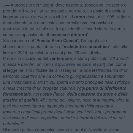
. —
A proposito dei “luoghi” dove nascono, sbocciano, crescono e
prendono il volo gli artisti toscani e non solo, un posto di assoluta
importanza va riservato alla città di
Livorno
dove, dal 1995, si tiene
annualmente una manifestazione prestigiosa, conosciuta e
apprezzata in tutta Italia sia fra gli addetti ai lavori sia fra la gente
comune appassionata di “
musica e dintorni
”.
Sto parlando del “
Premio Piero Ciampi
”, l'omaggio allo
chansonnier e poeta labronico, “
maledetto e anarchico
”, che alla
fine del 2014 ha celebrato i suoi primi 20 anni di vita.
Proprio in occasione del
ventennale
, è stato pubblicato “
20 anni di
musica e parole
”, un libro (
http://www.edizioniets.it/
)
che, come
si legge nel sito ufficiale della rassegna, “
è una testimonianza di un
percorso collettivo che ha coinvolto gli organizzatori e soprattutto
una moltitudine di artisti, cui spetta il merito principale nello sviluppo
e nella crescita di un progetto culturale oggi
punto di riferimento
fondamentale
, nel nostro Paese,
della canzone d'autore e della
musica di qualità
. All'interno del volume, ricco di immagini, oltre ai
testi che raccontano le tappe più importanti della rassegna,
troverete i manifesti promozionali delle venti edizioni, i programmi
di ciascuna di esse, copertine, autori e interpreti dei dischi da noi
patrocinati
”.
Di questo parlavo domenica scorsa in quel di Novellara, vicino