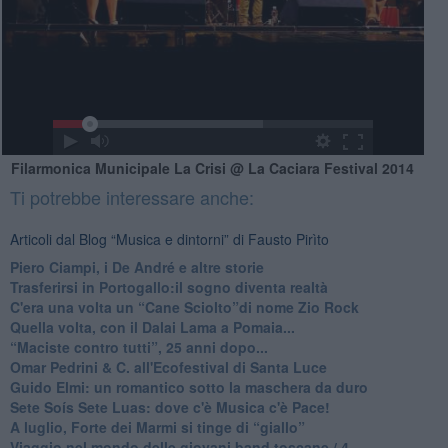
Filarmonica Municipale La Crisi @ La Caciara Festival 2014
Ti potrebbe interessare anche:
Articoli dal Blog “Musica e dintorni” di Fausto Pirìto
​Piero Ciampi, i De André e altre storie
​Trasferirsi in Portogallo:il sogno diventa realtà
​C'era una volta un “Cane Sciolto”di nome Zio Rock
Quella volta, con il Dalai Lama a Pomaia...
​“Maciste contro tutti”, 25 anni dopo...
​Omar Pedrini & C. all'Ecofestival di Santa Luce
Guido Elmi: un romantico sotto la maschera da duro
Sete Soís Sete Luas: dove c'è Musica c'è Pace!
​A luglio, Forte dei Marmi si tinge di “giallo”
Viaggio nel mondo delle giovani band toscane / 4