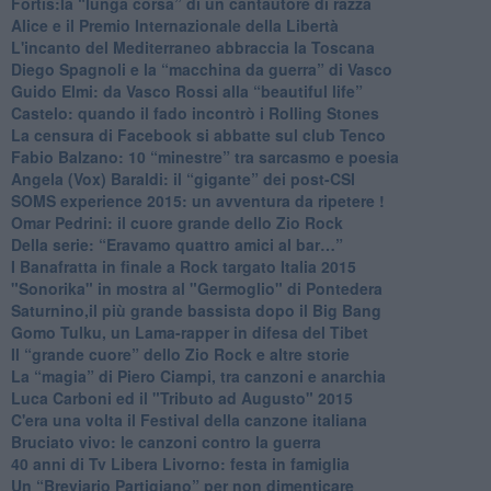
​Fortis:la “lunga corsa” di un cantautore di razza
Alice e il Premio Internazionale della Libertà
​L'incanto del Mediterraneo abbraccia la Toscana
​Diego Spagnoli e la “macchina da guerra” di Vasco
​Guido Elmi: da Vasco Rossi alla “beautiful life”
​Castelo: quando il fado incontrò i Rolling Stones
La censura di Facebook si abbatte sul club Tenco
Fabio Balzano: 10 “minestre” tra sarcasmo e poesia
Angela (Vox) Baraldi: il “gigante” dei post-CSI
​SOMS experience 2015: un avventura da ripetere !
Omar Pedrini: il cuore grande dello Zio Rock
Della serie: “Eravamo quattro amici al bar…”
I Banafratta in finale a Rock targato Italia 2015
"Sonorika" in mostra al "Germoglio" di Pontedera
​Saturnino,il più grande bassista dopo il Big Bang
​Gomo Tulku, un Lama-rapper in difesa del Tibet
​Il “grande cuore” dello Zio Rock e altre storie
La “magia” di Piero Ciampi, tra canzoni e anarchia
Luca Carboni ed il "Tributo ad Augusto" 2015
C'era una volta il Festival della canzone italiana
Bruciato vivo: le canzoni contro la guerra
40 anni di Tv Libera Livorno: festa in famiglia
Un “Breviario Partigiano” per non dimenticare