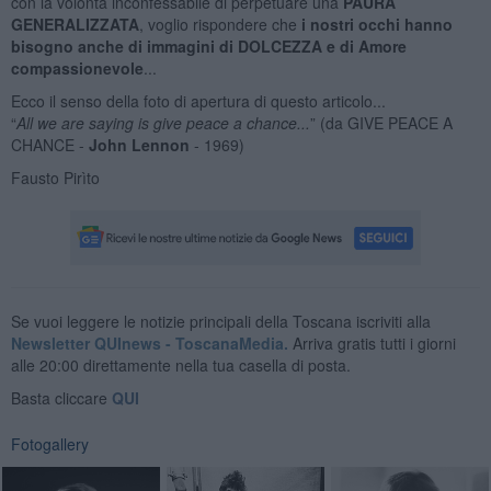
con la volontà inconfessabile di perpetuare una
PAURA
GENERALIZZATA
, voglio rispondere che
i nostri occhi hanno
bisogno anche di
immagini di DOLCEZZA e di Amore
compassionevole
...
Ecco il senso della foto di apertura di questo articolo...
“
All we are saying is give peace a chance...
” (da GIVE PEACE A
CHANCE -
John Lennon
- 1969)
Fausto Pirìto
Se vuoi leggere le notizie principali della Toscana iscriviti alla
Newsletter QUInews - ToscanaMedia.
Arriva gratis tutti i giorni
alle 20:00 direttamente nella tua casella di posta.
Basta cliccare
QUI
Fotogallery