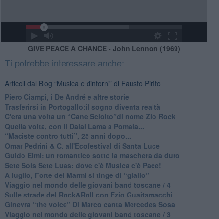
GIVE PEACE A CHANCE - John Lennon (1969)
Ti potrebbe interessare anche:
Articoli dal Blog “Musica e dintorni” di Fausto Pirìto
​Piero Ciampi, i De André e altre storie
​Trasferirsi in Portogallo:il sogno diventa realtà
​C'era una volta un “Cane Sciolto”di nome Zio Rock
Quella volta, con il Dalai Lama a Pomaia...
​“Maciste contro tutti”, 25 anni dopo...
​Omar Pedrini & C. all'Ecofestival di Santa Luce
Guido Elmi: un romantico sotto la maschera da duro
Sete Soís Sete Luas: dove c'è Musica c'è Pace!
​A luglio, Forte dei Marmi si tinge di “giallo”
Viaggio nel mondo delle giovani band toscane / 4
Sulle strade del Rock&Roll con Ezio Guaitamacchi
​Ginevra “the voice” Di Marco canta Mercedes Sosa
Viaggio nel mondo delle giovani band toscane / 3