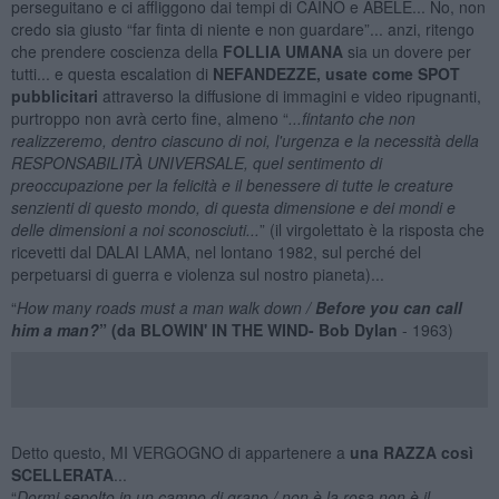
perseguitano e ci affliggono dai tempi di CAINO e ABELE... No, non
credo sia giusto “far finta di niente e non guardare”... anzi, ritengo
che prendere coscienza della
FOLLIA UMANA
sia un dovere per
tutti... e questa escalation di
NEFANDEZZE, usate come SPOT
pubblicitari
attraverso la diffusione di immagini e video ripugnanti,
purtroppo non avrà certo fine, almeno “
...fintanto che non
realizzeremo, dentro ciascuno di noi, l'urgenza e la necessità della
RESPONSABILITÀ UNIVERSALE
, quel sentimento di
preoccupazione per la felicità e il benessere di tutte le creature
senzienti di questo mondo, di questa dimensione e dei mondi e
delle dimensioni a noi sconosciuti...
” (il virgolettato è la risposta che
ricevetti dal DALAI LAMA, nel lontano 1982, sul perché del
perpetuarsi di guerra e violenza sul nostro pianeta)...
“
How many roads must a man walk down /
Before you can call
him a man?
” (da BLOWIN' IN THE WIND- Bob Dylan
- 1963)
Detto questo, MI VERGOGNO di appartenere a
una RAZZA così
SCELLERATA
...
“
Dormi sepolto in un campo di grano / non è la rosa non è il