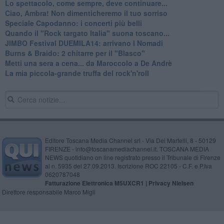
Lo spettacolo, come sempre, deve continuare...
Ciao, Ambra! Non dimenticheremo il tuo sorriso
Speciale Capodanno: i concerti più belli
Quando il "Rock targato Italia" suona toscano...
JIMBO Festival DUEMILA14: arrivano I Nomadi
Burns & Braido: 2 chitarre per il "Blasco"
Metti una sera a cena... da Maroccolo a De Andrè
La mia piccola-grande truffa del rock'n'roll
Editore Toscana Media Channel srl - Via Dei Martelli, 8 - 50129
FIRENZE - info@toscanamediachannel.it. TOSCANA MEDIA
NEWS quotidiano on line registrato presso il Tribunale di Firenze
al n. 5935 del 27.09.2013. Iscrizione ROC 22105 - C.F. e P.Iva
0620787048
Fatturazione Elettronica M5UXCR1 |
Privacy Nielsen
Direttore responsabile Marco Migli