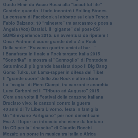
​Guido Elmi: da Vasco Rossi alla “beautiful life”
​Castelo: quando il fado incontrò i Rolling Stones
La censura di Facebook si abbatte sul club Tenco
Fabio Balzano: 10 “minestre” tra sarcasmo e poesia
Angela (Vox) Baraldi: il “gigante” dei post-CSI
​SOMS experience 2015: un avventura da ripetere !
Omar Pedrini: il cuore grande dello Zio Rock
Della serie: “Eravamo quattro amici al bar…”
I Banafratta in finale a Rock targato Italia 2015
"Sonorika" in mostra al "Germoglio" di Pontedera
​Saturnino,il più grande bassista dopo il Big Bang
​Gomo Tulku, un Lama-rapper in difesa del Tibet
​Il “grande cuore” dello Zio Rock e altre storie
La “magia” di Piero Ciampi, tra canzoni e anarchia
Luca Carboni ed il "Tributo ad Augusto" 2015
C'era una volta il Festival della canzone italiana
Bruciato vivo: le canzoni contro la guerra
40 anni di Tv Libera Livorno: festa in famiglia
Un “Breviario Partigiano” per non dimenticare
Eva & il lupo: un intreccio che viene da lontano
Un CD per la "rinascita" di Claudio Rocchi
Mozait: un ponte in musica tra Italia e Africa