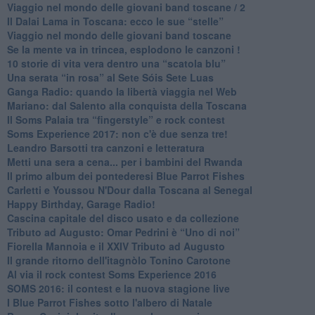
​Viaggio nel mondo delle giovani band toscane / 2
Il Dalai Lama in Toscana: ecco le sue “stelle”
Viaggio nel mondo delle giovani band toscane
Se la mente va in trincea, esplodono le canzoni !
​10 storie di vita vera dentro una “scatola blu”
​Una serata “in rosa” al Sete Sóis Sete Luas
Ganga Radio: quando la libertà viaggia nel Web
Mariano: dal Salento alla conquista della Toscana
​Il Soms Palaia tra “fingerstyle” e rock contest
Soms Experience 2017: non c'è due senza tre!
​Leandro Barsotti tra canzoni e letteratura
​Metti una sera a cena... per i bambini del Rwanda
​Il primo album dei pontederesi Blue Parrot Fishes
Carletti e Youssou N'Dour dalla Toscana al Senegal
Happy Birthday, Garage Radio!
​Cascina capitale del disco usato e da collezione
Tributo ad Augusto: Omar Pedrini è “Uno di noi”
​Fiorella Mannoia e il XXIV Tributo ad Augusto
Il grande ritorno dell'itagnòlo Tonino Carotone
​Al via il rock contest Soms Experience 2016
​SOMS 2016: il contest e la nuova stagione live
I Blue Parrot Fishes sotto l'albero di Natale