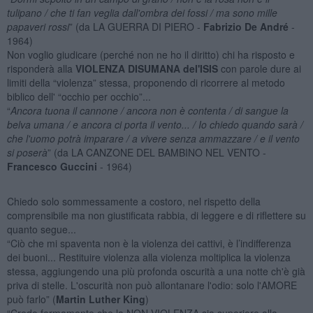
tulipano / che ti fan veglia dall'ombra dei fossi / ma sono mille
papaveri rossi
” (da LA GUERRA DI PIERO -
Fabrizio De André
-
1964)
Non voglio giudicare (perché non ne ho il diritto) chi ha risposto e
risponderà alla
VIOLENZA DISUMANA del'ISIS
con parole dure ai
limiti della “violenza” stessa, proponendo di ricorrere al metodo
biblico dell' “occhio per occhio”...
“
Ancora tuona il cannone / ancora non è contenta / di sangue la
belva umana / e ancora ci porta il vento... / Io chiedo quando sarà /
che l'uomo potrà imparare / a vivere senza ammazzare / e il vento
si poserà
” (da LA CANZONE DEL BAMBINO NEL VENTO -
Francesco Guccini
- 1964)
Chiedo solo sommessamente a costoro, nel rispetto della
comprensibile ma non giustificata rabbia, di leggere e di riflettere su
quanto segue...
“Ciò che mi spaventa non è la violenza dei cattivi, è l’indifferenza
dei buoni... Restituire violenza alla violenza moltiplica la violenza
stessa, aggiungendo una più profonda oscurità a una notte ch'è già
priva di stelle. L'oscurità non può allontanare l'odio: solo l'AMORE
può farlo” (
Martin Luther King
)
“Credo fermamente che la NON-VIOLENZA sia superiore alla