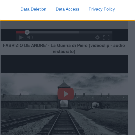
Data Deletion
Data Access
Privacy Policy
FABRIZIO DE ANDRE' - La Guerra di Piero (videoclip - audio
restaurato)