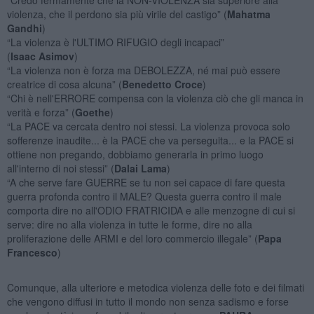
violenza, che il perdono sia più virile del castigo” (
Mahatma
Gandhi
)
“La violenza è l'ULTIMO RIFUGIO degli incapaci”
(
Isaac Asimov
)
“La violenza non è forza ma DEBOLEZZA, né mai può essere
creatrice di cosa alcuna” (
Benedetto Croce
)
“Chi è nell'ERRORE compensa con la violenza ciò che gli manca in
verità e forza” (
Goethe
)
“La PACE va cercata dentro noi stessi. La violenza provoca solo
sofferenze inaudite... è la PACE che va perseguita... e la PACE si
ottiene non pregando, dobbiamo generarla in primo luogo
all'interno di noi stessi” (
Dalai Lama
)
“A che serve fare GUERRE se tu non sei capace di fare questa
guerra profonda contro il MALE? Questa guerra contro il male
comporta dire no all'ODIO FRATRICIDA e alle menzogne di cui si
serve: dire no alla violenza in tutte le forme, dire no alla
proliferazione delle ARMI e del loro commercio illegale” (
Papa
Francesco
)
Comunque, alla ulteriore e metodica violenza delle foto e dei filmati
che vengono diffusi in tutto il mondo non senza sadismo e forse