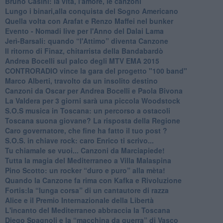
Bruno Casini: la vita, l'amore, le canzoni
​Lungo i binari,alla conquista del Sogno Americano
​Quella volta con Arafat e Renzo Maffei nel bunker
​Evento - Nomadi live per l'Anno del Dalai Lama
Jerì-Barsali: quando “l'Attimo” diventa Canzone
Il ritorno di Finaz, chitarrista della Bandabardò
Andrea Bocelli sul palco degli MTV EMA 2015
CONTRORADIO vince la gara del progetto "100 band"
Marco Alberti, travolto da un insolito destino
Canzoni da Oscar per Andrea Bocelli e Paola Bivona
La Valdera per 3 giorni sarà una piccola Woodstock
S.O.S musica in Toscana: un percorso a ostacoli
​Toscana suona giovane? La risposta della Regione
Caro governatore, che fine ha fatto il tuo post ?
S.O.S. in chiave rock: caro Enrico ti scrivo...
Tu chiamale se vuoi... Canzoni da Marciapiede!
​Tutta la magia del Mediterraneo a Villa Malaspina
​Pino Scotto: un rocker “duro e puro” alla mèta!
​Quando la Canzone fa rima con Kafka e Rivoluzione
​Fortis:la “lunga corsa” di un cantautore di razza
Alice e il Premio Internazionale della Libertà
​L'incanto del Mediterraneo abbraccia la Toscana
​Diego Spagnoli e la “macchina da guerra” di Vasco