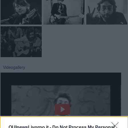
Videogallery
QUInewsLivorno.it -
Do Not Process My Personal