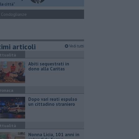
la città"
Condoglianze
imi articoli
Vedi tutti
ttualità
Abiti sequestrati in
dono alla Caritas
ronaca
Dopo vari reati espulso
un cittadino straniero
ttualità
Nonna Licia, 101 anni in