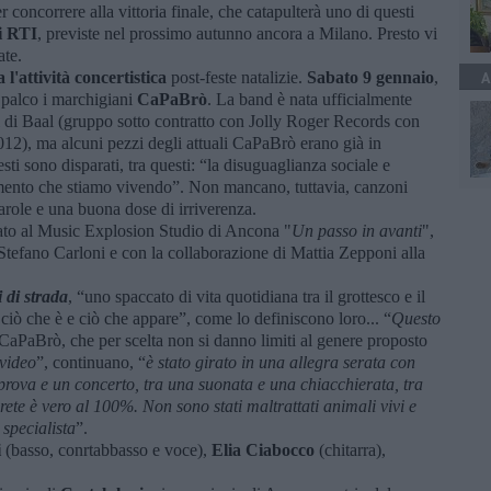
er concorrere alla vittoria finale, che catapulterà uno di questi
di RTI
, previste nel prossimo autunno ancora a Milano. Presto vi
ate.
a l'attività concertistica
post-feste natalizie.
Sabato 9 gennaio
,
A
l palco i marchigiani
CaPaBrò
. La band è nata ufficialmente
i di Baal (gruppo sotto contratto con Jolly Roger Records con
012), ma alcuni pezzi degli attuali CaPaBrò erano già in
esti sono disparati, tra questi: “la disuguaglianza sociale e
 momento che stiamo vivendo”. Non mancano, tuttavia, canzoni
arole e una buona dose di irriverenza.
to al Music Explosion Studio di Ancona "
Un passo in avanti
",
 Stefano Carloni e con la collaborazione di Mattia Zepponi alla
 di strada
, “uno spaccato di vita quotidiana tra il grottesco e il
 ciò che è e ciò che appare”, come lo definiscono loro... “
Questo
 CaPaBrò, che per scelta non si danno limiti al genere proposto
 video
”, continuano, “
è stato girato in una allegra serata con
 prova e un concerto, tra una suonata e una chiacchierata, tra
rete è vero al 100%. Non sono stati maltrattati animali vivi e
 specialista
”.
i
(basso, conrtabbasso e voce),
Elia Ciabocco
(chitarra),