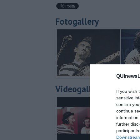
Fotogallery
QUInewsLi
Videogallery
If you wish 
sensitive in
confirm you
continue se
information 
further disc
participants
Downstream 