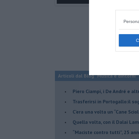
Persona
Articoli dal Blog “Musica e dintorni”
​Piero Ciampi, i De André e alt
​Trasferirsi in Portogallo:il s
​C'era una volta un “Cane Scio
Quella volta, con il Dalai Lam
​“Maciste contro tutti”, 25 ann