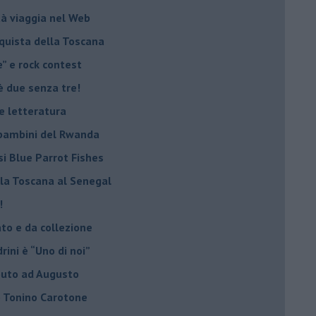
tà viaggia nel Web
nquista della Toscana
e” e rock contest
è due senza tre!
 e letteratura
i bambini del Rwanda
si Blue Parrot Fishes
lla Toscana al Senegal
!
ato e da collezione
ini è “Uno di noi”
ibuto ad Augusto
lo Tonino Carotone