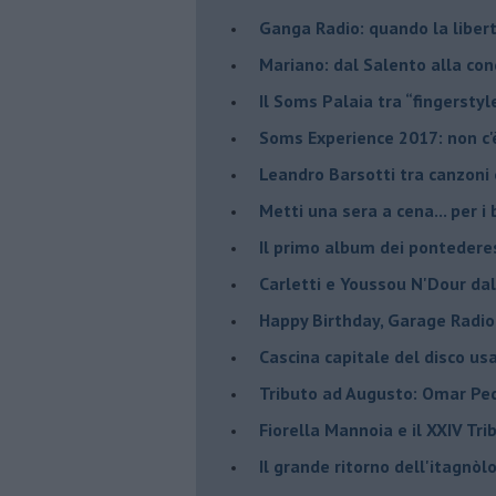
Ganga Radio: quando la liber
Mariano: dal Salento alla co
​Il Soms Palaia tra “fingerstyl
Soms Experience 2017: non c'
​Leandro Barsotti tra canzoni
​Metti una sera a cena... per 
​Il primo album dei pontedere
Carletti e Youssou N'Dour da
Happy Birthday, Garage Radio
​Cascina capitale del disco us
Tributo ad Augusto: Omar Pedr
​Fiorella Mannoia e il XXIV Tr
Il grande ritorno dell'itagnò