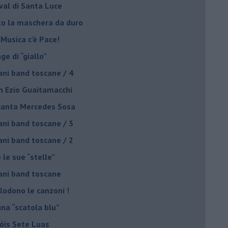
ival di Santa Luce
to la maschera da duro
 Musica c'è Pace!
nge di “giallo”
ani band toscane / 4
on Ezio Guaitamacchi
o canta Mercedes Sosa
ani band toscane / 3
ani band toscane / 2
 le sue “stelle”
ani band toscane
plodono le canzoni !
una “scatola blu”
Sóis Sete Luas