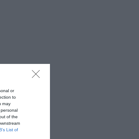
sonal or
ection to
ou may
 personal
out of the
 downstream
B’s List of