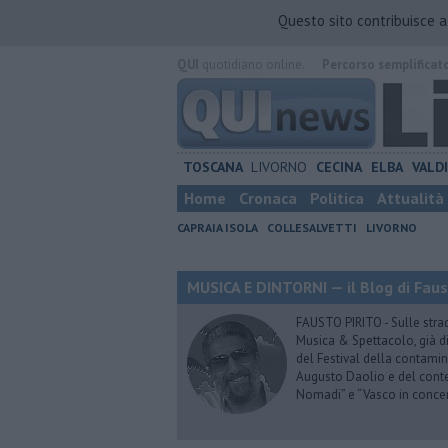
Questo sito contribuisce 
QUI
quotidiano online.
Percorso semplificat
TOSCANA
LIVORNO
CECINA
ELBA
VALD
Home
Cronaca
Politica
Attualità
CAPRAIA ISOLA
COLLESALVETTI
LIVORNO
MUSICA E DINTORNI — il Blog di Faus
FAUSTO PIRITO - Sulle stra
Musica & Spettacolo, già di
del Festival della contamin
Augusto Daolio e del contes
Nomadi” e “Vasco in conce