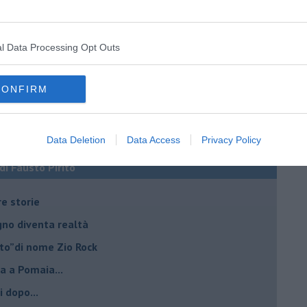
l Data Processing Opt Outs
CONFIRM
Data Deletion
Data Access
Privacy Policy
 di Fausto Pirìto
re storie
ogno diventa realtà
lto”di nome Zio Rock
a a Pomaia...
i dopo...