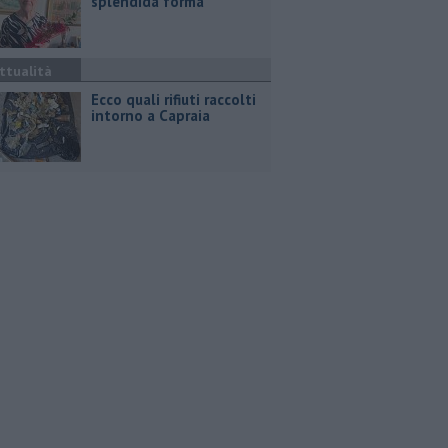
splendida forma
ttualità
Ecco quali rifiuti raccolti
intorno a Capraia