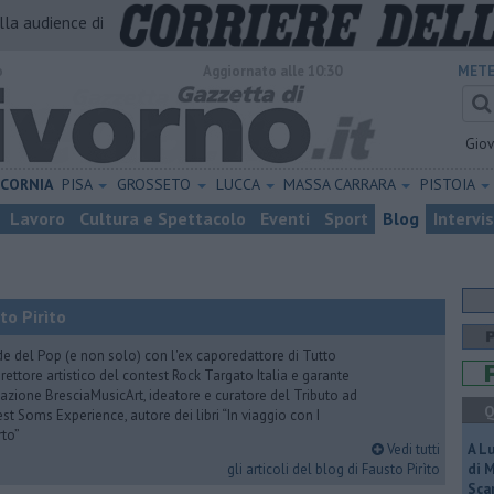
alla audience di
o
Aggiornato alle 10:30
METE
Gio
ICORNIA
PISA
GROSSETO
LUCCA
MASSA CARRARA
PISTOIA
Lavoro
Cultura e Spettacolo
Eventi
Sport
Blog
Intervi
to Pirìto
de del Pop (e non solo) con l'ex caporedattore di Tutto
rettore artistico del contest Rock Targato Italia e garante
azione BresciaMusicArt, ideatore e curatore del Tributo ad
Q
t Soms Experience, autore dei libri “In viaggio con I
rto”
Vedi tutti
A L
gli articoli del blog di Fausto Pirìto
di 
Scar