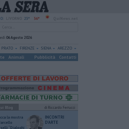
23°
36°
O:
LIVORNO
QuiNews.net
vedì
06 Agosto 2026
PRATO
FIRENZE
SIENA
AREZZO
ste
Animali
Pubblicità
Contatti
ui Blog
di Riccardo Ferrucci
INCONTRI
ucca la mostra
D'ARTE
Marcello
selli “Dialoghi