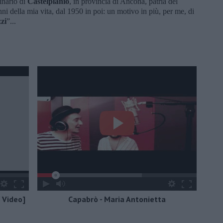
ginario di
Castelplanio
, in provincia di Ancona, patria del
ni della mia vita, dal 1950 in poi: un motivo in più, per me, di
zi
”...
l Video]
Capabrò - Maria Antonietta