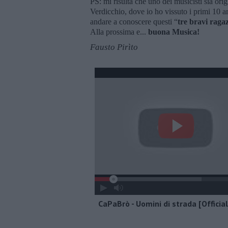
PS: mi risulta che uno dei musicisti sia ori
Verdicchio, dove io ho vissuto i primi 10 an
andare a conoscere questi “
tre bravi ragaz
Alla prossima e...
buona Musica!
Fausto Pirìto
CaPaBrò - Uomini di strada [Officia