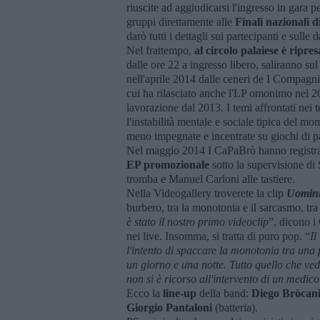
riuscite ad aggiudicarsi l'ingresso in gara p
gruppi direttamente alle
Finali nazionali 
darò tutti i dettagli sui partecipanti e sulle d
Nel frattempo,
al circolo palaiese è ripres
dalle ore 22 a ingresso libero, saliranno su
nell'aprile 2014 dalle ceneri de I Compagn
cui ha rilasciato anche l'LP omonimo nel 2
lavorazione dal 2013. I temi affrontati nei t
l'instabilità mentale e sociale tipica del
meno impegnate e incentrate su giochi di p
Nel maggio 2014 I CaPaBrò hanno registra
EP promozionale
sotto la supervisione di
tromba e Manuel Carloni alle tastiere.
Nella Videogallery troverete la clip
Uomini
burbero, tra la monotonia e il sarcasmo, tra
è stato il nostro primo videoclip
”, dicono i
nei live. Insomma, si tratta di puro pop. “
Il
l'intento di spaccare la monotonia tra una
un giorno e una notte. Tutto quello che ved
non si è ricorso all'intervento di un medico
Ecco la
line-up
della band:
Diego Bròcan
Giorgio Pantaloni
(batteria).