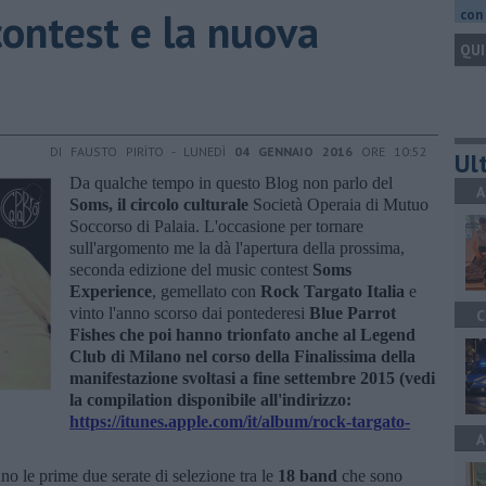
contest e la nuova
con 
QUI
DI FAUSTO PIRÌTO - LUNEDÌ
04 GENNAIO 2016
ORE 10:52
Ult
Da qualche tempo in questo Blog non parlo del
A
Soms
, il circolo culturale
Società Operaia di Mutuo
Soccorso di Palaia. L'occasione per tornare
sull'argomento me la dà l'apertura della prossima,
seconda edizione del music contest
Soms
Experience
, gemellato con
Rock Targato Italia
e
vinto l'anno scorso dai pontederesi
Blue Parrot
C
Fishes che poi hanno trionfato anche al Legend
Club di Milano nel corso della Finalissima della
manifestazione svoltasi a fine settembre 2015 (vedi
la compilation disponibile all'indirizzo:
https://itunes.apple.com/it/album/rock-targato-
A
o le prime due serate di selezione tra le
18 band
che sono