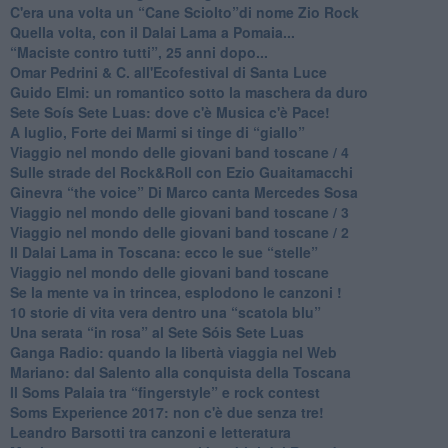
​C'era una volta un “Cane Sciolto”di nome Zio Rock
Quella volta, con il Dalai Lama a Pomaia...
​“Maciste contro tutti”, 25 anni dopo...
​Omar Pedrini & C. all'Ecofestival di Santa Luce
Guido Elmi: un romantico sotto la maschera da duro
Sete Soís Sete Luas: dove c'è Musica c'è Pace!
​A luglio, Forte dei Marmi si tinge di “giallo”
Viaggio nel mondo delle giovani band toscane / 4
Sulle strade del Rock&Roll con Ezio Guaitamacchi
​Ginevra “the voice” Di Marco canta Mercedes Sosa
Viaggio nel mondo delle giovani band toscane / 3
​Viaggio nel mondo delle giovani band toscane / 2
Il Dalai Lama in Toscana: ecco le sue “stelle”
Viaggio nel mondo delle giovani band toscane
Se la mente va in trincea, esplodono le canzoni !
​10 storie di vita vera dentro una “scatola blu”
​Una serata “in rosa” al Sete Sóis Sete Luas
Ganga Radio: quando la libertà viaggia nel Web
Mariano: dal Salento alla conquista della Toscana
​Il Soms Palaia tra “fingerstyle” e rock contest
Soms Experience 2017: non c'è due senza tre!
​Leandro Barsotti tra canzoni e letteratura