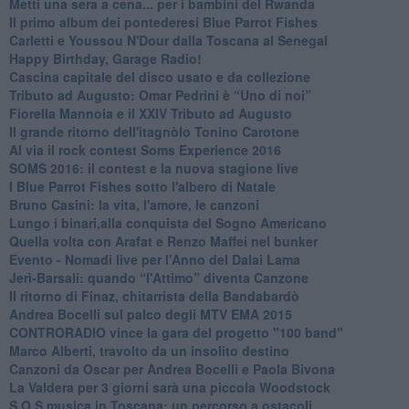
​Metti una sera a cena... per i bambini del Rwanda
​Il primo album dei pontederesi Blue Parrot Fishes
Carletti e Youssou N'Dour dalla Toscana al Senegal
Happy Birthday, Garage Radio!
​Cascina capitale del disco usato e da collezione
Tributo ad Augusto: Omar Pedrini è “Uno di noi”
​Fiorella Mannoia e il XXIV Tributo ad Augusto
Il grande ritorno dell'itagnòlo Tonino Carotone
​Al via il rock contest Soms Experience 2016
​SOMS 2016: il contest e la nuova stagione live
I Blue Parrot Fishes sotto l'albero di Natale
Bruno Casini: la vita, l'amore, le canzoni
​Lungo i binari,alla conquista del Sogno Americano
​Quella volta con Arafat e Renzo Maffei nel bunker
​Evento - Nomadi live per l'Anno del Dalai Lama
Jerì-Barsali: quando “l'Attimo” diventa Canzone
Il ritorno di Finaz, chitarrista della Bandabardò
Andrea Bocelli sul palco degli MTV EMA 2015
CONTRORADIO vince la gara del progetto "100 band"
Marco Alberti, travolto da un insolito destino
Canzoni da Oscar per Andrea Bocelli e Paola Bivona
La Valdera per 3 giorni sarà una piccola Woodstock
S.O.S musica in Toscana: un percorso a ostacoli