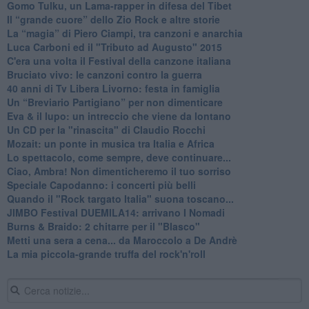
​Gomo Tulku, un Lama-rapper in difesa del Tibet
​Il “grande cuore” dello Zio Rock e altre storie
La “magia” di Piero Ciampi, tra canzoni e anarchia
Luca Carboni ed il "Tributo ad Augusto" 2015
C'era una volta il Festival della canzone italiana
Bruciato vivo: le canzoni contro la guerra
40 anni di Tv Libera Livorno: festa in famiglia
Un “Breviario Partigiano” per non dimenticare
Eva & il lupo: un intreccio che viene da lontano
Un CD per la "rinascita" di Claudio Rocchi
Mozait: un ponte in musica tra Italia e Africa
Lo spettacolo, come sempre, deve continuare...
Ciao, Ambra! Non dimenticheremo il tuo sorriso
Speciale Capodanno: i concerti più belli
Quando il "Rock targato Italia" suona toscano...
JIMBO Festival DUEMILA14: arrivano I Nomadi
Burns & Braido: 2 chitarre per il "Blasco"
Metti una sera a cena... da Maroccolo a De Andrè
La mia piccola-grande truffa del rock'n'roll