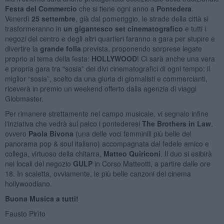
Festa del Commercio
che si tiene ogni anno a
Pontedera
.
Venerdì
25 settembre
, già dal pomeriggio, le strade della città si
trasformeranno in
un gigantesco set cinematografico
e tutti i
negozi del centro e degli altri quartieri faranno a gara per stupire e
divertire la
grande folla
prevista, proponendo sorprese legate
proprio al tema della festa:
HOLLYWOOD
! Ci sarà anche una vera
e propria gara tra “sosia” dei divi cinematografici di ogni tempo: il
miglior “sosia”, scelto da una giuria di giornalisti e commercianti,
riceverà in premio un weekend offerto dalla agenzia di viaggi
Globmaster.
Per rimanere strettamente nel campo musicale, vi segnalo infine
l'inziativa che vedrà sul palco i pontederesi
The Brothers in Law
,
ovvero
Paola Bivona
(una delle voci femminili più belle del
panorama pop & soul italiano) accompagnata dal fedele amico e
collega, virtuoso della chitarra,
Matteo Quiriconi
. Il duo si esibirà
nei locali del negozio
GULP
in Corso Matteotti, a partire dalle ore
18. In scaletta, ovviamente, le più belle canzoni del cinema
hollywoodiano.
Buona Musica a tutti!
Fausto Pirìto