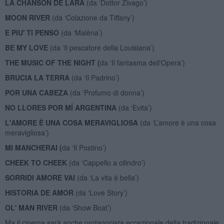
LA CHANSON DE LARA
(da ‘Dottor Zivago’)
MOON RIVER
(da ‘Colazione da Tiffany’)
E PIU' TI PENSO
(da ‘Malèna’)
BE MY LOVE
(da ‘Il pescatore della Louisiana’)
THE MUSIC OF THE NIGHT (
da ‘Il fantasma dell'Opera’)
BRUCIA LA TERRA
(da ‘Il Padrino’)
POR UNA CABEZA
(da ‘Profumo di donna’)
NO LLORES POR MÍ ARGENTINA
(da ‘Evita’)
L'AMORE È UNA COSA MERAVIGLIOSA
(da ‘L’amore è una cosa
meravigliosa’)
MI MANCHERAI (
da ‘Il Postino’)
CHEEK TO CHEEK
(da ‘Cappello a cilindro’)
SORRIDI AMORE VAI
(da ‘La vita è bella’)
HISTORIA DE AMOR
(da ‘Love Story’)
OL' MAN RIVER
(da ‘Show Boat’)
Ma il cinema sarà anche protagonista eccezionale della tradizionale