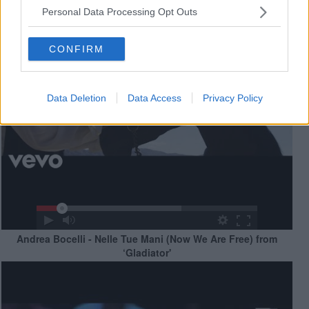
Personal Data Processing Opt Outs
CONFIRM
Data Deletion
Data Access
Privacy Policy
Andrea Bocelli - Nelle Tue Mani (Now We Are Free) from
‘Gladiator'