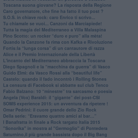
​Toscana suona giovane? La risposta della Regione
Caro governatore, che fine ha fatto il tuo post ?
S.O.S. in chiave rock: caro Enrico ti scrivo...
Tu chiamale se vuoi... Canzoni da Marciapiede!
​Tutta la magia del Mediterraneo a Villa Malaspina
​Pino Scotto: un rocker “duro e puro” alla mèta!
​Quando la Canzone fa rima con Kafka e Rivoluzione
​Fortis:la “lunga corsa” di un cantautore di razza
Alice e il Premio Internazionale della Libertà
​L'incanto del Mediterraneo abbraccia la Toscana
​Diego Spagnoli e la “macchina da guerra” di Vasco
​Guido Elmi: da Vasco Rossi alla “beautiful life”
​Castelo: quando il fado incontrò i Rolling Stones
La censura di Facebook si abbatte sul club Tenco
Fabio Balzano: 10 “minestre” tra sarcasmo e poesia
Angela (Vox) Baraldi: il “gigante” dei post-CSI
​SOMS experience 2015: un avventura da ripetere !
Omar Pedrini: il cuore grande dello Zio Rock
Della serie: “Eravamo quattro amici al bar…”
I Banafratta in finale a Rock targato Italia 2015
"Sonorika" in mostra al "Germoglio" di Pontedera
​Saturnino,il più grande bassista dopo il Big Bang