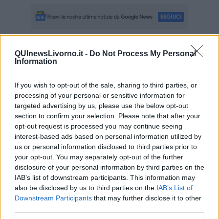
Se vuoi leggere le notizie principali della Toscana iscriviti alla
QUInewsLivorno.it -
Do Not Process My Personal
Information
Newsletter QUInews - ToscanaMedia.
Arriva gratis tutti i giorni
alle 20:00 direttamente nella tua casella di posta.
If you wish to opt-out of the sale, sharing to third parties, or
Basta cliccare
QUI
processing of your personal or sensitive information for
targeted advertising by us, please use the below opt-out
Fotogallery
section to confirm your selection. Please note that after your
opt-out request is processed you may continue seeing
interest-based ads based on personal information utilized by
us or personal information disclosed to third parties prior to
your opt-out. You may separately opt-out of the further
disclosure of your personal information by third parties on the
IAB’s list of downstream participants. This information may
also be disclosed by us to third parties on the
IAB’s List of
Videogallery
Downstream Participants
that may further disclose it to other
third parties.