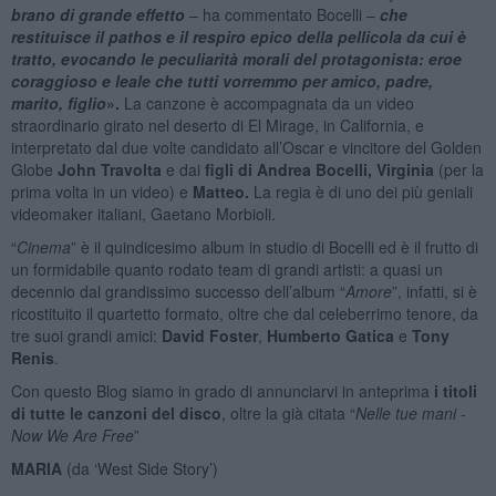
brano di grande effetto
– ha commentato Bocelli –
che
restituisce il pathos e il respiro epico della pellicola da cui è
tratto, evocando le peculiarità morali del protagonista: eroe
coraggioso e leale che tutti vorremmo per amico, padre,
marito, figlio
».
La canzone è accompagnata da un video
straordinario girato nel deserto di El Mirage, in California, e
interpretato dal due volte candidato all’Oscar e vincitore del Golden
Globe
John Travolta
e dai
figli di Andrea Bocelli, Virginia
(per la
prima volta in un video) e
Matteo.
La regia è di uno dei più geniali
videomaker italiani, Gaetano Morbioli.
“
Cinema
” è il quindicesimo album in studio di Bocelli ed è il frutto di
un formidabile quanto rodato team di grandi artisti: a quasi un
decennio dal grandissimo successo dell’album “
Amore
”, infatti, si è
ricostituito il quartetto formato, oltre che dal celeberrimo tenore, da
tre suoi grandi amici:
David Foster
,
Humberto Gatica
e
Tony
Renis
.
Con questo Blog siamo in grado di annunciarvi in anteprima
i titoli
di tutte le canzoni del disco
, oltre la già citata “
Nelle tue mani -
Now We Are Free
”
MARIA
(da ‘West Side Story’)