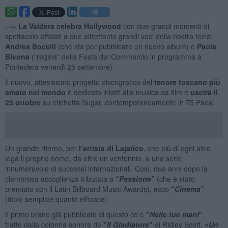
. —
La Valdera celebra Hollywood
con due grandi momenti di
spettacolo affidati a due altrettanto grandi voci della nostra terra:
Andrea Bocelli
(che sta per pubblicare un nuovo album) e
Paola
Bivona
(“regina” della Festa del Commercio in programma a
Pontedera venerdì 25 settembre).
Il nuovo, attesissimo progetto discografico del
tenore toscano più
amato nel mondo
è dedicato infatti alla musica da film e
uscirà il
23 ottobre
su etichetta Sugar, contemporaneamente in 75 Paesi.
Un grande ritorno, per
l’artista di Lajatico
, che più di ogni altro
lega il proprio nome, da oltre un ventennio, a una serie
innumerevole di successi internazionali. Così, due anni dopo la
clamorosa accoglienza tributata a
“
Passione
”
(che è stato
premiato con il Latin Billboard Music Awards), ecco
“
Cinema
”
(titolo semplice quanto efficace).
Il primo brano già pubblicato di questo cd è
"
Nelle tue mani
"
,
tratto dalla colonna sonora de
"
Il Gladiatore
"
di Ridley Scott.
«
Un