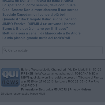
Mozait: un ponte in musica tra Italia e Africa
Lo spettacolo, come sempre, deve continuare...
Ciao, Ambra! Non dimenticheremo il tuo sorriso
Speciale Capodanno: i concerti più belli
Quando il "Rock targato Italia" suona toscano...
JIMBO Festival DUEMILA14: arrivano I Nomadi
Burns & Braido: 2 chitarre per il "Blasco"
Metti una sera a cena... da Maroccolo a De Andrè
La mia piccola-grande truffa del rock'n'roll
Editore Toscana Media Channel srl - Via Dei Martelli, 8 - 50129
FIRENZE - info@toscanamediachannel.it. TOSCANA MEDIA
NEWS quotidiano on line registrato presso il Tribunale di Firenze
al n. 5935 del 27.09.2013. Iscrizione ROC 22105 - C.F. e P.Iva
0620787048
Fatturazione Elettronica M5UXCR1 |
Privacy Nielsen
Direttore responsabile Marco Migli