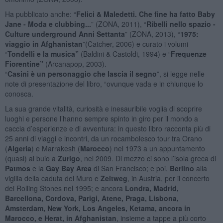
Ha pubblicato anche: “
Felici & Maledetti. Che fine ha fatto Baby
Jane - Moda e clubbing...
” (ZONA, 2011), “
Ribelli nello spazio -
Culture underground Anni Settanta
” (ZONA, 2013), “
1975:
viaggio in Afghanistan
”(Catcher, 2006) e curato i volumi
“
Tondelli e la musica
”
(Baldini & Castoldi, 1994) e “
Frequenze
Fiorentine
”
(Arcanapop, 2003).
“
Casini è un personaggio che lascia il segno
”, si legge nelle
note di presentazione del libro, “ovunque vada e in chiunque lo
conosca.
La sua grande vitalità, curiosità e inesauribile voglia di scoprire
luoghi e persone l’hanno sempre spinto in giro per il mondo a
caccia d’esperienze e di avventura: in questo libro racconta più di
25 anni di viaggi e incontri, da un rocambolesco tour tra Orano
(
Algeria
) e Marrakesh (
Marocco
) nel 1973 a un appuntamento
(quasi) al buio a
Zurigo
, nel 2009. Di mezzo ci sono l’isola greca di
Patmos
e la
Gay Bay Area
di San Francisco; e poi,
Berlino
alla
vigilia della caduta del Muro e
Zeltweg
, in Austria, per il concerto
dei Rolling Stones nel 1995; e ancora
Londra, Madrid,
Barcellona, Cordova, Parigi, Atene, Praga, Lisbona,
Amsterdam, New York, Los Angeles, Ketama, ancora in
Marocco, e Herat, in Afghanistan
, insieme a tappe a più corto