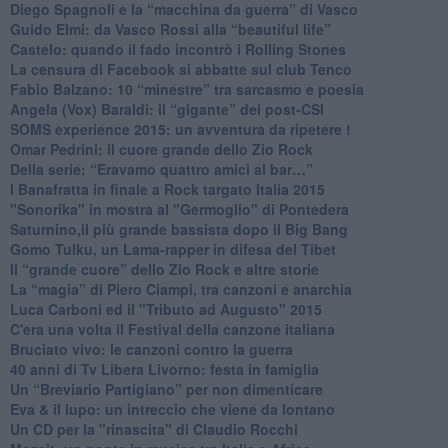
​Diego Spagnoli e la “macchina da guerra” di Vasco
​Guido Elmi: da Vasco Rossi alla “beautiful life”
​Castelo: quando il fado incontrò i Rolling Stones
La censura di Facebook si abbatte sul club Tenco
Fabio Balzano: 10 “minestre” tra sarcasmo e poesia
Angela (Vox) Baraldi: il “gigante” dei post-CSI
​SOMS experience 2015: un avventura da ripetere !
Omar Pedrini: il cuore grande dello Zio Rock
Della serie: “Eravamo quattro amici al bar…”
I Banafratta in finale a Rock targato Italia 2015
"Sonorika" in mostra al "Germoglio" di Pontedera
​Saturnino,il più grande bassista dopo il Big Bang
​Gomo Tulku, un Lama-rapper in difesa del Tibet
​Il “grande cuore” dello Zio Rock e altre storie
La “magia” di Piero Ciampi, tra canzoni e anarchia
Luca Carboni ed il "Tributo ad Augusto" 2015
C'era una volta il Festival della canzone italiana
Bruciato vivo: le canzoni contro la guerra
40 anni di Tv Libera Livorno: festa in famiglia
Un “Breviario Partigiano” per non dimenticare
Eva & il lupo: un intreccio che viene da lontano
Un CD per la "rinascita" di Claudio Rocchi