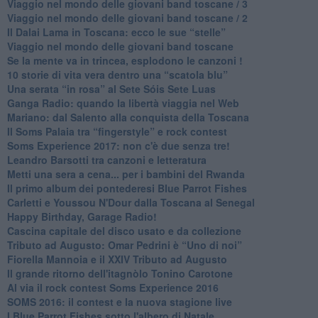
Viaggio nel mondo delle giovani band toscane / 3
​Viaggio nel mondo delle giovani band toscane / 2
Il Dalai Lama in Toscana: ecco le sue “stelle”
Viaggio nel mondo delle giovani band toscane
Se la mente va in trincea, esplodono le canzoni !
​10 storie di vita vera dentro una “scatola blu”
​Una serata “in rosa” al Sete Sóis Sete Luas
Ganga Radio: quando la libertà viaggia nel Web
Mariano: dal Salento alla conquista della Toscana
​Il Soms Palaia tra “fingerstyle” e rock contest
Soms Experience 2017: non c'è due senza tre!
​Leandro Barsotti tra canzoni e letteratura
​Metti una sera a cena... per i bambini del Rwanda
​Il primo album dei pontederesi Blue Parrot Fishes
Carletti e Youssou N'Dour dalla Toscana al Senegal
Happy Birthday, Garage Radio!
​Cascina capitale del disco usato e da collezione
Tributo ad Augusto: Omar Pedrini è “Uno di noi”
​Fiorella Mannoia e il XXIV Tributo ad Augusto
Il grande ritorno dell'itagnòlo Tonino Carotone
​Al via il rock contest Soms Experience 2016
​SOMS 2016: il contest e la nuova stagione live
I Blue Parrot Fishes sotto l'albero di Natale