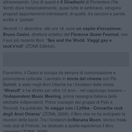
attraversando. Uno di questi è
Il Giradischi
di Pontedera (Via
Verdi) dove instancabilmente, quasi tutte le settimane, vengono
proposti appuntamenti interessanti, di qualià, tra canzoni e parole,
scritte e “parlate”.
Venerdì 11 dicembre, alle ore 18, ecco
un ospite d'eccezione:
Bruno Casini
, direttore artistico del
Florence Queer Festival
, con
il suo più recente libro: “
Sex and the World. Viaggi gay e
rock'n'roll
” (ZONA Editrice).
Fiorentino, il Casini si occupa da sempre di comunicazione e
promozione culturale. Laureato in
storia del cinema
con Pio
Baldelli, è stato negli Anni Ottanta tra i fondatori della rivista
“
Westuff
” e ha diretto per oltre 10 anni – nel capoluogo toscano –
l'
Independent Music Meeting
, prima rassegna italiana delle
etichette indipendenti. Primo manager del gruppo di Pelù e
Renzulli, ha publicato “
In viaggo con i Litfiba - Cronache rock
degli Anni Ottanta
” (ZONA, 2009), il libro che ne ha anticipato la
reunion della band. Tra i fondatori del
Banana Moon
, storico freak-
rock club di Firenze, ha dedicato a quella esperienza il libro
omonimo (ZONA, 2008).