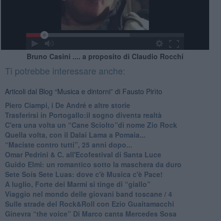
Bruno Casini .... a proposito di Claudio Rocchi
Ti potrebbe interessare anche:
Articoli dal Blog “Musica e dintorni” di Fausto Pirìto
​Piero Ciampi, i De André e altre storie
​Trasferirsi in Portogallo:il sogno diventa realtà
​C'era una volta un “Cane Sciolto”di nome Zio Rock
Quella volta, con il Dalai Lama a Pomaia...
​“Maciste contro tutti”, 25 anni dopo...
​Omar Pedrini & C. all'Ecofestival di Santa Luce
Guido Elmi: un romantico sotto la maschera da duro
Sete Soís Sete Luas: dove c'è Musica c'è Pace!
​A luglio, Forte dei Marmi si tinge di “giallo”
Viaggio nel mondo delle giovani band toscane / 4
Sulle strade del Rock&Roll con Ezio Guaitamacchi
​Ginevra “the voice” Di Marco canta Mercedes Sosa