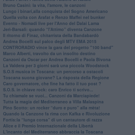
Bruno Casini: la vita, l'amore, le canzoni
​Lungo i binari,alla conquista del Sogno Americano
​Quella volta con Arafat e Renzo Maffei nel bunker
​Evento - Nomadi live per l'Anno del Dalai Lama
Jerì-Barsali: quando “l'Attimo” diventa Canzone
Il ritorno di Finaz, chitarrista della Bandabardò
Andrea Bocelli sul palco degli MTV EMA 2015
CONTRORADIO vince la gara del progetto "100 band"
Marco Alberti, travolto da un insolito destino
Canzoni da Oscar per Andrea Bocelli e Paola Bivona
La Valdera per 3 giorni sarà una piccola Woodstock
S.O.S musica in Toscana: un percorso a ostacoli
​Toscana suona giovane? La risposta della Regione
Caro governatore, che fine ha fatto il tuo post ?
S.O.S. in chiave rock: caro Enrico ti scrivo...
Tu chiamale se vuoi... Canzoni da Marciapiede!
​Tutta la magia del Mediterraneo a Villa Malaspina
​Pino Scotto: un rocker “duro e puro” alla mèta!
​Quando la Canzone fa rima con Kafka e Rivoluzione
​Fortis:la “lunga corsa” di un cantautore di razza
Alice e il Premio Internazionale della Libertà
​L'incanto del Mediterraneo abbraccia la Toscana