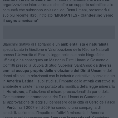
organizzazione internazionale che offre un supporto scientifico alle
comunità che subiscono violazioni dei Diritti Umani, presenterà il
suo più recente libro, intitolato “
MIGRANTES -
Clandestino verso
il sogno americano
”.
Bianchini (nativo di Fabriano) è un
ambientalista e naturalista
,
specializzato in Gestione e Valorizzazione delle Risorse Naturali
presso l’Università di Pisa (si legge nelle sue note biografiche
ufficiali) e ha conseguito un Master in Diritti Umani e Gestione di
Conflitti presso la Scuola di Studi Superiori Sant’Anna;
da diversi
anni si occupa proprio delle violazione dei Diritti Umani
e dei
danni alla salute relazionati con le industrie estrattive, specialmente
in
America Latina
. I suoi studi sull’impatto delle attività estrattive su
ambiente e salute hanno portato alla modifica della legge mineraria
in
Honduras
, all’adozione di misure precauzionali da parte della
Commissione Interamericana dei Diritti Umani in Guatemala e
all’approvazione di leggi sul benessere della città di Cerro de Pasco
in
Perù
. Tra il 2007 e il 2009 ha condotto una campagna di
sensibilizzazione sull’impatto dell’attività mineraria in America
Latina in collaborazione con
Amnesty International
. Candidato