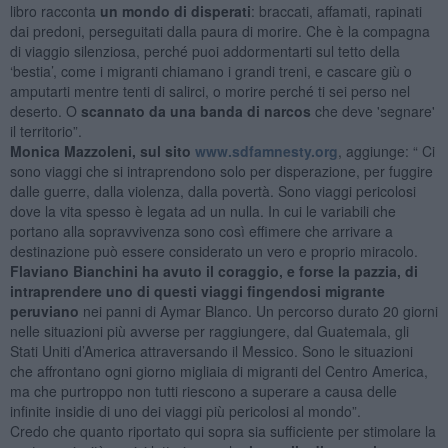
libro racconta
un mondo di disperati
: braccati, affamati, rapinati
dai predoni, perseguitati dalla paura di morire. Che è la compagna
di viaggio silenziosa, perché puoi addormentarti sul tetto della
‘bestia’, come i migranti chiamano i grandi treni, e cascare giù o
amputarti mentre tenti di salirci, o morire perché ti sei perso nel
deserto. O
scannato da una banda di narcos
che deve 'segnare'
il territorio”.
Monica Mazzoleni, sul sito
www.sdfamnesty.org
, aggiunge: “ Ci
sono viaggi che si intraprendono solo per disperazione, per fuggire
dalle guerre, dalla violenza, dalla povertà. Sono viaggi pericolosi
dove la vita spesso è legata ad un nulla. In cui le variabili che
portano alla sopravvivenza sono così effimere che arrivare a
destinazione può essere considerato un vero e proprio miracolo.
Flaviano Bianchini ha avuto il coraggio, e forse la pazzia, di
intraprendere uno di questi viaggi fingendosi migrante
peruviano
nei panni di Aymar Blanco. Un percorso durato 20 giorni
nelle situazioni più avverse per raggiungere, dal Guatemala, gli
Stati Uniti d’America attraversando il Messico. Sono le situazioni
che affrontano ogni giorno migliaia di migranti del Centro America,
ma che purtroppo non tutti riescono a superare a causa delle
infinite insidie di uno dei viaggi più pericolosi al mondo”.
Credo che quanto riportato qui sopra sia sufficiente per stimolare la