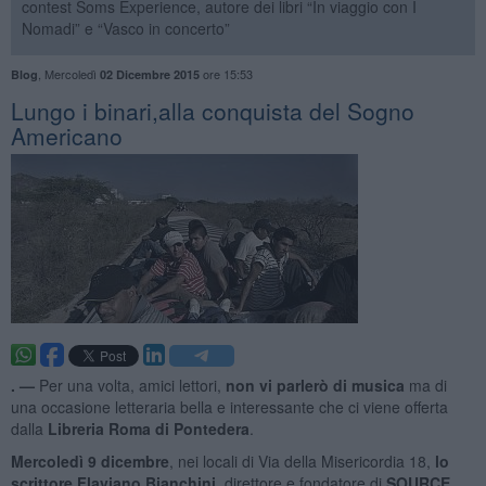
contest Soms Experience, autore dei libri “In viaggio con I
Nomadi” e “Vasco in concerto”
,
Mercoledì
ore 15:53
Blog
02 Dicembre 2015
​Lungo i binari,alla conquista del Sogno
Americano
. —
Per una volta, amici lettori,
non vi parlerò di musica
ma di
una occasione letteraria bella e interessante che ci viene offerta
dalla
Libreria Roma di Pontedera
.
Mercoledì 9 dicembre
, nei locali di Via della Misericordia 18,
lo
scrittore Flaviano Bianchini
, direttore e fondatore di
SOURCE
,