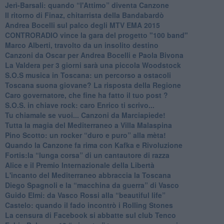
Jerì-Barsali: quando “l'Attimo” diventa Canzone
Il ritorno di Finaz, chitarrista della Bandabardò
Andrea Bocelli sul palco degli MTV EMA 2015
CONTRORADIO vince la gara del progetto "100 band"
Marco Alberti, travolto da un insolito destino
Canzoni da Oscar per Andrea Bocelli e Paola Bivona
La Valdera per 3 giorni sarà una piccola Woodstock
S.O.S musica in Toscana: un percorso a ostacoli
​Toscana suona giovane? La risposta della Regione
Caro governatore, che fine ha fatto il tuo post ?
S.O.S. in chiave rock: caro Enrico ti scrivo...
Tu chiamale se vuoi... Canzoni da Marciapiede!
​Tutta la magia del Mediterraneo a Villa Malaspina
​Pino Scotto: un rocker “duro e puro” alla mèta!
​Quando la Canzone fa rima con Kafka e Rivoluzione
​Fortis:la “lunga corsa” di un cantautore di razza
Alice e il Premio Internazionale della Libertà
​L'incanto del Mediterraneo abbraccia la Toscana
​Diego Spagnoli e la “macchina da guerra” di Vasco
​Guido Elmi: da Vasco Rossi alla “beautiful life”
​Castelo: quando il fado incontrò i Rolling Stones
La censura di Facebook si abbatte sul club Tenco