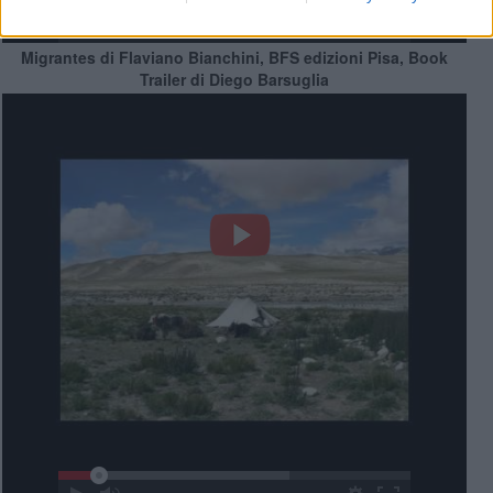
Migrantes di Flaviano Bianchini, BFS edizioni Pisa, Book
Trailer di Diego Barsuglia