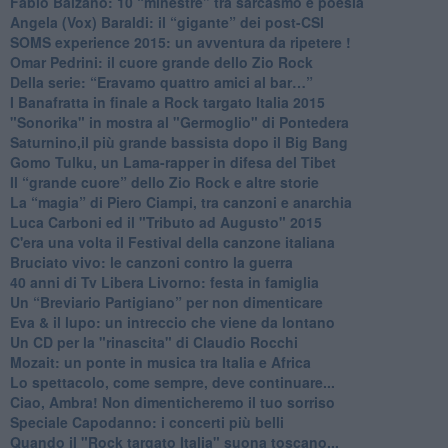
Fabio Balzano: 10 “minestre” tra sarcasmo e poesia
Angela (Vox) Baraldi: il “gigante” dei post-CSI
​SOMS experience 2015: un avventura da ripetere !
Omar Pedrini: il cuore grande dello Zio Rock
Della serie: “Eravamo quattro amici al bar…”
I Banafratta in finale a Rock targato Italia 2015
"Sonorika" in mostra al "Germoglio" di Pontedera
​Saturnino,il più grande bassista dopo il Big Bang
​Gomo Tulku, un Lama-rapper in difesa del Tibet
​Il “grande cuore” dello Zio Rock e altre storie
La “magia” di Piero Ciampi, tra canzoni e anarchia
Luca Carboni ed il "Tributo ad Augusto" 2015
C'era una volta il Festival della canzone italiana
Bruciato vivo: le canzoni contro la guerra
40 anni di Tv Libera Livorno: festa in famiglia
Un “Breviario Partigiano” per non dimenticare
Eva & il lupo: un intreccio che viene da lontano
Un CD per la "rinascita" di Claudio Rocchi
Mozait: un ponte in musica tra Italia e Africa
Lo spettacolo, come sempre, deve continuare...
Ciao, Ambra! Non dimenticheremo il tuo sorriso
Speciale Capodanno: i concerti più belli
Quando il "Rock targato Italia" suona toscano...