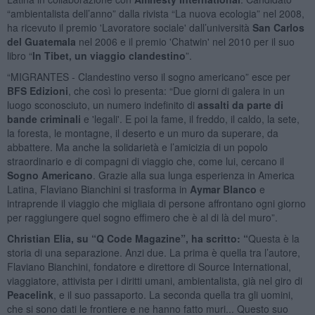
“ambientalista dell’anno” dalla rivista “La nuova ecologia” nel 2008,
ha ricevuto il premio 'Lavoratore sociale' dall’università
San Carlos
del
Guatemala
nel 2006 e il premio 'Chatwin' nel 2010 per il suo
libro “
In Tibet, un viaggio clandestino
”.
“MIGRANTES - Clandestino verso il sogno americano” esce per
BFS Edizioni
, che così lo presenta: “Due giorni di galera in un
luogo sconosciuto, un numero indefinito di
assalti da parte di
bande criminali
e 'legali'. E poi la fame, il freddo, il caldo, la sete,
la foresta, le montagne, il deserto e un muro da superare, da
abbattere. Ma anche la solidarietà e l’amicizia di un popolo
straordinario e di compagni di viaggio che, come lui, cercano il
Sogno Americano
. Grazie alla sua lunga esperienza in America
Latina, Flaviano Bianchini si trasforma in
Aymar Blanco
e
intraprende il viaggio che migliaia di persone affrontano ogni giorno
per raggiungere quel sogno effimero che è al di là del muro”.
Christian Elia, su “Q Code Magazine”, ha scritto: “
Questa è la
storia di una separazione. Anzi due. La prima è quella tra l’autore,
Flaviano Bianchini, fondatore e direttore di Source International,
viaggiatore, attivista per i diritti umani, ambientalista, già nel giro di
Peacelink
, e il suo passaporto. La seconda quella tra gli uomini,
che si sono dati le frontiere e ne hanno fatto muri... Questo suo