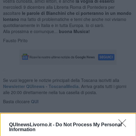
vostra curiosità, amici lettori, e anche
la voglia di esserci
mercoledì 9 dicembre alla Libreria Roma di Pontedera per
ascoltare
le parole di Bianchini che ci porteranno in un mondo
lontano
ma fatto di problematiche e temi che anche noi viviamo
quotidianamente in Italia e in tutta Europa. Io ci sarò.
Alla prossima e comunque...
buona Musica!
Fausto Pirìto
Se vuoi leggere le notizie principali della Toscana iscriviti alla
Newsletter QUInews - ToscanaMedia.
Arriva gratis tutti i giorni
alle 20:00 direttamente nella tua casella di posta.
Basta cliccare
QUI
Fotogallery
QUInewsLivorno.it -
Do Not Process My Personal
Information