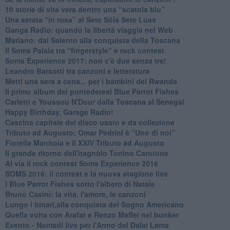
​10 storie di vita vera dentro una “scatola blu”
​Una serata “in rosa” al Sete Sóis Sete Luas
Ganga Radio: quando la libertà viaggia nel Web
Mariano: dal Salento alla conquista della Toscana
​Il Soms Palaia tra “fingerstyle” e rock contest
Soms Experience 2017: non c'è due senza tre!
​Leandro Barsotti tra canzoni e letteratura
​Metti una sera a cena... per i bambini del Rwanda
​Il primo album dei pontederesi Blue Parrot Fishes
Carletti e Youssou N'Dour dalla Toscana al Senegal
Happy Birthday, Garage Radio!
​Cascina capitale del disco usato e da collezione
Tributo ad Augusto: Omar Pedrini è “Uno di noi”
​Fiorella Mannoia e il XXIV Tributo ad Augusto
Il grande ritorno dell'itagnòlo Tonino Carotone
​Al via il rock contest Soms Experience 2016
​SOMS 2016: il contest e la nuova stagione live
I Blue Parrot Fishes sotto l'albero di Natale
Bruno Casini: la vita, l'amore, le canzoni
​Lungo i binari,alla conquista del Sogno Americano
​Quella volta con Arafat e Renzo Maffei nel bunker
​Evento - Nomadi live per l'Anno del Dalai Lama