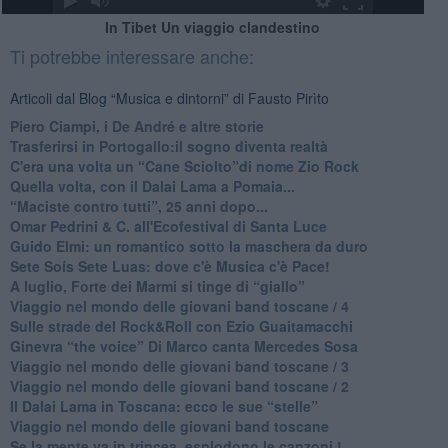
In Tibet Un viaggio clandestino
Ti potrebbe interessare anche:
Articoli dal Blog “Musica e dintorni” di Fausto Pirìto
​Piero Ciampi, i De André e altre storie
​Trasferirsi in Portogallo:il sogno diventa realtà
​C'era una volta un “Cane Sciolto”di nome Zio Rock
Quella volta, con il Dalai Lama a Pomaia...
​“Maciste contro tutti”, 25 anni dopo...
​Omar Pedrini & C. all'Ecofestival di Santa Luce
Guido Elmi: un romantico sotto la maschera da duro
Sete Soís Sete Luas: dove c'è Musica c'è Pace!
​A luglio, Forte dei Marmi si tinge di “giallo”
Viaggio nel mondo delle giovani band toscane / 4
Sulle strade del Rock&Roll con Ezio Guaitamacchi
​Ginevra “the voice” Di Marco canta Mercedes Sosa
Viaggio nel mondo delle giovani band toscane / 3
​Viaggio nel mondo delle giovani band toscane / 2
Il Dalai Lama in Toscana: ecco le sue “stelle”
Viaggio nel mondo delle giovani band toscane
Se la mente va in trincea, esplodono le canzoni !