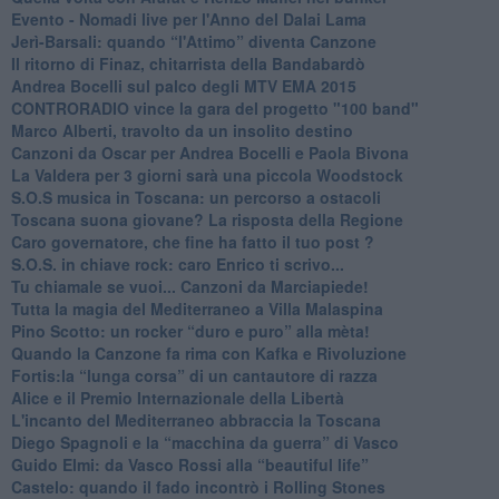
​Evento - Nomadi live per l'Anno del Dalai Lama
Jerì-Barsali: quando “l'Attimo” diventa Canzone
Il ritorno di Finaz, chitarrista della Bandabardò
Andrea Bocelli sul palco degli MTV EMA 2015
CONTRORADIO vince la gara del progetto "100 band"
Marco Alberti, travolto da un insolito destino
Canzoni da Oscar per Andrea Bocelli e Paola Bivona
La Valdera per 3 giorni sarà una piccola Woodstock
S.O.S musica in Toscana: un percorso a ostacoli
​Toscana suona giovane? La risposta della Regione
Caro governatore, che fine ha fatto il tuo post ?
S.O.S. in chiave rock: caro Enrico ti scrivo...
Tu chiamale se vuoi... Canzoni da Marciapiede!
​Tutta la magia del Mediterraneo a Villa Malaspina
​Pino Scotto: un rocker “duro e puro” alla mèta!
​Quando la Canzone fa rima con Kafka e Rivoluzione
​Fortis:la “lunga corsa” di un cantautore di razza
Alice e il Premio Internazionale della Libertà
​L'incanto del Mediterraneo abbraccia la Toscana
​Diego Spagnoli e la “macchina da guerra” di Vasco
​Guido Elmi: da Vasco Rossi alla “beautiful life”
​Castelo: quando il fado incontrò i Rolling Stones