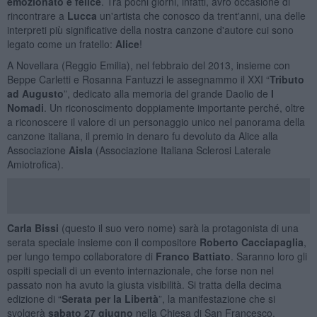
emozionato e felice
. Tra pochi giorni, infatti, avrò occasione di
rincontrare a
Lucca
un'artista che conosco da trent'anni, una delle
interpreti più significative della nostra canzone d'autore cui sono
legato come un fratello:
Alice
!
A Novellara (Reggio Emilia), nel febbraio del 2013, insieme con
Beppe Carletti e Rosanna Fantuzzi le assegnammo il XXI “
Tributo
ad Augusto
”, dedicato alla memoria del grande Daolio de
I
Nomadi
. Un riconoscimento doppiamente importante perché, oltre
a riconoscere il valore di un personaggio unico nel panorama della
canzone italiana, il premio in denaro fu devoluto da Alice alla
Associazione
Aisla
(Associazione Italiana Sclerosi Laterale
Amiotrofica).
Carla Bissi
(questo il suo vero nome) sarà la protagonista di una
serata speciale insieme con il compositore
Roberto Cacciapaglia
,
per lungo tempo collaboratore di
Franco Battiato
. Saranno loro gli
ospiti speciali di un evento internazionale, che forse non nel
passato non ha avuto la giusta visibilità. Si tratta della decima
edizione di “
Serata per la Libertà
”, la manifestazione che si
svolgerà
sabato 27 giugno
nella Chiesa di San Francesco,