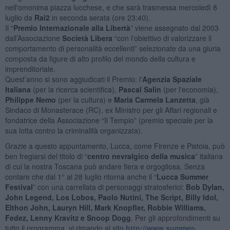
nell'omonima piazza lucchese, e che sarà trasmessa mercoledì 8
luglio da
Rai2
in seconda serata (ore 23:40).
Il “
Premio Internazionale alla Libertà
” viene assegnato dal 2003
dall’Associazione
Società Libera
“con l'obiettivo di valorizzare il
comportamento di personalità eccellenti” selezionate da una giuria
composta da figure di alto profilo del mondo della cultura e
imprenditoriale.
Quest’anno si sono aggiudicati il Premio: l'
Agenzia Spaziale
Italiana
(per la ricerca scientifica),
Pascal Salin
(per l'economia),
Philippe Nemo
(per la cultura) e
Maria Carmela Lanzetta
, già
Sindaco di Monasterace (RC), ex Ministro per gli Affari regionali e
fondatrice della Associazione “Il Tempio” (premio speciale per la
sua lotta contro la criminalità organizzata).
Grazie a questo appuntamento, Lucca, come Firenze e Pistoia, può
ben fregiarsi del titolo di “
centro nevralgico della musica
” italiana
di cui la nostra Toscana può andare fiera e orgogliosa. Senza
contare che dal 1° al 28 luglio ritorna anche il “
Lucca Summer
Festival
” con una carrellata di personaggi stratosferici:
Bob Dylan,
John Legend, Los Lobos, Paolo Nutini, The Script, Billy Idol,
Elthon John, Lauryn Hill, Mark Knopfler, Robbie Williams,
Fedez, Lenny Kravitz e Snoop Dogg
. Per gli approfondimenti su
tutto il programma, vi rimando al sito
http://www.summer-