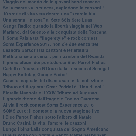
Viaggio nel mondo delle giovani band toscane
Se la mente va in trincea, esplodono le canzoni !
​10 storie di vita vera dentro una “scatola blu”
​Una serata “in rosa” al Sete Sóis Sete Luas
Ganga Radio: quando la libertà viaggia nel Web
Mariano: dal Salento alla conquista della Toscana
​Il Soms Palaia tra “fingerstyle” e rock contest
Soms Experience 2017: non c'è due senza tre!
​Leandro Barsotti tra canzoni e letteratura
​Metti una sera a cena... per i bambini del Rwanda
​Il primo album dei pontederesi Blue Parrot Fishes
Carletti e Youssou N'Dour dalla Toscana al Senegal
Happy Birthday, Garage Radio!
​Cascina capitale del disco usato e da collezione
Tributo ad Augusto: Omar Pedrini è “Uno di noi”
​Fiorella Mannoia e il XXIV Tributo ad Augusto
Il grande ritorno dell'itagnòlo Tonino Carotone
​Al via il rock contest Soms Experience 2016
​SOMS 2016: il contest e la nuova stagione live
I Blue Parrot Fishes sotto l'albero di Natale
Bruno Casini: la vita, l'amore, le canzoni
​Lungo i binari,alla conquista del Sogno Americano
​Quella volta con Arafat e Renzo Maffei nel bunker