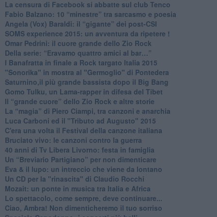
La censura di Facebook si abbatte sul club Tenco
Fabio Balzano: 10 “minestre” tra sarcasmo e poesia
Angela (Vox) Baraldi: il “gigante” dei post-CSI
​SOMS experience 2015: un avventura da ripetere !
Omar Pedrini: il cuore grande dello Zio Rock
Della serie: “Eravamo quattro amici al bar…”
I Banafratta in finale a Rock targato Italia 2015
"Sonorika" in mostra al "Germoglio" di Pontedera
​Saturnino,il più grande bassista dopo il Big Bang
​Gomo Tulku, un Lama-rapper in difesa del Tibet
​Il “grande cuore” dello Zio Rock e altre storie
La “magia” di Piero Ciampi, tra canzoni e anarchia
Luca Carboni ed il "Tributo ad Augusto" 2015
C'era una volta il Festival della canzone italiana
Bruciato vivo: le canzoni contro la guerra
40 anni di Tv Libera Livorno: festa in famiglia
Un “Breviario Partigiano” per non dimenticare
Eva & il lupo: un intreccio che viene da lontano
Un CD per la "rinascita" di Claudio Rocchi
Mozait: un ponte in musica tra Italia e Africa
Lo spettacolo, come sempre, deve continuare...
Ciao, Ambra! Non dimenticheremo il tuo sorriso