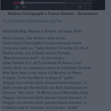
Roberto Cacciapaglia e Franco Battiato - Generazioni
Ti potrebbe interessare anche:
Articoli dal Blog “Musica e dintorni” di Fausto Pirìto
​Piero Ciampi, i De André e altre storie
​Trasferirsi in Portogallo:il sogno diventa realtà
​C'era una volta un “Cane Sciolto”di nome Zio Rock
Quella volta, con il Dalai Lama a Pomaia...
​“Maciste contro tutti”, 25 anni dopo...
​Omar Pedrini & C. all'Ecofestival di Santa Luce
Guido Elmi: un romantico sotto la maschera da duro
Sete Soís Sete Luas: dove c'è Musica c'è Pace!
​A luglio, Forte dei Marmi si tinge di “giallo”
Viaggio nel mondo delle giovani band toscane / 4
Sulle strade del Rock&Roll con Ezio Guaitamacchi
​Ginevra “the voice” Di Marco canta Mercedes Sosa
Viaggio nel mondo delle giovani band toscane / 3
​Viaggio nel mondo delle giovani band toscane / 2
Il Dalai Lama in Toscana: ecco le sue “stelle”