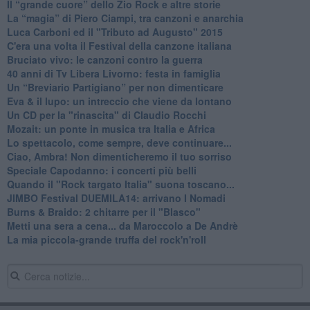
​Il “grande cuore” dello Zio Rock e altre storie
La “magia” di Piero Ciampi, tra canzoni e anarchia
Luca Carboni ed il "Tributo ad Augusto" 2015
C'era una volta il Festival della canzone italiana
Bruciato vivo: le canzoni contro la guerra
40 anni di Tv Libera Livorno: festa in famiglia
Un “Breviario Partigiano” per non dimenticare
Eva & il lupo: un intreccio che viene da lontano
Un CD per la "rinascita" di Claudio Rocchi
Mozait: un ponte in musica tra Italia e Africa
Lo spettacolo, come sempre, deve continuare...
Ciao, Ambra! Non dimenticheremo il tuo sorriso
Speciale Capodanno: i concerti più belli
Quando il "Rock targato Italia" suona toscano...
JIMBO Festival DUEMILA14: arrivano I Nomadi
Burns & Braido: 2 chitarre per il "Blasco"
Metti una sera a cena... da Maroccolo a De Andrè
La mia piccola-grande truffa del rock'n'roll