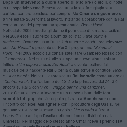
Dopo un intervento a cuore aperto di otto ore
(io ero lì, di notte,
in un ospedale vicino Brescia, con tutta la sua famiglia)la sua
carriera sembra conclusa per sempre. Ma
Omar è un guerriero
e
a fine estate 2004 torna al lavoro, iniziando a collaborare con la Rai
come autore del programma sperimentale "
Robin Hood
".
Nell’estate 2005 i medici gli danno il permesso di tornare a esibirsi.
Nel 2006 esce il suo terzo album da solista: "
Pane burro e
medicine
". Omar continua l’attività di autore e conduttore televisivo
per "
Nu-Roads
" e presenta su
Rai 2
il programma "
School of
Rock
". Nel 2009 eccolo sul canale satellitare
Gambero Rosso
con
“
Gamberock
”. Nel 2010 dà alle stampe un nuovo album solista
intitolato “
La capanna dello Zio Rock
” e diventa testimonial
musicale della nascente
Rai 5
per la quale scrive e conduce "
Rock
e i suoi fratelli
". Nel 2011 esordisce su
Rai Isoradio
come autore di
"
Contromano
". Tra l'autunno del 2012 e la primavera del 2013 è
ancora su Rai 5 con "
Pop - Viaggio dentro una canzon
e".
2013: Omar si mette a lavorare a un nuovo album dalle forti
sonorità brit-pop
che viene poi registrato a
Manchester
dopo
l'incontro con
Noel Gallagher
e con il produttore degli
Oasis
. Nel
gennaio 2014 viene lanciato il singolo "
Che ci vado a fare a
Londra?
" che anticipa l'uscita dell'omonimo cd distribuito dalla
Universal. Nel maggio dello stesso anno Omar riceve il premio
FIM
Award
come “
miglior artista rock italiano
”.