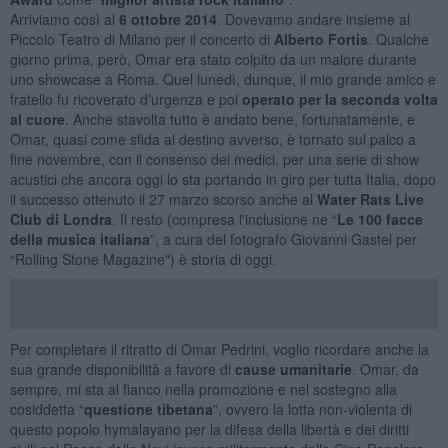
Arriviamo così al
6 ottobre 2014
. Dovevamo andare insieme al
Piccolo Teatro di Milano per il concerto di
Alberto Fortis
. Qualche
giorno prima, però, Omar era stato colpito da un malore durante
uno showcase a Roma. Quel lunedì, dunque, il mio grande amico e
fratello fu ricoverato d'urgenza e poi
operato per la seconda volta
al cuore
. Anche stavolta tutto è andato bene, fortunatamente, e
Omar, quasi come sfida al destino avverso, è tornato sul palco a
fine novembre, con il consenso dei medici, per una serie di show
acustici che ancora oggi lo sta portando in giro per tutta Italia, dopo
il successo ottenuto il 27 marzo scorso anche al
Water Rats Live
Club di Londra
. Il resto (compresa l'inclusione ne “
Le 100 facce
della musica italiana
”, a cura del fotografo Giovanni Gastel per
“Rolling Stone Magazine") è storia di oggi.
Per completare il ritratto di Omar Pedrini, voglio ricordare anche la
sua grande disponibilità a favore di
cause umanitarie
. Omar, da
sempre, mi sta al fianco nella promozione e nel sostegno alla
cosiddetta “
questione tibetana
”, ovvero la lotta non-violenta di
questo popolo hymalayano per la difesa della libertà e dei diritti