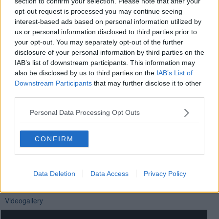
Fausto Pirìto
section to confirm your selection. Please note that after your
opt-out request is processed you may continue seeing
interest-based ads based on personal information utilized by
us or personal information disclosed to third parties prior to
your opt-out. You may separately opt-out of the further
disclosure of your personal information by third parties on the
IAB’s list of downstream participants. This information may
Se vuoi leggere le notizie principali della Toscana iscriviti alla
also be disclosed by us to third parties on the
IAB’s List of
Newsletter QUInews - ToscanaMedia.
Arriva gratis tutti i giorni
Downstream Participants
that may further disclose it to other
alle 20:00 direttamente nella tua casella di posta.
third parties.
Basta cliccare
QUI
Personal Data Processing Opt Outs
Fotogallery
CONFIRM
Data Deletion
Data Access
Privacy Policy
Videogallery