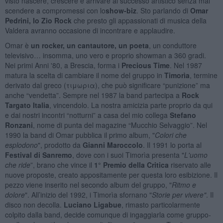
visto nascere, crescere e arrivare al successo artistico senza mai
scendere a compromessi con lo
show-biz
. Sto parlando di
Omar
Pedrini, lo Zio Rock
che presto gli appassionati di musica della
Valdera avranno occasione di incontrare e applaudire.
Omar è
un rocker, un cantautore, un poeta
, un conduttore
televisivo… insomma, uno vero e proprio showman a 360 gradi.
Nei primi Anni '80, a Brescia, forma i
Precious Time
. Nel 1987
matura la scelta di cambiare il nome del gruppo in
Timorìa
, termine
derivato dal greco (τιμωρια), che può significare “punizione” ma
anche “vendetta”. Sempre nel 1987 la band partecipa a
Rock
Targato Italia
, vincendolo. La nostra amicizia parte proprio da qui
e dai nostri incontri “notturni” a casa del mio collega
Stefano
Ronzani
, nome di punta del magazine “Mucchio Selvaggio”. Nel
1990 la band di Omar pubblica il primo album, "
Colori che
esplodono
", prodotto da
Gianni Maroccolo
. Il 1991 lo porta al
Festival di Sanremo
, dove con i suoi Timorìa presenta "
L'uomo
che ride
”, brano che vince il
1° Premio della Critica
riservato alle
nuove proposte, creato appositamente per questa loro esibizione. Il
pezzo viene inserito nel secondo album del gruppo, "
Ritmo e
dolore
". All’inizio del 1992, i Timorìa sfornano "
Storie per vivere"
. Il
disco non decolla.
Luciano Ligabue
, rimasto particolarmente
colpito dalla band, decide comunque di ingaggiarla come gruppo-