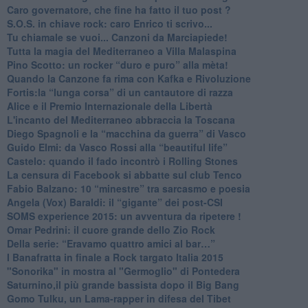
Caro governatore, che fine ha fatto il tuo post ?
S.O.S. in chiave rock: caro Enrico ti scrivo...
Tu chiamale se vuoi... Canzoni da Marciapiede!
​Tutta la magia del Mediterraneo a Villa Malaspina
​Pino Scotto: un rocker “duro e puro” alla mèta!
​Quando la Canzone fa rima con Kafka e Rivoluzione
​Fortis:la “lunga corsa” di un cantautore di razza
Alice e il Premio Internazionale della Libertà
​L'incanto del Mediterraneo abbraccia la Toscana
​Diego Spagnoli e la “macchina da guerra” di Vasco
​Guido Elmi: da Vasco Rossi alla “beautiful life”
​Castelo: quando il fado incontrò i Rolling Stones
La censura di Facebook si abbatte sul club Tenco
Fabio Balzano: 10 “minestre” tra sarcasmo e poesia
Angela (Vox) Baraldi: il “gigante” dei post-CSI
​SOMS experience 2015: un avventura da ripetere !
Omar Pedrini: il cuore grande dello Zio Rock
Della serie: “Eravamo quattro amici al bar…”
I Banafratta in finale a Rock targato Italia 2015
"Sonorika" in mostra al "Germoglio" di Pontedera
​Saturnino,il più grande bassista dopo il Big Bang
​Gomo Tulku, un Lama-rapper in difesa del Tibet