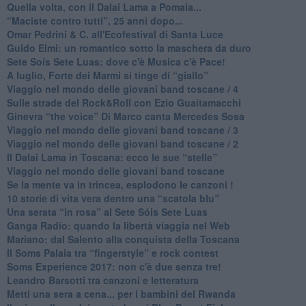
Quella volta, con il Dalai Lama a Pomaia...
​“Maciste contro tutti”, 25 anni dopo...
​Omar Pedrini & C. all'Ecofestival di Santa Luce
Guido Elmi: un romantico sotto la maschera da duro
Sete Soís Sete Luas: dove c'è Musica c'è Pace!
​A luglio, Forte dei Marmi si tinge di “giallo”
Viaggio nel mondo delle giovani band toscane / 4
Sulle strade del Rock&Roll con Ezio Guaitamacchi
​Ginevra “the voice” Di Marco canta Mercedes Sosa
Viaggio nel mondo delle giovani band toscane / 3
​Viaggio nel mondo delle giovani band toscane / 2
Il Dalai Lama in Toscana: ecco le sue “stelle”
Viaggio nel mondo delle giovani band toscane
Se la mente va in trincea, esplodono le canzoni !
​10 storie di vita vera dentro una “scatola blu”
​Una serata “in rosa” al Sete Sóis Sete Luas
Ganga Radio: quando la libertà viaggia nel Web
Mariano: dal Salento alla conquista della Toscana
​Il Soms Palaia tra “fingerstyle” e rock contest
Soms Experience 2017: non c'è due senza tre!
​Leandro Barsotti tra canzoni e letteratura
​Metti una sera a cena... per i bambini del Rwanda