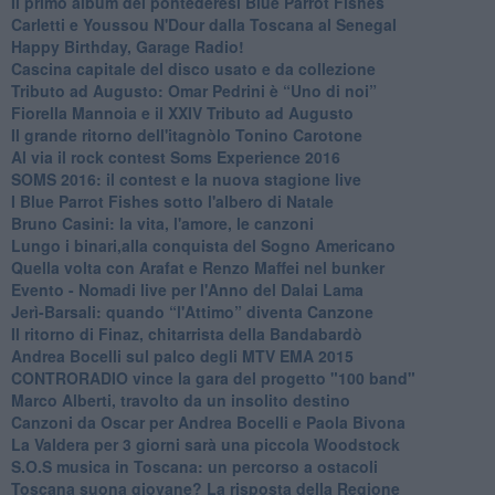
​Il primo album dei pontederesi Blue Parrot Fishes
Carletti e Youssou N'Dour dalla Toscana al Senegal
Happy Birthday, Garage Radio!
​Cascina capitale del disco usato e da collezione
Tributo ad Augusto: Omar Pedrini è “Uno di noi”
​Fiorella Mannoia e il XXIV Tributo ad Augusto
Il grande ritorno dell'itagnòlo Tonino Carotone
​Al via il rock contest Soms Experience 2016
​SOMS 2016: il contest e la nuova stagione live
I Blue Parrot Fishes sotto l'albero di Natale
Bruno Casini: la vita, l'amore, le canzoni
​Lungo i binari,alla conquista del Sogno Americano
​Quella volta con Arafat e Renzo Maffei nel bunker
​Evento - Nomadi live per l'Anno del Dalai Lama
Jerì-Barsali: quando “l'Attimo” diventa Canzone
Il ritorno di Finaz, chitarrista della Bandabardò
Andrea Bocelli sul palco degli MTV EMA 2015
CONTRORADIO vince la gara del progetto "100 band"
Marco Alberti, travolto da un insolito destino
Canzoni da Oscar per Andrea Bocelli e Paola Bivona
La Valdera per 3 giorni sarà una piccola Woodstock
S.O.S musica in Toscana: un percorso a ostacoli
​Toscana suona giovane? La risposta della Regione