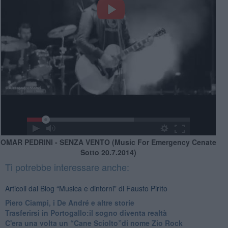
OMAR PEDRINI - SENZA VENTO (Music For Emergency Cenate
Sotto 20.7.2014)
Ti potrebbe interessare anche:
Articoli dal Blog “Musica e dintorni” di Fausto Pirìto
​Piero Ciampi, i De André e altre storie
​Trasferirsi in Portogallo:il sogno diventa realtà
​C'era una volta un “Cane Sciolto”di nome Zio Rock