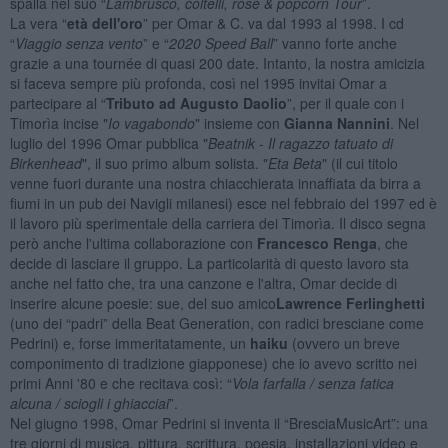
spalla nel suo “
Lambrusco, coltelli, rose & popcorn Tour
”.
La vera “
età dell'oro
” per Omar & C. va dal 1993 al 1998. I cd
“
Viaggio senza vento
” e “
2020 Speed Ball
” vanno forte anche
grazie a una tournée di quasi 200 date. Intanto, la nostra amicizia
si faceva sempre più profonda, così nel 1995 invitai Omar a
partecipare al “
Tributo ad Augusto Daolio
”, per il quale con i
Timorìa incise "
Io vagabondo
" insieme con
Gianna Nannini
. Nel
luglio del 1996 Omar pubblica "
Beatnik - Il ragazzo tatuato di
Birkenhead
", il suo primo album solista. "
Eta Beta
" (il cui titolo
venne fuori durante una nostra chiacchierata innaffiata da birra a
fiumi in un pub dei Navigli milanesi) esce nel febbraio del 1997 ed è
il lavoro più sperimentale della carriera dei Timorìa. Il disco segna
però anche l'ultima collaborazione con
Francesco Renga
, che
decide di lasciare il gruppo. La particolarità di questo lavoro sta
anche nel fatto che, tra una canzone e l'altra, Omar decide di
inserire alcune poesie: sue, del suo amico
Lawrence Ferlinghetti
(uno dei “padri” della Beat Generation, con radici bresciane come
Pedrini) e, forse immeritatamente, un
haiku
(ovvero un breve
componimento di tradizione giapponese) che io avevo scritto nei
primi Anni '80 e che recitava così: “
Vola farfalla / senza fatica
alcuna / sciogli i ghiacciai
”.
Nel giugno 1998, Omar Pedrini si inventa il “BresciaMusicArt”: una
tre giorni di musica, pittura, scrittura, poesia, installazioni video e