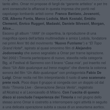
tanto altro. Omar mi propose di fargli da “garante artistico” e per tre
anni consecutivi lo affiancai in questa impresa che portò nel
capoluogo lombardo artisti come:
Franco Battiato, Jovanotti,
CSI, Alberto Fortis, Marco Lodola, Mark Kostabi, Emidio
Clementi, Enrico Ruggeri, Madaski, Daniele Silvestri, Morgan,
Alice…
Escono gli album “
1999
” (in copertina, la riproduzione di una
magnifica opera dell'artista multimediale e amico Lodola, fondatore
nei primi Anni '80 del movimento “
Nuovo Futrismo
”) e "
El Topo
Grand Hotel
", ispirato al quasi omonimo film di
Alejandro
Jodorowsky
che avevo segnalato a Omar per trarne ispirazione.
Nel 2002 i Timoria partecipano di nuovo, stavolta nella categoria
Big, al Festival di Sanremo con il brano “
Casa mia
”, poi inserito nel
disco "
Un Aldo qualunque sul treno magico
” che diventa la colonna
sonora del film “
Un Aldo qualunque
” con protagonista
Fabio De
Luigi
. Omar recita nel film interpretando il ruolo di
uno scatenato
prete rock
. Poco dopo il gruppo si congeda con un doppio cd dal
titolo “
Timoria Live - Generazione Senza Vento
”, registrato
all'Alcatraz e al Leoncavallo di Milano.
Con l’uscita di questo
disco si conclude l’esperienza dei Timorìa
e nel giugno dello
stesso anno Omar è costretto a interrompere ogni attività in seguito
a una delicata operazione subita a causa di un aneurisma aortico.