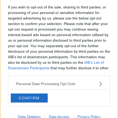
Meningite, in più di trecento per la profilassi
If you wish to opt-out of the sale, sharing to third parties, or
Le agromafie nella Toscana costiera
processing of your personal or sensitive information for
targeted advertising by us, please use the below opt-out
section to confirm your selection. Please note that after your
La salute protagonista
opt-out request is processed you may continue seeing
interest-based ads based on personal information utilized by
Ctt, irregolarità nella vendita dei biglietti
us or personal information disclosed to third parties prior to
your opt-out. You may separately opt-out of the further
Lutto nel Ctt, se ne va persona notissima
disclosure of your personal information by third parties on the
IAB’s list of downstream participants. This information may
Inchiesta Aamps, otto indagati
also be disclosed by us to third parties on the
IAB’s List of
Downstream Participants
that may further disclose it to other
Aamps, arriva il concordato preventivo
third parties.
Aamps, è ancora sciopero
Personal Data Processing Opt Outs
Concordato Aamps, Cgil non ci sta
CONFIRM
I lavoratori Aamps protestano davanti al Comune
Data Deletion
Data Access
Privacy Policy
Alla Cassa il servizio di tesoreria della neo Usl