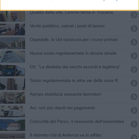
Qualità della vita, Livorno terza in Toscana
Verde pubblico, salvati i posti di lavoro
Ospedale, la Usl rassicura per i nuovi primari
Nuova sosta regolamentata in alcune strade
Ctt, "La disdetta dei vecchi accordi è legittima"
Sosta regolamentata in altre vie della zona R
Aamps stabilizza sessanta lavoratori
Avr, non più ritardi nei pagamenti
Comunità del Parco, il resoconto dell'assemblea
Il distretto Usl di Ardenza va in affitto