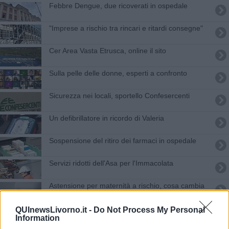
Febbre Dengue, due ricoverati in ospedale
"Imprese a rischio tra rincari e ritardi consegne"
Cer Area Vasta Etrusca, online il sito
Sulla pelle delle donne, esperti a confronto
Sicurezza nei locali, sportello Confesercenti
Un defibrillatore in ricordo di Valeria
Sospensione del ritiro dei farmaci in ospedale
Servizi ridotti dell'Asa per l'Immacolata
Astensione per maternità a rischio, cosa cambia
Un PIT per l'Arcipelago
QUInewsLivorno.it -
Do Not Process My Personal
Information