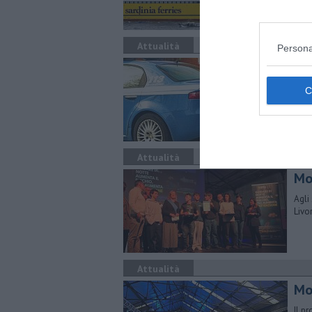
Coin
Attualità
Persona
Si
Non 
la z
Attualità
Mob
Agli
Livo
Attualità
Mob
Il p