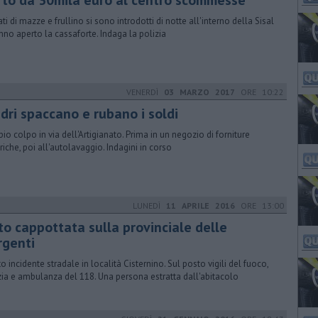
rto da 30mila euro al centro scommesse
ti di mazze e frullino si sono introdotti di notte all'interno della Sisal
nno aperto la cassaforte. Indaga la polizia
VENERDÌ
03 MARZO 2017
ORE 10:22
adri spaccano e rubano i soldi
io colpo in via dell'Artigianato. Prima in un negozio di forniture
triche, poi all'autolavaggio. Indagini in corso
LUNEDÌ
11 APRILE 2016
ORE 13:00
to cappottata sulla provinciale delle
rgenti
to incidente stradale in località Cisternino. Sul posto vigili del fuoco,
zia e ambulanza del 118. Una persona estratta dall'abitacolo