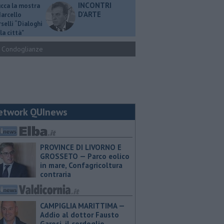
INCONTRI
ucca la mostra
D'ARTE
Marcello
selli “Dialoghi
la città"
Condoglianze
etwork QUInews
PROVINCE DI LIVORNO E
GROSSETO — Parco eolico
in mare, Confagricoltura
contraria
CAMPIGLIA MARITTIMA —
Addio al dottor Fausto
Garosi, il cordoglio