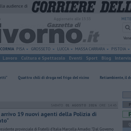
alla audience di
o
Aggiornato alle 15:33
METE
Vene
ICORNIA
PISA
GROSSETO
LUCCA
MASSA CARRARA
PISTOIA
Lavoro
Cultura e Spettacolo
Eventi
Sport
Blog
Intervi
ro chili di droga nel frigo del vicino
Retiambiente, il dopo Fortini e 
SABATO
01 AGOSTO 2026
ORE 14:45
 arrivo 19 nuovi agenti della Polizia di
ato"
Q
residente provinciale di Fratelli d'Italia Marcella Amadio: "Dal Governo