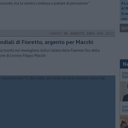
 concreti, ma la sinistra continua a parlare di percezione'".
A L
di 
Scar
con 
QUI
SABATO
01 AGOSTO 2026
ORE 18:22
ndiali di Fioretto, argento per Macchi
alia trionfa nel medagliere, brilla l'atleta delle Fiamme Oro della
one di Livorno Filippo Macchi
N