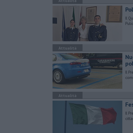
Attualità
Pol
Il Q
Puli
Attualità
Nu
po
Il P
comu
Attualità
Fes
Il P
citt