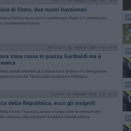
MARTEDÌ
07 LUGLIO 2026
ORE 18:30
izia di Stato, due nuovi funzionari
uestore Stellino ha accolto il commissario Migali e il commissario
ce, recentemente formati
MERCOLEDÌ
01 LUGLIO 2026
ORE 06:00
ova zona rossa in piazza Garibaldi ma è
lemica
refetto chiede interventi al Comune ma il Sindaco e la delegazione
nale escono dal Tavolo sulla sicurezza in Prefettura
MARTEDÌ
02 GIUGNO 2026
ORE 19:30
ta della Repubblica, ecco gli insigniti
refetto Dionisi: "Sicurezza, lavoro e salute sono le certezze che i
adini chiedono alle istituzioni". Il sindaco Salvetti a Roma