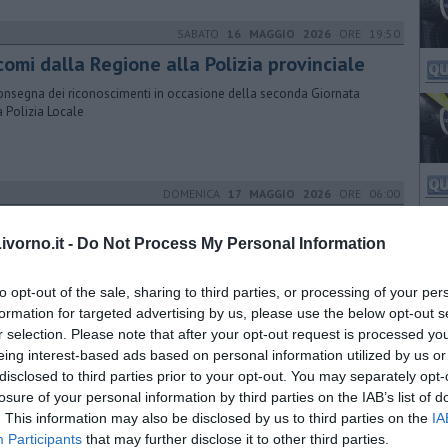
SABATO
16 MAGGIO 2026
ORE 19:50
comi dalla Regione alla Polizia provinciale
onsegna dei riconoscimenti in occasione della seconda Giornata
a Polizia Locale
DOMENICA
17 MAGGIO 2026
ORE 06:00
gulati,"necessaria collaborazione dei
tadini"
vorno.it -
Do Not Process My Personal Information
ministrazione comunale di Collesalvetti fa il punto sulle misure in
to opt-out of the sale, sharing to third parties, or processing of your per
po
formation for targeted advertising by us, please use the below opt-out s
r selection. Please note that after your opt-out request is processed y
VENERDÌ
08 MAGGIO 2026
ORE 18:18
eing interest-based ads based on personal information utilized by us or
disclosed to third parties prior to your opt-out. You may separately opt-
ato sul traghetto crea il caos,
losure of your personal information by third parties on the IAB’s list of
sercitazione
. This information may also be disclosed by us to third parties on the
IA
lato uno scenario di emergenza complessa nelle acque livornesi.
Participants
that may further disclose it to other third parties.