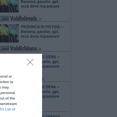
Benzina, gasolio, gpl,
ecco dove risparmiare
PROVINCIA DI PISTOIA — ​
Benzina, gasolio, gpl,
ecco dove risparmiare
PROVINCIA DI SIENA — ​
Benzina, gasolio, gpl,
ecco dove risparmiare
sonal or
ection to
PROVINCIA DI SIENA — ​
ou may
Benzina, gasolio, gpl,
 personal
ecco dove risparmiare
out of the
 downstream
B’s List of
PROVINCIA DI FIRENZE — ​