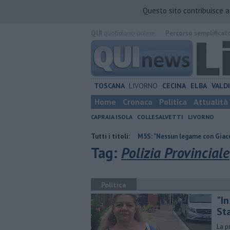
Questo sito contribuisce 
QUI
quotidiano online.
Percorso semplificat
TOSCANA
LIVORNO
CECINA
ELBA
VALD
Home
Cronaca
Politica
Attualità
CAPRAIA ISOLA
COLLESALVETTI
LIVORNO
 contraria
Retiambiente, M5S: "Nessun legame con Giacetti"
Tutti i titoli:
Quatt
Tag:
Polizia Provinciale
Politica
"In
St
La p