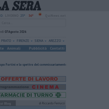
25°
36°
O:
LIVORNO
QuiNews.net
rdì
07 Agosto 2026
PRATO
FIRENZE
SIENA
AREZZO
ste
Animali
Pubblicità
Contatti
lo spettro del commissariamento
Parco eolico in mare, Confagricoltura 
ui Blog
di Riccardo Ferrucci