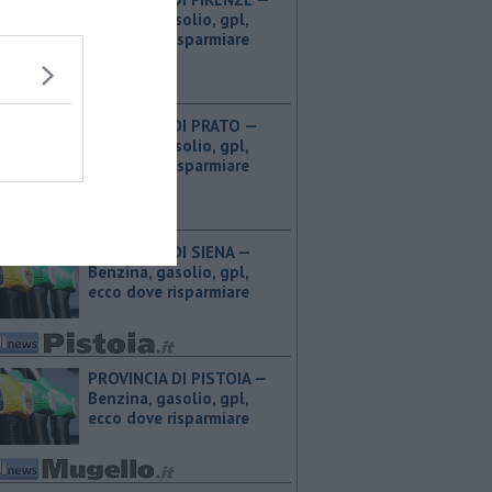
Benzina, gasolio, gpl,
ecco dove risparmiare
PROVINCIA DI PRATO — ​
Benzina, gasolio, gpl,
ecco dove risparmiare
PROVINCIA DI SIENA — ​
Benzina, gasolio, gpl,
ecco dove risparmiare
PROVINCIA DI PISTOIA — ​
Benzina, gasolio, gpl,
ecco dove risparmiare