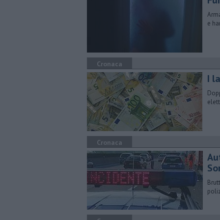
Fu
Arma
e ha
Cronaca
I l
Dopp
elet
Cronaca
Au
So
Brut
poli