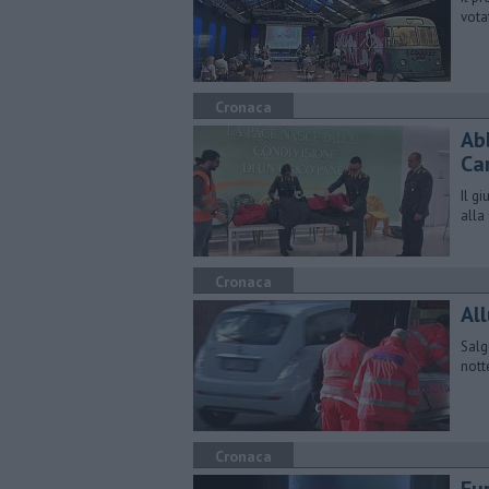
vota
Cronaca
Ab
Ca
Il g
alla
Cronaca
All
Salg
nott
Cronaca