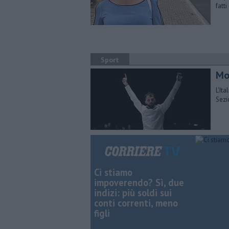
fatti
Sport
Mo
L'It
Sezi
Ci stiamo
impoverendo? Sì, due
indizi: più soldi sui
conti correnti, meno
figli