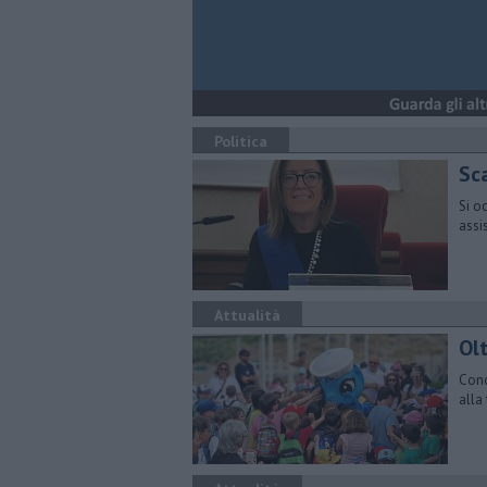
Politica
Sc
Si o
assi
Attualità
Ol
Conc
alla