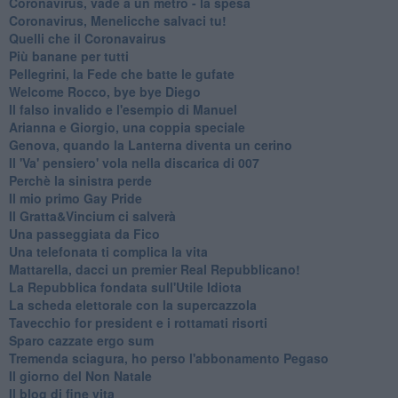
Coronavirus, vade a un metro - la spesa
Coronavirus, Menelicche salvaci tu!
Quelli che il Coronavairus
Più banane per tutti
Pellegrini, la Fede che batte le gufate
Welcome Rocco, bye bye Diego
Il falso invalido e l'esempio di Manuel
Arianna e Giorgio, una coppia speciale
Genova, quando la Lanterna diventa un cerino
Il 'Va' pensiero' vola nella discarica di 007
Perchè la sinistra perde
Il mio primo Gay Pride
Il Gratta&Vincium ci salverà
Una passeggiata da Fico
Una telefonata ti complica la vita
Mattarella, dacci un premier Real Repubblicano!
La Repubblica fondata sull'Utile Idiota
La scheda elettorale con la supercazzola
Tavecchio for president e i rottamati risorti
Sparo cazzate ergo sum
Tremenda sciagura, ho perso l'abbonamento Pegaso
Il giorno del Non Natale
Il blog di fine vita