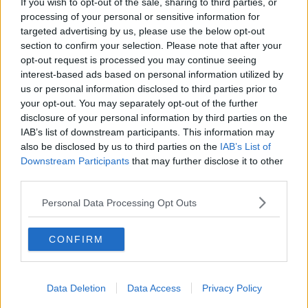
If you wish to opt-out of the sale, sharing to third parties, or
masse
buttandola in caciara da problemi più gravi. Basterebbe
processing of your personal or sensitive information for
poco, non parlarne, smorzare la luce dei riflettori su qualche
targeted advertising by us, please use the below opt-out
personaggio per mettere in risalto particolari importanti, e i
valori
,
section to confirm your selection. Please note that after your
quelli
veri
.
opt-out request is processed you may continue seeing
Se Cattelan voleva farci capire che
siamo noi a dare valore
a
interest-based ads based on personal information utilized by
certe persone e situazioni,
viva la sua banana
: in definitiva, anche
us or personal information disclosed to third parties prior to
se ci ritroviamo circondati da banane,
sta a noi
farne l’uso
your opt-out. You may separately opt-out of the further
migliore
. Evitando di
scivolare
sulle bucce.
disclosure of your personal information by third parties on the
IAB’s list of downstream participants. This information may
Franco Bonciani
also be disclosed by us to third parties on the
IAB’s List of
Downstream Participants
that may further disclose it to other
third parties.
Personal Data Processing Opt Outs
Se vuoi leggere le notizie principali della Toscana iscriviti alla
Newsletter QUInews - ToscanaMedia.
Arriva gratis tutti i giorni
CONFIRM
alle 20:00 direttamente nella tua casella di posta.
Basta cliccare
QUI
Data Deletion
Data Access
Privacy Policy
Ti potrebbe interessare anche: