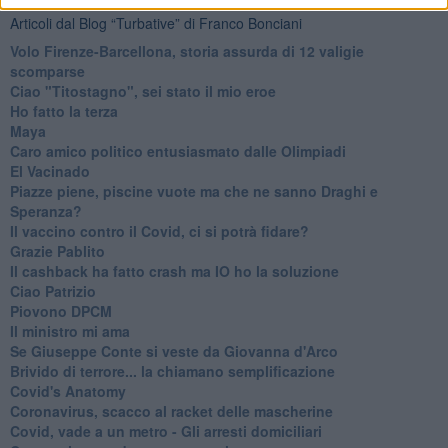
Articoli dal Blog “Turbative” di Franco Bonciani
Volo Firenze-Barcellona, storia assurda di 12 valigie
scomparse
Ciao "Titostagno", sei stato il mio eroe
Ho fatto la terza
Maya
Caro amico politico entusiasmato dalle Olimpiadi
El Vacinado
Piazze piene, piscine vuote ma che ne sanno Draghi e
Speranza?
​Il vaccino contro il Covid, ci si potrà fidare?
Grazie Pablito
Il cashback ha fatto crash ma IO ho la soluzione
Ciao Patrizio
Piovono DPCM
Il ministro mi ama
Se Giuseppe Conte si veste da Giovanna d'Arco
Brivido di terrore... la chiamano semplificazione
Covid's Anatomy
Coronavirus, scacco al racket delle mascherine
Covid, vade a un metro - Gli arresti domiciliari