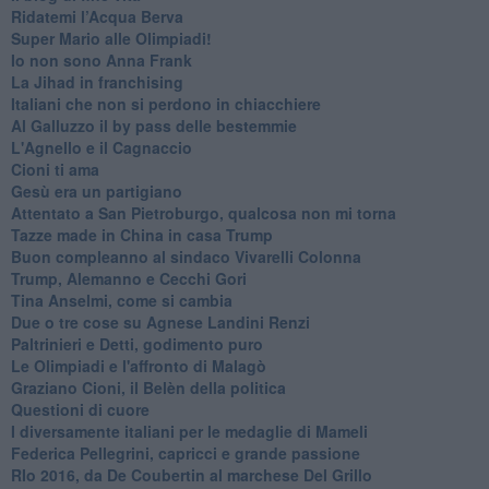
​Ridatemi l’Acqua Berva
Super Mario alle Olimpiadi!
Io non sono Anna Frank
​La Jihad in franchising
Italiani che non si perdono in chiacchiere
Al Galluzzo il by pass delle bestemmie
L'Agnello e il Cagnaccio
Cioni ti ama
​Gesù era un partigiano
Attentato a San Pietroburgo, qualcosa non mi torna
Tazze made in China in casa Trump
Buon compleanno al sindaco Vivarelli Colonna
Trump, Alemanno e Cecchi Gori
Tina Anselmi, come si cambia
Due o tre cose su Agnese Landini Renzi
Paltrinieri e Detti, godimento puro
Le Olimpiadi e l'affronto di Malagò
Graziano Cioni, il Belèn della politica
Questioni di cuore
I diversamente italiani per le medaglie di Mameli
Federica Pellegrini, capricci e grande passione
RIo 2016, da De Coubertin al marchese Del Grillo