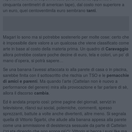
cinquanta centimetri di american tape), dal costo non superiore a
un euro, quei centoventimila euro sembrano
tanti
.
Magari lo sono ma si potrebbe sostenerlo per molte cose: certo che
è impossibile dare valore a un qualcosa che viene classificato come
arte in base al costo della materia prima. Un quadro di
Caravaggio
allora potrebbe costare poche decine di euro, tela e colori, un po’ di
mano d’opera, si potrà sapere…
Se una banana l’avessi attaccata io alla parete di casa o in piscina,
sarebbe finita con il sottoscritto che rischia un TSO e le
pernacchie
di amici e parenti
. Ma quando l’arte (Cattelan non è nuovo a
performance del genere) mira alla provocazione e far parlare di sè,
allora il discorso
cambia
.
Ed è andata proprio così: prime pagine dei giornali, servizi in
televisione, rilanci sui social, polemiche, commenti, spesso
sprezzanti, battute a volte anche divertenti, altre meno. Si segnala
quella di Vittorio Sgarbi, che allude alla banana appesa alla parete
come una ammissione di desistenza sessuale da parte di Cattelan
(“ci sta dicendo che non scopa più"): Vittorio si becca i suoi like ma