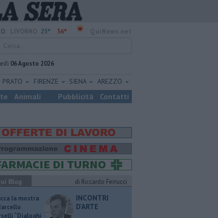
25°
36°
O:
LIVORNO
QuiNews.net
vedì
06 Agosto 2026
PRATO
FIRENZE
SIENA
AREZZO
ste
Animali
Pubblicità
Contatti
ui Blog
di Riccardo Ferrucci
INCONTRI
ucca la mostra
D'ARTE
Marcello
selli “Dialoghi