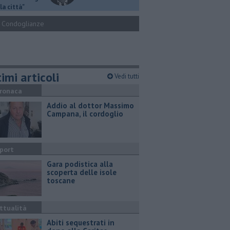
la città"
Condoglianze
imi articoli
Vedi tutti
ronaca
Addio al dottor Massimo
Campana, il cordoglio
port
Gara podistica alla
scoperta delle isole
toscane
ttualità
Abiti sequestrati in