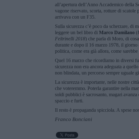
all’apertura dell’Anno Accademico della Sc
vagone riservato, scorta, rotture di scatole
arrivava con un F35.
Sulla sicurezza c’è poco da scherzare, di mo
leggere un bel libro di
Marco Damilano
(
Feltrinelli 2018
) che parla di Moro, di cosa
durante e dopo il 16 marzo 1978, il giorno
politica, come era già allora, come sarebbe 
Quel 16 marzo che ricordiamo in diversi fu 
sicurezza non era ancora adeguata a quell
non blindata, un percorso sempre uguale gio
La sicurezza è importante, nelle nostre città
che voteremmo. Poterla garantire nella mani
soldi pubblici è sacrosanto, magari avanza
spaccio e furti.
Il resto è propaganda spicciola. A spese nos
Franco Bonciani