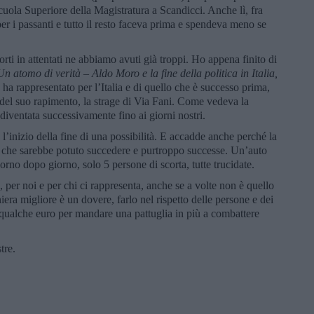
uola Superiore della Magistratura a Scandicci. Anche lì, fra
 per i passanti e tutto il resto faceva prima e spendeva meno se
rti in attentati ne abbiamo avuti già troppi. Ho appena finito di
Un atomo di verità – Aldo Moro e la fine della politica in Italia,
 ha rappresentato per l’Italia e di quello che è successo prima,
 del suo rapimento, la strage di Via Fani. Come vedeva la
diventata successivamente fino ai giorni nostri.
l’inizio della fine di una possibilità. E accadde anche perché la
o che sarebbe potuto succedere e purtroppo successe. Un’auto
rno dopo giorno, solo 5 persone di scorta, tutte trucidate.
, per noi e per chi ci rappresenta, anche se a volte non è quello
era migliore è un dovere, farlo nel rispetto delle persone e dei
 qualche euro per mandare una pattuglia in più a combattere
tre.