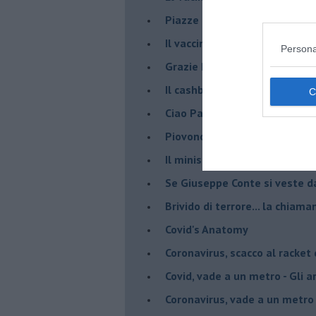
Piazze piene, piscine vuote 
​Il vaccino contro il Covid, ci s
Persona
Grazie Pablito
Il cashback ha fatto crash ma
Ciao Patrizio
Piovono DPCM
Il ministro mi ama
Se Giuseppe Conte si veste d
Brivido di terrore... la chiam
Covid's Anatomy
Coronavirus, scacco al racket
Covid, vade a un metro - Gli ar
Coronavirus, vade a un metro 