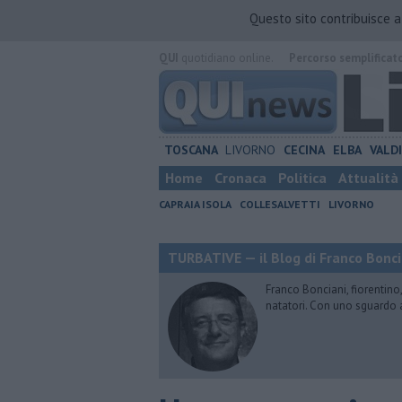
Questo sito contribuisce 
QUI
quotidiano online.
Percorso semplificat
TOSCANA
LIVORNO
CECINA
ELBA
VALD
Home
Cronaca
Politica
Attualità
CAPRAIA ISOLA
COLLESALVETTI
LIVORNO
TURBATIVE — il Blog di Franco Bonci
Franco Bonciani, fiorentino,
natatori. Con uno sguardo 