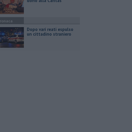
dono alla Caritas
ronaca
Dopo vari reati espulso
un cittadino straniero