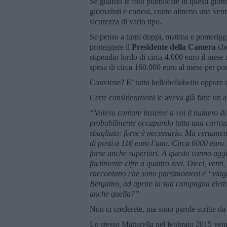
Se guardo le foto pubblicate in questi giorn
giornalisti e curiosi, conto almeno una venti
sicurezza di vario tipo.
Se penso a turni doppi, mattina e pomerigg
proteggere il
Presidente della Camera
che
stipendio lordo di circa 4.000 euro il mese
spesa di circa 160.000 euro al mese per por
Conviene? E’ tutto bellobellobello oppure 
Certe considerazioni le aveva già fatte un a
“Volevo contare insieme a voi il numero di
probabilmente occupando tutta una carroz
sbagliato: forse è necessario. Ma certam
di posti a 116 euro l’uno. Circa 6000 euro
forse anche superiori. A questo vanno aggiu
facilmente cifre a quattro zeri. Dieci, vent
raccontano che sono parsimoniosi e “viag
Bergamo, ad aprire la sua campagna eletto
anche quella?”
Non ci crederete, ma sono parole scritte d
Lo stesso Mattarella nel febbraio 2015 venn