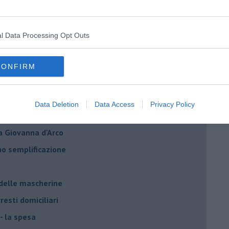
ma che ne sanno Draghi e Speranza?
i potrà fidare?
l Data Processing Opt Outs
 IO ho la soluzione
CONFIRM
Data Deletion
Data Access
Privacy Policy
a Giovanna d'Arco
ano semplificazione
 delle mascherine
resti domiciliari
- la spesa