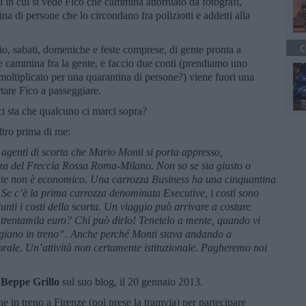
i in cui si vede Fico che cammina attorniato da fotografi,
na di persone che lo circondano fra poliziotti e addetti alla
C
io, sabati, domeniche e feste comprese, di gente pronta a
 cammina fra la gente, e faccio due conti (prendiamo uno
 moltiplicato per una quarantina di persone?) viene fuori una
tare Fico a passeggiare.
ci sta che qualcuno ci marci sopra?
ltro prima di me:
 agenti di scorta che Mario Monti si porta appresso,
za del Freccia Rossa Roma-Milano. Non so se sia giusto o
ente non è economico. Una carrozza Business ha una cinquantina
. Se c’è la prima carrozza denominata Executive, i costi sono
nti i costi della scorta. Un viaggio può arrivare a costare
i, trentamila euro? Chi può dirlo! Tenetelo a mente, quando vi
giano in treno”. Anche perché Monti stava andando a
rale. Un’attività non certamente istituzionale. Pagheremo noi
a
Beppe Grillo
sul suo blog, il 20 gennaio 2013.
e in treno a Firenze (poi prese la tramvia) per partecipare