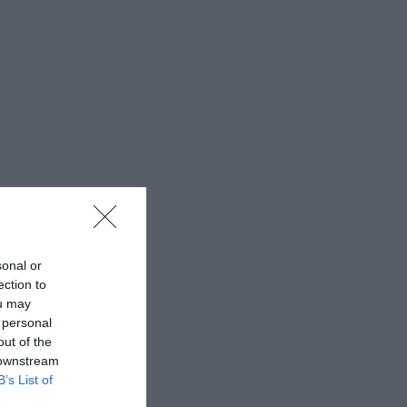
sonal or
ection to
ou may
 personal
out of the
 downstream
B’s List of