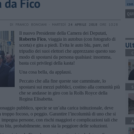
 da Fico
con 
QUI
DI FRANCO BONCIANI - MARTEDÌ
24 APRILE 2018
ORE 10:28
Il nuovo Presidente della Camera dei Deputati,
Roberto Fico
, viaggia in autobus (con fotografo di
Ult
scorta) e gira a piedi. Evita le auto blu, pare, nel
tripudio dei suoi elettori che apprezzano questo suo
C
modo di spostarsi da persona qualsiasi: insomma,
basta coi privilegi della kasta!
Una cosa bella, da applausi.
Peccato che alla fine queste sue camminate, lo
spostarsi sui mezzi pubblici, costino alla comunità più
S
che se andasse in giro con la Rolls Royce della
Regina Elisabetta.
onaggio pubblico, specie se un’alta carica istituzionale, deve
n troppo focoso, o peggio. Garantire l’incolumità di uno che si
impegna persone, con rischi maggiori e complicazioni tali che
A
to blu, probabilmente, non sia la peggiore delle soluzioni.