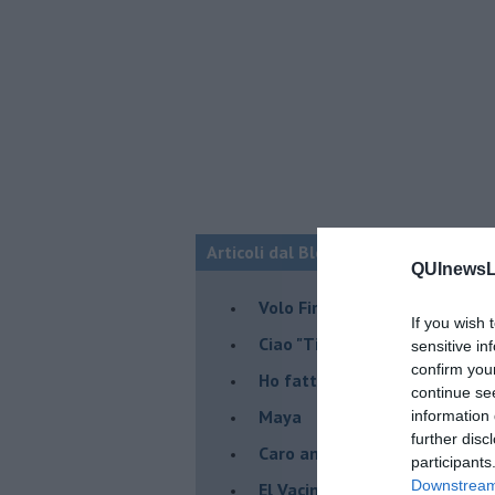
Articoli dal Blog “Turbative” di Fran
QUInewsLi
Volo Firenze-Barcellona, stor
If you wish 
Ciao "Titostagno", sei stato i
sensitive in
confirm you
Ho fatto la terza
continue se
Maya
information 
further disc
Caro amico politico entusias
participants
Downstream 
El Vacinado