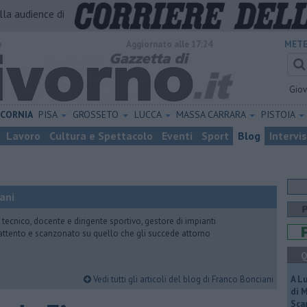
alla audience di
o
Aggiornato alle 17:24
METE
Gio
ICORNIA
PISA
GROSSETO
LUCCA
MASSA CARRARA
PISTOIA
Lavoro
Cultura e Spettacolo
Eventi
Sport
Blog
Intervi
ani
 tecnico, docente e dirigente sportivo, gestore di impianti
attento e scanzonato su quello che gli succede attorno
Q
Vedi tutti gli articoli del blog di Franco Bonciani
A L
di 
Scar