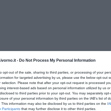
co Bonciani
vorno.it -
Do Not Process My Personal Information
ia assurda di 12 valigie scomparse
to opt-out of the sale, sharing to third parties, or processing of your per
l mio eroe
formation for targeted advertising by us, please use the below opt-out s
r selection. Please note that after your opt-out request is processed y
eing interest-based ads based on personal information utilized by us or
disclosed to third parties prior to your opt-out. You may separately opt-
losure of your personal information by third parties on the IAB’s list of
mato dalle Olimpiadi
. This information may also be disclosed by us to third parties on the
IA
Participants
that may further disclose it to other third parties.