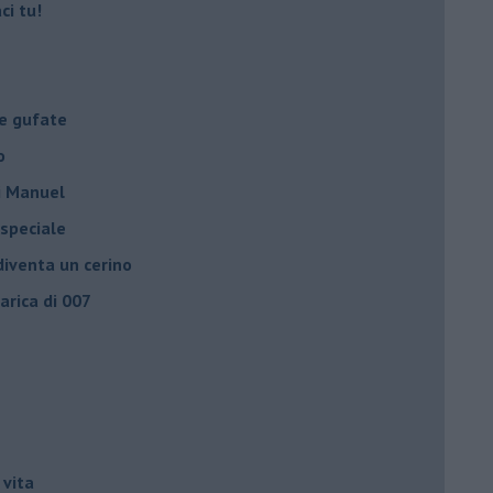
ci tu!
le gufate
o
di Manuel
 speciale
iventa un cerino
carica di 007
 vita