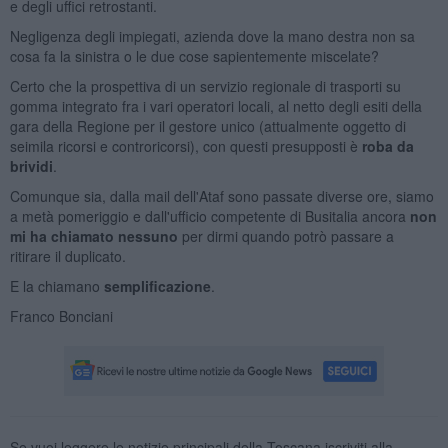
e degli uffici retrostanti.
Negligenza degli impiegati, azienda dove la mano destra non sa
cosa fa la sinistra o le due cose sapientemente miscelate?
Certo che la prospettiva di un servizio regionale di trasporti su
gomma integrato fra i vari operatori locali, al netto degli esiti della
gara della Regione per il gestore unico (attualmente oggetto di
seimila ricorsi e controricorsi), con questi presupposti è
roba da
brividi
.
Comunque sia, dalla mail dell'Ataf sono passate diverse ore, siamo
a metà pomeriggio e dall'ufficio competente di Busitalia ancora
non
mi ha chiamato nessuno
per dirmi quando potrò passare a
ritirare il duplicato.
E la chiamano
semplificazione
.
Franco Bonciani
Se vuoi leggere le notizie principali della Toscana iscriviti alla