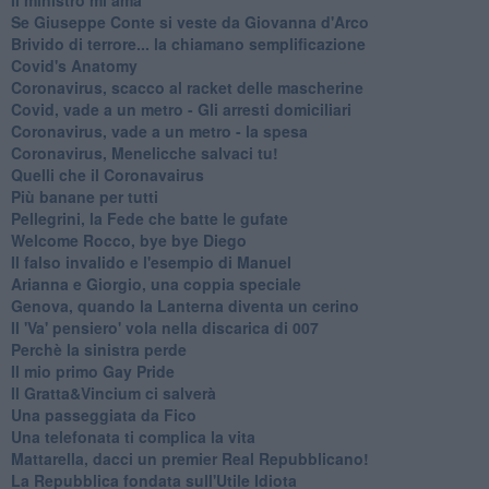
Se Giuseppe Conte si veste da Giovanna d'Arco
Brivido di terrore... la chiamano semplificazione
Covid's Anatomy
Coronavirus, scacco al racket delle mascherine
Covid, vade a un metro - Gli arresti domiciliari
Coronavirus, vade a un metro - la spesa
Coronavirus, Menelicche salvaci tu!
Quelli che il Coronavairus
Più banane per tutti
Pellegrini, la Fede che batte le gufate
Welcome Rocco, bye bye Diego
Il falso invalido e l'esempio di Manuel
Arianna e Giorgio, una coppia speciale
Genova, quando la Lanterna diventa un cerino
Il 'Va' pensiero' vola nella discarica di 007
Perchè la sinistra perde
Il mio primo Gay Pride
Il Gratta&Vincium ci salverà
Una passeggiata da Fico
Una telefonata ti complica la vita
Mattarella, dacci un premier Real Repubblicano!
La Repubblica fondata sull'Utile Idiota