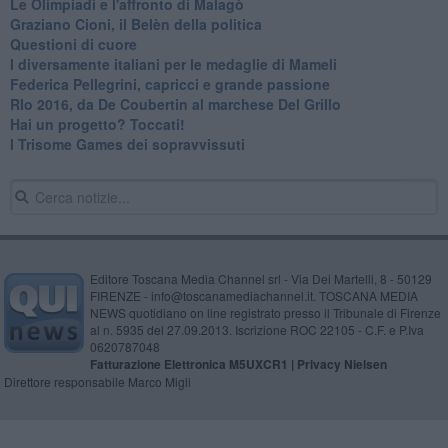
Le Olimpiadi e l'affronto di Malagò
Graziano Cioni, il Belèn della politica
Questioni di cuore
I diversamente italiani per le medaglie di Mameli
Federica Pellegrini, capricci e grande passione
RIo 2016, da De Coubertin al marchese Del Grillo
​Hai un progetto? Toccati!
​I Trisome Games dei sopravvissuti
Editore Toscana Media Channel srl - Via Dei Martelli, 8 - 50129
FIRENZE - info@toscanamediachannel.it. TOSCANA MEDIA
NEWS quotidiano on line registrato presso il Tribunale di Firenze
al n. 5935 del 27.09.2013. Iscrizione ROC 22105 - C.F. e P.Iva
0620787048
Fatturazione Elettronica M5UXCR1 |
Privacy Nielsen
Direttore responsabile Marco Migli
Powered by
Aperion.it