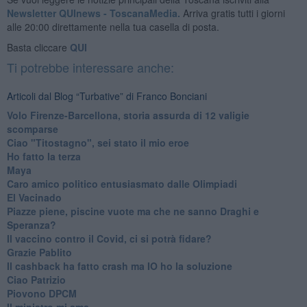
Newsletter QUInews - ToscanaMedia.
Arriva gratis tutti i giorni
alle 20:00 direttamente nella tua casella di posta.
Basta cliccare
QUI
Ti potrebbe interessare anche:
Articoli dal Blog “Turbative” di Franco Bonciani
Volo Firenze-Barcellona, storia assurda di 12 valigie
scomparse
Ciao "Titostagno", sei stato il mio eroe
Ho fatto la terza
Maya
Caro amico politico entusiasmato dalle Olimpiadi
El Vacinado
Piazze piene, piscine vuote ma che ne sanno Draghi e
Speranza?
​Il vaccino contro il Covid, ci si potrà fidare?
Grazie Pablito
Il cashback ha fatto crash ma IO ho la soluzione
Ciao Patrizio
Piovono DPCM
Il ministro mi ama