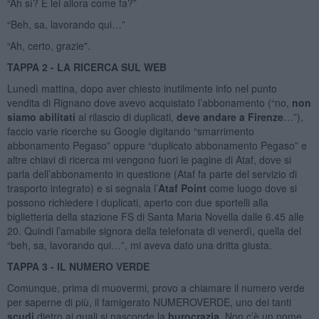
“Ah sì? E lei allora come fa?”
“Beh, sa, lavorando qui…”
“Ah, certo, grazie".
TAPPA 2 - LA RICERCA SUL WEB
Lunedì mattina, dopo aver chiesto inutilmente info nel punto
vendita di Rignano dove avevo acquistato l’abbonamento (“no,
non
siamo abilitati
al rilascio di duplicati,
deve andare a Firenze
…”),
faccio varie ricerche su Google digitando “smarrimento
abbonamento Pegaso” oppure “duplicato abbonamento Pegaso” e
altre chiavi di ricerca mi vengono fuori le pagine di Ataf, dove si
parla dell’abbonamento in questione (Ataf fa parte del servizio di
trasporto integrato) e si segnala l’
Ataf Point
come luogo dove si
possono richiedere i duplicati, aperto con due sportelli alla
biglietteria della stazione FS di Santa Maria Novella dalle 6.45 alle
20. Quindi l’amabile signora della telefonata di venerdì, quella del
“beh, sa, lavorando qui…”, mi aveva dato una dritta giusta.
TAPPA 3 - IL NUMERO VERDE
Comunque, prima di muovermi, provo a chiamare il numero verde
per saperne di più, il famigerato NUMEROVERDE, uno dei tanti
scudi
dietro ai quali si nasconde la
burocrazia
. Non c’è un nome,