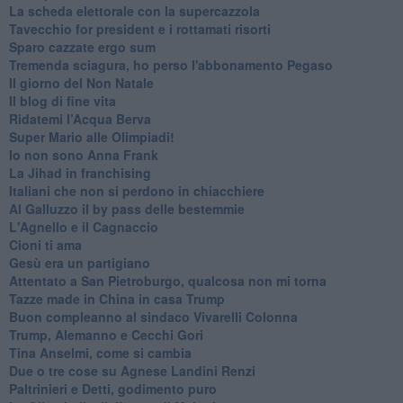
La scheda elettorale con la supercazzola
Tavecchio for president e i rottamati risorti
Sparo cazzate ergo sum
Tremenda sciagura, ho perso l'abbonamento Pegaso
Il giorno del Non Natale
Il blog di fine vita
​Ridatemi l’Acqua Berva
Super Mario alle Olimpiadi!
Io non sono Anna Frank
​La Jihad in franchising
Italiani che non si perdono in chiacchiere
Al Galluzzo il by pass delle bestemmie
L'Agnello e il Cagnaccio
Cioni ti ama
​Gesù era un partigiano
Attentato a San Pietroburgo, qualcosa non mi torna
Tazze made in China in casa Trump
Buon compleanno al sindaco Vivarelli Colonna
Trump, Alemanno e Cecchi Gori
Tina Anselmi, come si cambia
Due o tre cose su Agnese Landini Renzi
Paltrinieri e Detti, godimento puro