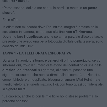
costo
657 euro
)”.
“Porca miseria, dalla a me che tu la perdi, la metto in un
posto
sicuro
”.
Ed in effetti…
In effetti non mi ricordo dove l’ho infilata, magari è rimasta nella
cassaforte in camera, comunque alla fine
non s'è ritrovata
.
Dovremo fare il
duplicato
, anche se a mia parziale discolpa faccio
presente che avevo una bella fotocopia digitale della tessera, sono
conscio dei miei limiti…
TAPPA 1 - LA TELEFONATA ESPLORATIVA
Durante il viaggio di ritorno, è venerdì di primo pomeriggio, cerco
informazioni, trovo il numero di telefono del centralino di una delle
direzioni dei trasporti
su gomma, alla fine mi passano una
signora cortese ma che non sa dirmi nulla di come fare. Non si sa
come richiedere un duplicato, bisogna chiamare l’Ataf Point ma è
meglio telefonare lunedì mattina. Poi, con tono quasi confidenziale,
la signora mi fa:
“La capisco, anche io con le mie figlie ho lo stesso problema, lo
perdono spesso”