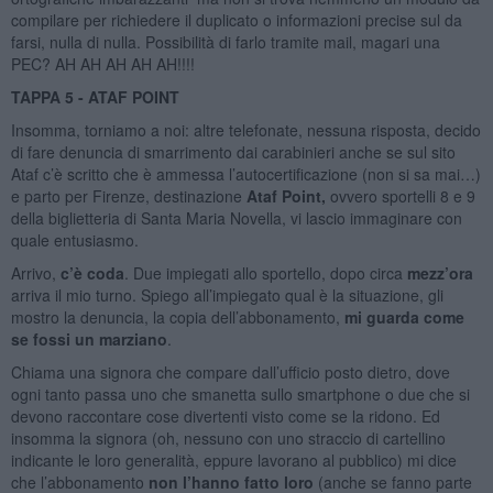
compilare per richiedere il duplicato o informazioni precise sul da
farsi, nulla di nulla. Possibilità di farlo tramite mail, magari una
PEC? AH AH AH AH AH!!!!
TAPPA 5 - ATAF POINT
Insomma, torniamo a noi: altre telefonate, nessuna risposta, decido
di fare denuncia di smarrimento dai carabinieri anche se sul sito
Ataf c’è scritto che è ammessa l’autocertificazione (non si sa mai…)
e parto per Firenze, destinazione
Ataf Point,
ovvero sportelli 8 e 9
della biglietteria di Santa Maria Novella, vi lascio immaginare con
quale entusiasmo.
Arrivo,
c’è coda
. Due impiegati allo sportello, dopo circa
mezz’ora
arriva il mio turno. Spiego all’impiegato qual è la situazione, gli
mostro la denuncia, la copia dell’abbonamento,
mi guarda come
se fossi un marziano
.
Chiama una signora che compare dall’ufficio posto dietro, dove
ogni tanto passa uno che smanetta sullo smartphone o due che si
devono raccontare cose divertenti visto come se la ridono. Ed
insomma la signora (oh, nessuno con uno straccio di cartellino
indicante le loro generalità, eppure lavorano al pubblico) mi dice
che l’abbonamento
non l’hanno fatto loro
(anche se fanno parte