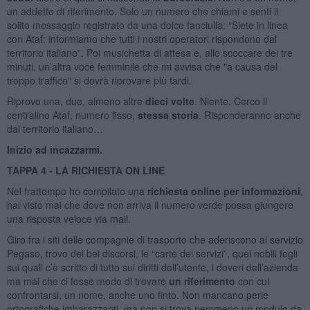
un addetto di riferimento. Solo un numero che chiami e senti il
solito messaggio registrato da una dolce fanciulla: “Siete in linea
con Ataf: informiamo che tutti i nostri operatori rispondono dal
territorio italiano”. Poi musichetta di attesa e, allo scoccare dei tre
minuti, un’altra voce femminile che mi avvisa che "a causa del
troppo traffico" si dovrà riprovare più tardi.
Riprovo una, due, almeno altre
dieci volte
. Niente. Cerco il
centralino Ataf, numero fisso,
stessa storia
. Risponderanno anche
dal territorio italiano…
Inizio ad incazzarmi.
TAPPA 4 - LA RICHIESTA ON LINE
Nel frattempo ho compilato una
richiesta online per informazioni
,
hai visto mai che dove non arriva il numero verde possa giungere
una risposta veloce via mail.
Giro fra i siti delle compagnie di trasporto che aderiscono al servizio
Pegaso, trovo dei bei discorsi, le “carte dei servizi”, quei nobili fogli
sui quali c’è scritto di tutto sui diritti dell’utente, i doveri dell’azienda
ma mai che ci fosse modo di trovare
un riferimento
con cui
confrontarsi, un nome, anche uno finto. Non mancano perle
ortografiche imbarazzanti ma non si trova nemmeno un modulo da