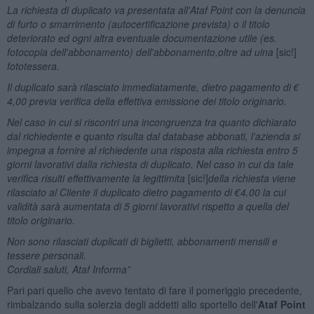
La richiesta di duplicato va presentata all'Ataf Point con la denuncia
di furto o smarrimento (autocertificazione prevista) o il titolo
deteriorato ed ogni altra eventuale documentazione utile (es.
fotocopia dell'abbonamento) dell'abbonamento,oltre ad uina
[sic!]
fototessera.
Il duplicato sarà rilasciato immediatamente, dietro pagamento di €
4,00 previa verifica della effettiva emissione dei titolo originario.
Nel caso in cui si riscontri una incongruenza tra quanto dichiarato
dal richiedente e quanto risulta dal database abbonati, l'azienda si
impegna a fornire al richiedente una risposta alla richiesta entro 5
giorni lavorativi dalla richiesta di duplicato. Nel caso in cui da tale
verifica risulti effettivamente la legittimita
[sic!]
della richiesta viene
rilasciato al Cliente il duplicato dietro pagamento di €4.00 la cui
validità sarà aumentata di 5 giorni lavorativi rispetto a quella del
titolo originario.
Non sono rilasciati duplicati di biglietti, abbonamenti mensili e
tessere personali.
Cordiali saluti, Ataf Informa”
Pari pari quello che avevo tentato di fare il pomeriggio precedente,
rimbalzando sulla solerzia degli addetti allo sportello dell'
Ataf Point