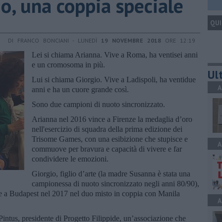
o, una coppia speciale
QUI
DI FRANCO BONCIANI - LUNEDÌ
19 NOVEMBRE 2018
ORE 12:19
Lei si chiama Arianna. Vive a Roma, ha ventisei anni
e un cromosoma in più.
Ult
Lui si chiama Giorgio. Vive a Ladispoli, ha ventidue
A
anni e ha un cuore grande così.
Sono due campioni di nuoto sincronizzato.
Arianna nel 2016 vince a Firenze la medaglia d’oro
nell'esercizio di squadra della prima edizione dei
Trisome Games, con una esibizione che stupisce e
A
commuove per bravura e capacità di vivere e far
condividere le emozioni.
Giorgio, figlio d’arte (la madre Susanna è stata una
campionessa di nuoto sincronizzato negli anni 80/90),
iale a Budapest nel 2017 nel duo misto in coppia con Manila
A
Pintus, presidente di Progetto Filippide, un’associazione che