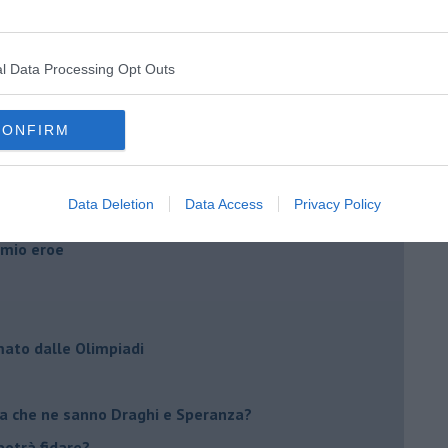
l Data Processing Opt Outs
CONFIRM
co Bonciani
Data Deletion
Data Access
Privacy Policy
ia assurda di 12 valigie scomparse
l mio eroe
mato dalle Olimpiadi
ma che ne sanno Draghi e Speranza?
i potrà fidare?