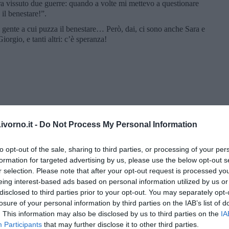
a vissuto due guerre: quando a volte mi mettevo a questionare
 il benestare!”.
 gente a cui puzza il benestare… Però, dai, ci sono anche Sara e
rgio, e tanti altri: c’è speranza!
vorno.it -
Do Not Process My Personal Information
to opt-out of the sale, sharing to third parties, or processing of your per
formation for targeted advertising by us, please use the below opt-out s
r selection. Please note that after your opt-out request is processed y
eing interest-based ads based on personal information utilized by us or
disclosed to third parties prior to your opt-out. You may separately opt-
losure of your personal information by third parties on the IAB’s list of
. This information may also be disclosed by us to third parties on the
IA
Participants
that may further disclose it to other third parties.