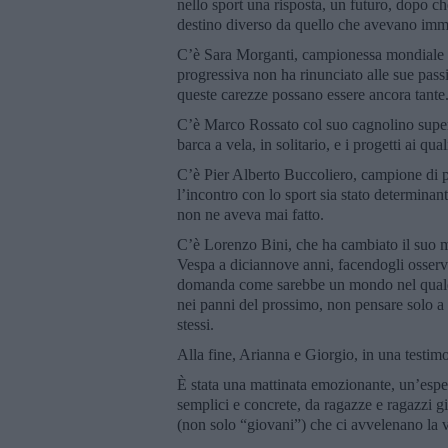
nello sport una risposta, un futuro, dopo che
destino diverso da quello che avevano imm
C’è Sara Morganti, campionessa mondiale d
progressiva non ha rinunciato alle sue passi
queste carezze possano essere ancora tante
C’è Marco Rossato col suo cagnolino superst
barca a vela, in solitario, e i progetti ai qua
C’è Pier Alberto Buccoliero, campione di p
l’incontro con lo sport sia stato determinante
non ne aveva mai fatto.
C’è Lorenzo Bini, che ha cambiato il suo m
Vespa a diciannove anni, facendogli osserv
domanda come sarebbe un mondo nel quale si p
nei panni del prossimo, non pensare solo a 
stessi.
Alla fine, Arianna e Giorgio, in una testim
È stata una mattinata emozionante, un’espe
semplici e concrete, da ragazze e ragazzi g
(non solo “giovani”) che ci avvelenano la vi