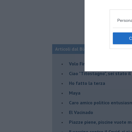
Persona
Articoli dal Blog “Turbative” di Fran
Volo Firenze-Barcellona, stor
Ciao "Titostagno", sei stato i
Ho fatto la terza
Maya
Caro amico politico entusias
El Vacinado
Piazze piene, piscine vuote 
​Il vaccino contro il Covid, ci s