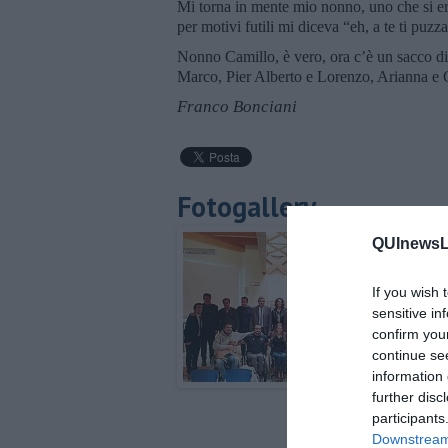
Mi torna in mente mio nonno, uno che si er
per motivi futili mi diceva “eh, a te ti puzza
Nonno Camillo, è vero, ora c’è un sacco di
Marco, Pier Alberto e Lorenzo, Arianna e Gio
Franco Bonciani
Fotogallery
QUInewsLi
If you wish 
sensitive in
confirm you
continue se
information 
further disc
participants
Downstream 