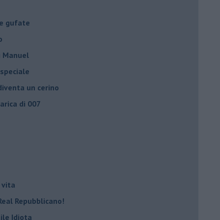
le gufate
o
di Manuel
 speciale
iventa un cerino
carica di 007
 vita
Real Repubblicano!
ile Idiota