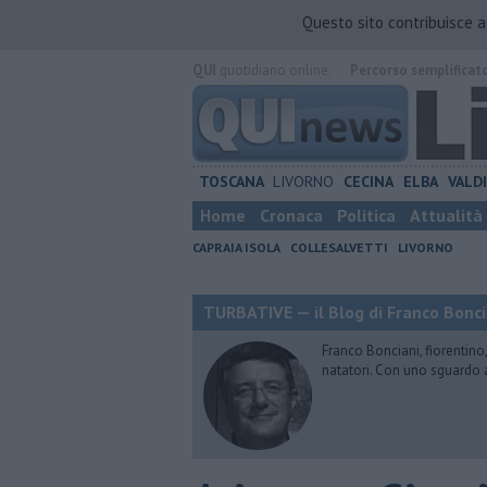
Questo sito contribuisce 
QUI
quotidiano online.
Percorso semplificat
TOSCANA
LIVORNO
CECINA
ELBA
VALD
Home
Cronaca
Politica
Attualità
CAPRAIA ISOLA
COLLESALVETTI
LIVORNO
TURBATIVE — il Blog di Franco Bonci
Franco Bonciani, fiorentino,
natatori. Con uno sguardo 