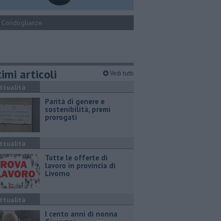
Condoglianze
imi articoli
Vedi tutti
ttualità
Parità di genere e
sostenibilità, premi
prorogati
ttualità
​Tutte le offerte di
lavoro in provincia di
Livorno
ttualità
I cento anni di nonna