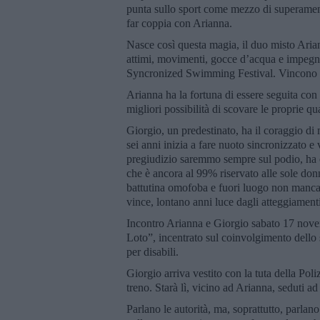
punta sullo sport come mezzo di superamento
far coppia con Arianna.
Nasce così questa magia, il duo misto Arian
attimi, movimenti, gocce d’acqua e impegno 
Syncronized Swimming Festival. Vincono l’
Arianna ha la fortuna di essere seguita con 
migliori possibilità di scovare le proprie qua
Giorgio, un predestinato, ha il coraggio di
sei anni inizia a fare nuoto sincronizzato e 
pregiudizio saremmo sempre sul podio, ha co
che è ancora al 99% riservato alle sole do
battutina omofoba e fuori luogo non manca 
vince, lontano anni luce dagli atteggiamenti 
Incontro Arianna e Giorgio sabato 17 novem
Loto”, incentrato sul coinvolgimento dello 
per disabili.
Giorgio arriva vestito con la tuta della Poliz
treno. Starà lì, vicino ad Arianna, seduti ad
Parlano le autorità, ma, soprattutto, parla