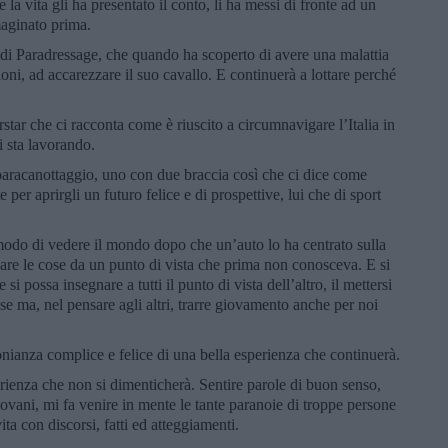
 la vita gli ha presentato il conto, li ha messi di fronte ad un
aginato prima.
i Paradressage, che quando ha scoperto di avere una malattia
oni, ad accarezzare il suo cavallo. E continuerà a lottare perché
.
ar che ci racconta come è riuscito a circumnavigare l’Italia in
li sta lavorando.
aracanottaggio, uno con due braccia così che ci dice come
 per aprirgli un futuro felice e di prospettive, lui che di sport
odo di vedere il mondo dopo che un’auto lo ha centrato sulla
are le cose da un punto di vista che prima non conosceva. E si
ossa insegnare a tutti il punto di vista dell’altro, il mettersi
se ma, nel pensare agli altri, trarre giovamento anche per noi
onianza complice e felice di una bella esperienza che continuerà.
rienza che non si dimenticherà. Sentire parole di buon senso,
iovani, mi fa venire in mente le tante paranoie di troppe persone
ta con discorsi, fatti ed atteggiamenti.