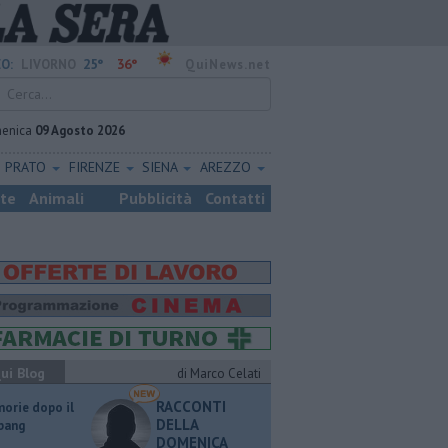
25°
36°
O:
LIVORNO
QuiNews.net
enica
09 Agosto 2026
PRATO
FIRENZE
SIENA
AREZZO
ste
Animali
Pubblicità
Contatti
ui Blog
di Marco Celati
RACCONTI
orie dopo il
DELLA
 bang
DOMENICA