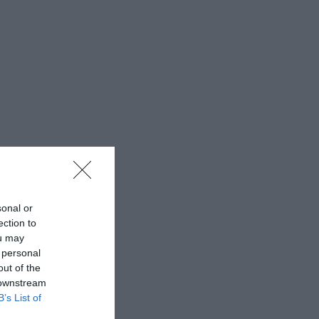
sonal or
ection to
ou may
 personal
out of the
 downstream
B’s List of