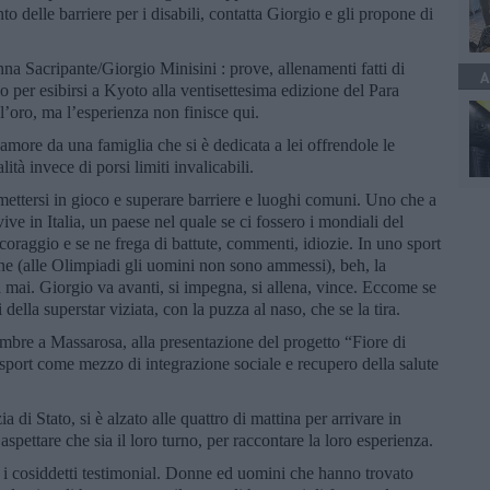
 delle barriere per i disabili, contatta Giorgio e gli propone di
na Sacripante/Giorgio Minisini : prove, allenamenti fatti di
A
per esibirsi a Kyoto alla ventisettesima edizione del Para
oro, ma l’esperienza non finisce qui.
amore da una famiglia che si è dedicata a lei offrendole le
lità invece di porsi limiti invalicabili.
 mettersi in gioco e superare barriere e luoghi comuni. Uno che a
vive in Italia, un paese nel quale se ci fossero i mondiali del
raggio e se ne frega di battute, commenti, idiozie. In uno sport
nne (alle Olimpiadi gli uomini non sono ammessi), beh, la
mai. Giorgio va avanti, si impegna, si allena, vince. Eccome se
della superstar viziata, con la puzza al naso, che se la tira.
bre a Massarosa, alla presentazione del progetto “Fiore di
sport come mezzo di integrazione sociale e recupero della salute
ia di Stato, si è alzato alle quattro di mattina per arrivare in
 aspettare che sia il loro turno, per raccontare la loro esperienza.
no i cosiddetti testimonial. Donne ed uomini che hanno trovato