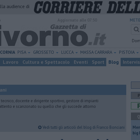
alla audience di
o
Aggiornato alle 07:50
METE
Dom
ICORNIA
PISA
GROSSETO
LUCCA
MASSA CARRARA
PISTOIA
Lavoro
Cultura e Spettacolo
Eventi
Sport
Blog
Intervi
ani
 tecnico, docente e dirigente sportivo, gestore di impianti
attento e scanzonato su quello che gli succede attorno
Q
Vedi tutti gli articoli del blog di Franco Bonciani
Mem
big