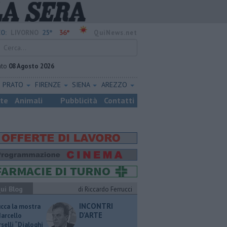
25°
36°
O:
LIVORNO
QuiNews.net
ato
08 Agosto 2026
PRATO
FIRENZE
SIENA
AREZZO
ste
Animali
Pubblicità
Contatti
ui Blog
di Riccardo Ferrucci
INCONTRI
ucca la mostra
D'ARTE
Marcello
selli “Dialoghi