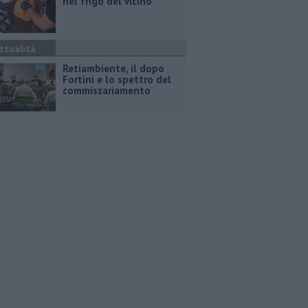
nel frigo del vicino
ttualità
Retiambiente, il dopo
Fortini e lo spettro del
commissariamento