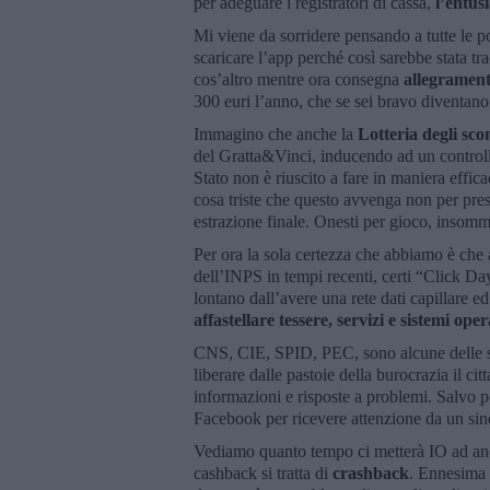
per adeguare i registratori di cassa,
l’entusi
Mi viene da sorridere pensando a tutte le 
scaricare l’app perché così sarebbe stata trac
cos’altro mentre ora consegna
allegramen
300 euri l’anno, che se sei bravo diventano
Immagino che anche la
Lotteria degli sco
del Gratta&Vinci, inducendo ad un controllo
Stato non è riuscito a fare in maniera effic
cosa triste che questo avvenga non per pres
estrazione finale. Onesti per gioco, insomm
Per ora la sola certezza che abbiamo è che
dell’INPS in tempi recenti, certi “Click Day”
lontano dall’avere una rete dati capillare e
affastellare tessere, servizi e sistemi oper
CNS, CIE, SPID, PEC, sono alcune delle si
liberare dalle pastoie della burocrazia il ci
informazioni e risposte a problemi. Salvo po
Facebook per ricevere attenzione da un sin
Vediamo quanto tempo ci metterà IO ad and
cashback si tratta di
crashback
. Ennesima 