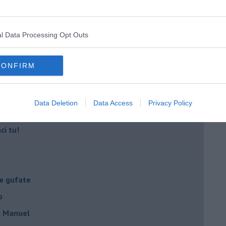
a Giovanna d'Arco
l Data Processing Opt Outs
ano semplificazione
CONFIRM
 delle mascherine
resti domiciliari
Data Deletion
Data Access
Privacy Policy
- la spesa
ci tu!
le gufate
o
di Manuel