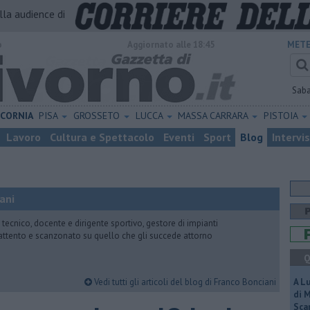
alla audience di
o
Aggiornato alle 18:45
METE
Sab
ICORNIA
PISA
GROSSETO
LUCCA
MASSA CARRARA
PISTOIA
Lavoro
Cultura e Spettacolo
Eventi
Sport
Blog
Intervi
ani
 tecnico, docente e dirigente sportivo, gestore di impianti
attento e scanzonato su quello che gli succede attorno
Q
Vedi tutti gli articoli del blog di Franco Bonciani
A L
di 
Scar