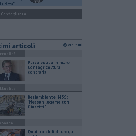
la città"
Condoglianze
imi articoli
Vedi tutti
ttualità
Parco eolico in mare,
Confagricoltura
contraria
ttualità
Retiambiente, M5S:
"Nessun legame con
Giacetti"
ronaca
Quattro chili di droga