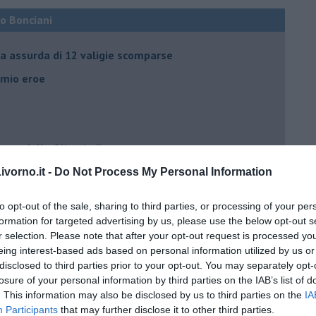
co Bonciani
ia assurda di 12 valigie scomparse
l mio eroe
mato dalle Olimpiadi
vorno.it -
Do Not Process My Personal Information
ma che ne sanno Draghi e Speranza?
to opt-out of the sale, sharing to third parties, or processing of your per
i potrà fidare?
formation for targeted advertising by us, please use the below opt-out s
r selection. Please note that after your opt-out request is processed y
eing interest-based ads based on personal information utilized by us or
 IO ho la soluzione
disclosed to third parties prior to your opt-out. You may separately opt-
losure of your personal information by third parties on the IAB’s list of
. This information may also be disclosed by us to third parties on the
IA
Participants
that may further disclose it to other third parties.