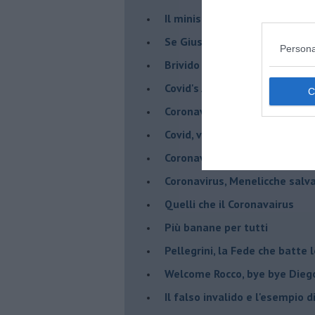
Il ministro mi ama
Se Giuseppe Conte si veste d
Persona
Brivido di terrore... la chiam
Covid's Anatomy
Coronavirus, scacco al racket
Covid, vade a un metro - Gli ar
Coronavirus, vade a un metro 
Coronavirus, Menelicche salva
Quelli che il Coronavairus
Più banane per tutti
Pellegrini, la Fede che batte 
Welcome Rocco, bye bye Dieg
Il falso invalido e l'esempio 