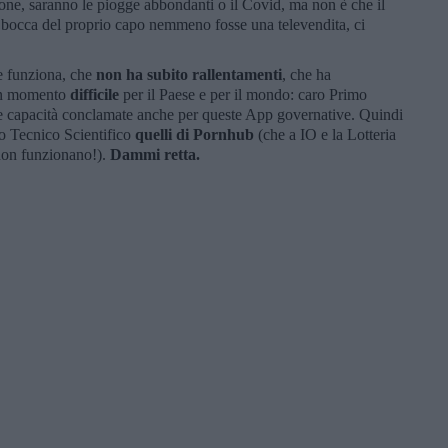
ione, saranno le piogge abbondanti o il Covid, ma non è che il
 bocca del proprio capo nemmeno fosse una televendita, ci
he funziona, che
non ha subito rallentamenti
, che ha
un momento
difficile
per il Paese e per il mondo: caro Primo
a e capacità conclamate anche per queste App governative. Quindi
ato Tecnico Scientifico
quelli di Pornhub
(che a IO e la Lotteria
non funzionano!).
Dammi retta.