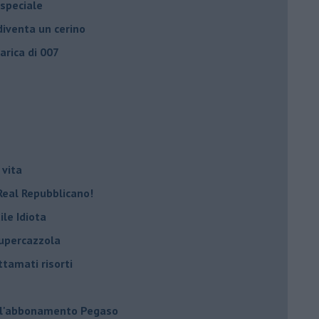
 speciale
iventa un cerino
carica di 007
 vita
Real Repubblicano!
ile Idiota
supercazzola
ttamati risorti
 l'abbonamento Pegaso