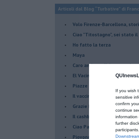
Articoli dal Blog “Turbative” di Fran
Volo Firenze-Barcellona, stor
Ciao "Titostagno", sei stato i
Ho fatto la terza
Maya
Caro amico politico entusias
El Vacinado
QUInewsLi
Piazze piene, piscine vuote 
If you wish 
​Il vaccino contro il Covid, ci s
sensitive in
confirm you
Grazie Pablito
continue se
Il cashback ha fatto crash ma
information 
further disc
Ciao Patrizio
participants
Piovono DPCM
Downstream 