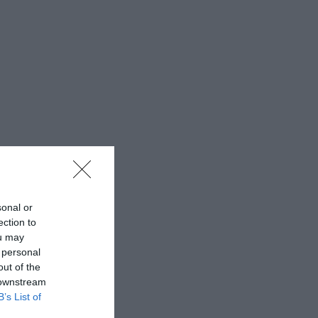
sonal or
ection to
ou may
 personal
out of the
 downstream
B’s List of