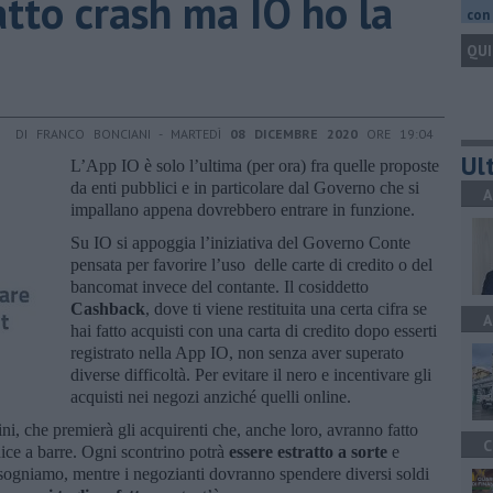
atto crash ma IO ho la
con 
QUI
DI FRANCO BONCIANI - MARTEDÌ
08 DICEMBRE 2020
ORE 19:04
Ult
L’App IO è solo l’ultima (per ora) fra quelle proposte
da enti pubblici e in particolare dal Governo che si
A
impallano appena dovrebbero entrare in funzione.
Su IO si appoggia l’iniziativa del Governo Conte
pensata per favorire l’uso delle carte di credito o del
bancomat invece del contante. Il cosiddetto
Cashback
, dove ti viene restituita una certa cifra se
A
hai fatto acquisti con una carta di credito dopo esserti
registrato nella App IO, non senza aver superato
diverse difficoltà. Per evitare il nero e incentivare gli
acquisti nei negozi anziché quelli online.
rini, che premierà gli acquirenti che, anche loro, avranno fatto
C
ice a barre. Ogni scontrino potrà
essere estratto a sorte
e
to sogniamo, mentre i negozianti dovranno spendere diversi soldi