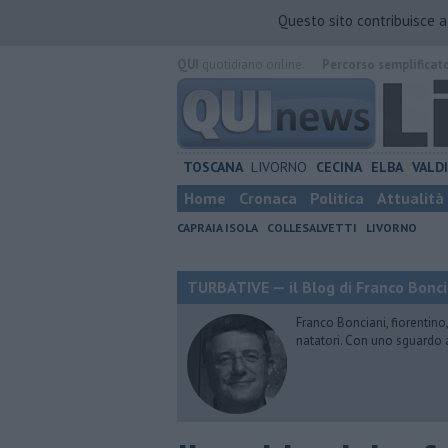
Questo sito contribuisce 
QUI
quotidiano online.
Percorso semplificat
TOSCANA
LIVORNO
CECINA
ELBA
VALD
Home
Cronaca
Politica
Attualità
CAPRAIA ISOLA
COLLESALVETTI
LIVORNO
TURBATIVE — il Blog di Franco Bonci
Franco Bonciani, fiorentino,
natatori. Con uno sguardo 