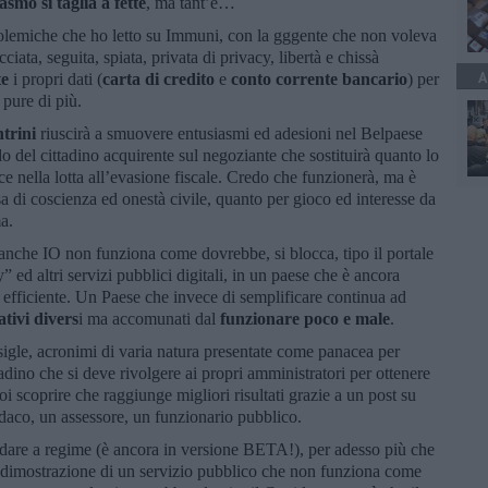
asmo si taglia a fette
, ma tant’è…
polemiche che ho letto su Immuni, con la gggente che non voleva
ciata, seguita, spiata, privata di privacy, libertà e chissà
A
te
i propri dati (
carta di credito
e
conto corrente bancario
) per
 pure di più.
ntrini
riuscirà a smuovere entusiasmi ed adesioni nel Belpaese
 del cittadino acquirente sul negoziante che sostituirà quanto lo
ace nella lotta all’evasione fiscale. Credo che funzionerà, ma è
a di coscienza ed onestà civile, quanto per gioco ed interesse da
a.
 anche IO non funziona come dovrebbe, si blocca, tipo il portale
 ed altri servizi pubblici digitali, in un paese che è ancora
d efficiente. Un Paese che invece di semplificare continua ad
ativi divers
i ma accomunati dal
funzionare poco e male
.
gle, acronimi di varia natura presentate come panacea per
ttadino che si deve rivolgere ai propri amministratori per ottenere
i scoprire che raggiunge migliori risultati grazie a un post su
daco, un assessore, un funzionario pubblico.
are a regime (è ancora in versione BETA!), per adesso più che
dimostrazione di un servizio pubblico che non funziona come