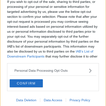
Central Park e le prestigiose residenze che ci si affacciano,
If you wish to opt-out of the sale, sharing to third parties, or
ricchezza e tragedie, come nel luogo dove fu ucciso
John
processing of your personal or sensitive information for
Lennon
, davanti al Dakota Building l’8 dicembre 1980.
targeted advertising by us, please use the below opt-out
section to confirm your selection. Please note that after your
opt-out request is processed you may continue seeing
interest-based ads based on personal information utilized by
us or personal information disclosed to third parties prior to
your opt-out. You may separately opt-out of the further
disclosure of your personal information by third parties on the
IAB’s list of downstream participants. This information may
also be disclosed by us to third parties on the
IAB’s List of
Downstream Participants
that may further disclose it to other
third parties.
Personal Data Processing Opt Outs
CONFIRM
Su a nord, finito Central Park, invece trovi Harlem, che sembra un
Data Deletion
Data Access
Privacy Policy
altro emisfero ed invece è giusto ad un paio di fermate della metro