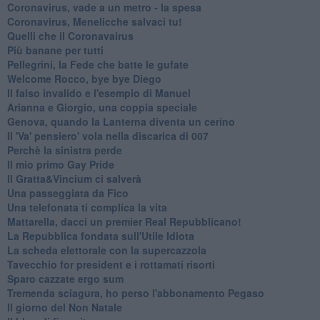
Coronavirus, vade a un metro - la spesa
Coronavirus, Menelicche salvaci tu!
Quelli che il Coronavairus
Più banane per tutti
Pellegrini, la Fede che batte le gufate
Welcome Rocco, bye bye Diego
Il falso invalido e l'esempio di Manuel
Arianna e Giorgio, una coppia speciale
Genova, quando la Lanterna diventa un cerino
Il 'Va' pensiero' vola nella discarica di 007
Perchè la sinistra perde
Il mio primo Gay Pride
Il Gratta&Vincium ci salverà
Una passeggiata da Fico
Una telefonata ti complica la vita
Mattarella, dacci un premier Real Repubblicano!
La Repubblica fondata sull'Utile Idiota
La scheda elettorale con la supercazzola
Tavecchio for president e i rottamati risorti
Sparo cazzate ergo sum
Tremenda sciagura, ho perso l'abbonamento Pegaso
Il giorno del Non Natale