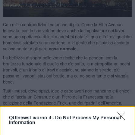
Con mille contraddizioni ed anche di più. Come la Fifth Avenue
innevata, con le sue vetrine dove anche le impalcature dei lavori
sono uno spettacolo di luci e addobbi natalizi: qua e là trovi qualche
homeless sdraiato su un cartone, e la gente che gli passa accanto
velocemente, e gli pare
cosa normale
.
La bellezza di sopra nelle zone ricche che fa pendant con la
bruttezza funzionale di quello che c’è sotto, la metropolitana: pochi
fronzoli, è un trionfo di travi d’acciaio, su stanno le strade, giù
passano i vagoni, stazioni brutte, ma ce ne sono tante e si viaggia
bene.
Tutti i musei, dove spazi, idee e capolavori non mancano e ti chiedi
che ci faccia un Cimabue o un Piero della Francesca nella
collezione della Fondazione Frick, uno dei “padri” dell’America,
artefice di una meravigliosa pinacoteca e di pessimi ricordi. Quelli di
uno che partendo dal nulla ha fatto soldi facendo morire operai,
QUInewsLivorno.it -
Do Not Process My Personal
minatori,
a centinaia
, come chissà quanti altri pionieri che
Information
ricordiamo adesso per le meraviglie che ci hanno lasciato.