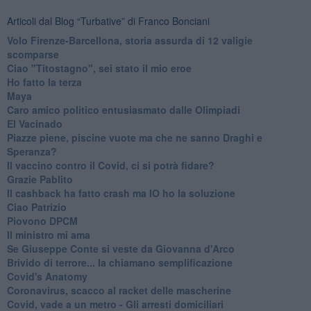
Articoli dal Blog “Turbative” di Franco Bonciani
Volo Firenze-Barcellona, storia assurda di 12 valigie
scomparse
Ciao "Titostagno", sei stato il mio eroe
Ho fatto la terza
Maya
Caro amico politico entusiasmato dalle Olimpiadi
El Vacinado
Piazze piene, piscine vuote ma che ne sanno Draghi e
Speranza?
​Il vaccino contro il Covid, ci si potrà fidare?
Grazie Pablito
Il cashback ha fatto crash ma IO ho la soluzione
Ciao Patrizio
Piovono DPCM
Il ministro mi ama
Se Giuseppe Conte si veste da Giovanna d'Arco
Brivido di terrore... la chiamano semplificazione
Covid's Anatomy
Coronavirus, scacco al racket delle mascherine
Covid, vade a un metro - Gli arresti domiciliari