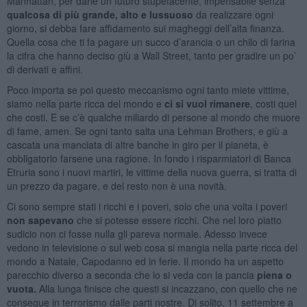
Manhattan, per darle un futuro stupefacente, impensabile senza
qualcosa di più grande, alto e lussuoso
da realizzare ogni
giorno, si debba fare affidamento sui magheggi dell’alta finanza.
Quella cosa che ti fa pagare un succo d’arancia o un chilo di farina
la cifra che hanno deciso giù a Wall Street, tanto per gradire un po’
di derivati e affini.
Poco importa se poi questo meccanismo ogni tanto miete vittime,
siamo nella parte ricca del mondo e
ci si vuol rimanere
, costi quel
che costi. E se c’è qualche miliardo di persone al mondo che muore
di fame, amen. Se ogni tanto salta una Lehman Brothers, e giù a
cascata una manciata di altre banche in giro per il pianeta, è
obbligatorio farsene una ragione. In fondo i risparmiatori di Banca
Etruria sono i nuovi martiri, le vittime della nuova guerra, si tratta di
un prezzo da pagare, e del resto non è una novità.
Ci sono sempre stati i ricchi e i poveri, solo che una volta i poveri
non sapevano
che si potesse essere ricchi. Che nel loro piatto
sudicio non ci fosse nulla gli pareva normale. Adesso invece
vedono in televisione o sul web cosa si mangia nella parte ricca del
mondo a Natale, Capodanno ed in ferie. Il mondo ha un aspetto
parecchio diverso a seconda che lo si veda con la pancia
piena o
vuota.
Alla lunga finisce che questi si incazzano, con quello che ne
consegue in terrorismo dalle parti nostre. Di solito, 11 settembre a