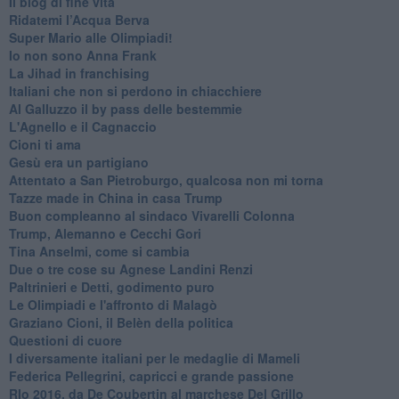
Il blog di fine vita
​Ridatemi l’Acqua Berva
Super Mario alle Olimpiadi!
Io non sono Anna Frank
​La Jihad in franchising
Italiani che non si perdono in chiacchiere
Al Galluzzo il by pass delle bestemmie
L'Agnello e il Cagnaccio
Cioni ti ama
​Gesù era un partigiano
Attentato a San Pietroburgo, qualcosa non mi torna
Tazze made in China in casa Trump
Buon compleanno al sindaco Vivarelli Colonna
Trump, Alemanno e Cecchi Gori
Tina Anselmi, come si cambia
Due o tre cose su Agnese Landini Renzi
Paltrinieri e Detti, godimento puro
Le Olimpiadi e l'affronto di Malagò
Graziano Cioni, il Belèn della politica
Questioni di cuore
I diversamente italiani per le medaglie di Mameli
Federica Pellegrini, capricci e grande passione
RIo 2016, da De Coubertin al marchese Del Grillo