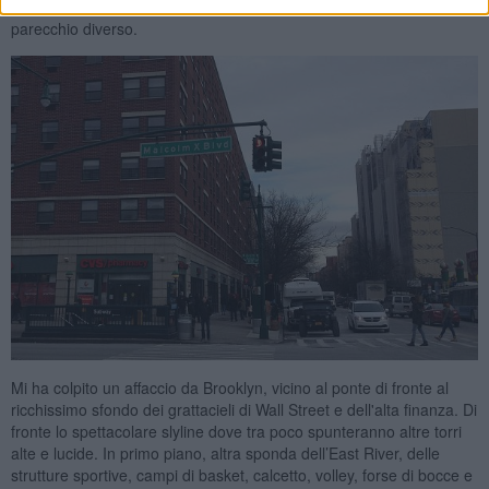
dal lusso più sfacciato. Altro panorama,
altri sguardi
, un mondo
parecchio diverso.
Mi ha colpito un affaccio da Brooklyn, vicino al ponte di fronte al
ricchissimo sfondo dei grattacieli di Wall Street e dell'alta finanza. Di
fronte lo spettacolare slyline dove tra poco spunteranno altre torri
alte e lucide. In primo piano, altra sponda dell’East River, delle
strutture sportive, campi di basket, calcetto, volley, forse di bocce e