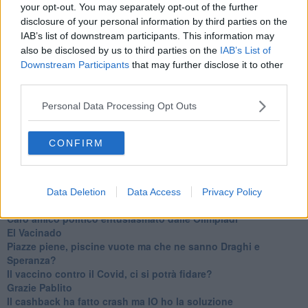
your opt-out. You may separately opt-out of the further
disclosure of your personal information by third parties on the
Se vuoi leggere le notizie principali della Toscana iscriviti alla
IAB’s list of downstream participants. This information may
Newsletter QUInews - ToscanaMedia.
Arriva gratis tutti i giorni
also be disclosed by us to third parties on the
IAB’s List of
alle 20:00 direttamente nella tua casella di posta.
Downstream Participants
that may further disclose it to other
third parties.
Basta cliccare
QUI
Ti potrebbe interessare anche:
Personal Data Processing Opt Outs
Articoli dal Blog “Turbative” di Franco Bonciani
CONFIRM
Volo Firenze-Barcellona, storia assurda di 12 valigie
scomparse
Ciao "Titostagno", sei stato il mio eroe
Ho fatto la terza
Data Deletion
Data Access
Privacy Policy
Maya
Caro amico politico entusiasmato dalle Olimpiadi
El Vacinado
Piazze piene, piscine vuote ma che ne sanno Draghi e
Speranza?
​Il vaccino contro il Covid, ci si potrà fidare?
Grazie Pablito
Il cashback ha fatto crash ma IO ho la soluzione