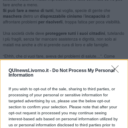
fare anche a meno.
Si può fare a meno di tutti
, hai voglia, specie di gente che
maschera
dietro un
disprezzabile cinismo
l’
incapacità
di
affrontare problemi
per risolverli
, troppa fatica per poca visibilità.
Una società civile deve
proteggere tutti i suoi cittadini
, tutelando
i più fragili, senza far mancare assistenza e dignità, non solo ai
malati ma anche a chi si prende cura di loro e alle famiglie.
“Ehhh, che ci vuoi fare, aveva dei problemi di salute…”. Come
Patrizio, appunto. Che avrebbe voluto, e potuto, eessere ancora a
lungo nonno, marito, padre e insegnante di equitazione, amato da
QUInewsLivorno.it -
Do Not Process My Personal
tanti.
Information
E in
parecchi
avrebbero ancora
goduto
della sua
produttività
,
nelle battute, nel dare una mano, nel metterci la faccia.
If you wish to opt-out of the sale, sharing to third parties, or
processing of your personal or sensitive information for
Ciao Patrizio.
targeted advertising by us, please use the below opt-out
Franco Bonciani
section to confirm your selection. Please note that after your
opt-out request is processed you may continue seeing
interest-based ads based on personal information utilized by
us or personal information disclosed to third parties prior to