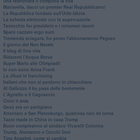
Una telefonata ti complica la vita
Mattarella, dacci un premier Real Repubblicano!
La Repubblica fondata sull'Utile Idiota
La scheda elettorale con la supercazzola
Tavecchio for president e i rottamati risorti
Sparo cazzate ergo sum
Tremenda sciagura, ho perso l'abbonamento Pegaso
Il giorno del Non Natale
Il blog di fine vita
​Ridatemi l’Acqua Berva
Super Mario alle Olimpiadi!
Io non sono Anna Frank
​La Jihad in franchising
Italiani che non si perdono in chiacchiere
Al Galluzzo il by pass delle bestemmie
L'Agnello e il Cagnaccio
Cioni ti ama
​Gesù era un partigiano
Attentato a San Pietroburgo, qualcosa non mi torna
Tazze made in China in casa Trump
Buon compleanno al sindaco Vivarelli Colonna
Trump, Alemanno e Cecchi Gori
Tina Anselmi, come si cambia