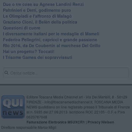
Due o tre cose su Agnese Landini Renzi
Paltrinieri e Detti, godimento puro
Le Olimpiadi e l'affronto di Malagò
Graziano Cioni, il Belèn della politica
Questioni di cuore
I diversamente italiani per le medaglie di Mameli
Federica Pellegrini, capricci e grande passione
RIo 2016, da De Coubertin al marchese Del Grillo
​Hai un progetto? Toccati!
​I Trisome Games dei sopravvissuti
Editore Toscana Media Channel srl - Via Dei Martelli, 8 - 50129
FIRENZE - info@toscanamediachannel.it. TOSCANA MEDIA
NEWS quotidiano on line registrato presso il Tribunale di Firenze
al n. 5935 del 27.09.2013. Iscrizione ROC 22105 - C.F. e P.Iva
0620787048
Fatturazione Elettronica M5UXCR1 |
Privacy Nielsen
Direttore responsabile Marco Migli