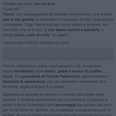
“Il babbo sta male,
non ce la fa
”
“Cosa ha?”
“
Covi
d. L’ho accompagnato all’ospedale lunedì scorso, ci è entrato
con
le sue gambe
. In pochi giorni è successo di tutto, la situazione
è precipitata. Oggi l’hanno intubato, come estremo tentativo, ma
non credo che ce la farà. E
non siamo riusciti a salutarlo
, a
stargli
vicino
,
nulla di nulla
. Un casino”.
Il giorno dopo Patrizio Catellacci è morto.
Patrizio, settant’anni, aveva i suoi acciacchi, ma “funzionava”
ancora
benissimo
come
marito, padre e nonno di quattro
nipoti.
Era
presidente di Firenze Pallanuoto,
apprezzatissimo
istruttore di equitazione
, non gli mancavano entusiasmo, brio
fiorentino, voglia di aiutare il prossimo.
Stamattina al funerale mi venivano in mente tutte queste cose,
assieme a ricordi di quarant’anni che ci si conosce. E pensavo a
come mi fanno imbestialire certi
personaggi
che parlano dei morti
per Covid come se, alla fine, se ne andasse una parte pesa per la
società. Anziani e malati improduttivi che tutto sommato se ne può