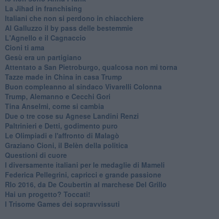
​La Jihad in franchising
Italiani che non si perdono in chiacchiere
Al Galluzzo il by pass delle bestemmie
L'Agnello e il Cagnaccio
Cioni ti ama
​Gesù era un partigiano
Attentato a San Pietroburgo, qualcosa non mi torna
Tazze made in China in casa Trump
Buon compleanno al sindaco Vivarelli Colonna
Trump, Alemanno e Cecchi Gori
Tina Anselmi, come si cambia
Due o tre cose su Agnese Landini Renzi
Paltrinieri e Detti, godimento puro
Le Olimpiadi e l'affronto di Malagò
Graziano Cioni, il Belèn della politica
Questioni di cuore
I diversamente italiani per le medaglie di Mameli
Federica Pellegrini, capricci e grande passione
RIo 2016, da De Coubertin al marchese Del Grillo
​Hai un progetto? Toccati!
​I Trisome Games dei sopravvissuti