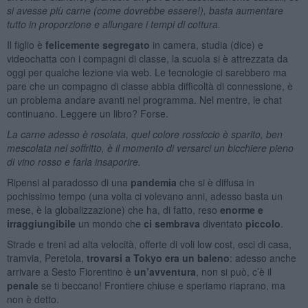
si avesse più carne (come dovrebbe essere!), basta aumentare
tutto in proporzione e allungare i tempi di cottura.
Il figlio è
felicemente segregato
in camera, studia (dice) e
videochatta con i compagni di classe, la scuola si è attrezzata da
oggi per qualche lezione via web. Le tecnologie ci sarebbero ma
pare che un compagno di classe abbia difficoltà di connessione, è
un problema andare avanti nel programma. Nel mentre, le chat
continuano. Leggere un libro? Forse.
La carne adesso è rosolata, quel colore rossiccio è sparito, ben
mescolata nel soffritto, è il momento di versarci un bicchiere pieno
di vino rosso e farla insaporire.
Ripensi al paradosso di una
pandemia
che si è diffusa in
pochissimo tempo (una volta ci volevano anni, adesso basta un
mese, è la globalizzazione) che ha, di fatto, reso
enorme e
irraggiungibile
un mondo che
ci sembrava
diventato
piccolo
.
Strade e treni ad alta velocità, offerte di voli low cost, esci di casa,
tramvia, Peretola,
trovarsi a Tokyo era un baleno
: adesso anche
arrivare a Sesto Fiorentino è
un’avventura
, non si può, c’è il
penale
se ti beccano! Frontiere chiuse e speriamo riaprano, ma
non è detto.