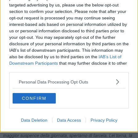
targeted advertising by us, please use the below opt-out
sale e il rumore, quel placido plop plop che ha accompagnato il
lungo sobbollire può svanire: lasagne, maccheroni, tortelli di patate,
section to confirm your selection. Please note that after your
siete pronti?
opt-out request is processed you may continue seeing
interest-based ads based on personal information utilized by
Intanto vedi alla televisione che tutti i fenomeni in giro per il mondo
us or personal information disclosed to third parties prior to
che
ci prendevano per appestati
e
ci sfottevano
iniziano ad
your opt-out. You may separately opt-out of the further
avere i loro problemi: assalti ai supermercati, scuole chiuse, attività
disclosure of your personal information by third parties on the
che si fermano, quarantene dappertutto.
IAB’s list of downstream participants. This information may
Negli Stati Uniti
code ai negozi di armi
: da quelle parti il padrone
also be disclosed by us to third parties on the
IAB’s List of
di Fido
rischia grosso
.
Downstream Participants
that may further disclose it to other
third parties.
Siamo tutti nelle stesse condizioni e
se ne esce tutti o non ne
esce nessuno
. Finché non si trova una cura anche un focolaio in
Personal Data Processing Opt Outs
Arkansas o nella Kamchatka
può far ripartire la rumba
.
Spento il ragù bisogna verificare che in giro per casa non ci siano
odori molesti che accolgono la mia sposa al rientro da una
CONFIRM
giornataccia in redazione. Apriamo le finestre per garantire la
ventilazione trasversale, indossando doposci, sciarpa e
passamontagna, fa freschino. Usciamo anche compulsivamente
Data Deletion
Data Access
Privacy Policy
per le scale, aspettiamo una decina di secondi prima di rientrare
per capire che effetto fa rimettere il naso in casa. E' il momento di
maggior suspence della giornata, speriamo di farcela. Lei torna, la