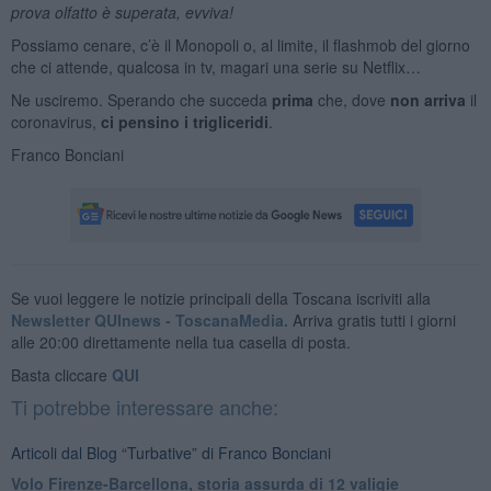
prova olfatto è superata, evviva!
Possiamo cenare, c’è il Monopoli o, al limite, il flashmob del giorno
che ci attende, qualcosa in tv, magari una serie su Netflix…
Ne usciremo. Sperando che succeda
prima
che, dove
non arriva
il
coronavirus,
ci pensino i trigliceridi
.
Franco Bonciani
Se vuoi leggere le notizie principali della Toscana iscriviti alla
Newsletter QUInews - ToscanaMedia.
Arriva gratis tutti i giorni
alle 20:00 direttamente nella tua casella di posta.
Basta cliccare
QUI
Ti potrebbe interessare anche:
Articoli dal Blog “Turbative” di Franco Bonciani
Volo Firenze-Barcellona, storia assurda di 12 valigie