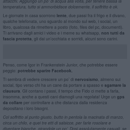
attacchi. Aggiungo un po’ di acqua alla volta, per tenere bassa la
temperatura, tutto si ammorbidisce dolcemente, il soffritto è ok.
Le giornate in casa scorrono
lente
, due passi fra il frigo e il divano,
qualche telefonata, uno sguardo al mondo sul web, i social, un
libro, qualcosa da rimettere a posto (foto, files del pc, documenti).
Ti arrivano dagli amici i video e i meme su whatsapp,
non tutti da
fascia protetta
, gli dai un’occhiata e sorridi, alcuni sono carini.
Penso, come
Igor
in Frankenstein Junior, che potrebbe essere
peggio:
potrebbe sparire Facebook.
Ti sembra di vedere crescere un po’ di
nervosismo
, almeno sui
social, tipo verso chi ha un cane da portare a spasso e
sgamare la
clausura
. Gli contano i passi, il tempo che Fido ci mette a farla,
insomma, anche a questi cani diamogli una regolata! Urge un
gps
da collare
per controllare a che distanza dalla residenza
depositano i loro bisogni.
Col soffritto al punto giusto, butto in pentola la macinata di manzo,
circa un chilo, e quei tre etti di salsicce, per farle rosolare e
diventare bianche, girandole un po’. Dosi assolutamente casuali, se