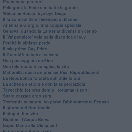
Più banane per tutti
Pellegrini, la Fede che batte le gufate
Welcome Rocco, bye bye Diego
Il falso invalido e l'esempio di Manuel
Arianna e Giorgio, una coppia speciale
Genova, quando la Lanterna diventa un cerino
Il 'Va' pensiero' vola nella discarica di 007
Perchè la sinistra perde
Il mio primo Gay Pride
Il Gratta&Vincium ci salverà
Una passeggiata da Fico
Una telefonata ti complica la vita
Mattarella, dacci un premier Real Repubblicano!
La Repubblica fondata sull'Utile Idiota
La scheda elettorale con la supercazzola
Tavecchio for president e i rottamati risorti
Sparo cazzate ergo sum
Tremenda sciagura, ho perso l'abbonamento Pegaso
Il giorno del Non Natale
Il blog di fine vita
​Ridatemi l’Acqua Berva
Super Mario alle Olimpiadi!
Io non sono Anna Frank