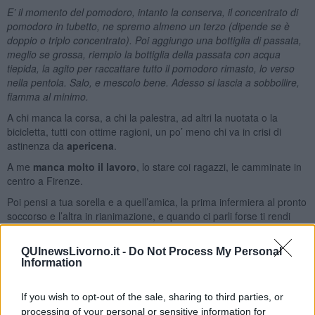
E’
il momento del pomodoro, intanto la conserva, il concentrato di
pomodoro in tubetto, ne spremo almeno un terzo (dipende se è
doppio o triplo concentrato). Poi aggiungo una bottiglia di passata,
meglio se grossa, riempio la bottiglia della passata con acqua
tiepida, la agito per raccattare tutto il pomodoro rimasto, lo verso
nella pentola. Salo, e mescolo bene. Adesso si lascia a sobbollire,
fiamma al minimo.
A chi manca la corsa, a chi la palestra, ad altri la nuotata o la
bicicletta, tutti con ottime ragioni, un po’ meno chi va
in crisi di
astinenza da
apericena
.
A me
manca molto il lavoro
, lo stare coi ragazzi, le camminate in
centro a Firenze.
Poi pensi a tua sorella e a quell’amica, la prima infermiera al pronto
soccorso e l’altra in rianimazione, e quando ci parli forse ti rendi
conto che se a te va male
c’è a chi va peggio
, e se la sola cosa
che puoi fare per
dare il tuo contributo
è stare a casa,
fallo
.
QUInewsLivorno.it -
Do Not Process My Personal
Information
Se proprio vuoi uscire fa che sia per
aiutare il prossimo
,
consegnare delle medicine a chi non può muoversi, una spesa a
una signora che potrebbe essere tua madre.
If you wish to opt-out of the sale, sharing to third parties, or
processing of your personal or sensitive information for
Il ragù è alla quarta ora di cottura, un assaggio, una aggiustatina di