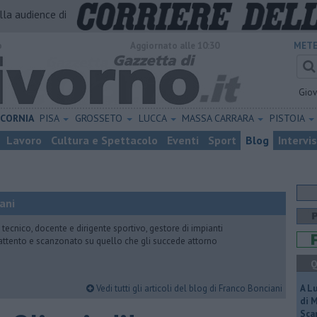
alla audience di
o
Aggiornato alle 10:30
METE
Gio
ICORNIA
PISA
GROSSETO
LUCCA
MASSA CARRARA
PISTOIA
Lavoro
Cultura e Spettacolo
Eventi
Sport
Blog
Intervi
ani
 tecnico, docente e dirigente sportivo, gestore di impianti
attento e scanzonato su quello che gli succede attorno
Q
Vedi tutti gli articoli del blog di Franco Bonciani
A L
di 
Scar