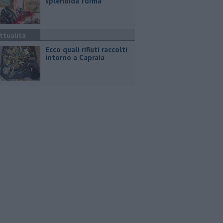
splendida forma
ttualità
Ecco quali rifiuti raccolti
intorno a Capraia