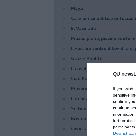
Maya
Caro amico politico entusias
El Vacinado
Piazze piene, piscine vuote 
​Il vaccino contro il Covid, ci s
Grazie Pablito
Il cashback ha fatto crash ma
QUInewsLi
Ciao Patrizio
Piovono DPCM
If you wish 
sensitive in
Il ministro mi ama
confirm you
Se Giuseppe Conte si veste d
continue se
information 
Brivido di terrore... la chiam
further disc
participants
Covid's Anatomy
Downstream 