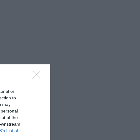
sonal or
ection to
ou may
 personal
out of the
 downstream
B’s List of