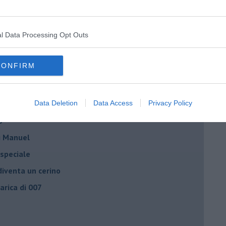
 delle mascherine
resti domiciliari
l Data Processing Opt Outs
- la spesa
ci tu!
CONFIRM
le gufate
Data Deletion
Data Access
Privacy Policy
o
di Manuel
 speciale
iventa un cerino
carica di 007