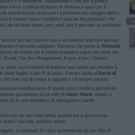
traffico e le intemperie. Abbatteremo i costi per la pratica
anno lavoro a milioni di negozi di elettronica sparsi per il
le manifestazioni senza porci il problema del villaggio atleti o
à il contatto fisico, e crollerà il mercato dei profilattici, che
A
adi, ma del resto questo, per i nerd, non è mai stato un problema:
i lavorare per fare crescere sani e socialmente abili tanti giovani
abilmente ci dovremo adeguare. Speriamo che presto la
Nintendo
ualcosa di virtuale per il mondo acquatico: sogno una finale dei
y, Biondi, Van Den Hoogenband, Popov, Cielo e Dressel.
tico, amen: nuovi modelli di bellezza sono pronti per prendere il
e spalle larghe, il lato B da paura. Fanculo anche al
David di
o, del resto, era da tempo in agguato e c'è sempre piaciuto.
olesterolo beneficieranno di questa nuova frontiera dell'attività
a trarranno giovamento da un salto di
Super Mario
, magari si
ordo fra le case produttrici di videogames e quelle
celta non sia stata fatta prima, quando noi si giocava con
a strada è tracciata, andiamo avanti.
seggino, la nazionale di calcio sponsorizzata da una ditta di