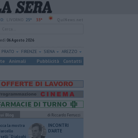
25°
35°
O:
LIVORNO
QuiNews.net
vedì
06 Agosto 2026
PRATO
FIRENZE
SIENA
AREZZO
ste
Animali
Pubblicità
Contatti
ui Blog
di Riccardo Ferrucci
INCONTRI
ucca la mostra
D'ARTE
Marcello
selli “Dialoghi