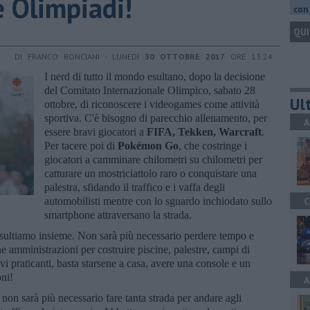
e Olimpiadi!
con 
QUI
DI FRANCO BONCIANI - LUNEDÌ
30 OTTOBRE 2017
ORE 13:24
I nerd di tutto il mondo esultano, dopo la decisione
del Comitato Internazionale Olimpico, sabato 28
Ult
ottobre, di riconoscere i videogames come attività
sportiva. C'è bisogno di parecchio allenamento, per
A
essere bravi giocatori a
FIFA, Tekken, Warcraft
.
Per tacere poi di
Pokémon Go
, che costringe i
giocatori a camminare chilometri su chilometri per
catturare un mostriciattolo raro o conquistare una
palestra, sfidando il traffico e i vaffa degli
automobilisti mentre con lo sguardo inchiodato sullo
C
smartphone attraversano la strada.
esultiamo insieme. Non sarà più necessario perdere tempo e
e amministrazioni per costruire piscine, palestre, campi di
vi praticanti, basta starsene a casa, avere una console e un
oni!
A
non sarà più necessario fare tanta strada per andare agli