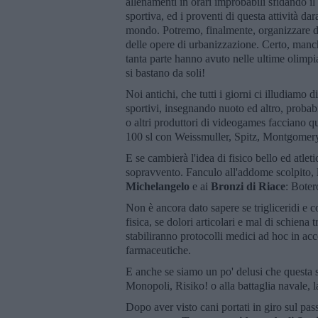
allenamenti in orari improbabili sfidando il 
sportiva, ed i proventi di questa attività dar
mondo. Potremo, finalmente, organizzare del
delle opere di urbanizzazione. Certo, mancher
tanta parte hanno avuto nelle ultime olimpi
si bastano da soli!
Noi antichi, che tutti i giorni ci illudiamo d
sportivi, insegnando nuoto ed altro, prob
o altri produttori di videogames facciano q
100 sl con Weissmuller, Spitz, Montgomer
E se cambierà l'idea di fisico bello ed atle
sopravvento. Fanculo all'addome scolpito, l
Michelangelo
e ai
Bronzi di Riace
: Boter
Non è ancora dato sapere se trigliceridi e c
fisica, se dolori articolari e mal di schien
stabiliranno protocolli medici ad hoc in acc
farmaceutiche.
E anche se siamo un po' delusi che questa s
Monopoli, Risiko! o alla battaglia navale, l
Dopo aver visto cani portati in giro sul pas