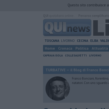
Questo sito contribuisce 
QUI
quotidiano online.
Percorso semplificat
TOSCANA
LIVORNO
CECINA
ELBA
VALD
Home
Cronaca
Politica
Attualità
CAPRAIA ISOLA
COLLESALVETTI
LIVORNO
TURBATIVE — il Blog di Franco Bonci
Franco Bonciani, fiorentino,
natatori. Con uno sguardo 