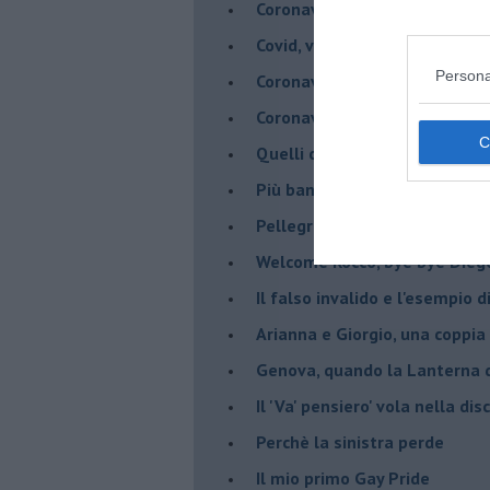
Coronavirus, scacco al racket
Covid, vade a un metro - Gli ar
Persona
Coronavirus, vade a un metro 
Coronavirus, Menelicche salva
Quelli che il Coronavairus
Più banane per tutti
Pellegrini, la Fede che batte 
Welcome Rocco, bye bye Dieg
Il falso invalido e l'esempio 
Arianna e Giorgio, una coppia
Genova, quando la Lanterna d
Il 'Va' pensiero' vola nella dis
Perchè la sinistra perde
Il mio primo Gay Pride