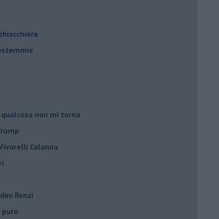
 chiacchiere
 bestemmie
 qualcosa non mi torna
 Trump
ivarelli Colonna
ri
dini Renzi
o puro