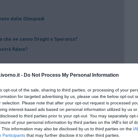
mato dalle Olimpiadi
ma che ne sanno Draghi e Speranza?
i potrà fidare?
 IO ho la soluzione
vorno.it -
Do Not Process My Personal Information
to opt-out of the sale, sharing to third parties, or processing of your per
formation for targeted advertising by us, please use the below opt-out s
r selection. Please note that after your opt-out request is processed y
a Giovanna d'Arco
eing interest-based ads based on personal information utilized by us or
disclosed to third parties prior to your opt-out. You may separately opt-
ano semplificazione
losure of your personal information by third parties on the IAB’s list of
. This information may also be disclosed by us to third parties on the
IA
Participants
that may further disclose it to other third parties.