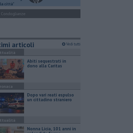
la città"
Condoglianze
imi articoli
Vedi tutti
ttualità
Abiti sequestrati in
dono alla Caritas
ronaca
Dopo vari reati espulso
un cittadino straniero
ttualità
Nonna Licia, 101 anni in