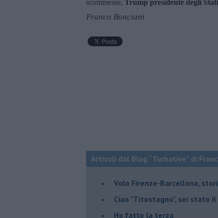
scommesse,
Trump presidente degli Stati
Franco Bonciani
Articoli dal Blog “Turbative” di Fran
Volo Firenze-Barcellona, stor
Ciao "Titostagno", sei stato i
Ho fatto la terza