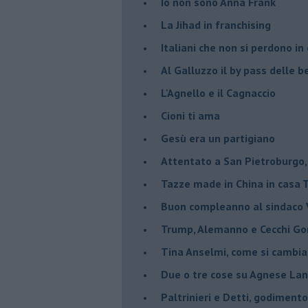
Io non sono Anna Frank
​La Jihad in franchising
Italiani che non si perdono in
Al Galluzzo il by pass delle
L'Agnello e il Cagnaccio
Cioni ti ama
​Gesù era un partigiano
Attentato a San Pietroburgo,
Tazze made in China in casa
Buon compleanno al sindaco V
Trump, Alemanno e Cecchi Go
Tina Anselmi, come si cambia
Due o tre cose su Agnese Lan
Paltrinieri e Detti, godiment