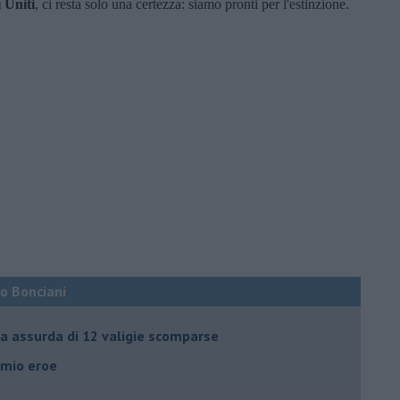
 Uniti
, ci resta solo una certezza: siamo pronti per l'estinzione.
co Bonciani
ia assurda di 12 valigie scomparse
l mio eroe