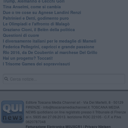
Trump, Alemanno e Cecchi Gori
Tina Anselmi, come si cambia
Due o tre cose su Agnese Landini Renzi
Paltrinieri e Detti, godimento puro
Le Olimpiadi e l'affronto di Malagò
Graziano Cioni, il Belèn della politica
Questioni di cuore
I diversamente italiani per le medaglie di Mameli
Federica Pellegrini, capricci e grande passione
RIo 2016, da De Coubertin al marchese Del Grillo
​Hai un progetto? Toccati!
​I Trisome Games dei sopravvissuti
Editore Toscana Media Channel srl - Via Dei Martelli, 8 - 50129
FIRENZE - info@toscanamediachannel.it. TOSCANA MEDIA
NEWS quotidiano on line registrato presso il Tribunale di Firenze
al n. 5935 del 27.09.2013. Iscrizione ROC 22105 - C.F. e P.Iva
0620787048
Fatturazione Elettronica M5UXCR1 |
Privacy Nielsen