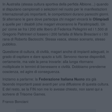
In Australia (stessa cultura sportiva della perfida Albione...) quando
si disputano campionati o selezioni nel nuoto per le manifestazioni
internazionali più importanti, le competizioni durano parecchi giorni.
Si alternano le gare dove partecipa chi magari vincerà le
Olimpiadi
a quelle per i disabili (che magari vinceranno le Paralimpiadi). Un
po' come se fra i 200 stile libero di Federica Pellegrini ed i 1.500 di
Gregorio Paltrinieri ci fossero i 200 farfalla di Maria Bresciani o i 50
rana di Roberto Baciocchi. Stessa vasca, stesso scenario, stesso
pubblico.
Questione di cultura, di civiltà, magari anche di impianti adeguati, in
grado di ospitare e dare spazio a tutti. Servono risorse disponibili,
certamente, ma vale la pena trovarle: alla lunga ritornano
moltiplicate in termini di benessere e civiltà. Dobbiamo prenderne
coscienza, ed agire di conseguenza.
Iniziamo a parlarne: la
Federazione Italiana Nuoto
sta già
facendo importanti passi avanti per una diffusione di questa cultura.
E del resto, se la FIN non me lo avesse chiesto, non sarei qui a
scrivere di Trisome Games.
Franco Bonciani