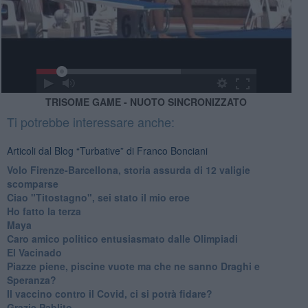
TRISOME GAME - NUOTO SINCRONIZZATO
Ti potrebbe interessare anche:
Articoli dal Blog “Turbative” di Franco Bonciani
Volo Firenze-Barcellona, storia assurda di 12 valigie
scomparse
Ciao "Titostagno", sei stato il mio eroe
Ho fatto la terza
Maya
Caro amico politico entusiasmato dalle Olimpiadi
El Vacinado
Piazze piene, piscine vuote ma che ne sanno Draghi e
Speranza?
​Il vaccino contro il Covid, ci si potrà fidare?
Grazie Pablito