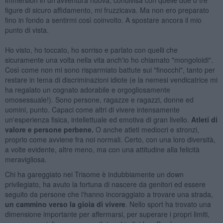
figure di sicuro affidamento, mi fruzzicava. Ma non ero preparato
fino in fondo a sentirmi così coinvolto. A spostare ancora il mio
punto di vista.
Ho visto, ho toccato, ho sorriso e parlato con quelli che
sicuramente una volta nella vita anch'io ho chiamato "mongoloidi".
Così come non mi sono risparmiato battute sui "finocchi", tanto per
restare in tema di discriminazioni idiote (e la nemesi vendicatrice mi
ha regalato un cognato adorabile e orgogliosamente
omosessuale!). Sono persone, ragazze e ragazzi, donne ed
uomini, punto. Capaci come altri di vivere intensamente
un'esperienza fisica, intellettuale ed emotiva di gran livello.
Atleti di
valore e persone perbene.
O anche atleti mediocri e stronzi,
proprio come avviene fra noi normali. Certo, con una loro diversità,
a volte evidente, altre meno, ma con una attitudine alla felicità
meravigliosa.
Chi ha gareggiato nei Trisome è indubbiamente un down
privilegiato, ha avuto la fortuna di nascere da genitori ed essere
seguito da persone che l'hanno incoraggiato a trovare una strada,
un cammino verso la gioia di vivere
. Nello sport ha trovato una
dimensione importante per affermarsi, per superare i propri limiti,