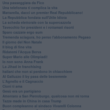
Una passeggiata da Fico
Una telefonata ti complica la vita
Mattarella, dacci un premier Real Repubblicano!
La Repubblica fondata sull'Utile Idiota
La scheda elettorale con la supercazzola
Tavecchio for president e i rottamati risorti
Sparo cazzate ergo sum
Tremenda sciagura, ho perso l'abbonamento Pegaso
Il giorno del Non Natale
Il blog di fine vita
​Ridatemi l’Acqua Berva
Super Mario alle Olimpiadi!
Io non sono Anna Frank
​La Jihad in franchising
Italiani che non si perdono in chiacchiere
Al Galluzzo il by pass delle bestemmie
L'Agnello e il Cagnaccio
Cioni ti ama
​Gesù era un partigiano
Attentato a San Pietroburgo, qualcosa non mi torna
Tazze made in China in casa Trump
Buon compleanno al sindaco Vivarelli Colonna