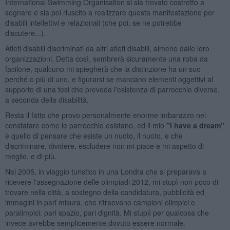
International Swimming Organisation si sia trovato costretto a
sognare e sia poi riuscito a realizzare questa manifestazione per
disabili intellettivi e relazionali (che poi, se ne potrebbe
discutere...).
Atleti disabili discriminati da altri atleti disabili, almeno dalle loro
organizzazioni. Detta così, sembrerà sicuramente una roba da
facilone, qualcuno mi spiegherà che la distinzione ha un suo
perché o più di uno, e figurarsi se mancano elementi oggettivi al
supporto di una tesi che preveda l'esistenza di parrocchie diverse,
a seconda della disabilità.
Resta il fatto che provo personalmente enorme imbarazzo nel
constatare come le parrocchie esistano, ed il mio
"I have a dream"
è quello di pensare che esiste un nuoto, il nuoto, e che
discriminare, dividere, escludere non mi piace e mi aspetto di
meglio, e di più.
Nel 2005, in viaggio turistico in una Londra che si preparava a
ricevere l'assegnazione delle olimpiadi 2012, mi stupì non poco di
trovare nella città, a sostegno della candidatura, pubblicità ed
immagini in pari misura, che ritraevano campioni olimpici e
paralimpici: pari spazio, pari dignità. Mi stupiì per qualcosa che
invece avrebbe semplicemente dovuto essere normale.