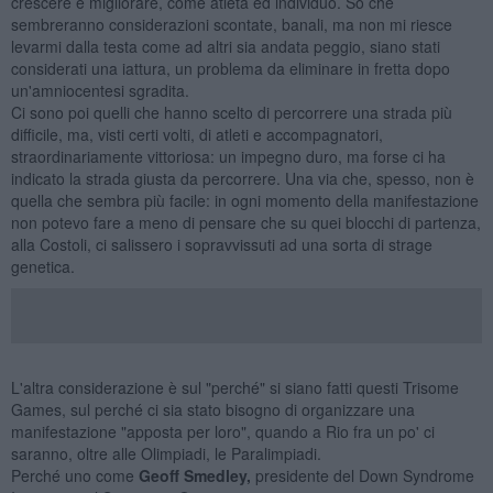
crescere e migliorare, come atleta ed individuo. So che
sembreranno considerazioni scontate, banali, ma non mi riesce
levarmi dalla testa come ad altri sia andata peggio, siano stati
considerati una iattura, un problema da eliminare in fretta dopo
un'amniocentesi sgradita.
Ci sono poi quelli che hanno scelto di percorrere una strada più
difficile, ma, visti certi volti, di atleti e accompagnatori,
straordinariamente vittoriosa: un impegno duro, ma forse ci ha
indicato la strada giusta da percorrere. Una via che, spesso, non è
quella che sembra più facile: in ogni momento della manifestazione
non potevo fare a meno di pensare che su quei blocchi di partenza,
alla Costoli, ci salissero i sopravvissuti ad una sorta di strage
genetica.
L'altra considerazione è sul "perché" si siano fatti questi Trisome
Games, sul perché ci sia stato bisogno di organizzare una
manifestazione "apposta per loro", quando a Rio fra un po' ci
saranno, oltre alle Olimpiadi, le Paralimpiadi.
Perché uno come
Geoff Smedley,
presidente del Down Syndrome