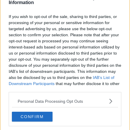
mentre per upgrade andrebbe benissimo aggiornamento ma
Information
tant'è. Ma quando leggo certi post di
onanisti da tastiera
che se la
tirano esibendo tre o quattro tecnicismi sperando in chissà quanti
If you wish to opt-out of the sale, sharing to third parties, or
like, la tenerezza lascia spazio alla compassione se non al
processing of your personal or sensitive information for
disprezzo. Tipo quando sento dire "fuck off" al posto del nostro
targeted advertising by us, please use the below opt-out
stupendo
vaffanculo.
section to confirm your selection. Please note that after your
Leggo di figure importanti, dedite ad un lavoro faticoso come gli
opt-out request is processed you may continue seeing
assistenti di persone anziane con Alzheimer o altre malattie
interest-based ads based on personal information utilized by
degenerative. A volte si tratta di professionisti, altre di familiari:
us or personal information disclosed to third parties prior to
incontrano difficoltà nel pesantissimo lavoro quotidiano, ricevono
your opt-out. You may separately opt-out of the further
poco supporto, spesso sono lasciati
da soli
. Dovremmo conoscerli
disclosure of your personal information by third parties on the
e farli conoscere, valorizzarli, sostenerli nella loro missione ma loro
IAB’s list of downstream participants. This information may
li chiamano “caregivers”. Non assistenti, badanti, “
donatori di sé
”.
also be disclosed by us to third parties on the
IAB’s List of
Caregivers.
Un esercito di invisibili
.
Downstream Participants
that may further disclose it to other
Franco Bonciani
third parties.
Personal Data Processing Opt Outs
CONFIRM
Se vuoi leggere le notizie principali della Toscana iscriviti alla