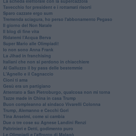
La scheda elettorale con la supercazzola
Tavecchio for president e i rottamati risorti
Sparo cazzate ergo sum
Tremenda sciagura, ho perso l'abbonamento Pegaso
Il giorno del Non Natale
Il blog di fine vita
​Ridatemi l’Acqua Berva
Super Mario alle Olimpiadi!
Io non sono Anna Frank
​La Jihad in franchising
Italiani che non si perdono in chiacchiere
Al Galluzzo il by pass delle bestemmie
L'Agnello e il Cagnaccio
Cioni ti ama
​Gesù era un partigiano
Attentato a San Pietroburgo, qualcosa non mi torna
Tazze made in China in casa Trump
Buon compleanno al sindaco Vivarelli Colonna
Trump, Alemanno e Cecchi Gori
Tina Anselmi, come si cambia
Due o tre cose su Agnese Landini Renzi
Paltrinieri e Detti, godimento puro
Le Olimpiadi e l'affronto di Malagò