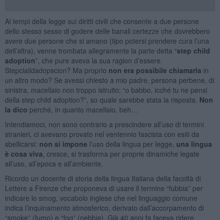
Ai tempi della legge sui diritti civili che consente a due persone
dello stesso sesso di godere delle banali certezze che dovrebbero
avere due persone che si amano (tipo potersi prendere cura l’una
dell’altra), venne trombata allegramente la parte detta “
step child
adoption
”, che pure aveva la sua ragion d’essere.
Stepciaildadopscion? Ma proprio
non era possibile
chiamarla
in
un altro modo? Se avessi chiesto a mio padre, persona perbene, di
sinistra, macellaio non troppo istruito: “o babbo, icché tu ne pensi
della step child adoption?”, so quale sarebbe stata la risposta.
Non
la dico
perché, in quanto macellaio, beh…
Intendiamoci, non sono contrario a prescindere all’uso di termini
stranieri, ci avevano provato nel ventennio fascista con esiti da
sbellicarsi:
non si impone
l’uso della lingua per legge,
una lingua
è cosa viva
, cresce, si trasforma per proprie dinamiche legate
all’uso, all’epoca e all’ambiente.
Ricordo un docente di storia della lingua Italiana della facoltà di
Lettere a Firenze che proponeva di usare il termine “fubbia” per
indicare lo smog, vocabolo inglese che nel linguaggio comune
indica l’inquinamento atmosferico, derivato dall’accorpamento di
“smoke” (fumo) e “fog” (nebbia). Già 40 anni fa faceva ridere,