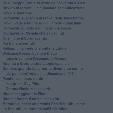
Se Giuseppe Conte si veste da Giovanna d'Arco
Brivido di terrore... la chiamano semplificazione
Covid's Anatomy
Coronavirus, scacco al racket delle mascherine
Covid, vade a un metro - Gli arresti domiciliari
Coronavirus, vade a un metro - la spesa
Coronavirus, Menelicche salvaci tu!
Quelli che il Coronavairus
Più banane per tutti
Pellegrini, la Fede che batte le gufate
Welcome Rocco, bye bye Diego
Il falso invalido e l'esempio di Manuel
Arianna e Giorgio, una coppia speciale
Genova, quando la Lanterna diventa un cerino
Il 'Va' pensiero' vola nella discarica di 007
Perchè la sinistra perde
Il mio primo Gay Pride
Il Gratta&Vincium ci salverà
Una passeggiata da Fico
Una telefonata ti complica la vita
Mattarella, dacci un premier Real Repubblicano!
La Repubblica fondata sull'Utile Idiota