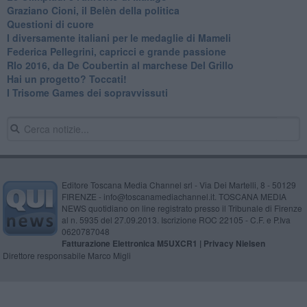
Graziano Cioni, il Belèn della politica
Questioni di cuore
I diversamente italiani per le medaglie di Mameli
Federica Pellegrini, capricci e grande passione
RIo 2016, da De Coubertin al marchese Del Grillo
​Hai un progetto? Toccati!
​I Trisome Games dei sopravvissuti
Editore Toscana Media Channel srl - Via Dei Martelli, 8 - 50129
FIRENZE - info@toscanamediachannel.it. TOSCANA MEDIA
NEWS quotidiano on line registrato presso il Tribunale di Firenze
al n. 5935 del 27.09.2013. Iscrizione ROC 22105 - C.F. e P.Iva
0620787048
Fatturazione Elettronica M5UXCR1 |
Privacy Nielsen
Direttore responsabile Marco Migli
Powered by
Aperion.it