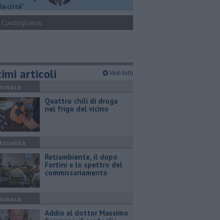
la città"
Condoglianze
imi articoli
Vedi tutti
ronaca
Quattro chili di droga
nel frigo del vicino
ttualità
Retiambiente, il dopo
Fortini e lo spettro del
commissariamento
ronaca
Addio al dottor Massimo