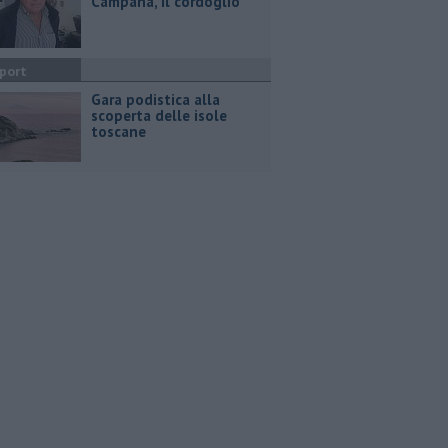
Campana, il cordoglio
port
Gara podistica alla
scoperta delle isole
toscane