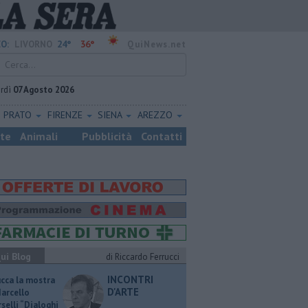
24°
36°
O:
LIVORNO
QuiNews.net
rdì
07 Agosto 2026
PRATO
FIRENZE
SIENA
AREZZO
ste
Animali
Pubblicità
Contatti
ui Blog
di Riccardo Ferrucci
INCONTRI
ucca la mostra
D'ARTE
Marcello
selli “Dialoghi