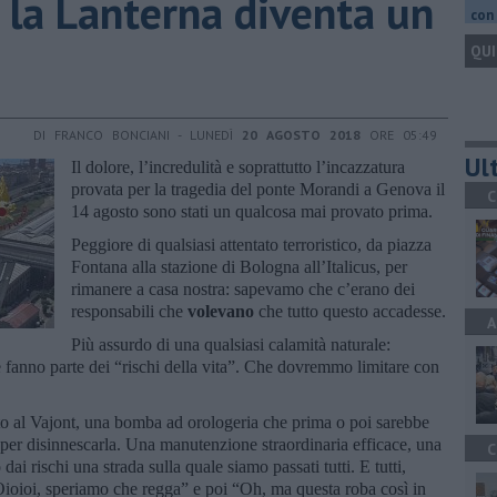
la Lanterna diventa un
con 
QUI
DI FRANCO BONCIANI - LUNEDÌ
20 AGOSTO 2018
ORE 05:49
Ult
Il dolore, l’incredulità e soprattutto l’incazzatura
provata per la tragedia del ponte Morandi a Genova il
C
14 agosto sono stati un qualcosa mai provato prima.
Peggiore di qualsiasi attentato terroristico, da piazza
Fontana alla stazione di Bologna all’Italicus, per
rimanere a casa nostra: sapevamo che c’erano dei
responsabili che
volevano
che tutto questo accadesse.
A
Più assurdo di una qualsiasi calamità naturale:
e fanno parte dei “rischi della vita”. Che dovremmo limitare con
o al Vajont, una bomba ad orologeria che prima o poi sarebbe
le per disinnescarla. Una manutenzione straordinaria efficace, una
C
dai rischi una strada sulla quale siamo passati tutti. E tutti,
Oioioi, speriamo che regga” e poi “Oh, ma questa roba così in