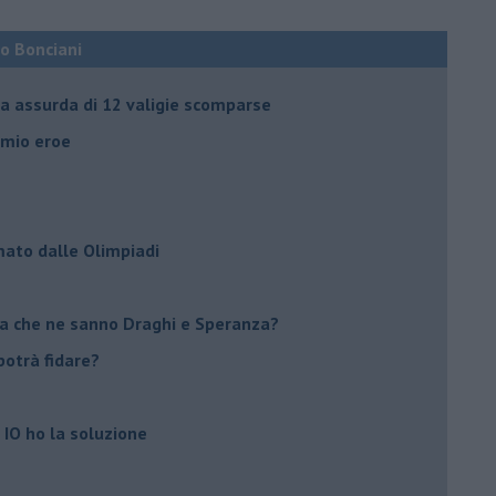
co Bonciani
ia assurda di 12 valigie scomparse
l mio eroe
mato dalle Olimpiadi
ma che ne sanno Draghi e Speranza?
i potrà fidare?
 IO ho la soluzione