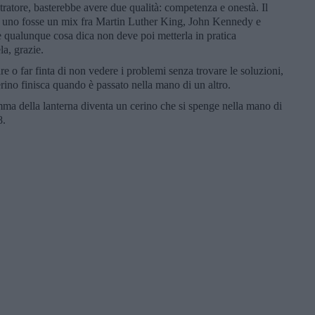
tratore, basterebbe avere due qualità: competenza e onestà. Il
e se uno fosse un mix fra Martin Luther King, John Kennedy e
he qualunque cosa dica non deve poi metterla in pratica
la, grazie.
re o far finta di non vedere i problemi senza trovare le soluzioni,
erino finisca quando è passato nella mano di un altro.
ma della lanterna diventa un cerino che si spenge nella mano di
8.