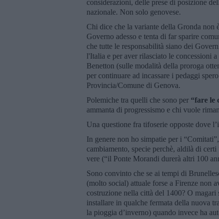
considerazioni, delle prese di posizione dell
nazionale. Non solo genovese.
Chi dice che la variante della Gronda non è s
Governo adesso e tenta di far sparire comuni
che tutte le responsabilità siano dei Governi
l'Italia e per aver rilasciato le concessioni
Benetton (sulle modalità della proroga ott
per continuare ad incassare i pedaggi spero
Provincia/Comune di Genova.
Polemiche tra quelli che sono per
“fare le 
ammanta di progressismo e chi vuole rimane
Una questione fra tifoserie opposte dove l’
In genere non ho simpatie per i “Comitati
cambiamento, specie perchè, aldilà di certi
vere (“il Ponte Morandi durerà altri 100 a
Sono convinto che se ai tempi di Brunellesch
(molto social) attuale forse a Firenze non 
costruzione nella città del 1400? O magari 
installare in qualche fermata della nuova tra
la pioggia d’inverno) quando invece ha aut