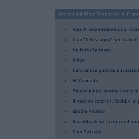
Articoli dal Blog “Turbative” di Fran
Volo Firenze-Barcellona, stor
Ciao "Titostagno", sei stato i
Ho fatto la terza
Maya
Caro amico politico entusias
El Vacinado
Piazze piene, piscine vuote 
​Il vaccino contro il Covid, ci s
Grazie Pablito
Il cashback ha fatto crash ma
Ciao Patrizio