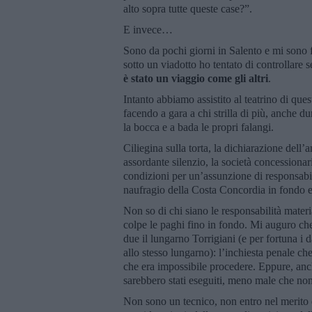
alto sopra tutte queste case?”.
E invece…
Sono da pochi giorni in Salento e mi sono f
sotto un viadotto ho tentato di controllare 
è stato un viaggio come gli altri
.
Intanto abbiamo assistito al teatrino di ques
facendo a gara a chi strilla di più, anche d
la bocca e a bada le propri falangi.
Ciliegina sulla torta, la dichiarazione dell’
assordante silenzio, la società concessiona
condizioni per un’assunzione di responsabil
naufragio della Costa Concordia in fondo 
Non so di chi siano le responsabilità mater
colpe le paghi fino in fondo. Mi auguro ch
due il lungarno Torrigiani (e per fortuna i d
allo stesso lungarno): l’inchiesta penale che
che era impossibile procedere. Eppure, anch
sarebbero stati eseguiti, meno male che non
Non sono un tecnico, non entro nel merito d