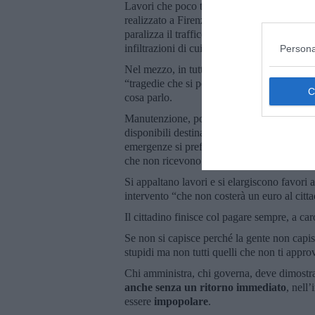
Lavori che poco tempo dopo l’inaugurazio
realizzato a Firenze sempre nell’ambito dei
paralizza il traffico cittadino nel giugno 
infiltrazioni di cui, per ora, sono sconosciu
Persona
Nel mezzo, in tutto il Belpaese, soffitti che
“tragedie che si potevano e dovevano evitare
cosa parlo.
Manutenzione, poca e spesso di scarsa quali
disponibili destinate a qualcosa che
si pos
emergenze si preferisce glissare, far finta 
che non ricevono risposta, se non “'Un c’è 
Si appaltano lavori e si elargiscono favori a
intervento “che non costerà un euro al citt
Il cittadino finisce col pagare sempre, a ca
Se non si capisce perché la gente non capis
stupidi ma non tutti quelli che non ti appro
Chi amministra, chi governa, deve dimostra
anche senza un ritorno immediato
, nell
essere
impopolare
.