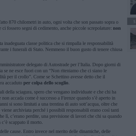
S
atto 870 chilometri in auto, ogni volta che son passato sopra o
se ci fossero segni di cedimento, anche piccole screpolature:
non
ta inadeguata classe politica che si rimpalla le responsabilità
urante i funerali di Stato. Nemmeno il buon gusto di tenere chiusa
amministratore delegato di Autostrade per l’Italia. Dopo giorni di
ria se ne esce fuori con un “Non riteniamo che ci siano le
ità per il crollo”. Come se Schettino avesse detto che il
era accaduto
per colpa dello scoglio
.
iali della sciagura, spero che vengano individuate e che chi ha
e non accada come è successo a Firenze quando s’è aperto in
anni si sono limitati a una trentina di auto sott’acqua, oltre che
 viene archiviata perché i possibili responsabili erano così tanti
e lì, c’erano perdite, una previsione di lavori che chi sa quando
 c’è scappato il morto.
elle cause. Entro invece nel merito delle dinamiche, delle