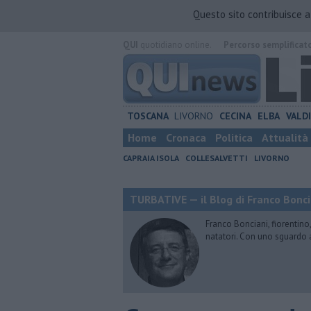
Questo sito contribuisce 
QUI
quotidiano online.
Percorso semplificat
TOSCANA
LIVORNO
CECINA
ELBA
VALD
Home
Cronaca
Politica
Attualità
CAPRAIA ISOLA
COLLESALVETTI
LIVORNO
TURBATIVE — il Blog di Franco Bonci
Franco Bonciani, fiorentino,
natatori. Con uno sguardo 