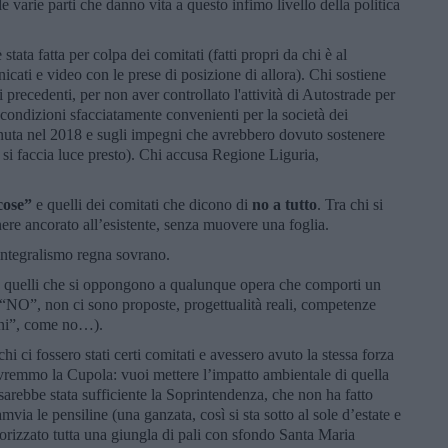
e varie parti che danno vita a questo infimo livello della politica
tata fatta per colpa dei comitati (fatti propri da chi è al
cati e video con le prese di posizione di allora). Chi sostiene
 precedenti, per non aver controllato l'attività di Autostrade per
 a condizioni sfacciatamente convenienti per la società dei
enuta nel 2018 e sugli impegni che avrebbero dovuto sostenere
 si faccia luce presto). Chi accusa Regione Liguria,
cose”
e quelli dei comitati che dicono di
no a tutto
. Tra chi si
re ancorato all’esistente, senza muovere una foglia.
integralismo regna sovrano.
”, quelli che si oppongono a qualunque opera che comporti un
 “NO”, non ci sono proposte, progettualità reali, competenze
nni”, come no…).
i ci fossero stati certi comitati e avessero avuto la stessa forza
avremmo la Cupola: vuoi mettere l’impatto ambientale di quella
sarebbe stata sufficiente la Soprintendenza, che non ha fatto
mvia le pensiline (una ganzata, così si sta sotto al sole d’estate e
orizzato tutta una giungla di pali con sfondo Santa Maria