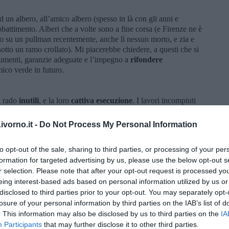
d un albero, all’amico albero (spesso in là con gli anni e
battimento. Alberi che a volte sono a fine corsa (e Firenze ne è
no su un pullman recentemente, anche lì nessun morto, e zia e
otto un ramo crollato). Mi piacerebbe chiedere, a questi che si
cumenti, garanzie adeguate e l’impegno a
rifondere
ico verde in futuro.
i rado
inutili
, e la loro
cattiva esecuzione
. I lavori incompiuti
i Roma 2009, in particolare la città dello sport a Tor Vergata, con
 Vele di Calatrava.
vorno.it -
Do Not Process My Personal Information
i molte stazioni dell’Alta Velocità, di cui fa bella mostra la buca
 Foster, morta in culla. Una culla carissima,
anche qui di milioni
to opt-out of the sale, sharing to third parties, or processing of your per
formation for targeted advertising by us, please use the below opt-out s
r selection. Please note that after your opt-out request is processed y
009, la prima dopo il terremoto de l’Aquila, in cui gli
eing interest-based ads based on personal information utilized by us or
 fanno battute sull’opportunità di guadagnare che si apre per loro
disclosed to third parties prior to your opt-out. You may separately opt-
losure of your personal information by third parties on the IAB’s list of
, che più che di pubblici lavori ci si trovi di fronte,
. This information may also be disclosed by us to third parties on the
IA
ese del pubblico
.
Participants
that may further disclose it to other third parties.