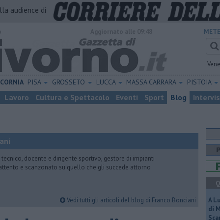
alla audience di
o
Aggiornato alle 09:48
METE
Vene
ICORNIA
PISA
GROSSETO
LUCCA
MASSA CARRARA
PISTOIA
Lavoro
Cultura e Spettacolo
Eventi
Sport
Blog
Intervi
ani
 tecnico, docente e dirigente sportivo, gestore di impianti
attento e scanzonato su quello che gli succede attorno
Q
Vedi tutti gli articoli del blog di Franco Bonciani
A L
di 
Scar