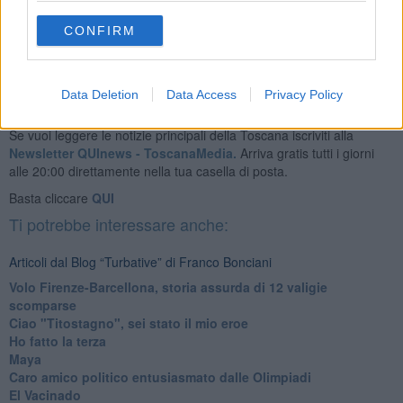
Franco Bonciani
CONFIRM
Data Deletion
Data Access
Privacy Policy
Se vuoi leggere le notizie principali della Toscana iscriviti alla
Newsletter QUInews - ToscanaMedia.
Arriva gratis tutti i giorni
alle 20:00 direttamente nella tua casella di posta.
Basta cliccare
QUI
Ti potrebbe interessare anche:
Articoli dal Blog “Turbative” di Franco Bonciani
Volo Firenze-Barcellona, storia assurda di 12 valigie
scomparse
Ciao "Titostagno", sei stato il mio eroe
Ho fatto la terza
Maya
Caro amico politico entusiasmato dalle Olimpiadi
El Vacinado