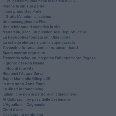
Il 'Va' pensiero' vola nella discarica di 007
Perchè la sinistra perde
Il mio primo Gay Pride
Il Gratta&Vincium ci salverà
Una passeggiata da Fico
Una telefonata ti complica la vita
Mattarella, dacci un premier Real Repubblicano!
La Repubblica fondata sull'Utile Idiota
La scheda elettorale con la supercazzola
Tavecchio for president e i rottamati risorti
Sparo cazzate ergo sum
Tremenda sciagura, ho perso l'abbonamento Pegaso
Il giorno del Non Natale
Il blog di fine vita
​Ridatemi l’Acqua Berva
Super Mario alle Olimpiadi!
Io non sono Anna Frank
​La Jihad in franchising
Italiani che non si perdono in chiacchiere
Al Galluzzo il by pass delle bestemmie
L'Agnello e il Cagnaccio
Cioni ti ama
​Gesù era un partigiano