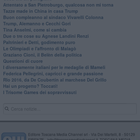
Attentato a San Pietroburgo, qualcosa non mi torna
Tazze made in China in casa Trump
Buon compleanno al sindaco Vivarelli Colonna
Trump, Alemanno e Cecchi Gori
Tina Anselmi, come si cambia
Due o tre cose su Agnese Landini Renzi
Paltrinieri e Detti, godimento puro
Le Olimpiadi e l'affronto di Malagò
Graziano Cioni, il Belèn della politica
Questioni di cuore
I diversamente italiani per le medaglie di Mameli
Federica Pellegrini, capricci e grande passione
RIo 2016, da De Coubertin al marchese Del Grillo
​Hai un progetto? Toccati!
​I Trisome Games dei sopravvissuti
Editore Toscana Media Channel srl - Via Dei Martelli, 8 - 50129
FIRENZE - info@toscanamediachannel.it. TOSCANA MEDIA