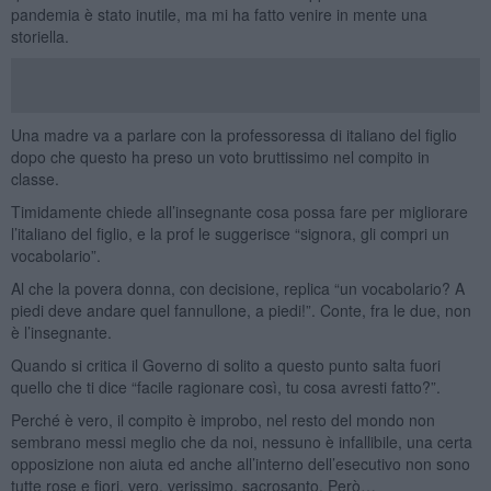
pandemia è stato inutile, ma mi ha fatto venire in mente una
storiella.
Una madre va a parlare con la professoressa di italiano del figlio
dopo che questo ha preso un voto bruttissimo nel compito in
classe.
Timidamente chiede all’insegnante cosa possa fare per migliorare
l’italiano del figlio, e la prof le suggerisce “signora, gli compri un
vocabolario”.
Al che la povera donna, con decisione, replica “un vocabolario? A
piedi deve andare quel fannullone, a piedi!”. Conte, fra le due, non
è l’insegnante.
Quando si critica il Governo di solito a questo punto salta fuori
quello che ti dice “facile ragionare così, tu cosa avresti fatto?”.
Perché è vero, il compito è improbo, nel resto del mondo non
sembrano messi meglio che da noi, nessuno è infallibile, una certa
opposizione non aiuta ed anche all’interno dell’esecutivo non sono
tutte rose e fiori, vero, verissimo, sacrosanto. Però…