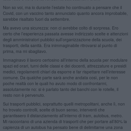
Non so voi, ma io durante l’estate ho continuato a pensare che il
Covid, con un vaccino tanto annunciato quanto ancora improbabile,
sarebbe risaltato fuori da settembre.
Ma avevo una sicurezza: non ci avrebbe colto di sorpresa. Ero
certo che l’esperienza passata avesse indirizzato scelte e attenzioni
degli amministratori pubblici sull’organizzazione della scuola, dei
trasporti, della sanità. Era inimmaginabile ritrovarsi al punto di
prima, ma mi sbagliavo.
Immaginavo il lavoro certosino all’interno della scuola per modulare
spazi ed orari, turni delle classi e dei docenti, attrezzature e presidi
medici, regolamenti chiari da esporre e far rispettare nell’interesse
comune. Da qualche parte sarà anche andata così, per le non
poche realtà con le quali ho avuto modo di confrontarmi,
assolutamente no: si è parlato tanto dei banchi con le rotelle, il
resto non è pervenuto.
Sui trasporti pubblici, soprattutto quelli metropolitani, anche lì, non
ho trovato controlli, scelte di buon senso, interventi che
garantissero il distanziamento all’interno di tram, autobus, metro.
Mi raccontano di una azienda di trasporti che per portare all’80% la
capienza di un autobus ha pensato bene di delimitarne una zona