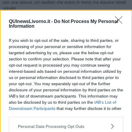
con una catena, col risultato che erano in meno ma stavano stretti
uguale.
Sulla sanità si sono fatti scadere a fine settembre i contratti a
QUInewsLivorno.it -
Do Not Process My Personal
tempo determinato di medici e paramedici, presi quasi tutti alle
Information
prime armi e “tirocinati”, provvedendo solo ora ad assunzioni di altri
nuovi che dovranno passare qualche mese a imparare prima di
essere affidabili e autonomi. Dotazioni acquistate per le terapie
If you wish to opt-out of the sale, sharing to third parties, or
intensive non arrivate a destinazione ed altre perle.
processing of your personal or sensitive information for
targeted advertising by us, please use the below opt-out
Mi sono sbagliato perché non avevo fatto i conti con un elemento
section to confirm your selection. Please note that after your
importante, le elezioni del 20/21 settembre.
opt-out request is processed you may continue seeing
Un’intera classe politica che ha speso tempo ed energie per
interest-based ads based on personal information utilized by
cercare voti e non dispiacere agli elettori (e allora via le discoteche
us or personal information disclosed to third parties prior to
aperte, dagliene di movida!) guardandosi bene dal fare scelte
your opt-out. You may separately opt-out of the further
“impopolari” ma lungimiranti.
disclosure of your personal information by third parties on the
E pubblici amministratori attentissimi a riposizionarsi dalla parte del
IAB’s list of downstream participants. This information may
vincitore anziché stare sul pezzo, prevedere, disporre come si
also be disclosed by us to third parties on the
IAB’s List of
deve, tanto c’è… Immuni!
Downstream Participants
that may further disclose it to other
third parties.
Un’estate buttata, il Covid non ha aspettato i ballottaggi, ed ora
siamo qui, in attesa di Conte e del suo ultimo DPCM a cui dare un
Personal Data Processing Opt Outs
senso, con la scuola al palo, le piscine vuote, e a cena presto!