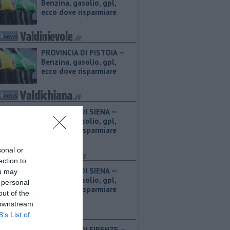
Benzina, gasolio, gpl,
ecco dove risparmiare
PROVINCIA DI PISTOIA — ​
Benzina, gasolio, gpl,
ecco dove risparmiare
PROVINCIA DI SIENA — ​
Benzina, gasolio, gpl,
ecco dove risparmiare
sonal or
ection to
PROVINCIA DI SIENA — ​
ou may
Benzina, gasolio, gpl,
 personal
ecco dove risparmiare
out of the
 downstream
B’s List of
PROVINCIA DI FIRENZE — ​