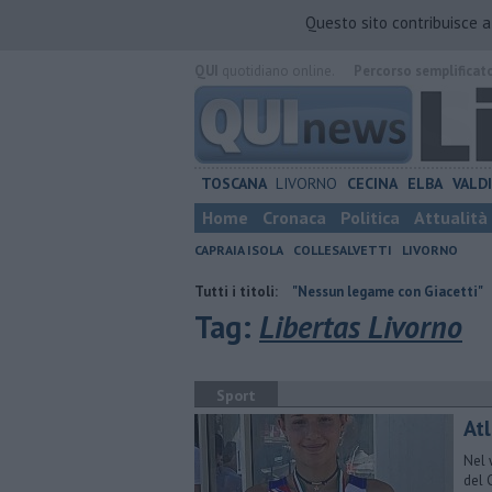
Questo sito contribuisce 
QUI
quotidiano online.
Percorso semplificat
TOSCANA
LIVORNO
CECINA
ELBA
VALD
Home
Cronaca
Politica
Attualità
CAPRAIA ISOLA
COLLESALVETTI
LIVORNO
aria
Retiambiente, M5S: "Nessun legame con Giacetti"
Tutti i titoli:
Quattro chi
Tag:
Libertas Livorno
Sport
Atl
Nel 
del 