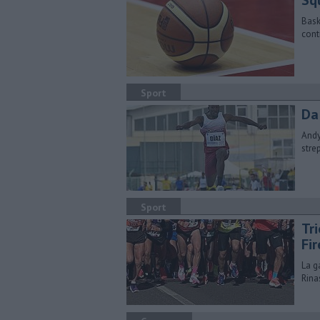
Squ
Bask
cont
Sport
Da
Andy
stre
Sport
Tr
Fi
La g
Rina