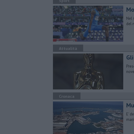
Sport
Mon
Nel 
del 
Attualità
Gl
Pres
nove
Cronaca
Mu
E' d
mari