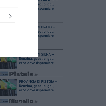
Benzina, gasolio, gpl,
ecco dove risparmiare
PROVINCIA DI PRATO — ​
Benzina, gasolio, gpl,
ecco dove risparmiare
PROVINCIA DI SIENA — ​
Benzina, gasolio, gpl,
ecco dove risparmiare
PROVINCIA DI PISTOIA — ​
Benzina, gasolio, gpl,
ecco dove risparmiare