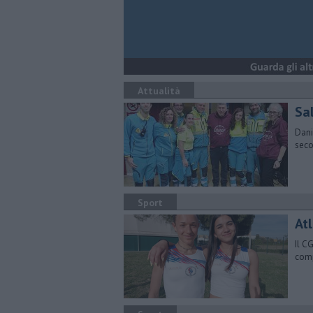
Attualità
Sal
Dani
seco
Sport
Atl
Il C
comp