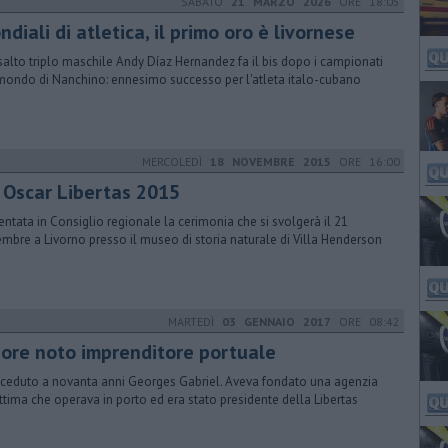
SABATO
21 MARZO 2026
ORE 18:05
diali di atletica, il primo oro è livornese
salto triplo maschile Andy Díaz Hernandez fa il bis dopo i campionati
mondo di Nanchino: ennesimo successo per l'atleta italo-cubano
MERCOLEDÌ
18 NOVEMBRE 2015
ORE 16:00
i Oscar Libertas 2015
entata in Consiglio regionale la cerimonia che si svolgerà il 21
mbre a Livorno presso il museo di storia naturale di Villa Henderson
MARTEDÌ
03 GENNAIO 2017
ORE 08:42
ore noto imprenditore portuale
eceduto a novanta anni Georges Gabriel. Aveva fondato una agenzia
ttima che operava in porto ed era stato presidente della Libertas