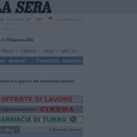
25°
35°
O:
LIVORNO
QuiNews.net
rdì
07 Agosto 2026
PRATO
FIRENZE
SIENA
AREZZO
ste
Animali
Pubblicità
Contatti
ttro del commissariamento
Parco eolico in mare, Confagricoltura contra
ui Blog
di Riccardo Ferrucci