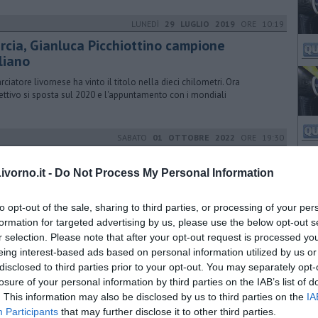
LUNEDÌ
29 LUGLIO 2019
ORE 10:19
rcia, Gianluca Picchiottino campione
liano
rciatore livornese ha vinto il titolo nella dieci chilometri. Ora
iettivo si sposta sul 2020 e l'appuntamento con i mondiali
SABATO
01 OTTOBRE 2022
ORE 19:30
ori al PalaMacchia, arriva l'ok per le gare
vorno.it -
Do Not Process My Personal Information
indaco Salvetti annuncia l'ultimazione degli interventi sulla struttura e
cipa un progetto da 250mila euro per le facciate in calcestruzzo
to opt-out of the sale, sharing to third parties, or processing of your per
formation for targeted advertising by us, please use the below opt-out s
r selection. Please note that after your opt-out request is processed y
VENERDÌ
30 GIUGNO 2023
ORE 19:25
eing interest-based ads based on personal information utilized by us or
disclosed to third parties prior to your opt-out. You may separately opt-
dio all'armatore Nello d'Alesio
losure of your personal information by third parties on the IAB’s list of
comparsa ad 80 anni. Cordoglio da parte dell'amministrazione
. This information may also be disclosed by us to third parties on the
IA
nale e da parte del basket livornese
Participants
that may further disclose it to other third parties.