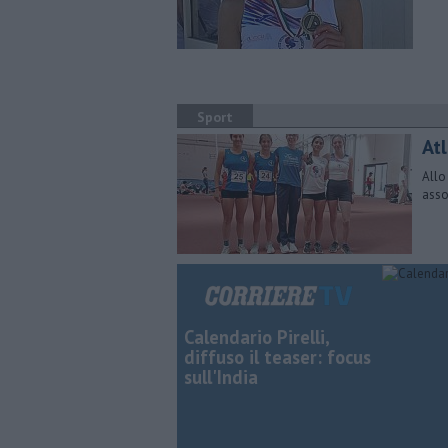
Sport
Atl
Allo
assol
Calendario Pirelli,
diffuso il teaser: focus
sull'India