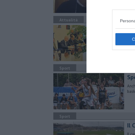
Attualità
Persona
Pa
si
Il P
tele
Sport
Sp
Anch
bask
Sport
Il
Il c