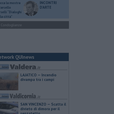
INCONTRI
ucca la mostra
D'ARTE
Marcello
selli “Dialoghi
la città"
Condoglianze
etwork QUInews
LAJATICO — Incendio
divampa tra i campi
SAN VINCENZO — Scatta il
divieto di dimora per il
senzatetto