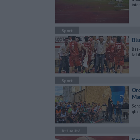
inte
Sport
Bl
Bask
la Li
Sport
Or
Ma
Sono
gli 
Attualità