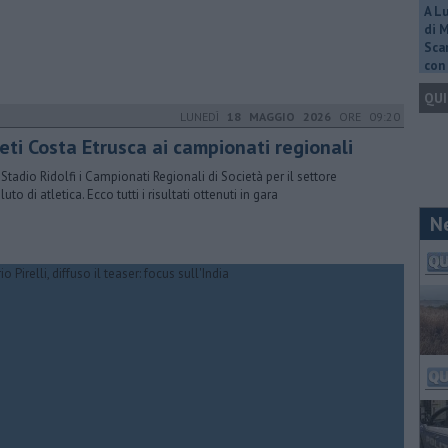
A L
di 
Scar
con 
QUI
LUNEDÌ
18 MAGGIO 2026
ORE 09:20
eti Costa Etrusca ai campionati regionali
 Stadio Ridolfi i Campionati Regionali di Società per il settore
uto di atletica. Ecco tutti i risultati ottenuti in gara
N