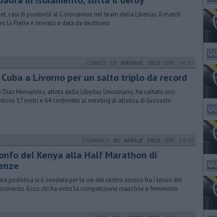
adra in isolamento, slitta il derby
et, casi di positività al Coronavirus nel team della Libertas. Il match
ro la Pielle è rinviato a data da destinarsi
LUNEDÌ
23 MAGGIO 2022
ORE 14:32
 Cuba a Livorno per un salto triplo da record
 Diaz Hernandez, atleta della Libertas Unicusiano, ha saltato uno
pitoso 17 metri e 64 centimetri al meeting di atletica di Grosseto
DOMENICA
02 APRILE 2023
ORE 13:30
ionfo del Kenya alla Half Marathon di
renze
ara podistica si è snodata per le vie del centro storico fra i tesori del
scimento. Ecco chi ha vinto la competizione maschile e femminile