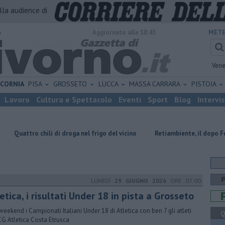
alla audience di
o
Aggiornato alle 18:45
METE
Vene
ICORNIA
PISA
GROSSETO
LUCCA
MASSA CARRARA
PISTOIA
Lavoro
Cultura e Spettacolo
Eventi
Sport
Blog
Intervi
li di droga nel frigo del vicino
Retiambiente, il dopo Fortini e lo spe
LUNEDÌ
29 GIUGNO 2026
ORE 07:00
etica, i risultati Under 18 in pista a Grosseto
weekend i Campionati Italiani Under 18 di Atletica con ben 7 gli atleti
Q
CG Atletica Costa Etrusca