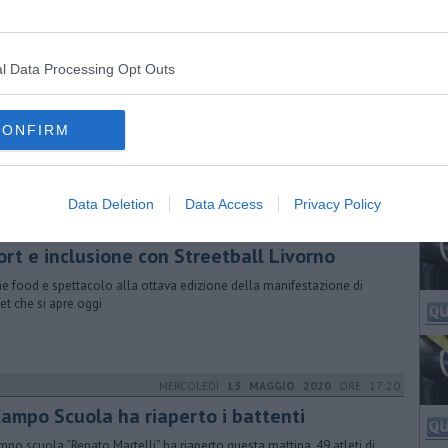
VENERDÌ
21 MARZO 2025
ORE 18:05
l Data Processing Opt Outs
laMacchia, "necessarie misure per la
curezza"
CONFIRM
refetto Dionisi nell'incontro con Comune e società di basket ha chiesto
camere e assunzione di responsabilità alle società sportive
Data Deletion
Data Access
Privacy Policy
MERCOLEDÌ
23 LUGLIO 2025
ORE 07:00
ort e inclusione con Streetball Livorno
e food e spettacolo alla ottava edizione della manifestazione di
et che si apre oggi
MERCOLEDÌ
13 MAGGIO 2020
ORE 17:20
 Campo Scuola ha riaperto i battenti
ampo scuola “Renato Martelli” ha riaperto questa mattina. 49 atleti di