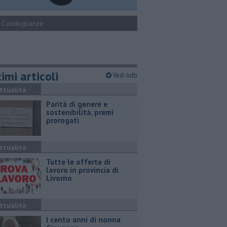
Condoglianze
imi articoli
Vedi tutti
ttualità
Parità di genere e
sostenibilità, premi
prorogati
ttualità
​Tutte le offerte di
lavoro in provincia di
Livorno
ttualità
I cento anni di nonna