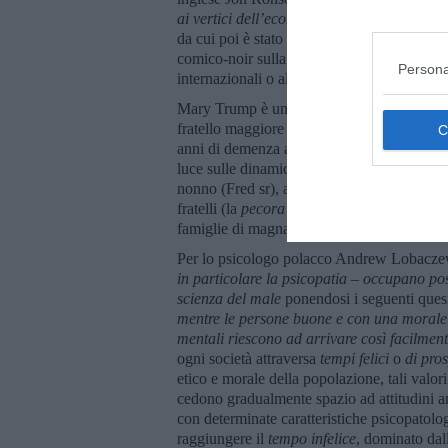
ai vertici dell’economia e della politica rov
da cui poi è stato tratto il film del 2009,
L’u
comico-noir sulla
psicopatia
e la ritrova n
Persona
internazionali o alla sommità del potere poli
Mary Trump è una psicologa statunitense, n
fratello maggiore di Donald, che nacque qu
anni di demenza alcolica. Il suo primo libr
luce sulle dinamiche del narcisismo maligno
nonno (Fred sr), a sua volta narcisista, sul
fratelli (la
pecora nera
, Fred, e la
pecora b
famiglie di magnati.
Per lo psicologo polacco Andrew Lobacz
in particolare la psicopatia – occupano pos
scienza del male
ponendosi i seguenti quesi
mentre le persone buone e con una morale h
mentali riescono ad arrivare così facilment
ogni società attraversa
tempi felici
o
di pro
etico e morale della popolazione, tali valo
cedono gradualmente spazio ad attitudini ant
con determinate caratteristiche psicopatologi
raggiungere il
tempo infelice
, dominato dall