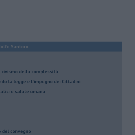
Adolfo Santoro
il civismo della complessità
ondo la legge e l’impegno dei Cittadini
matici e salute umana
o del convegno