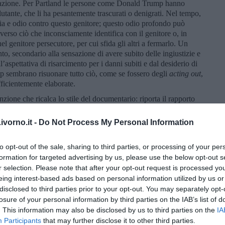
elazione. Per Partland le persone come Donald Trump hanno
tante, che li ha pesantemente trascurati o denigrati. Nel tempo,
bia e odio contro questo genitore; questo odio profondo può
 verso ciò che inconsciamente identifica con il genitore o, in
nel genitore persecutore, per cui sfida gli altri a fermarlo. Un
o, secondario alla sensazione di avere subito delle ingiustizie e
l’aspettativa di risarcimento per i danni subiti e dal desiderio di
p sembrano risuonare tutto ciò, come se fossero degli
acting out
,
fficientemente elaborate.
finzione che ricalca lo stile del documentario: riporta il rapporto
Cohn,
un avvocato che, negli anni ’70, insegnò al trentenne
n scusarsi mai, attaccare gli avversari e mantenere il proprio
vorno.it -
Do Not Process My Personal Information
violenza sessuale domestica ai danni della prima moglie Ivana-
nnesto alla radice di nuovo cuoio per i propri capelli, la
to opt-out of the sale, sharing to third parties, or processing of your per
io (che, al confronto, sminuisce il paragone con Silvio
formation for targeted advertising by us, please use the below opt-out s
d Reagan,
Make America Great Again
. Appena dopo qualche ora
r selection. Please note that after your opt-out request is processed y
cial:
Un film falso e privo di stile, diffamatorio e politicamente
eing interest-based ads based on personal information utilized by us or
tratura il regista iraniano-irlandese Ali Abbasi perché confidava
tato alla mostra di Cannes, non ha suscitato il clamore possibile
disclosed to third parties prior to your opt-out. You may separately opt-
se di produzione che di distribuzione.
losure of your personal information by third parties on the IAB’s list of
. This information may also be disclosed by us to third parties on the
IA
curo dell’ambizione
è un libro scritto nel 2014 dal giornalista
Participants
that may further disclose it to other third parties.
così: i serial killer rovinano le famiglie, mentre gli psicopatici