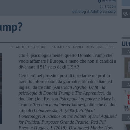
Vedi tutti
gli articoli
del blog di Adolfo Santoro
QUI
rump?
Ult
DI ADOLFO SANTORO - SABATO
19 APRILE 2025
ORE 08:00
A
Chi è, psicologicamente, questo Donald Trump che
vuole affamare l’Europa, a meno che non si candidi a
diventare il 51° stato degli USA?
Cercherò nei prossimi post di tracciarne un profilo
traendo informazioni da giornali e filmati italiani ed
A
inglesi, da tre film (
American Psycho
,
Unfit - la
psicologia di Donald Trump
e
The Apprentice
), da
due libri (Jon Ronson
Psicopatici al potere
e Mary L.
Trump:
Too much and never knows
), oltre che da due
articoli (
Łobaczewski, A. (2006). Political
Ponerology: A Science on the Nature of Evil Adjusted
A
for Political Purposes.Grande Prairie: Red Pill
Press.
e
Hughes, I. (2018). Disordered Minds: How