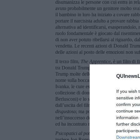
disumanizza le persone con cui entra in r
avuto probabilmente un genitore molto svalu
il bambino in loro ha iniziato a covare rab
portare il narcisista adulto a provare rabbia
alternativa ad identificarsi, esasperandolo, 
ruolo fondamentale è giocato dal risentiment
di non aver potuto ribellarsi al riguardo, dal
vendetta. Le recenti azioni di Donald Trum
delle azioni al posto delle emozioni non su
Il terzo film,
The Apprentice
, è un film di 
tra Donald Trump e
il suo mentore Roy 
Trump molte delle sue strategie più dure: no
QUInewsLi
nome sulla bocca di tutti. Non mancano la 
Ivanka, le cure estetiche con liposuzione e i
If you wish 
collezione di donne, un casellario giudiziar
sensitive in
Berlusconi) e lo slogan, coniato da Ronal
confirm you
dall’uscita del film Trump tuonò sul suo so
continue se
disgustoso
; ma poi non denunciò alla magis
nell’insuccesso del film: questo, pur presen
information 
ed ha incontrato numerosi ostacoli sia in fa
further disc
participants
Psicopatici al potere: viaggio nel cuore os
Downstream 
inglese Jon Ronson, che scrive:
Mettiamola 