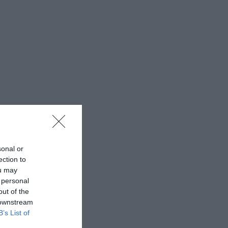
sonal or
ection to
ou may
 personal
out of the
 downstream
B’s List of