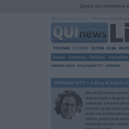
Questo sito contribuisce 
QUI
quotidiano online.
Percorso semplificat
TOSCANA
LIVORNO
CECINA
ELBA
VALD
Home
Cronaca
Politica
Attualità
CAPRAIA ISOLA
COLLESALVETTI
LIVORNO
DISINCANTATO — il Blog di Adolfo S
Vivo all’Elba ed ho lavorat
stato primario e dirigente 
continuato a ricevere person
numerosi gruppi ed ho pres
anche con problematiche ps
cefalee, ipertensione arter
psicotiche. Da anni ascolto