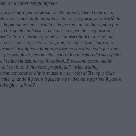
mente in un nuovo
tempo infelice
.
avora sempre per sé stesso, anche quando dice il contrario.
ivi sovranazionali, quali la sicurezza, la patria, la povertà, la
 fingere di essere sensibile, e le persone gli credono più e più
Un dirigente qualsiasi sa che deve svolgere le sue funzioni
volta la sua missione, se ne va. Lo psicopatico, invece, una
 più nessuno: vuole starci una, due, tre volte. Non rinuncia al
ratteristica tipica è la manipolazione che attua sulle persone.
 gli ossequiosi: persone che, sotto l’incantesimo del suo effetto
e in altre situazioni non farebbero. E possono essere anche
del conflitto d’interesse, proprio dell’inside trading
ne con conoscenza d’informazioni riservate) di Trump o della
ici, quando il potere legislativo per decreti sopprime il potere
ia del giornalismo?