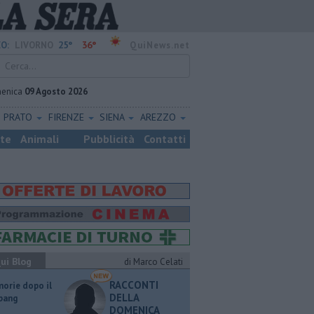
25°
36°
O:
LIVORNO
QuiNews.net
enica
09 Agosto 2026
PRATO
FIRENZE
SIENA
AREZZO
ste
Animali
Pubblicità
Contatti
ui Blog
di Marco Celati
RACCONTI
orie dopo il
DELLA
 bang
DOMENICA