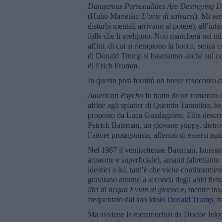
Dangerous Personalities Are Destroying 
(Huho Marietán:
L’arte di salvarsi
)
.
Mi serv
disturbi mentali arrivano al potere), all’inte
folle che li scelgono. Non mancherà nel mi
affini, di cui si riempiono la bocca, senza c
di Donald Trump si baseranno anche sul co
di Erich Fromm.
In questo post fornirò un breve resoconto de
American Psycho
fu tratto da un romanzo 
affine agli splatter di Quentin Tarantino, 
proposto da Luca Guadagnino. Ellis descriv
Patrick Bateman, un giovane yuppy, dietro cu
l’attore protagonista, affermò di essersi i
Nel 1987 il ventisettenne Bateman, laureato
attraente e superficiale), amanti (altrettant
identici a lui, tant’è che viene continuame
gravitano attorno a seconda degli abiti firm
litri di acqua Evian al giorno
e, mentre ins
frequentato dal suo idolo
Donald Trump
, 
Ma avviene la metamorfosi da Doctor Jeky