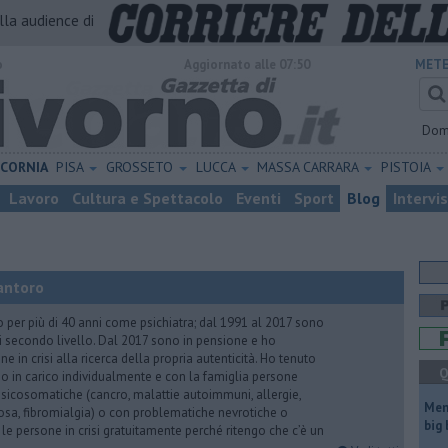
alla audience di
o
Aggiornato alle 07:50
METE
Dom
ICORNIA
PISA
GROSSETO
LUCCA
MASSA CARRARA
PISTOIA
Lavoro
Cultura e Spettacolo
Eventi
Sport
Blog
Intervi
antoro
o per più di 40 anni come psichiatra; dal 1991 al 2017 sono
di secondo livello. Dal 2017 sono in pensione e ho
e in crisi alla ricerca della propria autenticità. Ho tenuto
Q
o in carico individualmente e con la famiglia persone
icosomatiche (cancro, malattie autoimmuni, allergie,
Mem
iosa, fibromialgia) o con problematiche nevrotiche o
big
 le persone in crisi gratuitamente perché ritengo che c’è un