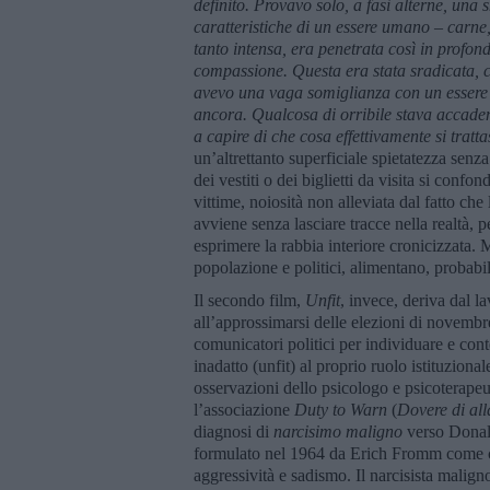
definito. Provavo solo, a fasi alterne, una 
caratteristiche di un essere umano – carne,
tanto intensa, era penetrata così in profon
compassione. Questa era stata sradicata, ca
avevo una vaga somiglianza con un essere 
ancora. Qualcosa di orribile stava accade
a capire di che cosa effettivamente si tratta
un’altrettanto superficiale spietatezza senza
dei vestiti o dei biglietti da visita si confo
vittime, noiosità non alleviata dal fatto ch
avviene senza lasciare tracce nella realtà, p
esprimere la rabbia interiore cronicizzata. 
popolazione e politici, alimentano, probabilm
Il secondo film,
Unfit
, invece, deriva dal l
all’approssimarsi delle elezioni di novembre 
comunicatori politici per individuare e con
inadatto (unfit) al proprio ruolo istituziona
osservazioni dello psicologo e psicoterape
l’associazione
Duty to Warn
(
Dovere di al
diagnosi di
narcisimo maligno
verso Donald
formulato nel 1964 da Erich Fromm come c
aggressività e sadismo. Il narcisista malign