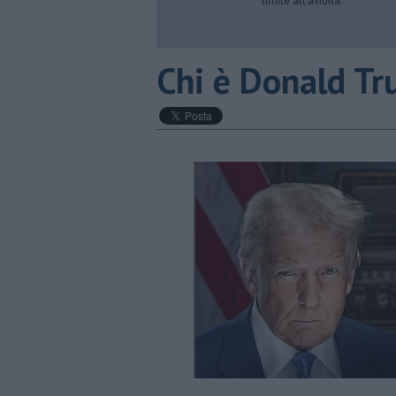
limite all’avidità.
​Chi è Donald T