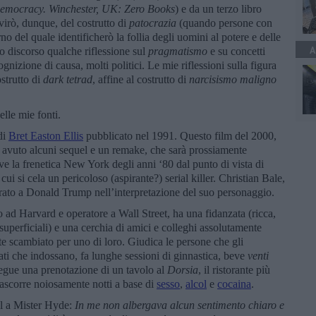
Democracy. Winchester, UK: Zero Books
) e da un terzo libro
irò, dunque, del costrutto di
patocrazia
(quando persone con
rno del quale identificherò la follia degli uomini al potere e delle
A
o discorso qualche riflessione sul
pragmatismo
e su concetti
ognizione di causa, molti politici. Le mie riflessioni sulla figura
strutto di
dark tetrad
, affine al costrutto di
narcisismo maligno
lle mie fonti.
di
Bret Easton Ellis
pubblicato nel 1991. Questo film del 2000,
ha avuto alcuni sequel e un remake, che sarà prossiamente
e la frenetica New York degli anni ‘80 dal punto di vista di
i si cela un pericoloso (aspirante?) serial killer. Christian Bale,
spirato a Donald Trump nell’interpretazione del suo personaggio.
 ad Harvard e operatore a Wall Street, ha una fidanzata (ricca,
o superficiali) e una cerchia di amici e colleghi assolutamente
nte scambiato per uno di loro. Giudica le persone che gli
ati che indossano, fa lunghe sessioni di ginnastica, beve
venti
egue una prenotazione di un tavolo al
Dorsia
, il ristorante più
trascorre noiosamente notti a base di
sesso
,
alcol
e
cocaina
.
l a Mister Hyde:
In me non albergava alcun sentimento chiaro e