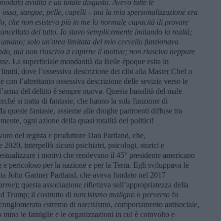
smodata avidità e un totale disgusto. Avevo tutte le
 ossa, sangue, pelle, capelli – ma la mia spersonalizzazione era
do, che non esisteva più in me la normale capacità di provare
ncellata del tutto. Io stavo semplicemente imitando la realtà;
umano; solo un'area limitata del mio cervello funzionava
ndo, ma non riuscivo a capirne il motivo; non riuscivo neppure
sse.
La superficiale mondanità da Belle époque esita in
 limiti, dove l’ossessiva descrizione dei cibi alla Master Chef o
nde con l’altrettanto ossessiva descrizione delle sevizie verso le
e l’arma del delitto è sempre nuova. Questa banalità del male
erché si tratta di fantasie, che hanno la sola funzione di
Ma queste fantasie, assieme alle droghe parimenti diffuse tra
ente, ogni azione della quasi totalità dei politici!
avoro del regista e produttore Dan Partland, che,
2020, interpellò alcuni psichiatri, psicologi, storici e
testualizzare i motivi che rendevano il 45° presidente americano
le e pericoloso per la nazione e per la Terra. Egli sviluppava le
uta John Gartner Partland, che aveva fondato nel 2017
larme
); questa associazione rifletteva sull’appropriatezza della
 Trump; il costrutto di
narcisismo maligno
o
perverso
fu
onglomerato estremo di narcisismo, comportamento antisociale,
o mina le famiglie e le organizzazioni in cui è coinvolto e