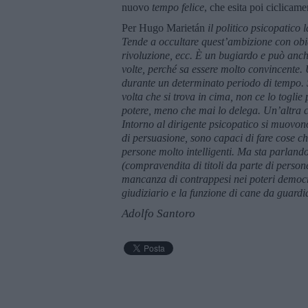
nuovo
tempo felice
, che esita poi ciclica
Per Hugo Marietán
il
politico psicopatico l
Tende a occultare quest’ambizione con obiett
rivoluzione, ecc. È un bugiardo e può anche
volte, perché sa essere molto convincente. 
durante un determinato periodo di tempo. S
volta che si trova in cima, non ce lo toglie
potere, meno che mai lo delega. Un’altra ca
Intorno al dirigente psicopatico si muovono
di persuasione, sono capaci di fare cose ch
persone molto intelligenti. Ma sta parlando 
(compravendita di titoli da parte di perso
mancanza di contrappesi nei poteri democrat
giudiziario e la funzione di cane da guard
Adolfo Santoro