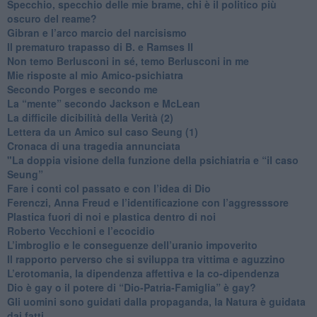
​Specchio, specchio delle mie brame, chi è il politico più
oscuro del reame?
​Gibran e l’arco marcio del narcisismo
​Il prematuro trapasso di B. e Ramses II
​Non temo Berlusconi in sé, temo Berlusconi in me
​Mie risposte al mio Amico-psichiatra
​Secondo Porges e secondo me
​La “mente” secondo Jackson e McLean
La difficile dicibilità della Verità (2)
​Lettera da un Amico sul caso Seung (1)
​Cronaca di una tragedia annunciata
"​La doppia visione della funzione della psichiatria e “il caso
Seung”
​Fare i conti col passato e con l’idea di Dio
​Ferenczi, Anna Freud e l’identificazione con l’aggresssore
Plastica fuori di noi e plastica dentro di noi
​Roberto Vecchioni e l’ecocidio
​L’imbroglio e le conseguenze dell’uranio impoverito
​Il rapporto perverso che si sviluppa tra vittima e aguzzino
L’erotomania, la dipendenza affettiva e la co-dipendenza
​Dio è gay o il potere di “Dio-Patria-Famiglia” è gay?
​Gli uomini sono guidati dalla propaganda, la Natura è guidata
dai fatti