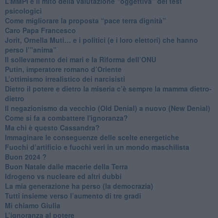
​L’MMPI e il mito della valutazione “oggettiva” dei test
psicologici
Come migliorare la proposta “pace terra dignità”
Caro Papa Francesco
​Jorit, Ornella Muti… e i politici (e i loro elettori) che hanno
perso l’”anima”
​Il sollevamento dei mari e la Riforma dell’ONU
Putin, imperatore romano d’Oriente
​L’ottimismo irrealistico dei narcisisti
​Dietro il potere e dietro la miseria c’è sempre la mamma dietro-
dietro
Il negazionismo da vecchio (Old Denial) a nuovo (New Denial)
Come si fa a combattere l'ignoranza?
Ma chi è questo Cassandra?
Immaginare le conseguenze delle scelte energetiche
​Fuochi d’artificio e fuochi veri in un mondo maschilista
Buon 2024 ?
​Buon Natale dalle macerie della Terra
​Idrogeno vs nucleare ed altri dubbi
​La mia generazione ha perso (la democrazia)
​Tutti insieme verso l’aumento di tre gradi
Mi chiamo Giulia
L’ignoranza al potere