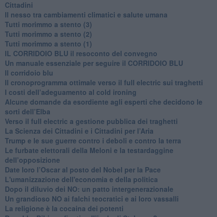
Cittadini
Il nesso tra cambiamenti climatici e salute umana
Tutti morimmo a stento (3)
Tutti morimmo a stento (2)
​Tutti morimmo a stento (1)
IL CORRIDOIO BLU il resoconto del convegno
Un manuale essenziale per seguire il CORRIDOIO BLU
Il corridoio blu
​Il cronoprogramma ottimale verso il full electric sui traghetti
​I costi dell’adeguamento al cold ironing
Alcune domande da esordiente agli esperti che decidono le
sorti dell’Elba
Verso il full electric a gestione pubblica dei traghetti​
​La Scienza dei Cittadini e i Cittadini per l’Aria
Trump e le sue guerre contro i deboli e contro la terra
​Le furbate elettorali della Meloni e la testardaggine
dell’opposizione
​Date loro l’Oscar al posto del Nobel per la Pace
L'umanizzazione dell'economia e della politica
​Dopo il diluvio dei NO: un patto intergenerazionale
​Un grandioso NO ai falchi teocratici e ai loro vassalli
La religione è la cocaina dei potenti