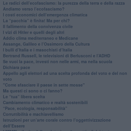
Le radici dell’ecofascismo: la purezza della terra e della razza
Andiamo verso l’ecofascismo?
I costi economici dell’emergenza climatica
​La “pacchia” è finita! Ma per chi?
​Il fallimento della convivenza civile
​I vizi di Hitler e quelli degli altri
Addio clima mediterraneo e Medicane
​Assange, Galileo e l’Ossimoro della Cultura
​I bulli d’Italia e i masochisti d’Italia
​Bertrand Russell, le televisioni di Berlusconi e l’ADHD
​Se vuoi la pace, investi non nelle armi, ma nella scuola
​Dichiara pace
​Appello agli elettori ad una scelta profonda del voto e del non
voto
"Come sfasciare il paese in sette mosse"
​Ma questi ci sono o ci fanno?
​Le “tua” libera scelta
Cambiamento climatico e realtà sostenibili
“Pace, ecologia, responsabilità”
​Corruttibilità e machiavellismo
Istruzioni per un’arte corale contro l’oggettivizzazione
dell’Essere