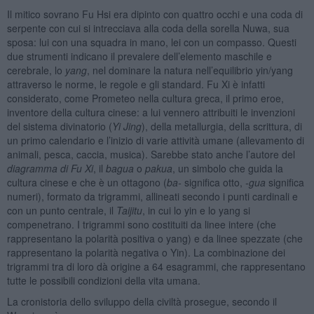
Il mitico sovrano Fu Hsi era dipinto con quattro occhi e una coda di
serpente con cui si intrecciava alla coda della sorella Nuwa, sua
sposa: lui con una squadra in mano, lei con un compasso. Questi
due strumenti indicano il prevalere dell’elemento maschile e
cerebrale, lo
yang
, nel dominare la natura nell’equilibrio yin/yang
attraverso le norme, le regole e gli standard. Fu Xi è infatti
considerato, come Prometeo nella cultura greca, il primo eroe,
inventore della cultura cinese: a lui vennero attribuiti le invenzioni
del sistema divinatorio (
Yi Jing
), della metallurgia, della scrittura, di
un primo calendario e l’inizio di varie attività umane (allevamento di
animali, pesca, caccia, musica). Sarebbe stato anche l’autore del
diagramma di Fu Xi
, il
bagua
o
pakua
, un simbolo che guida la
cultura cinese e che è un ottagono (
ba-
significa otto,
-gua
significa
numeri), formato da trigrammi, allineati secondo i punti cardinali e
con un punto centrale, il
Taijitu
, in cui lo yin e lo yang si
compenetrano. I trigrammi sono costituiti da linee intere (che
rappresentano la polarità positiva o yang) e da linee spezzate (che
rappresentano la polarità negativa o Yin). La combinazione dei
trigrammi tra di loro dà origine a 64 esagrammi, che rappresentano
tutte le possibili condizioni della vita umana.
La cronistoria dello sviluppo della civiltà prosegue, secondo il