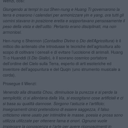
Wenzi, così:
Giungendo ai tempi in cui Shen-nung e Huang Ti governarono la
terra e crearono i calendari per armonizzare yin e yang, ora tutti gli
uomini stavano in posizione eretta e sopportavano pensosamente il
peso della vista e dell’udito. Pertanto erano disciplinati, ma non
armoniosi.
Hen-nung o Shennon (
Contadino Divino
o
Dio dell’Agricoltura
) è il
mitico dio-antenato che introdusse le tecniche dell’agricoltura allo
scopo di coltivare i cereali e di evitare l’uccisione di animali. Huang
Ti o Huanddi (il
Dio Giallo
), è il sovrano cosmico portatore
dell’ordine del Cielo sulla Terra, esperto di arti esoteriche ed
inventore dell’agopuntura e del Quqin (uno strumento musicale a
corda).
Prosegue il Wenzi:
Venendo alla dinastia Chou, diminuisce la purezza e si perde la
semplicità; ci si allontana dalla Via, si escogitano cose artificiali e ci
si basa su qualità dannose. Sorgono l’astuzia e l’artificio;
insegnamenti cinici pretendono di essere saggezza, il falso
criticismo viene usato per intimidire le masse, poesia e prosa sono
utilizza utilizzate per ottenere fama e onori. Ognuno vuole
impiegare la conoscenza e l’arte per avere riconoscimenti in