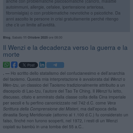
anche con problematiche psicosomatiche (cancro, malattie
autoimmuni, allergie, cefalee, ipertensione arteriosa,
fibromialgia) o con problematiche nevrotiche o psicotiche. Da
anni ascolto le persone in crisi gratuitamente perché ritengo
che c’è un limite all’avidità.
,
Sabato
ore 08:00
Blog
11 Ottobre 2025
Il Wenzi e la decadenza verso la guerra e la
morte
. —
Ho scritto dello statalismo del confucianesimo e dell’anarchia
del taoismo. Questa mia interpretazione è avvalorata dal
Wenzi
o
Wen-tzu
, un classico del Taoismo tradizionalmente attribuito a un
discepolo di Lao-tzu, l’autore del Tao Te Ching. Il
Wenzi
fu letto,
discusso, citato e ammirato dalla classe colta della Cina imperiale
per secoli e fu perfino canonicizzato nel 742 d.C. come
Vera
Scrittura della Comprensione dei Misteri
, ma dall’epoca della
dinastia Song Meridionale (attorno al 1.100 d.C.) fu considerato un
falso, finché non furono scoperti, nel 1972, i resti di un Wenzi
copiati su bambù in una tomba del 55 a.C..