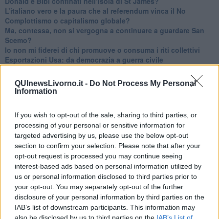
Donald e Bibi confinati nell’isola di St James?
L’italiano vero e la paura che al referendum vinca il No
​Complottismo o capitalismo globale?
​Ma, contessa, non si vergogna a continuare a guardare San
Scemo?
​Io non mi fiderei di chi promuove o consuma i riti collettivi
Esportazioni Usa: da democrazia a guerra civile
​I vestiti nuovi degli imperatori baltici
​Pupazzi!
QUInewsLivorno.it -
Do Not Process My Personal
​Il Wild West di Trump
Information
​La depressione infantile di Roger Waters e la propaganda di
guerra"
If you wish to opt-out of the sale, sharing to third parties, or
​La disinformazione climatica veicolata dai media
processing of your personal or sensitive information for
Senza una Retta Visione l’Uomo è un automa
targeted advertising by us, please use the below opt-out
​La propaganda bellica nostrana vs l’hasbarà dei sionisti
section to confirm your selection. Please note that after your
​La cleptocrazia e lo studio sociologico della propaganda di
opt-out request is processed you may continue seeing
guerra
interest-based ads based on personal information utilized by
​Uccidere per gioco: il cacciatore e chi vuole armarsi
​La Cop 30 di Belem giorno per giorno
us or personal information disclosed to third parties prior to
La Cop 30, i crimini e i misfatti verso la vita sulla terra
your opt-out. You may separately opt-out of the further
Arrostire il pianeta: le grandi emissioni della carne e dei
disclosure of your personal information by third parties on the
latticini
IAB’s list of downstream participants. This information may
​Cop 30, uragani e riconversione delle spese militari
also be disclosed by us to third parties on the
IAB’s List of