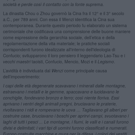
società e perde così il contatto con la fonte suprema.
La dinastia Chou o Zhou governò la Cina fra il 12° e il 3° secolo
a.C., per 789 anni. Con essa il Wenzi identifica la Cina sua
contemporanea. Durante questo periodo fu elaborato un sistema
cerimoniale che codificava una comprensione delle buone maniere
come espressione della gerarchia sociale, dell’etica e della
regolamentazione della vita materiale; le pratiche sociali
corrispondenti furono idealizzate all'interno dell'ideologia di
Confucio; svilupparono il loro pensiero il leggendario Lao-Tsu e i
vecchi maestri
taoisti, Confucio, Mencio, Mozi e il
Legismo
.
L’avidità è individuata dal
Wenzi
come principale causa
dell’impoverimento:
I capi delle età degenerate scavavano i minerali dalle montagne,
estraevano i metalli e le gemme, spaccavano e lucidavano le
conchiglie, fondevano bronzo e ferro; così niente fioriva. Essi
aprivano i ventri degli animali pregni, bruciavano le praterie,
rivoltavano i nidi e rompevano le uova … Tagliavano gli alberi per
costruire case, bruciavano i boschi per aprirvi campi, svuotavano i
laghi di tutti i pesci ... Le montagne, i fiumi, le valli e i canali furono
divisi e delimitati; i vari tipi di uomini furono classificati e numerati.
Furono costruite macchine e mura per la difesa, i colori dei vestiti