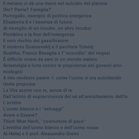
​Il metano ci dà una mano nel suicidio del pianeta
​Dio? Patria? Famiglia?
Portogallo, esempio di politica energetica
​Elisabetta II e l’assenza di futuro
Al risveglio di un incubo, un altro incubo!
​Piombino e la fine dell’emergenza
​Il vero rischio del gassificatore
​Il violento Dostoevskij e il pacifista Tolstòj
​Buddha, Franco Basaglia e l’”ecocidio” dei negazi
​È difficile vivere da sani in un mondo malato
Solastalgia e lotta contro le prepotenze dei governi anti-
ecologici
​A mio modesto parere 1: come l’uomo si sta suicidando
​Umile proposta
​La Vita scorre con te, senza di te
​Dall’istinto di sopravvivenza del sé all’annullamento dell'io
L'avidità
​L’uomo bianco e i “selvaggi”
​Avere o Essere?
​Thich Nhat Hanh, “costruttore di pace“
​L’eredità dell’uomo bianco e dell’uomo rosso
Al-Hallaj e il prof. Alessandro Orsini