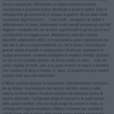
furono regolati per differenziare le classi socioeconomiche,
ricompense e punizioni furono distribuite a buoni e cattivi. Così si
svilupparono gli armamenti e nacque la guerra; da qui ebbe inizio
l’uccisione degli innocenti ... I capi locali .. strappano la radice e
abbandonano la base, elaborando codici penali sempre più duri ed
esigenti, combattendo con le armi, opprimendo la gente comune e
uccidendone la maggioranza. Allestiscono eserciti e creano
disordini, attaccando città e ammazzando a caso, rovesciando ciò
che sta in alto e compromettendo ciò che è sicuro. Costruiscono
grandi veicoli d’assalto e raddoppiano i fortini per respingere le
truppe avversarie, inviando battaglioni in missioni mortali. Quando
va via un formidabile nemico, ne arriva subito un altro … tutto ciò
costa migliaia di morti, oltre a un gran numero di vecchi e bambini
che muoiono di fame e freddo. E, dopo, la società non può essere
in pace nella sua vita essenziale.
Il Wenzi sembra dunque comprendere l’allontanamento dell’uomo
da se stesso, la proiezione del nemico nell’altro sesso e nella
natura, la burocrazia e la paura dell’altro da attaccare prima di
essere attaccato, il progresso degli armamenti e le esplorazioni
dello spazio stellare, che non è più luogo di unicorni e fenici, la
conseguente logica escalation militare e il vivere per suicidarsi,
nell’illusione che la paura della morte possa essere esorcizzata