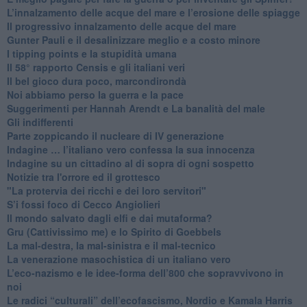
​L’innalzamento delle acque del mare e l’erosione delle spiagge
​Il progressivo innalzamento delle acque del mare
​Gunter Pauli e il desalinizzare meglio e a costo minore
I tipping points e la stupidità umana
​Il 58° rapporto Censis e gli italiani veri
​Il bel gioco dura poco, marcondirondà
Noi abbiamo perso la guerra e la pace
Suggerimenti per Hannah Arendt e La banalità del male
​Gli indifferenti
Parte zoppicando il nucleare di IV generazione
​Indagine … l’italiano vero confessa la sua innocenza
Indagine su un cittadino al di sopra di ogni sospetto
Notizie tra l'orrore ed il grottesco
"La protervia dei ricchi e dei loro servitori"
S’i fossi foco di Cecco Angiolieri
​Il mondo salvato dagli elfi e dai mutaforma?
Gru (Cattivissimo me) e lo Spirito di Goebbels
​La mal-destra, la mal-sinistra e il mal-tecnico
​La venerazione masochistica di un italiano vero
​L’eco-nazismo e le idee-forma dell’800 che sopravvivono in
noi
​Le radici “culturali” dell’ecofascismo, Nordio e Kamala Harris