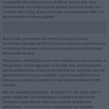
I manoscritti che portano il nome di
Wenzi
, almeno due, sono
probabilmente una rielaborazione dei testi dei vecchi taoisti, con
contributi dell’I Ching, di testi confuciani ed enciclopedici dello e di
alcuni proverbi e aforismi popolari.
Al di là delle controversie sui riferimenti storici e sui suoi
commentari l’attualità del Wenzi è nel suo delineare coerentemente
la decaduta del genere umano come conseguenza dello sviluppo
attivato dalla tecnica:
Nella lontana antichità gli uomini veri respiravano lo yin e lo yang, e
tutti gli esseri viventi seguivano la via della virtù, armonizzandosi
quindi pacificamente. A quei tempi l’autorità era nascosta, creando
spontaneamente la pura semplicità. La pura semplicità non era
stata ancora perduta e perciò le miriadi di esseri vivevano molto
rilassate ...
Alla fine la società si deteriorò. Al tempo di Fu Hsi, ebbe inizio lo
sforzo deliberato; tutti cominciarono a perdere la loro mente
innocente e approdarono alla comprensione consapevole
dell’universo. Le loro virtù erano complicate e non unificate.