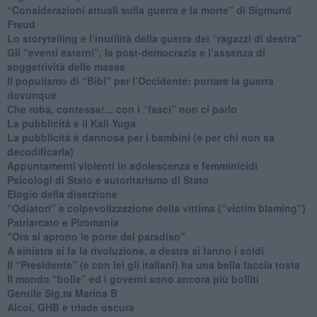
​“Considerazioni attuali sulla guerra e la morte" di Sigmund
Freud
​Lo storytelling e l’inutilità della guerra dei “ragazzi di destra”
​Gli “eventi esterni”, la post-democrazia e l’assenza di
soggettività delle masse
​Il populismo di “Bibi” per l’Occidente: portare la guerra
dovunque
​Che roba, contessa!... con i “fasci” non ci parlo
La pubblicità e il Kali Yuga
​La pubblicità è dannosa per i bambini (e per chi non sa
decodificarla)
​Appuntamenti violenti in adolescenza e femminicidi
​Psicologi di Stato e autoritarismo di Stato
Elogio della diserzione
“Odiatori” e colpevolizzazione della vittima (“victim blaming”)
​Patriarcato e Piromania
"Ora si aprono le porte del paradiso"
​A sinistra si fa la rivoluzione, a destra si fanno i soldi
​Il “Presidente” (e con lei gli italiani) ha una bella faccia tosta
​Il mondo “bolle” ed i governi sono ancora più bolliti
​Gentile Sig.ra Marina B
​Alcol, GHB e triade oscura