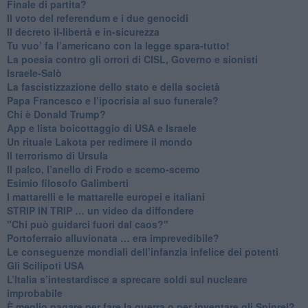
​Finale di partita?
​Il voto del referendum e i due genocidi
Il decreto il-libertà e in-sicurezza
Tu vuo’ fa l’americano con la legge spara-tutto!
La poesia contro gli orrori di CISL, Governo e sionisti
Israele-Salò
​La fascistizzazione dello stato e della società
Papa Francesco e l’ipocrisia al suo funerale?
​Chi è Donald Trump?
App e lista boicottaggio di USA e Israele
​Un rituale Lakota per redimere il mondo
Il terrorismo di Ursula
​Il palco, l’anello di Frodo e scemo-scemo
Esimio filosofo Galimberti
​I mattarelli e le mattarelle europei e italiani
​STRIP IN TRIP … un video da diffondere
"Chi può guidarci fuori dal caos?"
​Portoferraio alluvionata … era imprevedibile?
Le conseguenze mondiali dell’infanzia infelice dei potenti
​Gli Scilipoti USA
L’Italia s’intestardisce a sprecare soldi sul nucleare
improbabile
È meglio pagare per fare la guerra o per inventare gli Spinrel?