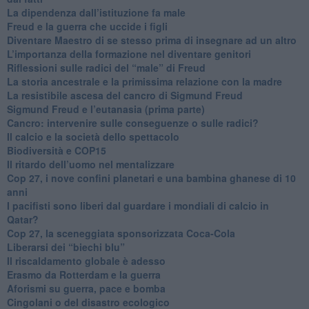
La dipendenza dall’istituzione fa male
​Freud e la guerra che uccide i figli
​Diventare Maestro di se stesso prima di insegnare ad un altro
L’importanza della formazione nel diventare genitori
Riflessioni sulle radici del “male” di Freud
​La storia ancestrale e la primissima relazione con la madre
​La resistibile ascesa del cancro di Sigmund Freud
Sigmund Freud e l’eutanasia (prima parte)
Cancro: intervenire sulle conseguenze o sulle radici?
​Il calcio e la società dello spettacolo
Biodiversità e COP15
​Il ritardo dell’uomo nel mentalizzare
​Cop 27, i nove confini planetari e una bambina ghanese di 10
anni
​I pacifisti sono liberi dal guardare i mondiali di calcio in
Qatar?
​Cop 27, la sceneggiata sponsorizzata Coca-Cola
​Liberarsi dei “biechi blu”
Il riscaldamento globale è adesso
​Erasmo da Rotterdam e la guerra
​Aforismi su guerra, pace e bomba
Cingolani o del disastro ecologico