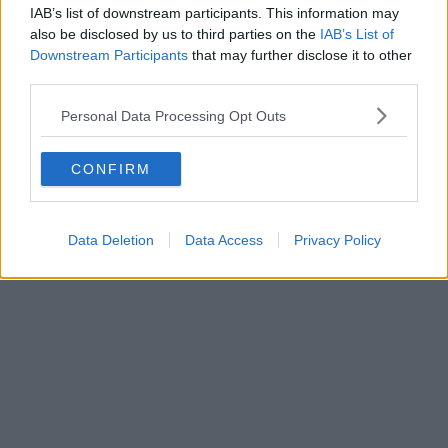
IAB’s list of downstream participants. This information may
also be disclosed by us to third parties on the
IAB’s List of
Downstream Participants
that may further disclose it to other
third parties.
Personal Data Processing Opt Outs
CONFIRM
i livelli del debito pubblico dei vari Stati crescono sempre più in 
Data Deletion
Data Access
Privacy Policy