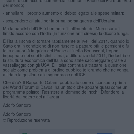
- stabilire con accordi commerciali con tutti i Paesi dell’Est e del Sud
del mondo;
- annullare il proprio aumento di debito legato alle spese militari;
- sospendere gli aiuti per la ormai persa guerra dell’Ucraina!
Ma la paralisi dell’UE è ben nota: il fallimento del Mercosur e il
timido accordo con l’India (in funzione anti-cinese) la dicono lunga.
E l’Italia rischia di tornare rapidamente ai livelli del 2011, quando lo
Stato era in condizione di non riuscire a pagare più le pensioni e fu
tolta d’autorità la guida del Paese all’inetto Berlusconi, troppo
impegnato nei suoi festini … ma, a differenza del 2011, l’industria e
la struttura economica dell’Italia sono state saccheggiate grazie al
vassallaggio con gli USA! E l’Italia continua a trattare la questione
sociale come problema di ordine pubblico tollerando che ne venga
affidata la gestione alle squadracce dell’ICE.
Che dire? Il Rapporto Oxfam, pubblicato come di consueto prima
del World Forum di Davos, ha un titolo che appare quasi come un
programma politico: Resistere al dominio dei ricchi. Difendere la
libertà dal potere dei miliardari.
Adolfo Santoro
Adolfo Santoro
© Riproduzione riservata