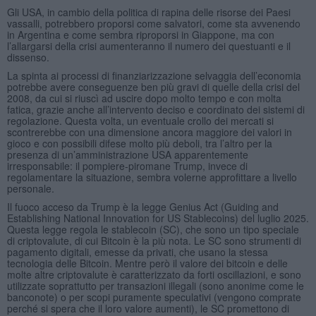
Gli USA, in cambio della politica di rapina delle risorse dei Paesi
vassalli, potrebbero proporsi come salvatori, come sta avvenendo
in Argentina e come sembra riproporsi in Giappone, ma con
l’allargarsi della crisi aumenteranno il numero dei questuanti e il
dissenso.
La spinta ai processi di finanziarizzazione selvaggia dell’economia
potrebbe avere conseguenze ben più gravi di quelle della crisi del
2008, da cui si riuscì ad uscire dopo molto tempo e con molta
fatica, grazie anche all’intervento deciso e coordinato dei sistemi di
regolazione. Questa volta, un eventuale crollo dei mercati si
scontrerebbe con una dimensione ancora maggiore dei valori in
gioco e con possibili difese molto più deboli, tra l’altro per la
presenza di un’amministrazione USA apparentemente
irresponsabile: il pompiere-piromane Trump, invece di
regolamentare la situazione, sembra volerne approfittare a livello
personale.
Il fuoco acceso da Trump è la legge Genius Act (Guiding and
Establishing National Innovation for US Stablecoins) del luglio 2025.
Questa legge regola le stablecoin (SC), che sono un tipo speciale
di criptovalute, di cui Bitcoin è la più nota. Le SC sono strumenti di
pagamento digitali, emesse da privati, che usano la stessa
tecnologia delle Bitcoin. Mentre però il valore dei bitcoin e delle
molte altre criptovalute è caratterizzato da forti oscillazioni, e sono
utilizzate soprattutto per transazioni illegali (sono anonime come le
banconote) o per scopi puramente speculativi (vengono comprate
perché si spera che il loro valore aumenti), le SC promettono di