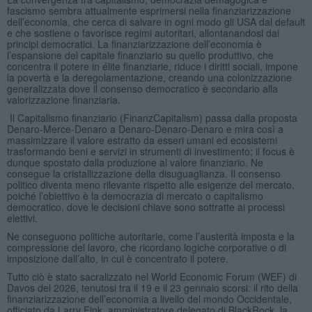
fascismo sembra attualmente esprimersi nella finanziarizzazione
dell’economia, che cerca di salvare in ogni modo gli USA dal default
e che sostiene o favorisce regimi autoritari, allontanandosi dai
principi democratici. La finanziarizzazione dell’economia è
l’espansione del capitale finanziario su quello produttivo, che
concentra il potere in élite finanziarie, riduce i diritti sociali, impone
la povertà e la deregolamentazione, creando una colonizzazione
generalizzata dove il consenso democratico è secondario alla
valorizzazione finanziaria.
Il Capitalismo finanziario (FinanzCapitalism) passa dalla proposta
Denaro-Merce-Denaro a Denaro-Denaro-Denaro e mira così a
massimizzare il valore estratto da esseri umani ed ecosistemi
trasformando beni e servizi in strumenti di investimento; il focus è
dunque spostato dalla produzione al valore finanziario. Ne
consegue la cristallizzazione della disuguaglianza. Il consenso
politico diventa meno rilevante rispetto alle esigenze del mercato,
poiché l’obiettivo è la democrazia di mercato o capitalismo
democratico, dove le decisioni chiave sono sottratte ai processi
elettivi.
Ne conseguono politiche autoritarie, come l’austerità imposta e la
compressione del lavoro, che ricordano logiche corporative o di
imposizione dall’alto, in cui è concentrato il potere.
Tutto ciò è stato sacralizzato nel World Economic Forum (WEF) di
Davos del 2026, tenutosi tra il 19 e il 23 gennaio scorsi: il rito della
finanziarizzazione dell’economia a livello del mondo Occidentale,
officiato da Larry Fink, amministratore delegato di BlackRock, la