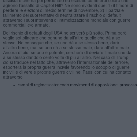
fascista e che ha poi perdonato ed esaltato come eroi coloro che
agirono l’assalto di Capitol Hill? Ne sono evidenti due: 1) il timore di
perdere le elezioni di medio termine di novembre, 2) il parziale
fallimento dei suoi tentativi di neutralizzare il rischio di default
attraverso i suoi interventi di intimidizzazione mondiale con guerre
commerciali e/o armate.
Del rischio di default degli USA ne scriverò più sotto. Prima però
voglio sottolineare che ognuno dà all’altro quello che dà a se
stesso. Ne consegue che, se uno dà a se stesso bene, darà
all’altro bene, ma, se uno dà a se stesso male, darà all’altro male.
Ancora di più: se uno è potente, cercherà di deviare il male che dà
a se stesso dandolo cento volte di più all’altro. Nel caso di Trump
ciò si traduce nel fatto che, attraverso l’Internazionale del terrore,
esporterà la propria guerra incivile favorendo lo scoppio di guerre
incivili e di vere e proprie guerre civili nei Paesi con cui ha contatto
attraverso
cambi di regime sostenendo movimenti di opposizione, provocando ins