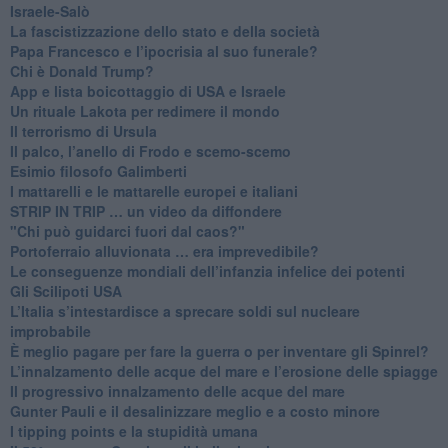
Israele-Salò
​La fascistizzazione dello stato e della società
Papa Francesco e l’ipocrisia al suo funerale?
​Chi è Donald Trump?
App e lista boicottaggio di USA e Israele
​Un rituale Lakota per redimere il mondo
Il terrorismo di Ursula
​Il palco, l’anello di Frodo e scemo-scemo
Esimio filosofo Galimberti
​I mattarelli e le mattarelle europei e italiani
​STRIP IN TRIP … un video da diffondere
"Chi può guidarci fuori dal caos?"
​Portoferraio alluvionata … era imprevedibile?
Le conseguenze mondiali dell’infanzia infelice dei potenti
​Gli Scilipoti USA
L’Italia s’intestardisce a sprecare soldi sul nucleare
improbabile
È meglio pagare per fare la guerra o per inventare gli Spinrel?
​L’innalzamento delle acque del mare e l’erosione delle spiagge
​Il progressivo innalzamento delle acque del mare
​Gunter Pauli e il desalinizzare meglio e a costo minore
I tipping points e la stupidità umana