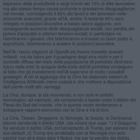
esplosivo della produttività e degli introiti del 10% di élite lavorative;
ma allo stesso tempo causa profonde e gravissime disuguaglianze
nel mondo, coinvolgendo il 60% dei lavori e dei lavoratori nelle
economie avanzate; grazie all’IA, anche, il restante 90% sarà
relegato in posizioni lavorative a basso valore aggiunto, con
conseguente aumento delle diseguaglianze sociali, con perdita del
potere d’acquisto e ulteriori tensioni sociali; in particolare ne
risentiranno i giovani, che faticheranno a trovare un buon posto e,
soprattutto, faticheranno a scalare le posizioni lavorative.
Nell’IA i tecno-oligarchi di OpenAI etc hanno investito svariati
miliardi, ma da fulcro per il guadagno degli stra-ricchi e per il
controllo diffuso del resto della popolazione IA potrebbe diventare
fulcro della crisi: lo scoppio della bolla dell’IA potrebbe conseguire
al fatto che gli investimenti nell’IA superano di molto i possibili
guadagni. A ciò si aggiunga che la Cina ha elaborato sistemi di
Intelligenza Artificiale meno costosi e che mettono a disposizione
dell’utente molti altri vantaggi.
La Cina, dunque, si sta muovendo, e non solo in ambito
tecnologico: ad esempio, sta comprando a basso costo il debito dei
Paesi del Sud del mondo, che in questo modo tenderanno a
sviluppare rapporti economici con la Cina e tra di loro.
La Cina, Taiwan, Singapore, la Norvegia, la Svezia, la Danimarca
stanno vendendo il debito USA. (da notare due cose: 1) il Giappone
ha venduto il debito USA, col beneplacito di Trump, per salvarsi dal
suo default, 2) Trump era arrabbiato con la Norvegia non solo
perché non gli è stato dato il Nobel, ma per la vendita del debito