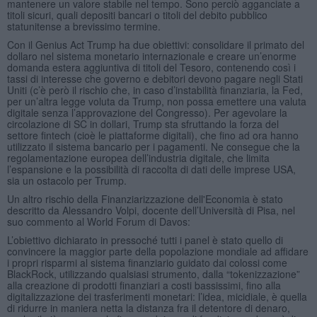
mantenere un valore stabile nel tempo. Sono perciò agganciate a
titoli sicuri, quali depositi bancari o titoli del debito pubblico
statunitense a brevissimo termine.
Con il Genius Act Trump ha due obiettivi: consolidare il primato del
dollaro nel sistema monetario internazionale e creare un’enorme
domanda estera aggiuntiva di titoli del Tesoro, contenendo così i
tassi di interesse che governo e debitori devono pagare negli Stati
Uniti (c’è però il rischio che, in caso d’instabilità finanziaria, la Fed,
per un’altra legge voluta da Trump, non possa emettere una valuta
digitale senza l’approvazione del Congresso). Per agevolare la
circolazione di SC in dollari, Trump sta sfruttando la forza del
settore fintech (cioè le piattaforme digitali), che fino ad ora hanno
utilizzato il sistema bancario per i pagamenti. Ne consegue che la
regolamentazione europea dell’industria digitale, che limita
l’espansione e la possibilità di raccolta di dati delle imprese USA,
sia un ostacolo per Trump.
Un altro rischio della Finanziarizzazione dell'Economia è stato
descritto da Alessandro Volpi, docente dell’Università di Pisa, nel
suo commento al World Forum di Davos:
L’obiettivo dichiarato in pressoché tutti i panel è stato quello di
convincere la maggior parte della popolazione mondiale ad affidare
i propri risparmi al sistema finanziario guidato dai colossi come
BlackRock, utilizzando qualsiasi strumento, dalla “tokenizzazione”
alla creazione di prodotti finanziari a costi bassissimi, fino alla
digitalizzazione dei trasferimenti monetari: l’idea, micidiale, è quella
di ridurre in maniera netta la distanza fra il detentore di denaro,