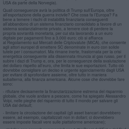
USA da parte della Norvegia).
Quali conseguenze avrà la politica di Trump sull’Europa, oltre
all’esportazione della guerra incivile? Che cosa fa l’Europa? Fa
bene a temere i rischi di instabilità finanziaria conseguenti
all’abbandono di un sistema finanziario consolidato a favore di un
sistema sostanzialmente privato, a temere cioè di perdere la
propria sovranità monetaria, per cui sta lavorando a un euro
digitale per pagamenti fino a 3.000 euro; ciò si affianca
al Regolamento sui Mercati delle Criptovalute (MiCA), che consente
agli attori europei di emettere SC denominate in euro con solide
tutele per i consumatori. Ma rimane inerte, frastornata per la crisi
energetica conseguente alla dissennata rinuncia al gas russo, per il
subire i dazi di Trump e, ora, per le conseguenze della svalutazione
del dollaro rispetto all’euro, che limita le sue esportazioni. Tutto ciò
dovrebbe consigliare un deciso e urgente sganciamento dagli USA
per evitare di sprofondare assieme, oltre tutto in maniera
subalterna, alla finanza americana. Alcune cose che dovrebbe fare
sono:
- rifiutare decisamente la finanziarizzazione estrema del risparmio
globale, che vuole andare a pescare, come ha spiegato Alessandro
Volpi, nelle pieghe del risparmio di tutto il mondo per salvare gli
USA dal default;
- limitare la circolazione dei capitali (gli asset bancari dovrebbero
essere, ad esempio, capitalizzati non in dollari; ci dovrebbero
essere imposte fiscali vere sulle piattaforme americane);