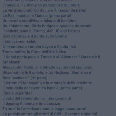
​I comici e il vittimismo paranoideo al potere
​La virtù secondo Confucio e Xi (seconda parte)
Le Pax imperiali e Tianxia (prima parte)
Un mondo condiviso a misura di bambino
​Un chiarimento, Chris Hedges e qualche domanda
Il velleitarismo di Trump, dell’UE e di Darwin
​Karen Horney e il ponte sullo Stretto
​I bulli vanno isolati
L’invertebrata von der Leyen e il Lula-risk
Trump soffre, la Corte dell'Aia è viva
​Il Nobel per la pace a Trump o all’Albanese? Questo è il
problema!
​Alessandro Orsini e la tetrade oscura del sionismo
​Hilsenrath e le 9 omotipie tra Nazismo, Sionismo e
Americanismo" (4^ parte)
​Il terrore di Netanyahu e la strategia della tensione
Il mito della democratica Israele (prima parte)
​Finale di partita?
​Il voto del referendum e i due genocidi
Il decreto il-libertà e in-sicurezza
Tu vuo’ fa l’americano con la legge spara-tutto!
La poesia contro gli orrori di CISL, Governo e sionisti