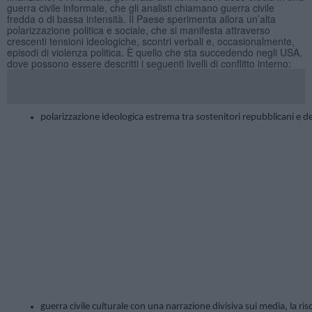
guerra civile informale, che gli analisti chiamano guerra civile
fredda o di bassa intensità. Il Paese sperimenta allora un’alta
polarizzazione politica e sociale, che si manifesta attraverso
crescenti tensioni ideologiche, scontri verbali e, occasionalmente,
episodi di violenza politica. È quello che sta succedendo negli USA,
dove possono essere descritti i seguenti livelli di conflitto interno:
polarizzazione ideologica estrema tra sostenitori repubblicani e dem
guerra civile culturale con una narrazione divisiva sui media, la ris