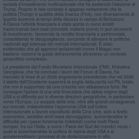
società d’investimento multinazionale che ha sostenuto l’elezione di
Trump. Proprio in tale contesto è apparso nettamente che la
politica (Trump) è suddita della finanza (Fink), non diversamente di
quanto avvenne ai tempi della discesa in campo di Berlusconi.
A Davos l’attività finanziaria è stata spinta in nuovi ambiti
trasformando beni reali (immobili, materie prime) in puri strumenti
di investimento, favorendo la rendita finanziaria e patrimoniale,
consolidando le disuguaglianze, cercando di allineare le politiche
nazionali agli interessi dei mercati internazionali. È stato
evidenziato che gli approcci isolazionisti (come il Maga) non
bastano: occorre la guida dell’economia attraverso un contesto
geopolitico complesso.
La presidente del Fondo Monetario Intenzionale (FMI), Kristalina
Georgieva, che ha concluso i lavori del Forum di Davos, ha
tracciato le linee di un 2026 angosciante prevedendo che nel 2026
il debito dell’Occidente supererà la soglia della parità col PIL totale,
che non è supportato da una crescita non abbastanza forte. Ne
consegue l’ipotesi di una crisi finanziaria che abbia origine dagli
USA e si diffonda poi in diverse direzioni geografiche, in particolare
verso l’Europa. Lo scoppio della crisi, oltre alle grandi conseguenze
sui mercati, indebolirebbe l’egemonia USA sull’ordine
internazionale a favore soprattutto della Cina (che, solo a livello
economico, sarebbe anch’essa danneggiata), aumenterebbe le
difficoltà per i paesi fortemente indebitati (come molti Paesi
europei, tra cui l’Italia, e come i Paesi del Sud del mondo) verso i
quali si accentuerebbe la politica di rapina degli USA e si
accelererebbero i processi di de-dollarizzazione in atto.