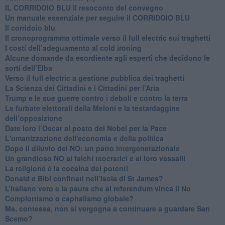
IL CORRIDOIO BLU il resoconto del convegno
Un manuale essenziale per seguire il CORRIDOIO BLU
Il corridoio blu
​Il cronoprogramma ottimale verso il full electric sui traghetti
​I costi dell’adeguamento al cold ironing
Alcune domande da esordiente agli esperti che decidono le
sorti dell’Elba
Verso il full electric a gestione pubblica dei traghetti​
​La Scienza dei Cittadini e i Cittadini per l’Aria
Trump e le sue guerre contro i deboli e contro la terra
​Le furbate elettorali della Meloni e la testardaggine
dell’opposizione
​Date loro l’Oscar al posto del Nobel per la Pace
L'umanizzazione dell'economia e della politica
​Dopo il diluvio dei NO: un patto intergenerazionale
​Un grandioso NO ai falchi teocratici e ai loro vassalli
La religione è la cocaina dei potenti
Donald e Bibi confinati nell’isola di St James?
L’italiano vero e la paura che al referendum vinca il No
​Complottismo o capitalismo globale?
​Ma, contessa, non si vergogna a continuare a guardare San
Scemo?