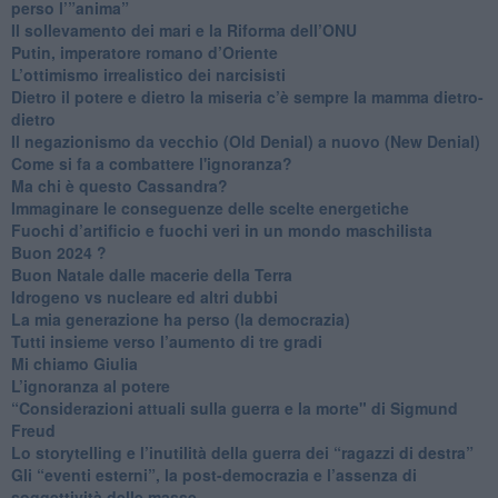
perso l’”anima”
​Il sollevamento dei mari e la Riforma dell’ONU
Putin, imperatore romano d’Oriente
​L’ottimismo irrealistico dei narcisisti
​Dietro il potere e dietro la miseria c’è sempre la mamma dietro-
dietro
Il negazionismo da vecchio (Old Denial) a nuovo (New Denial)
Come si fa a combattere l'ignoranza?
Ma chi è questo Cassandra?
Immaginare le conseguenze delle scelte energetiche
​Fuochi d’artificio e fuochi veri in un mondo maschilista
Buon 2024 ?
​Buon Natale dalle macerie della Terra
​Idrogeno vs nucleare ed altri dubbi
​La mia generazione ha perso (la democrazia)
​Tutti insieme verso l’aumento di tre gradi
Mi chiamo Giulia
L’ignoranza al potere
​“Considerazioni attuali sulla guerra e la morte" di Sigmund
Freud
​Lo storytelling e l’inutilità della guerra dei “ragazzi di destra”
​Gli “eventi esterni”, la post-democrazia e l’assenza di
soggettività delle masse