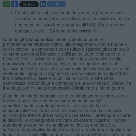
L’ambiguità di chi, a seconda del vento, si propone come
salvatore o persecutore dell’altro e non ha coscienza di sé e
nemmeno dell’altro ben si adatta agli USA. Sia le persone
ambigue, sia gli USA sono pericolosissimi!
Quando gli USA superficialmente si sentono buoni e
profondamente sfruttano l’altro, allora esportano, con le buone o
con le cattive, la democrazia con risultati disastrosi: gli esempi più
eclatanti sono stati l’invasione dell’Iraq nel 2003 e l’intervento in
Libia nel 2011, inizialmente giustificati come promozione della
democrazia, hanno portato a disordine a lungo termine e al
collasso delle strutture statali; ancora più ridicola è stata la fine del
ventennale impegno in Afghanistan della coalizione a guida USA!
Ma la credenza di essere buoni, se non altro, anche se la
democrazia nasconde una demagogia e una violenza di classe, ha
il vantaggio che i paesi democratici difficilmente si fanno guerra.
Quando, con la demagogia e con un atteggiamento aggressivo e
fazioso, quelli che si sentono coerentemente cattivi
superficialmente e profondamente – per quanto la loro
consapevolezza si arresta ad una rabbia cronica da scaricare
sull’altro per evitare che si rivolga su se stessi – arrivano a vincere
le elezioni, le conseguenze arrivano ad essere tragiche: il potere
autoritario si esprime in una dittatura, che, se non riesce a
soffocare democraticamente il dissenso, si trasforma in capitalismo
finanziario, e l’instabilità generata all’interno del Paese sfocia in una