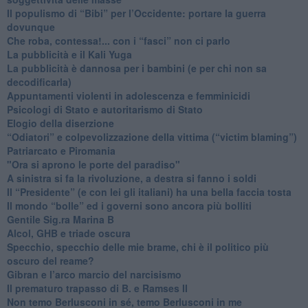
​Il populismo di “Bibi” per l’Occidente: portare la guerra
dovunque
​Che roba, contessa!... con i “fasci” non ci parlo
La pubblicità e il Kali Yuga
​La pubblicità è dannosa per i bambini (e per chi non sa
decodificarla)
​Appuntamenti violenti in adolescenza e femminicidi
​Psicologi di Stato e autoritarismo di Stato
Elogio della diserzione
“Odiatori” e colpevolizzazione della vittima (“victim blaming”)
​Patriarcato e Piromania
"Ora si aprono le porte del paradiso"
​A sinistra si fa la rivoluzione, a destra si fanno i soldi
​Il “Presidente” (e con lei gli italiani) ha una bella faccia tosta
​Il mondo “bolle” ed i governi sono ancora più bolliti
​Gentile Sig.ra Marina B
​Alcol, GHB e triade oscura
​Specchio, specchio delle mie brame, chi è il politico più
oscuro del reame?
​Gibran e l’arco marcio del narcisismo
​Il prematuro trapasso di B. e Ramses II
​Non temo Berlusconi in sé, temo Berlusconi in me