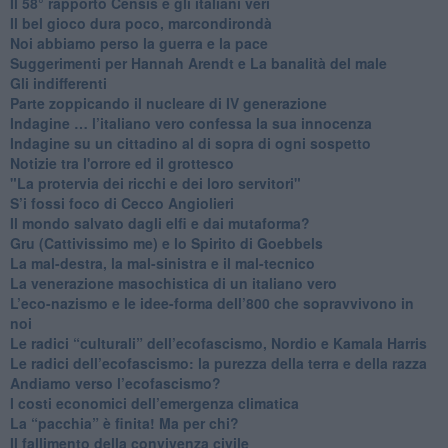
​Il 58° rapporto Censis e gli italiani veri
​Il bel gioco dura poco, marcondirondà
Noi abbiamo perso la guerra e la pace
Suggerimenti per Hannah Arendt e La banalità del male
​Gli indifferenti
Parte zoppicando il nucleare di IV generazione
​Indagine … l’italiano vero confessa la sua innocenza
Indagine su un cittadino al di sopra di ogni sospetto
Notizie tra l'orrore ed il grottesco
"La protervia dei ricchi e dei loro servitori"
S’i fossi foco di Cecco Angiolieri
​Il mondo salvato dagli elfi e dai mutaforma?
Gru (Cattivissimo me) e lo Spirito di Goebbels
​La mal-destra, la mal-sinistra e il mal-tecnico
​La venerazione masochistica di un italiano vero
​L’eco-nazismo e le idee-forma dell’800 che sopravvivono in
noi
​Le radici “culturali” dell’ecofascismo, Nordio e Kamala Harris
Le radici dell’ecofascismo: la purezza della terra e della razza
Andiamo verso l’ecofascismo?
I costi economici dell’emergenza climatica
​La “pacchia” è finita! Ma per chi?
​Il fallimento della convivenza civile