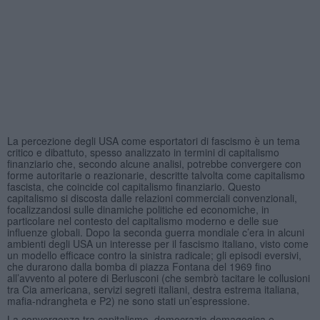
La percezione degli USA come esportatori di fascismo è un tema
critico e dibattuto, spesso analizzato in termini di capitalismo
finanziario che, secondo alcune analisi, potrebbe convergere con
forme autoritarie o reazionarie, descritte talvolta come capitalismo
fascista, che coincide col capitalismo finanziario. Questo
capitalismo si discosta dalle relazioni commerciali convenzionali,
focalizzandosi sulle dinamiche politiche ed economiche, in
particolare nel contesto del capitalismo moderno e delle sue
influenze globali. Dopo la seconda guerra mondiale c’era in alcuni
ambienti degli USA un interesse per il fascismo italiano, visto come
un modello efficace contro la sinistra radicale; gli episodi eversivi,
che durarono dalla bomba di piazza Fontana del 1969 fino
all’avvento al potere di Berlusconi (che sembrò tacitare le collusioni
tra Cia americana, servizi segreti italiani, destra estrema italiana,
mafia-ndrangheta e P2) ne sono stati un’espressione.
La convergenza tra capitalismo, democrazia demagogica e