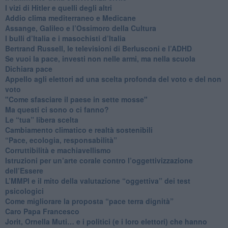
​I vizi di Hitler e quelli degli altri
Addio clima mediterraneo e Medicane
​Assange, Galileo e l’Ossimoro della Cultura
​I bulli d’Italia e i masochisti d’Italia
​Bertrand Russell, le televisioni di Berlusconi e l’ADHD
​Se vuoi la pace, investi non nelle armi, ma nella scuola
​Dichiara pace
​Appello agli elettori ad una scelta profonda del voto e del non
voto
"Come sfasciare il paese in sette mosse"
​Ma questi ci sono o ci fanno?
​Le “tua” libera scelta
Cambiamento climatico e realtà sostenibili
“Pace, ecologia, responsabilità”
​Corruttibilità e machiavellismo
Istruzioni per un’arte corale contro l’oggettivizzazione
dell’Essere
​L’MMPI e il mito della valutazione “oggettiva” dei test
psicologici
Come migliorare la proposta “pace terra dignità”
Caro Papa Francesco
​Jorit, Ornella Muti… e i politici (e i loro elettori) che hanno