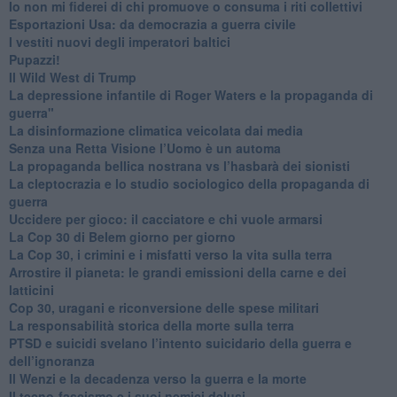
​Io non mi fiderei di chi promuove o consuma i riti collettivi
Esportazioni Usa: da democrazia a guerra civile
​I vestiti nuovi degli imperatori baltici
​Pupazzi!
​Il Wild West di Trump
​La depressione infantile di Roger Waters e la propaganda di
guerra"
​La disinformazione climatica veicolata dai media
Senza una Retta Visione l’Uomo è un automa
​La propaganda bellica nostrana vs l’hasbarà dei sionisti
​La cleptocrazia e lo studio sociologico della propaganda di
guerra
​Uccidere per gioco: il cacciatore e chi vuole armarsi
​La Cop 30 di Belem giorno per giorno
La Cop 30, i crimini e i misfatti verso la vita sulla terra
Arrostire il pianeta: le grandi emissioni della carne e dei
latticini
​Cop 30, uragani e riconversione delle spese militari
La responsabilità storica della morte sulla terra
PTSD e suicidi svelano l’intento suicidario della guerra e
dell’ignoranza
Il Wenzi e la decadenza verso la guerra e la morte
​Il tecno-fascismo e i suoi nemici delusi