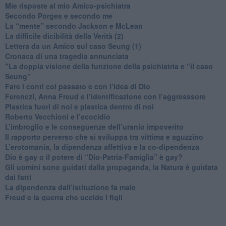
​Mie risposte al mio Amico-psichiatra
​Secondo Porges e secondo me
​La “mente” secondo Jackson e McLean
La difficile dicibilità della Verità (2)
​Lettera da un Amico sul caso Seung (1)
​Cronaca di una tragedia annunciata
"​La doppia visione della funzione della psichiatria e “il caso
Seung”
​Fare i conti col passato e con l’idea di Dio
​Ferenczi, Anna Freud e l’identificazione con l’aggresssore
Plastica fuori di noi e plastica dentro di noi
​Roberto Vecchioni e l’ecocidio
​L’imbroglio e le conseguenze dell’uranio impoverito
​Il rapporto perverso che si sviluppa tra vittima e aguzzino
L’erotomania, la dipendenza affettiva e la co-dipendenza
​Dio è gay o il potere di “Dio-Patria-Famiglia” è gay?
​Gli uomini sono guidati dalla propaganda, la Natura è guidata
dai fatti
La dipendenza dall’istituzione fa male
​Freud e la guerra che uccide i figli
​Diventare Maestro di se stesso prima di insegnare ad un altro
L’importanza della formazione nel diventare genitori