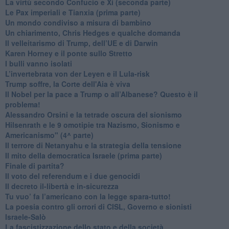
​La virtù secondo Confucio e Xi (seconda parte)
Le Pax imperiali e Tianxia (prima parte)
Un mondo condiviso a misura di bambino
​Un chiarimento, Chris Hedges e qualche domanda
Il velleitarismo di Trump, dell’UE e di Darwin
​Karen Horney e il ponte sullo Stretto
​I bulli vanno isolati
L’invertebrata von der Leyen e il Lula-risk
Trump soffre, la Corte dell'Aia è viva
​Il Nobel per la pace a Trump o all’Albanese? Questo è il
problema!
​Alessandro Orsini e la tetrade oscura del sionismo
​Hilsenrath e le 9 omotipie tra Nazismo, Sionismo e
Americanismo" (4^ parte)
​Il terrore di Netanyahu e la strategia della tensione
Il mito della democratica Israele (prima parte)
​Finale di partita?
​Il voto del referendum e i due genocidi
Il decreto il-libertà e in-sicurezza
Tu vuo’ fa l’americano con la legge spara-tutto!
La poesia contro gli orrori di CISL, Governo e sionisti
Israele-Salò
​La fascistizzazione dello stato e della società