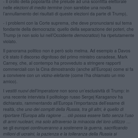
- il crollo della popolarità che prelude ad una sconfitta elettorale
nelle
elezioni di medio termine
(non sarebbe una novità
l’annullamento dei risultati di queste elezioni da parte di Trump),
- i problemi con la Corte suprema, che deve pronunciarsi sul tema
fondante della democrazia: quello della separazione dei poteri, che
Trump (e non solo lui nell’Occidente
democratico
) ha ripetutamente
violato.
Il panorama politico non è però solo melma. Ad esempio a Davos
c’è stato il discorso dignitoso del primo ministro canadese, Mark
Carney, che, al contempo ha provveduto a stringere rapporti
commerciali con la Cina dimostrando (anche all’Europa) come si fa
a convivere con un
vicino-elefante
(come l’ha chiamato un mio
amico).
I
vestiti nuovi dell’imperatore
non sono un’esclusività di Trump: in
una recente intervista il politologo russo Sergej Karaganov ha
dichiarato, rammentando all’Europa l’importanza dell’esame di
realtà, che
uno dei compiti della Russia, tra gli altri, è quello di
riportare l’Europa alla ragione
…
ciò possa essere fatto senza l’uso
di armi nucleari, ma solo attraverso la minaccia del loro utilizzo
…
se gli europei
continueranno a sostenere la guerra, sacrificando
milioni di ucraini, la pazienza e la tolleranza della Russia si