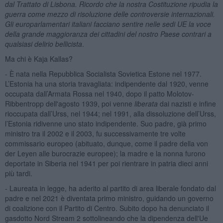
dal Trattato di Lisbona. Ricordo che la nostra Costituzione ripudia la
guerra come mezzo di risoluzione delle controversie internazionali.
Gli europarlamentari italiani facciano sentire nelle sedi UE la voce
della grande maggioranza dei cittadini del nostro Paese contrari a
qualsiasi delirio bellicista
.
Ma chi è Kaja Kallas?
- È nata nella Repubblica Socialista Sovietica Estone nel 1977.
L’Estonia ha una storia travagliata: indipendente dal 1920, venne
occupata dall’Armata Rossa nel 1940, dopo il patto Molotov-
Ribbentropp dell'agosto 1939, poi venne
liberata
dai nazisti e infine
rioccupata dall’Urss, nel 1944; nel 1991, alla dissoluzione dell’Urss,
l’Estonia ridivenne uno stato indipendente. Suo padre, già primo
ministro tra il 2002 e il 2003, fu successivamente tre volte
commissario europeo (abituato, dunque, come il padre della von
der Leyen alle burocrazie europee); la madre e la nonna furono
deportate in Siberia nel 1941 per poi rientrare in patria dieci anni
più tardi.
- Laureata in legge, ha aderito al partito di area liberale fondato dal
padre e nel 2021 è diventata primo ministro, guidando un governo
di coalizione con il Partito di Centro. Subito dopo ha denunciato il
gasdotto Nord Stream 2 sottolineando che la dipendenza dell'Ue