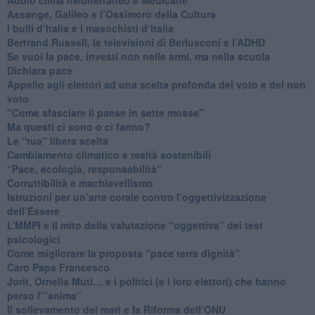
​Assange, Galileo e l’Ossimoro della Cultura
​I bulli d’Italia e i masochisti d’Italia
​Bertrand Russell, le televisioni di Berlusconi e l’ADHD
​Se vuoi la pace, investi non nelle armi, ma nella scuola
​Dichiara pace
​Appello agli elettori ad una scelta profonda del voto e del non
voto
"Come sfasciare il paese in sette mosse"
​Ma questi ci sono o ci fanno?
​Le “tua” libera scelta
Cambiamento climatico e realtà sostenibili
“Pace, ecologia, responsabilità”
​Corruttibilità e machiavellismo
Istruzioni per un’arte corale contro l’oggettivizzazione
dell’Essere
​L’MMPI e il mito della valutazione “oggettiva” dei test
psicologici
Come migliorare la proposta “pace terra dignità”
Caro Papa Francesco
​Jorit, Ornella Muti… e i politici (e i loro elettori) che hanno
perso l’”anima”
​Il sollevamento dei mari e la Riforma dell’ONU