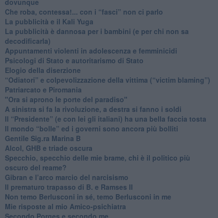
dovunque
​Che roba, contessa!... con i “fasci” non ci parlo
La pubblicità e il Kali Yuga
​La pubblicità è dannosa per i bambini (e per chi non sa
decodificarla)
​Appuntamenti violenti in adolescenza e femminicidi
​Psicologi di Stato e autoritarismo di Stato
Elogio della diserzione
“Odiatori” e colpevolizzazione della vittima (“victim blaming”)
​Patriarcato e Piromania
"Ora si aprono le porte del paradiso"
​A sinistra si fa la rivoluzione, a destra si fanno i soldi
​Il “Presidente” (e con lei gli italiani) ha una bella faccia tosta
​Il mondo “bolle” ed i governi sono ancora più bolliti
​Gentile Sig.ra Marina B
​Alcol, GHB e triade oscura
​Specchio, specchio delle mie brame, chi è il politico più
oscuro del reame?
​Gibran e l’arco marcio del narcisismo
​Il prematuro trapasso di B. e Ramses II
​Non temo Berlusconi in sé, temo Berlusconi in me
​Mie risposte al mio Amico-psichiatra
​Secondo Porges e secondo me