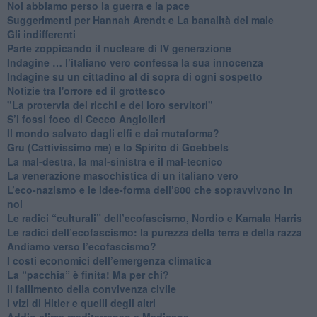
Noi abbiamo perso la guerra e la pace
Suggerimenti per Hannah Arendt e La banalità del male
​Gli indifferenti
Parte zoppicando il nucleare di IV generazione
​Indagine … l’italiano vero confessa la sua innocenza
Indagine su un cittadino al di sopra di ogni sospetto
Notizie tra l'orrore ed il grottesco
"La protervia dei ricchi e dei loro servitori"
S’i fossi foco di Cecco Angiolieri
​Il mondo salvato dagli elfi e dai mutaforma?
Gru (Cattivissimo me) e lo Spirito di Goebbels
​La mal-destra, la mal-sinistra e il mal-tecnico
​La venerazione masochistica di un italiano vero
​L’eco-nazismo e le idee-forma dell’800 che sopravvivono in
noi
​Le radici “culturali” dell’ecofascismo, Nordio e Kamala Harris
Le radici dell’ecofascismo: la purezza della terra e della razza
Andiamo verso l’ecofascismo?
I costi economici dell’emergenza climatica
​La “pacchia” è finita! Ma per chi?
​Il fallimento della convivenza civile
​I vizi di Hitler e quelli degli altri
Addio clima mediterraneo e Medicane