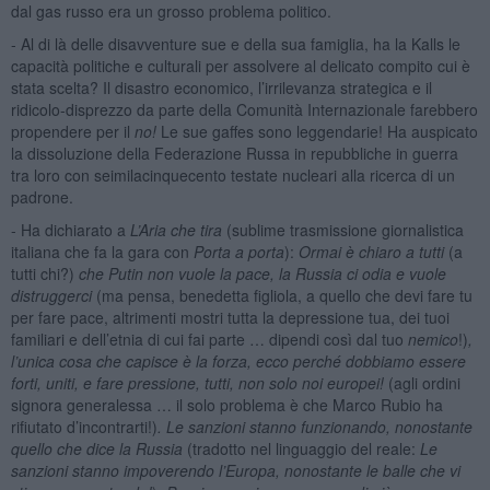
dal gas russo era un grosso problema politico.
- Al di là delle disavventure sue e della sua famiglia, ha la Kalls le
capacità politiche e culturali per assolvere al delicato compito cui è
stata scelta? Il disastro economico, l’irrilevanza strategica e il
ridicolo-disprezzo da parte della Comunità Internazionale farebbero
propendere per il
no!
Le sue gaffes sono leggendarie! Ha auspicato
la dissoluzione della Federazione Russa in repubbliche in guerra
tra loro con seimilacinquecento testate nucleari alla ricerca di un
padrone.
- Ha dichiarato a
L’Aria che tira
(sublime trasmissione giornalistica
italiana che fa la gara con
Porta a porta
):
Ormai è chiaro a tutti
(a
tutti chi?)
che Putin non vuole la pace, la Russia ci odia e vuole
distruggerci
(ma pensa, benedetta figliola, a quello che devi fare tu
per fare pace, altrimenti mostri tutta la depressione tua, dei tuoi
familiari e dell’etnia di cui fai parte … dipendi così dal tuo
nemico
!)
,
l’unica cosa che capisce è la forza, ecco perché dobbiamo essere
forti, uniti, e fare pressione, tutti, non solo noi europei!
(agli ordini
signora generalessa … il solo problema è che Marco Rubio ha
rifiutato d’incontrarti!)
. Le sanzioni stanno funzionando, nonostante
quello che dice la Russia
(tradotto nel linguaggio del reale:
Le
sanzioni stanno impoverendo l’Europa, nonostante le balle che vi