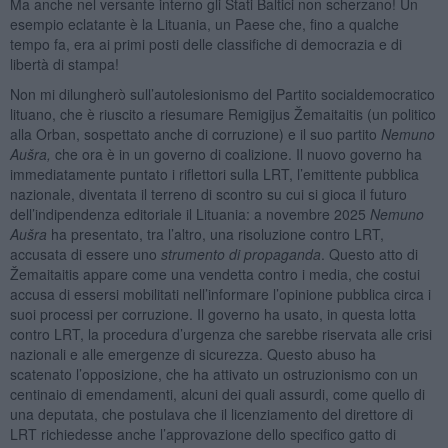
Ma anche nel versante interno gli Stati Baltici non scherzano! Un
esempio eclatante è la Lituania, un Paese che, fino a qualche
tempo fa, era ai primi posti delle classifiche di democrazia e di
libertà di stampa!
Non mi dilungherò sull’autolesionismo del Partito socialdemocratico
lituano, che è riuscito a riesumare Remigijus Žemaitaitis (un politico
alla Orban, sospettato anche di corruzione) e il suo partito
Nemuno
Aušra,
che ora è in un governo di coalizione. Il nuovo governo ha
immediatamente puntato i riflettori sulla LRT, l’emittente pubblica
nazionale, diventata il terreno di scontro su cui si gioca il futuro
dell’indipendenza editoriale il Lituania: a novembre 2025
Nemuno
Aušra
ha presentato, tra l’altro, una risoluzione contro LRT,
accusata di essere uno
strumento di propaganda
. Questo atto di
Žemaitaitis appare come una vendetta contro i media, che costui
accusa di essersi mobilitati nell’informare l’opinione pubblica circa i
suoi processi per corruzione. Il governo ha usato, in questa lotta
contro LRT, la procedura d’urgenza che sarebbe riservata alle crisi
nazionali e alle emergenze di sicurezza. Questo abuso ha
scatenato l’opposizione, che ha attivato un ostruzionismo con un
centinaio di emendamenti, alcuni dei quali assurdi, come quello di
una deputata, che postulava che il licenziamento del direttore di
LRT richiedesse anche l’approvazione dello specifico gatto di