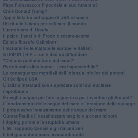
Papa Francesco e l’ipocrisia al suo funerale?
​Chi è Donald Trump?
App e lista boicottaggio di USA e Israele
​Un rituale Lakota per redimere il mondo
Il terrorismo di Ursula
​Il palco, l’anello di Frodo e scemo-scemo
Esimio filosofo Galimberti
​I mattarelli e le mattarelle europei e italiani
​STRIP IN TRIP … un video da diffondere
"Chi può guidarci fuori dal caos?"
​Portoferraio alluvionata … era imprevedibile?
Le conseguenze mondiali dell’infanzia infelice dei potenti
​Gli Scilipoti USA
L’Italia s’intestardisce a sprecare soldi sul nucleare
improbabile
È meglio pagare per fare la guerra o per inventare gli Spinrel?
​L’innalzamento delle acque del mare e l’erosione delle spiagge
​Il progressivo innalzamento delle acque del mare
​Gunter Pauli e il desalinizzare meglio e a costo minore
I tipping points e la stupidità umana
​Il 58° rapporto Censis e gli italiani veri
​Il bel gioco dura poco, marcondirondà