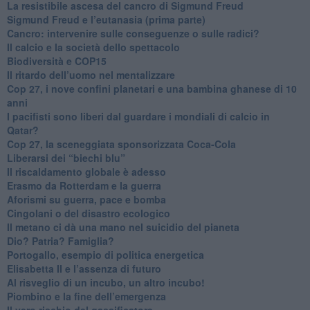
​La resistibile ascesa del cancro di Sigmund Freud
Sigmund Freud e l’eutanasia (prima parte)
Cancro: intervenire sulle conseguenze o sulle radici?
​Il calcio e la società dello spettacolo
Biodiversità e COP15
​Il ritardo dell’uomo nel mentalizzare
​Cop 27, i nove confini planetari e una bambina ghanese di 10
anni
​I pacifisti sono liberi dal guardare i mondiali di calcio in
Qatar?
​Cop 27, la sceneggiata sponsorizzata Coca-Cola
​Liberarsi dei “biechi blu”
Il riscaldamento globale è adesso
​Erasmo da Rotterdam e la guerra
​Aforismi su guerra, pace e bomba
Cingolani o del disastro ecologico
​Il metano ci dà una mano nel suicidio del pianeta
​Dio? Patria? Famiglia?
Portogallo, esempio di politica energetica
​Elisabetta II e l’assenza di futuro
Al risveglio di un incubo, un altro incubo!
​Piombino e la fine dell’emergenza
​Il vero rischio del gassificatore