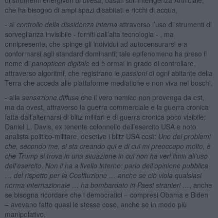
che ha bisogno di ampi spazi disabitati e ricchi di acqua,
- al
controllo della dissidenza interna
attraverso l’uso di strumenti di
sorveglianza invisibile - forniti dall’alta tecnologia - , ma
onnipresente, che spinge gli individui ad autocensurarsi e a
conformarsi agli standard dominanti; tale epifenomeno ha preso il
nome di
panopticon digitale
ed è ormai in grado di controllare,
attraverso algoritmi, che registrano le
passioni
di ogni abitante della
Terra che acceda alle piattaforme mediatiche e non viva nei boschi,
- alla
sensazione diffusa
che il vero nemico non provenga da est,
ma da ovest, attraverso la guerra commerciale e la guerra cronica
fatta dall’alternarsi di blitz militari e di guerra cronica poco visibile;
Daniel L. Davis, ex tenente colonnello dell’esercito USA e noto
analista politico-militare, descrive i blitz USA così:
Uno dei problemi
che, secondo me, si sta creando qui e di cui mi preoccupo molto, è
che Trump si trova in una situazione in cui non ha veri limiti all’uso
dell’esercito
.
Non li ha a livello interno: parlo dell’opinione pubblica
… del rispetto per la Costituzione … anche se ciò viola qualsiasi
norma internazionale … ha bombardato in Paesi stranieri …
, anche
se bisogna ricordare che i democratici – compresi Obama e Biden
– avevano fatto quasi le stesse cose, anche se in modo più
manipolativo.