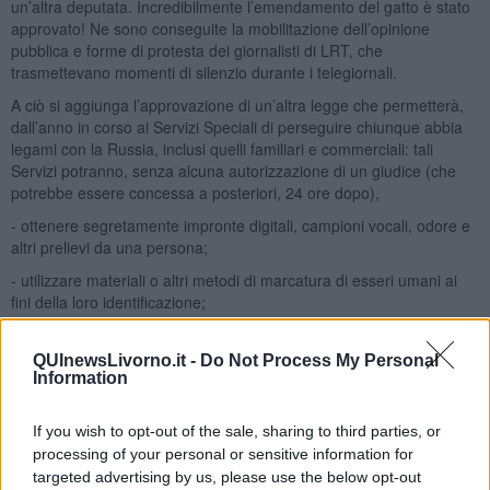
un’altra deputata. Incredibilmente l’emendamento del gatto è stato
approvato! Ne sono conseguite la mobilitazione dell’opinione
pubblica e forme di protesta dei giornalisti di LRT, che
trasmettevano momenti di silenzio durante i telegiornali.
A ciò si aggiunga l’approvazione di un’altra legge che permetterà,
dall’anno in corso ai Servizi Speciali di perseguire chiunque abbia
legami con la Russia, inclusi quelli familiari e commerciali: tali
Servizi potranno, senza alcuna autorizzazione di un giudice (che
potrebbe essere concessa a posteriori, 24 ore dopo),
- ottenere segretamente impronte digitali, campioni vocali, odore e
altri prelievi da una persona;
- utilizzare materiali o altri metodi di marcatura di esseri umani ai
fini della loro identificazione;
- acquisire equipaggiamento speciale, esplosivi e materiali esplosivi
oltre alle armi d’ordinanza.
QUInewsLivorno.it -
Do Not Process My Personal
Information
Ciò conferma che lo stato di guerra cronico logora … e non solo
l’economia!
If you wish to opt-out of the sale, sharing to third parties, or
Analizzerò la prossima volta altre forme di
Panopticon digitale
.
processing of your personal or sensitive information for
Adolfo Santoro
targeted advertising by us, please use the below opt-out