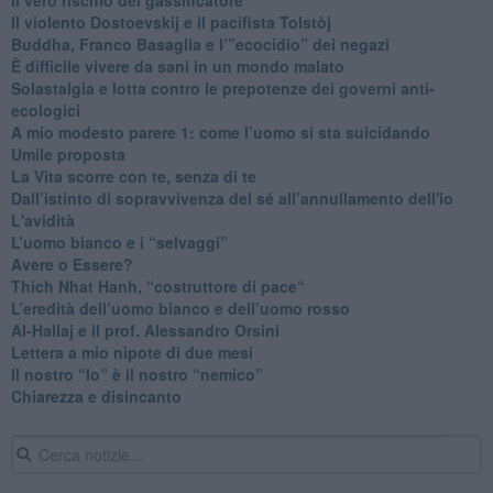
​Il violento Dostoevskij e il pacifista Tolstòj
​Buddha, Franco Basaglia e l’”ecocidio” dei negazi
​È difficile vivere da sani in un mondo malato
Solastalgia e lotta contro le prepotenze dei governi anti-
ecologici
​A mio modesto parere 1: come l’uomo si sta suicidando
​Umile proposta
​La Vita scorre con te, senza di te
​Dall’istinto di sopravvivenza del sé all’annullamento dell'io
L'avidità
​L’uomo bianco e i “selvaggi”
​Avere o Essere?
​Thich Nhat Hanh, “costruttore di pace“
​L’eredità dell’uomo bianco e dell’uomo rosso
Al-Hallaj e il prof. Alessandro Orsini
​Lettera a mio nipote di due mesi
​Il nostro “Io” è il nostro “nemico”
​Chiarezza e disincanto