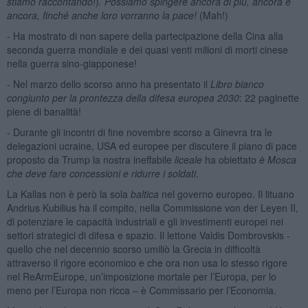
stiamo raccontando!
)
. Possiamo spingere ancora di più, ancora e
ancora, finché anche loro vorranno la pace!
(Mah!)
- Ha mostrato di non sapere della partecipazione della Cina alla
seconda guerra mondiale e dei quasi venti milioni di morti cinese
nella guerra sino-giapponese!
- Nel marzo dello scorso anno ha presentato il
Libro bianco
congiunto per la prontezza della difesa europea 2030
: 22 paginette
piene di banalità!
- Durante gli incontri di fine novembre scorso a Ginevra tra le
delegazioni ucraine, USA ed europee per discutere il piano di pace
proposto da Trump la nostra ineffabile
liceale
ha obiettato
è Mosca
che deve fare concessioni e ridurre i soldati
.
La Kallas non è però la sola
baltica
nel governo europeo. Il lituano
Andrius Kubilius ha il compito, nella Commissione von der Leyen II,
di potenziare le capacità industriali e gli investimenti europei nei
settori strategici di difesa e spazio. Il lettone Valdis Dombrovskis -
quello che nel decennio scorso umiliò la Grecia in difficoltà
attraverso il rigore economico e che ora non usa lo stesso rigore
nel ReArmEurope, un’imposizione mortale per l’Europa, per lo
meno per l’Europa non ricca – è Commissario per l’Economia.