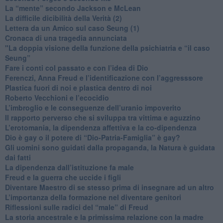
​La “mente” secondo Jackson e McLean
La difficile dicibilità della Verità (2)
​Lettera da un Amico sul caso Seung (1)
​Cronaca di una tragedia annunciata
"​La doppia visione della funzione della psichiatria e “il caso
Seung”
​Fare i conti col passato e con l’idea di Dio
​Ferenczi, Anna Freud e l’identificazione con l’aggresssore
Plastica fuori di noi e plastica dentro di noi
​Roberto Vecchioni e l’ecocidio
​L’imbroglio e le conseguenze dell’uranio impoverito
​Il rapporto perverso che si sviluppa tra vittima e aguzzino
L’erotomania, la dipendenza affettiva e la co-dipendenza
​Dio è gay o il potere di “Dio-Patria-Famiglia” è gay?
​Gli uomini sono guidati dalla propaganda, la Natura è guidata
dai fatti
La dipendenza dall’istituzione fa male
​Freud e la guerra che uccide i figli
​Diventare Maestro di se stesso prima di insegnare ad un altro
L’importanza della formazione nel diventare genitori
Riflessioni sulle radici del “male” di Freud
​La storia ancestrale e la primissima relazione con la madre