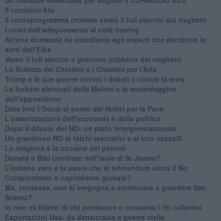
Il corridoio blu
​Il cronoprogramma ottimale verso il full electric sui traghetti
​I costi dell’adeguamento al cold ironing
Alcune domande da esordiente agli esperti che decidono le
sorti dell’Elba
Verso il full electric a gestione pubblica dei traghetti​
​La Scienza dei Cittadini e i Cittadini per l’Aria
Trump e le sue guerre contro i deboli e contro la terra
​Le furbate elettorali della Meloni e la testardaggine
dell’opposizione
​Date loro l’Oscar al posto del Nobel per la Pace
L'umanizzazione dell'economia e della politica
​Dopo il diluvio dei NO: un patto intergenerazionale
​Un grandioso NO ai falchi teocratici e ai loro vassalli
La religione è la cocaina dei potenti
Donald e Bibi confinati nell’isola di St James?
L’italiano vero e la paura che al referendum vinca il No
​Complottismo o capitalismo globale?
​Ma, contessa, non si vergogna a continuare a guardare San
Scemo?
​Io non mi fiderei di chi promuove o consuma i riti collettivi
Esportazioni Usa: da democrazia a guerra civile