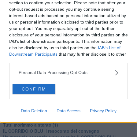
section to confirm your selection. Please note that after your
opt-out request is processed you may continue seeing
interest-based ads based on personal information utilized by
us or personal information disclosed to third parties prior to
your opt-out. You may separately opt-out of the further
disclosure of your personal information by third parties on the
Se vuoi leggere le notizie principali della Toscana iscriviti alla
IAB’s list of downstream participants. This information may
Newsletter QUInews - ToscanaMedia.
Arriva gratis tutti i giorni
also be disclosed by us to third parties on the
IAB’s List of
alle 20:00 direttamente nella tua casella di posta.
Downstream Participants
that may further disclose it to other
Basta cliccare
QUI
third parties.
Ti potrebbe interessare anche:
Personal Data Processing Opt Outs
Articoli dal Blog “Disincantato” di Adolfo Santoro
​Linee guida per organizzare il civismo della complessità
CONFIRM
​Il ripristino della natura secondo la legge e l’impegno dei
Cittadini
Il nesso tra cambiamenti climatici e salute umana
Data Deletion
Data Access
Privacy Policy
Tutti morimmo a stento (3)
Tutti morimmo a stento (2)
​Tutti morimmo a stento (1)
IL CORRIDOIO BLU il resoconto del convegno
Un manuale essenziale per seguire il CORRIDOIO BLU