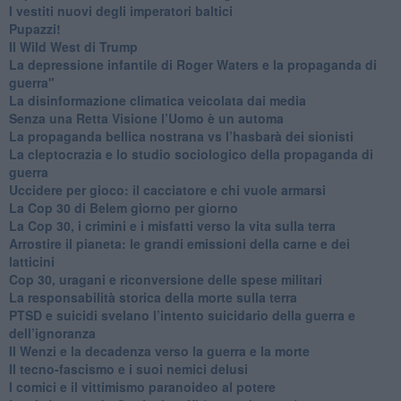
​I vestiti nuovi degli imperatori baltici
​Pupazzi!
​Il Wild West di Trump
​La depressione infantile di Roger Waters e la propaganda di
guerra"
​La disinformazione climatica veicolata dai media
Senza una Retta Visione l’Uomo è un automa
​La propaganda bellica nostrana vs l’hasbarà dei sionisti
​La cleptocrazia e lo studio sociologico della propaganda di
guerra
​Uccidere per gioco: il cacciatore e chi vuole armarsi
​La Cop 30 di Belem giorno per giorno
La Cop 30, i crimini e i misfatti verso la vita sulla terra
Arrostire il pianeta: le grandi emissioni della carne e dei
latticini
​Cop 30, uragani e riconversione delle spese militari
La responsabilità storica della morte sulla terra
PTSD e suicidi svelano l’intento suicidario della guerra e
dell’ignoranza
Il Wenzi e la decadenza verso la guerra e la morte
​Il tecno-fascismo e i suoi nemici delusi
​I comici e il vittimismo paranoideo al potere