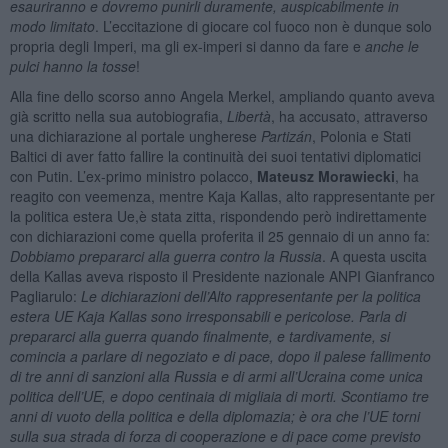
esauriranno e dovremo punirli duramente, auspicabilmente in
modo limitato
. L’eccitazione di giocare col fuoco non è dunque solo
propria degli Imperi, ma gli ex-imperi si danno da fare e
anche le
pulci hanno la tosse
!
Alla fine dello scorso anno Angela Merkel, ampliando quanto aveva
già scritto nella sua autobiografia,
Libertà
, ha accusato, attraverso
una dichiarazione al portale ungherese
Partizán
, Polonia e Stati
Baltici di aver fatto fallire la continuità dei suoi tentativi diplomatici
con Putin. L’ex-primo ministro polacco,
Mateusz Morawiecki
, ha
reagito con veemenza, mentre Kaja Kallas, alto rappresentante per
la politica estera Ue,è stata zitta, rispondendo però indirettamente
con dichiarazioni come quella proferita il 25 gennaio di un anno fa:
Dobbiamo prepararci alla guerra contro la Russia
. A questa uscita
della Kallas aveva risposto il Presidente nazionale ANPI Gianfranco
Pagliarulo:
Le dichiarazioni dell’Alto rappresentante per la politica
estera UE Kaja Kallas sono irresponsabili e pericolose. Parla di
prepararci alla guerra quando finalmente, e tardivamente, si
comincia a parlare di negoziato e di pace, dopo il palese fallimento
di tre anni di sanzioni alla Russia e di armi all’Ucraina come unica
politica dell’UE, e dopo centinaia di migliaia di morti. Scontiamo tre
anni di vuoto della politica e della diplomazia; è ora che l’UE torni
sulla sua strada di forza di cooperazione e di pace come previsto