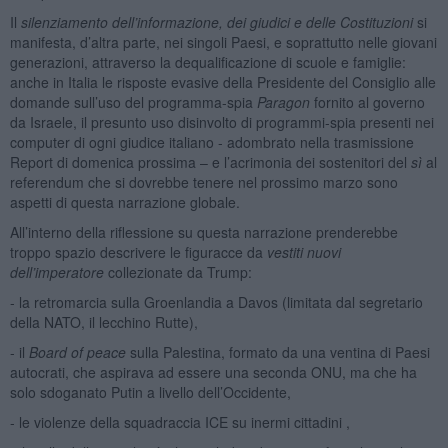
Il
silenziamento dell’informazione, dei giudici e delle Costituzioni
si
manifesta, d’altra parte, nei singoli Paesi, e soprattutto nelle giovani
generazioni, attraverso la dequalificazione di scuole e famiglie:
anche in Italia le risposte evasive della Presidente del Consiglio alle
domande sull’uso del programma-spia
Paragon
fornito al governo
da Israele, il presunto uso disinvolto di programmi-spia presenti nei
computer di ogni giudice italiano - adombrato nella trasmissione
Report di domenica prossima – e l’acrimonia dei sostenitori del
sì
al
referendum che si dovrebbe tenere nel prossimo marzo sono
aspetti di questa narrazione globale.
All’interno della riflessione su questa narrazione prenderebbe
troppo spazio descrivere le figuracce da
vestiti nuovi
dell’imperatore
collezionate da Trump:
- la retromarcia sulla Groenlandia a Davos (limitata dal segretario
della NATO, il lecchino Rutte),
- il
Board of peace
sulla Palestina, formato da una ventina di Paesi
autocrati, che aspirava ad essere una seconda ONU, ma che ha
solo sdoganato Putin a livello dell’Occidente,
- le violenze della squadraccia ICE su inermi cittadini ,