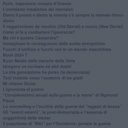
Putin, imperatore romano d’Oriente
​L’ottimismo irrealistico dei narcisisti
​Dietro il potere e dietro la miseria c’è sempre la mamma dietro-
dietro
Il negazionismo da vecchio (Old Denial) a nuovo (New Denial)
Come si fa a combattere l'ignoranza?
Ma chi è questo Cassandra?
Immaginare le conseguenze delle scelte energetiche
​Fuochi d’artificio e fuochi veri in un mondo maschilista
Buon 2024 ?
​Buon Natale dalle macerie della Terra
​Idrogeno vs nucleare ed altri dubbi
​La mia generazione ha perso (la democrazia)
​Tutti insieme verso l’aumento di tre gradi
Mi chiamo Giulia
L’ignoranza al potere
​“Considerazioni attuali sulla guerra e la morte" di Sigmund
Freud
​Lo storytelling e l’inutilità della guerra dei “ragazzi di destra”
​Gli “eventi esterni”, la post-democrazia e l’assenza di
soggettività delle masse
​Il populismo di “Bibi” per l’Occidente: portare la guerra