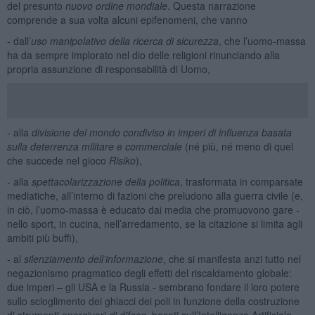
del presunto
nuovo ordine mondiale
. Questa narrazione
comprende a sua volta alcuni epifenomeni, che vanno
- dall’
uso manipolativo della ricerca di sicurezza
, che l’uomo-massa
ha da sempre implorato nel dio delle religioni rinunciando alla
propria assunzione di responsabilità di Uomo,
- alla
divisione del mondo condiviso in imperi di influenza basata
sulla deterrenza militare e commerciale
(né più, né meno di quel
che succede nel gioco
Risiko
),
- alla
spettacolarizzazione della politica
, trasformata in comparsate
mediatiche, all’interno di fazioni che preludono alla guerra civile (e,
in ciò, l’uomo-massa è educato dai media che promuovono gare -
nello sport, in cucina, nell’arredamento, se la citazione si limita agli
ambiti più buffi),
- al
silenziamento dell’informazione
, che si manifesta anzi tutto nel
negazionismo pragmatico degli effetti del riscaldamento globale:
due imperi – gli USA e la Russia - sembrano fondare il loro potere
sullo scioglimento dei ghiacci dei poli in funzione della costruzione
di strumenti energivori
di difesa
, basati sull’Intelligenza Artificiale,