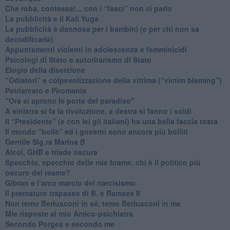
​Che roba, contessa!... con i “fasci” non ci parlo
La pubblicità e il Kali Yuga
​La pubblicità è dannosa per i bambini (e per chi non sa
decodificarla)
​Appuntamenti violenti in adolescenza e femminicidi
​Psicologi di Stato e autoritarismo di Stato
Elogio della diserzione
“Odiatori” e colpevolizzazione della vittima (“victim blaming”)
​Patriarcato e Piromania
"Ora si aprono le porte del paradiso"
​A sinistra si fa la rivoluzione, a destra si fanno i soldi
​Il “Presidente” (e con lei gli italiani) ha una bella faccia tosta
​Il mondo “bolle” ed i governi sono ancora più bolliti
​Gentile Sig.ra Marina B
​Alcol, GHB e triade oscura
​Specchio, specchio delle mie brame, chi è il politico più
oscuro del reame?
​Gibran e l’arco marcio del narcisismo
​Il prematuro trapasso di B. e Ramses II
​Non temo Berlusconi in sé, temo Berlusconi in me
​Mie risposte al mio Amico-psichiatra
​Secondo Porges e secondo me