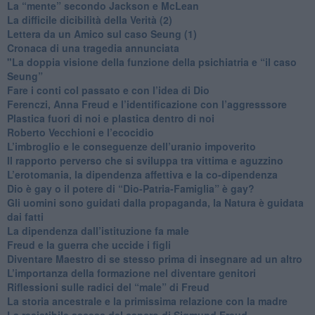
​La “mente” secondo Jackson e McLean
La difficile dicibilità della Verità (2)
​Lettera da un Amico sul caso Seung (1)
​Cronaca di una tragedia annunciata
"​La doppia visione della funzione della psichiatria e “il caso
Seung”
​Fare i conti col passato e con l’idea di Dio
​Ferenczi, Anna Freud e l’identificazione con l’aggresssore
Plastica fuori di noi e plastica dentro di noi
​Roberto Vecchioni e l’ecocidio
​L’imbroglio e le conseguenze dell’uranio impoverito
​Il rapporto perverso che si sviluppa tra vittima e aguzzino
L’erotomania, la dipendenza affettiva e la co-dipendenza
​Dio è gay o il potere di “Dio-Patria-Famiglia” è gay?
​Gli uomini sono guidati dalla propaganda, la Natura è guidata
dai fatti
La dipendenza dall’istituzione fa male
​Freud e la guerra che uccide i figli
​Diventare Maestro di se stesso prima di insegnare ad un altro
L’importanza della formazione nel diventare genitori
Riflessioni sulle radici del “male” di Freud
​La storia ancestrale e la primissima relazione con la madre
​La resistibile ascesa del cancro di Sigmund Freud