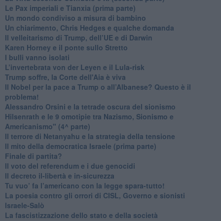
Le Pax imperiali e Tianxia (prima parte)
Un mondo condiviso a misura di bambino
​Un chiarimento, Chris Hedges e qualche domanda
Il velleitarismo di Trump, dell’UE e di Darwin
​Karen Horney e il ponte sullo Stretto
​I bulli vanno isolati
L’invertebrata von der Leyen e il Lula-risk
Trump soffre, la Corte dell'Aia è viva
​Il Nobel per la pace a Trump o all’Albanese? Questo è il
problema!
​Alessandro Orsini e la tetrade oscura del sionismo
​Hilsenrath e le 9 omotipie tra Nazismo, Sionismo e
Americanismo" (4^ parte)
​Il terrore di Netanyahu e la strategia della tensione
Il mito della democratica Israele (prima parte)
​Finale di partita?
​Il voto del referendum e i due genocidi
Il decreto il-libertà e in-sicurezza
Tu vuo’ fa l’americano con la legge spara-tutto!
La poesia contro gli orrori di CISL, Governo e sionisti
Israele-Salò
​La fascistizzazione dello stato e della società