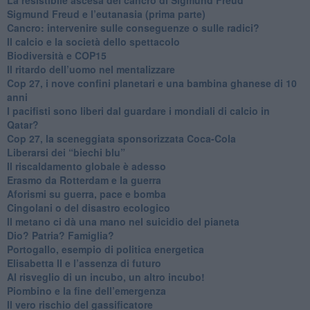
Sigmund Freud e l’eutanasia (prima parte)
Cancro: intervenire sulle conseguenze o sulle radici?
​Il calcio e la società dello spettacolo
Biodiversità e COP15
​Il ritardo dell’uomo nel mentalizzare
​Cop 27, i nove confini planetari e una bambina ghanese di 10
anni
​I pacifisti sono liberi dal guardare i mondiali di calcio in
Qatar?
​Cop 27, la sceneggiata sponsorizzata Coca-Cola
​Liberarsi dei “biechi blu”
Il riscaldamento globale è adesso
​Erasmo da Rotterdam e la guerra
​Aforismi su guerra, pace e bomba
Cingolani o del disastro ecologico
​Il metano ci dà una mano nel suicidio del pianeta
​Dio? Patria? Famiglia?
Portogallo, esempio di politica energetica
​Elisabetta II e l’assenza di futuro
Al risveglio di un incubo, un altro incubo!
​Piombino e la fine dell’emergenza
​Il vero rischio del gassificatore