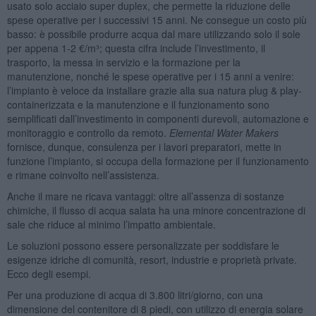
usato solo acciaio super duplex, che permette la riduzione delle
spese operative per i successivi 15 anni. Ne consegue un costo più
basso: è possibile produrre acqua dal mare utilizzando solo il sole
per appena 1-2 €/m³; questa cifra include l’investimento, il
trasporto, la messa in servizio e la formazione per la
manutenzione, nonché le spese operative per i 15 anni a venire:
l’impianto è veloce da installare grazie alla sua natura plug & play-
containerizzata e la manutenzione e il funzionamento sono
semplificati dall’investimento in componenti durevoli, automazione e
monitoraggio e controllo da remoto.
Elemental Water Makers
fornisce, dunque, consulenza per i lavori preparatori, mette in
funzione l’impianto, si occupa della formazione per il funzionamento
e rimane coinvolto nell’assistenza.
Anche il mare ne ricava vantaggi: oltre all’assenza di sostanze
chimiche, il flusso di acqua salata ha una minore concentrazione di
sale che riduce al minimo l’impatto ambientale.
Le soluzioni possono essere personalizzate per soddisfare le
esigenze idriche di comunità, resort, industrie e proprietà private.
Ecco degli esempi.
Per una produzione di acqua di 3.800 litri/giorno, con una
dimensione del contenitore di 8 piedi, con utilizzo di energia solare