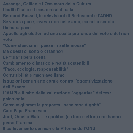
​Assange, Galileo e l’Ossimoro della Cultura
​I bulli d’Italia e i masochisti d’Italia
​Bertrand Russell, le televisioni di Berlusconi e l’ADHD
​Se vuoi la pace, investi non nelle armi, ma nella scuola
​Dichiara pace
​Appello agli elettori ad una scelta profonda del voto e del non
voto
"Come sfasciare il paese in sette mosse"
​Ma questi ci sono o ci fanno?
​Le “tua” libera scelta
Cambiamento climatico e realtà sostenibili
“Pace, ecologia, responsabilità”
​Corruttibilità e machiavellismo
Istruzioni per un’arte corale contro l’oggettivizzazione
dell’Essere
​L’MMPI e il mito della valutazione “oggettiva” dei test
psicologici
Come migliorare la proposta “pace terra dignità”
Caro Papa Francesco
​Jorit, Ornella Muti… e i politici (e i loro elettori) che hanno
perso l’”anima”
​Il sollevamento dei mari e la Riforma dell’ONU