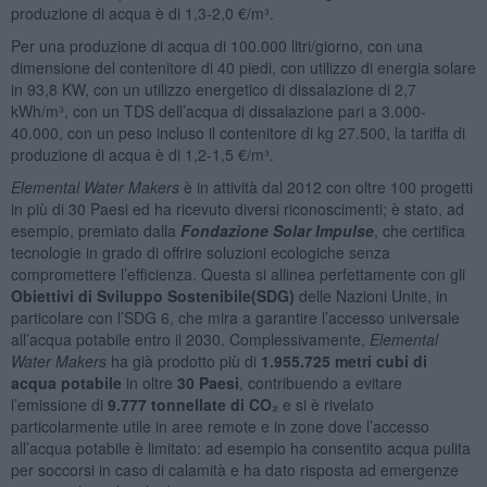
produzione di acqua è di 1,3-2,0 €/m³.
Per una produzione di acqua di 100.000 litri/giorno, con una
dimensione del contenitore di 40 piedi, con utilizzo di energia solare
in 93,8 KW, con un utilizzo energetico di dissalazione di 2,7
kWh/m³, con un TDS dell’acqua di dissalazione pari a 3.000-
40.000, con un peso incluso il contenitore di kg 27.500, la tariffa di
produzione di acqua è di 1,2-1,5 €/m³.
Elemental Water Makers
è in attività dal 2012 con oltre 100 progetti
in più di 30 Paesi ed ha ricevuto diversi riconoscimenti; è stato, ad
esempio, premiato dalla
Fondazione Solar Impulse
, che certifica
tecnologie in grado di offrire soluzioni ecologiche senza
compromettere l’efficienza. Questa si allinea perfettamente con gli
Obiettivi di Sviluppo Sostenibile
(SDG)
delle Nazioni Unite, in
particolare con l’SDG 6, che mira a garantire l’accesso universale
all’acqua potabile entro il 2030. Complessivamente,
Elemental
Water Makers
ha già prodotto più di
1.955.725 metri cubi di
acqua potabile
in oltre
30 Paesi
, contribuendo a evitare
l’emissione di
9.777 tonnellate di CO₂
e si è rivelato
particolarmente utile in aree remote e in zone dove l’accesso
all’acqua potabile è limitato: ad esempio ha consentito acqua pulita
per soccorsi in caso di calamità e ha dato risposta ad emergenze