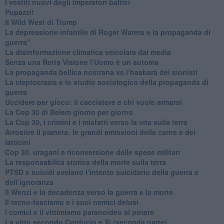
​I vestiti nuovi degli imperatori baltici
​Pupazzi!
​Il Wild West di Trump
​La depressione infantile di Roger Waters e la propaganda di
guerra"
​La disinformazione climatica veicolata dai media
Senza una Retta Visione l’Uomo è un automa
​La propaganda bellica nostrana vs l’hasbarà dei sionisti
​La cleptocrazia e lo studio sociologico della propaganda di
guerra
​Uccidere per gioco: il cacciatore e chi vuole armarsi
​La Cop 30 di Belem giorno per giorno
La Cop 30, i crimini e i misfatti verso la vita sulla terra
Arrostire il pianeta: le grandi emissioni della carne e dei
latticini
​Cop 30, uragani e riconversione delle spese militari
La responsabilità storica della morte sulla terra
PTSD e suicidi svelano l’intento suicidario della guerra e
dell’ignoranza
Il Wenzi e la decadenza verso la guerra e la morte
​Il tecno-fascismo e i suoi nemici delusi
​I comici e il vittimismo paranoideo al potere
​La virtù secondo Confucio e Xi (seconda parte)