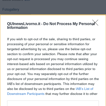
Fotogallery
QUInewsLivorno.it -
Do Not Process My Personal
Information
If you wish to opt-out of the sale, sharing to third parties, or
Ti potrebbe interessare anche:
processing of your personal or sensitive information for
targeted advertising by us, please use the below opt-out
section to confirm your selection. Please note that after your
Articoli dal Blog “Disincantato” di Adolfo Santoro
opt-out request is processed you may continue seeing
​Un esempio di civismo
interest-based ads based on personal information utilized by
​Linee guida per organizzare il civismo della complessità
us or personal information disclosed to third parties prior to
​Il ripristino della natura secondo la legge e l’impegno dei
your opt-out. You may separately opt-out of the further
Cittadini
disclosure of your personal information by third parties on the
Il nesso tra cambiamenti climatici e salute umana
IAB’s list of downstream participants. This information may
Tutti morimmo a stento (3)
also be disclosed by us to third parties on the
IAB’s List of
Tutti morimmo a stento (2)
Downstream Participants
that may further disclose it to other
​Tutti morimmo a stento (1)
third parties.
IL CORRIDOIO BLU il resoconto del convegno
Un manuale essenziale per seguire il CORRIDOIO BLU