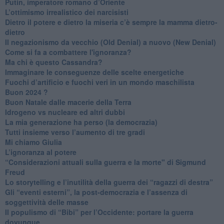
Putin, imperatore romano d’Oriente
​L’ottimismo irrealistico dei narcisisti
​Dietro il potere e dietro la miseria c’è sempre la mamma dietro-
dietro
Il negazionismo da vecchio (Old Denial) a nuovo (New Denial)
Come si fa a combattere l'ignoranza?
Ma chi è questo Cassandra?
Immaginare le conseguenze delle scelte energetiche
​Fuochi d’artificio e fuochi veri in un mondo maschilista
Buon 2024 ?
​Buon Natale dalle macerie della Terra
​Idrogeno vs nucleare ed altri dubbi
​La mia generazione ha perso (la democrazia)
​Tutti insieme verso l’aumento di tre gradi
Mi chiamo Giulia
L’ignoranza al potere
​“Considerazioni attuali sulla guerra e la morte" di Sigmund
Freud
​Lo storytelling e l’inutilità della guerra dei “ragazzi di destra”
​Gli “eventi esterni”, la post-democrazia e l’assenza di
soggettività delle masse
​Il populismo di “Bibi” per l’Occidente: portare la guerra
dovunque