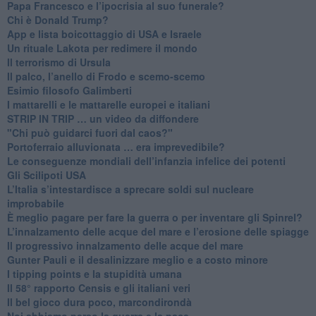
Papa Francesco e l’ipocrisia al suo funerale?
​Chi è Donald Trump?
App e lista boicottaggio di USA e Israele
​Un rituale Lakota per redimere il mondo
Il terrorismo di Ursula
​Il palco, l’anello di Frodo e scemo-scemo
Esimio filosofo Galimberti
​I mattarelli e le mattarelle europei e italiani
​STRIP IN TRIP … un video da diffondere
"Chi può guidarci fuori dal caos?"
​Portoferraio alluvionata … era imprevedibile?
Le conseguenze mondiali dell’infanzia infelice dei potenti
​Gli Scilipoti USA
L’Italia s’intestardisce a sprecare soldi sul nucleare
improbabile
È meglio pagare per fare la guerra o per inventare gli Spinrel?
​L’innalzamento delle acque del mare e l’erosione delle spiagge
​Il progressivo innalzamento delle acque del mare
​Gunter Pauli e il desalinizzare meglio e a costo minore
I tipping points e la stupidità umana
​Il 58° rapporto Censis e gli italiani veri
​Il bel gioco dura poco, marcondirondà
Noi abbiamo perso la guerra e la pace