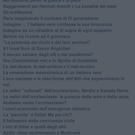
Suggerimenti per Hannah Arendt e La banalità del male
​Gli indifferenti
Parte zoppicando il nucleare di IV generazione
​Indagine … l’italiano vero confessa la sua innocenza
Indagine su un cittadino al di sopra di ogni sospetto
Notizie tra l'orrore ed il grottesco
"La protervia dei ricchi e dei loro servitori"
S’i fossi foco di Cecco Angiolieri
​Il mondo salvato dagli elfi e dai mutaforma?
Gru (Cattivissimo me) e lo Spirito di Goebbels
​La mal-destra, la mal-sinistra e il mal-tecnico
​La venerazione masochistica di un italiano vero
​L’eco-nazismo e le idee-forma dell’800 che sopravvivono in
noi
​Le radici “culturali” dell’ecofascismo, Nordio e Kamala Harris
Le radici dell’ecofascismo: la purezza della terra e della razza
Andiamo verso l’ecofascismo?
I costi economici dell’emergenza climatica
​La “pacchia” è finita! Ma per chi?
​Il fallimento della convivenza civile
​I vizi di Hitler e quelli degli altri
Addio clima mediterraneo e Medicane