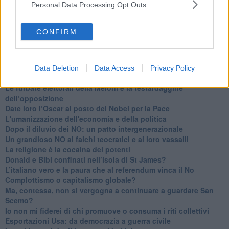
Personal Data Processing Opt Outs
Il corridoio blu
​Il cronoprogramma ottimale verso il full electric sui traghetti
​I costi dell’adeguamento al cold ironing
CONFIRM
Alcune domande da esordiente agli esperti che decidono le
sorti dell’Elba
Verso il full electric a gestione pubblica dei traghetti​
​La Scienza dei Cittadini e i Cittadini per l’Aria
Data Deletion
Data Access
Privacy Policy
Trump e le sue guerre contro i deboli e contro la terra
​Le furbate elettorali della Meloni e la testardaggine
dell’opposizione
​Date loro l’Oscar al posto del Nobel per la Pace
L'umanizzazione dell'economia e della politica
​Dopo il diluvio dei NO: un patto intergenerazionale
​Un grandioso NO ai falchi teocratici e ai loro vassalli
La religione è la cocaina dei potenti
Donald e Bibi confinati nell’isola di St James?
L’italiano vero e la paura che al referendum vinca il No
​Complottismo o capitalismo globale?
​Ma, contessa, non si vergogna a continuare a guardare San
Scemo?
​Io non mi fiderei di chi promuove o consuma i riti collettivi
Esportazioni Usa: da democrazia a guerra civile