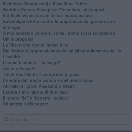
​Il violento Dostoevskij e il pacifista Tolstòj
​Buddha, Franco Basaglia e l’”ecocidio” dei negazi
​È difficile vivere da sani in un mondo malato
Solastalgia e lotta contro le prepotenze dei governi anti-
ecologici
​A mio modesto parere 1: come l’uomo si sta suicidando
​Umile proposta
​La Vita scorre con te, senza di te
​Dall’istinto di sopravvivenza del sé all’annullamento dell'io
L'avidità
​L’uomo bianco e i “selvaggi”
​Avere o Essere?
​Thich Nhat Hanh, “costruttore di pace“
​L’eredità dell’uomo bianco e dell’uomo rosso
Al-Hallaj e il prof. Alessandro Orsini
​Lettera a mio nipote di due mesi
​Il nostro “Io” è il nostro “nemico”
​Chiarezza e disincanto