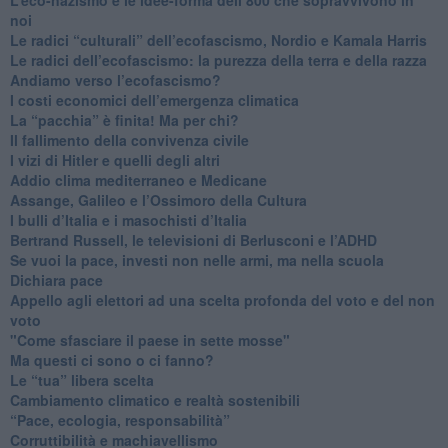
noi
​Le radici “culturali” dell’ecofascismo, Nordio e Kamala Harris
Le radici dell’ecofascismo: la purezza della terra e della razza
Andiamo verso l’ecofascismo?
I costi economici dell’emergenza climatica
​La “pacchia” è finita! Ma per chi?
​Il fallimento della convivenza civile
​I vizi di Hitler e quelli degli altri
Addio clima mediterraneo e Medicane
​Assange, Galileo e l’Ossimoro della Cultura
​I bulli d’Italia e i masochisti d’Italia
​Bertrand Russell, le televisioni di Berlusconi e l’ADHD
​Se vuoi la pace, investi non nelle armi, ma nella scuola
​Dichiara pace
​Appello agli elettori ad una scelta profonda del voto e del non
voto
"Come sfasciare il paese in sette mosse"
​Ma questi ci sono o ci fanno?
​Le “tua” libera scelta
Cambiamento climatico e realtà sostenibili
“Pace, ecologia, responsabilità”
​Corruttibilità e machiavellismo