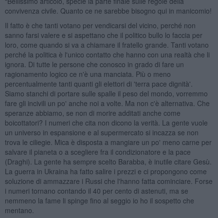
“Bellissimo articolo, specie la parte finale sulle regole della
convivenza civile. Quanto ce ne sarebbe bisogno qui in manicomio!
Il fatto è che tanti votano per vendicarsi del vicino, perché non
sanno farsi valere e si aspettano che il politico bullo lo faccia per
loro, come quando si va a chiamare il fratello grande. Tanti votano
perché la politica è l'unico contatto che hanno con una realtà che li
ignora. Di tutte le persone che conosco in grado di fare un
ragionamento logico ce n'è una manciata. Più o meno
percentualmente tanti quanti gli elettori di 'terra pace dignità'.
Siamo stanchi di portare sulle spalle il peso del mondo, vorremmo
fare gli incivili un po' anche noi a volte. Ma non c'è alternativa. Che
speranze abbiamo, se non di morire additati anche come
boicottatori? I numeri che cita non dicono la verità. La gente vuole
un universo in espansione e al supermercato si incazza se non
trova le ciliegie. Mica è disposta a mangiare un po' meno carne per
salvare il pianeta o a scegliere fra il condizionatore e la pace
(Draghi). La gente ha sempre scelto Barabba, è inutile citare Gesù.
La guerra in Ukraina ha fatto salire i prezzi e ci propongono come
soluzione di ammazzare i Russi che l'hanno fatta cominciare. Forse
i numeri tornano contando il 40 per cento di astenuti, ma se
nemmeno la fame li spinge fino al seggio io ho il sospetto che
mentano.