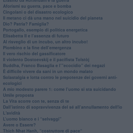
​Aforismi su guerra, pace e bomba
Cingolani o del disastro ecologico
​Il metano ci dà una mano nel suicidio del pianeta
​Dio? Patria? Famiglia?
Portogallo, esempio di politica energetica
​Elisabetta II e l’assenza di futuro
Al risveglio di un incubo, un altro incubo!
​Piombino e la fine dell’emergenza
​Il vero rischio del gassificatore
​Il violento Dostoevskij e il pacifista Tolstòj
​Buddha, Franco Basaglia e l’”ecocidio” dei negazi
​È difficile vivere da sani in un mondo malato
Solastalgia e lotta contro le prepotenze dei governi anti-
ecologici
​A mio modesto parere 1: come l’uomo si sta suicidando
​Umile proposta
​La Vita scorre con te, senza di te
​Dall’istinto di sopravvivenza del sé all’annullamento dell'io
L'avidità
​L’uomo bianco e i “selvaggi”
​Avere o Essere?
​Thich Nhat Hanh, “costruttore di pace“