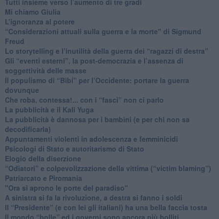
​Tutti insieme verso l’aumento di tre gradi
Mi chiamo Giulia
L’ignoranza al potere
​“Considerazioni attuali sulla guerra e la morte" di Sigmund
Freud
​Lo storytelling e l’inutilità della guerra dei “ragazzi di destra”
​Gli “eventi esterni”, la post-democrazia e l’assenza di
soggettività delle masse
​Il populismo di “Bibi” per l’Occidente: portare la guerra
dovunque
​Che roba, contessa!... con i “fasci” non ci parlo
La pubblicità e il Kali Yuga
​La pubblicità è dannosa per i bambini (e per chi non sa
decodificarla)
​Appuntamenti violenti in adolescenza e femminicidi
​Psicologi di Stato e autoritarismo di Stato
Elogio della diserzione
“Odiatori” e colpevolizzazione della vittima (“victim blaming”)
​Patriarcato e Piromania
"Ora si aprono le porte del paradiso"
​A sinistra si fa la rivoluzione, a destra si fanno i soldi
​Il “Presidente” (e con lei gli italiani) ha una bella faccia tosta
​Il mondo “bolle” ed i governi sono ancora più bolliti