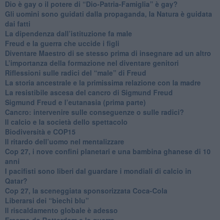
​Dio è gay o il potere di “Dio-Patria-Famiglia” è gay?
​Gli uomini sono guidati dalla propaganda, la Natura è guidata
dai fatti
La dipendenza dall’istituzione fa male
​Freud e la guerra che uccide i figli
​Diventare Maestro di se stesso prima di insegnare ad un altro
L’importanza della formazione nel diventare genitori
Riflessioni sulle radici del “male” di Freud
​La storia ancestrale e la primissima relazione con la madre
​La resistibile ascesa del cancro di Sigmund Freud
Sigmund Freud e l’eutanasia (prima parte)
Cancro: intervenire sulle conseguenze o sulle radici?
​Il calcio e la società dello spettacolo
Biodiversità e COP15
​Il ritardo dell’uomo nel mentalizzare
​Cop 27, i nove confini planetari e una bambina ghanese di 10
anni
​I pacifisti sono liberi dal guardare i mondiali di calcio in
Qatar?
​Cop 27, la sceneggiata sponsorizzata Coca-Cola
​Liberarsi dei “biechi blu”
Il riscaldamento globale è adesso
​Erasmo da Rotterdam e la guerra