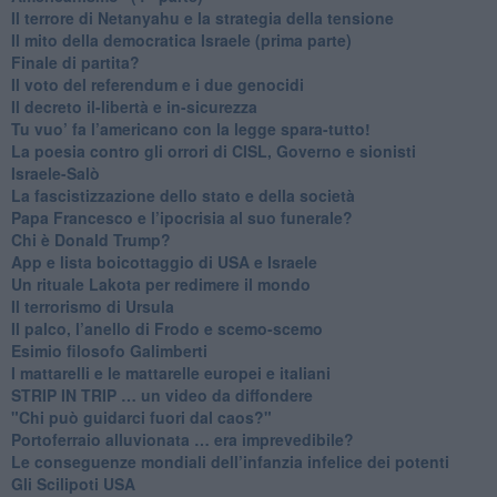
​Il terrore di Netanyahu e la strategia della tensione
Il mito della democratica Israele (prima parte)
​Finale di partita?
​Il voto del referendum e i due genocidi
Il decreto il-libertà e in-sicurezza
Tu vuo’ fa l’americano con la legge spara-tutto!
La poesia contro gli orrori di CISL, Governo e sionisti
Israele-Salò
​La fascistizzazione dello stato e della società
Papa Francesco e l’ipocrisia al suo funerale?
​Chi è Donald Trump?
App e lista boicottaggio di USA e Israele
​Un rituale Lakota per redimere il mondo
Il terrorismo di Ursula
​Il palco, l’anello di Frodo e scemo-scemo
Esimio filosofo Galimberti
​I mattarelli e le mattarelle europei e italiani
​STRIP IN TRIP … un video da diffondere
"Chi può guidarci fuori dal caos?"
​Portoferraio alluvionata … era imprevedibile?
Le conseguenze mondiali dell’infanzia infelice dei potenti
​Gli Scilipoti USA