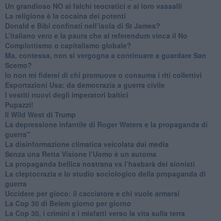
​Un grandioso NO ai falchi teocratici e ai loro vassalli
La religione è la cocaina dei potenti
Donald e Bibi confinati nell’isola di St James?
L’italiano vero e la paura che al referendum vinca il No
​Complottismo o capitalismo globale?
​Ma, contessa, non si vergogna a continuare a guardare San
Scemo?
​Io non mi fiderei di chi promuove o consuma i riti collettivi
Esportazioni Usa: da democrazia a guerra civile
​I vestiti nuovi degli imperatori baltici
​Pupazzi!
​Il Wild West di Trump
​La depressione infantile di Roger Waters e la propaganda di
guerra"
​La disinformazione climatica veicolata dai media
Senza una Retta Visione l’Uomo è un automa
​La propaganda bellica nostrana vs l’hasbarà dei sionisti
​La cleptocrazia e lo studio sociologico della propaganda di
guerra
​Uccidere per gioco: il cacciatore e chi vuole armarsi
​La Cop 30 di Belem giorno per giorno
La Cop 30, i crimini e i misfatti verso la vita sulla terra