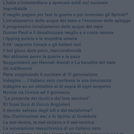
L’Italia s’intestardisce a sprecare soldi sul nucleare
improbabile
È meglio pagare per fare la guerra o per inventare gli Spinrel?
​L’innalzamento delle acque del mare e l’erosione delle spiagge
​Il progressivo innalzamento delle acque del mare
​Gunter Pauli e il desalinizzare meglio e a costo minore
I tipping points e la stupidità umana
​Il 58° rapporto Censis e gli italiani veri
​Il bel gioco dura poco, marcondirondà
Noi abbiamo perso la guerra e la pace
Suggerimenti per Hannah Arendt e La banalità del male
​Gli indifferenti
Parte zoppicando il nucleare di IV generazione
​Indagine … l’italiano vero confessa la sua innocenza
Indagine su un cittadino al di sopra di ogni sospetto
Notizie tra l'orrore ed il grottesco
"La protervia dei ricchi e dei loro servitori"
S’i fossi foco di Cecco Angiolieri
​Il mondo salvato dagli elfi e dai mutaforma?
Gru (Cattivissimo me) e lo Spirito di Goebbels
​La mal-destra, la mal-sinistra e il mal-tecnico
​La venerazione masochistica di un italiano vero
​L’eco-nazismo e le idee-forma dell’800 che sopravvivono in