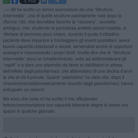
. —
Mi ha scritto un amico sconosciuto da una “Struttura
intermedia”, una di quelle strutture psichiatriche nate dopo la
riforma 180, che dovrebbe favorire la “recovery”, concetto
ambiguo, che, eludendo la pericolosa antitesi salute/malattia, si
riferisce al percorso poco chiaro, durante il quale il cittadino-
paziente deve imparare a fronteggiare gli eventi quotidiani, avere
buone capacità relazionali e sociali, servendosi anche di opportuni
sostegni e riconoscendo i propri limiti. Inutile dire che le “Strutture
intermedie” sono un intrattenimento, volto ad addomesticare gli
“ospiti” e a dare uno stipendio da fame ai riabilitatori in attesa
dell’effetto degli psicofarmaci, che abbreviano di una decina d’anni
la vita di chi li prende. Quanti “psichiatrici” ho visto che, dopo il
rinsavimento/addomesticamento favorito dagli psicofarmaci, hanno
sviluppato un cancro!
Ma ecco che cosa mi ha scritto il mio affezionato
lettore/commentatore con capacità letterarie degne di avere uno
spazio in qualche giornale: