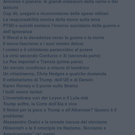
Arrostire il pianeta: le grandi emissioni della carne e dei
latticini
​Cop 30, uragani e riconversione delle spese militari
La responsabilità storica della morte sulla terra
PTSD e suicidi svelano l’intento suicidario della guerra e
dell’ignoranza
Il Wenzi e la decadenza verso la guerra e la morte
​Il tecno-fascismo e i suoi nemici delusi
​I comici e il vittimismo paranoideo al potere
​La virtù secondo Confucio e Xi (seconda parte)
Le Pax imperiali e Tianxia (prima parte)
Un mondo condiviso a misura di bambino
​Un chiarimento, Chris Hedges e qualche domanda
Il velleitarismo di Trump, dell’UE e di Darwin
​Karen Horney e il ponte sullo Stretto
​I bulli vanno isolati
L’invertebrata von der Leyen e il Lula-risk
Trump soffre, la Corte dell'Aia è viva
​Il Nobel per la pace a Trump o all’Albanese? Questo è il
problema!
​Alessandro Orsini e la tetrade oscura del sionismo
​Hilsenrath e le 9 omotipie tra Nazismo, Sionismo e
Americanismo" (4^ parte)