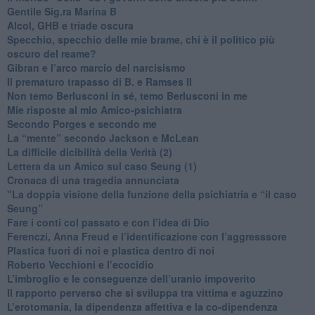
​Gentile Sig.ra Marina B
​Alcol, GHB e triade oscura
​Specchio, specchio delle mie brame, chi è il politico più
oscuro del reame?
​Gibran e l’arco marcio del narcisismo
​Il prematuro trapasso di B. e Ramses II
​Non temo Berlusconi in sé, temo Berlusconi in me
​Mie risposte al mio Amico-psichiatra
​Secondo Porges e secondo me
​La “mente” secondo Jackson e McLean
La difficile dicibilità della Verità (2)
​Lettera da un Amico sul caso Seung (1)
​Cronaca di una tragedia annunciata
"​La doppia visione della funzione della psichiatria e “il caso
Seung”
​Fare i conti col passato e con l’idea di Dio
​Ferenczi, Anna Freud e l’identificazione con l’aggresssore
Plastica fuori di noi e plastica dentro di noi
​Roberto Vecchioni e l’ecocidio
​L’imbroglio e le conseguenze dell’uranio impoverito
​Il rapporto perverso che si sviluppa tra vittima e aguzzino
L’erotomania, la dipendenza affettiva e la co-dipendenza