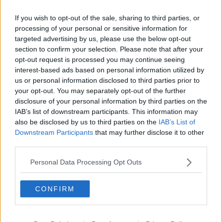
nel contesto della discussione sul significato di libertà che è alla
base dell’album.
If you wish to opt-out of the sale, sharing to third parties, or
______________________________
processing of your personal or sensitive information for
targeted advertising by us, please use the below opt-out
I bambini giocano alla guerra di Bertolt Brecht
section to confirm your selection. Please note that after your
I bambini giocano alla guerra.
opt-out request is processed you may continue seeing
interest-based ads based on personal information utilized by
È raro che giochino alla pace
us or personal information disclosed to third parties prior to
perché gli adulti
your opt-out. You may separately opt-out of the further
da sempre fanno la guerra,
disclosure of your personal information by third parties on the
IAB’s list of downstream participants. This information may
tu fai “pum” e ridi;
also be disclosed by us to third parties on the
IAB’s List of
il soldato spara
Downstream Participants
that may further disclose it to other
third parties.
e un altro uomo
non ride più.
Personal Data Processing Opt Outs
È la guerra.
CONFIRM
C’è un altro gioco
da inventare:
far sorridere il mondo,