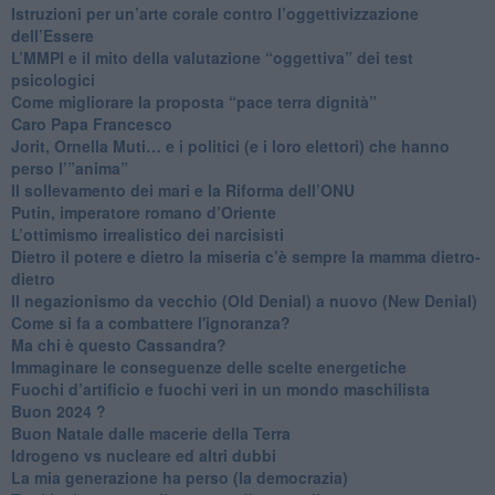
Istruzioni per un’arte corale contro l’oggettivizzazione
dell’Essere
​L’MMPI e il mito della valutazione “oggettiva” dei test
psicologici
Come migliorare la proposta “pace terra dignità”
Caro Papa Francesco
​Jorit, Ornella Muti… e i politici (e i loro elettori) che hanno
perso l’”anima”
​Il sollevamento dei mari e la Riforma dell’ONU
Putin, imperatore romano d’Oriente
​L’ottimismo irrealistico dei narcisisti
​Dietro il potere e dietro la miseria c’è sempre la mamma dietro-
dietro
Il negazionismo da vecchio (Old Denial) a nuovo (New Denial)
Come si fa a combattere l'ignoranza?
Ma chi è questo Cassandra?
Immaginare le conseguenze delle scelte energetiche
​Fuochi d’artificio e fuochi veri in un mondo maschilista
Buon 2024 ?
​Buon Natale dalle macerie della Terra
​Idrogeno vs nucleare ed altri dubbi
​La mia generazione ha perso (la democrazia)