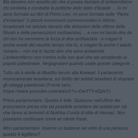
Ma davvero non accetto più che si possa tacciare di antisemitismo
chi contesta e combatte le politiche dello stato d’Israele … Io mi
sono formato sui libri di Primo Levi, mi sono formato sulle “Pietre
d’inciampo”
(i piccoli monumenti commemorativi in ottone,
incastonati nel selciato davanti alle abitazioni delle vittime della
Shoah e delle persecuzioni nazifasciste)
... e non mi faccio dire da
chi non ha nemmeno la forza di dirsi antifascista - e magari è
anche erede del vecchio tempo che fu, e magari fa anche il saluto
romano – non me lo faccio dire che sono antisemita.
L’antisemitismo non c’entra nulla con quel che sta accadendo al
popolo palestinese. Vergognatevi quando usate queste categorie ...
Tutto ciò è simile al dibattito tenuto alla Knesset, il parlamento
monocamerale israeliana, sul diritto dei soldati israeliani di stuprare
gli ostaggi palestinesi (Fronte zero:
https://www.youtube.com/watch?v=OwYTY-eZpkY
):
Primo parlamentare:
Questo è folle. Qualcuno nell’ufficio del
procuratore pensa che sia possibile arrestere dei soldati per ciò
che fanno ai terroristi di Nukhba (l’unità di élite di Hamas). Non
possiamo continuare come se niente fosse.
Altro parlamentare:
Inserire un bastone nel retto di una persona,
questo è legittimo?