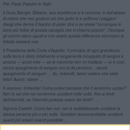
Pier Paolo Pasolini in
Salò
:
Il Duca Blangis:
Ebbene, sua eccellenza si è convinto: è dall'abisso
di coloro che non godono ciò che godo io e soffrono i peggiori
disagi che deriva il fascino di poter dire a se stessi "comunque io
sono più felice di questa canaglia che si chiama popolo". Ovunque
gli uomini siano uguali e non esista questa differenza nemmeno la
felicità esisterà mai.
Il Presidente della Corte d’Appello:
Il principio di ogni grandezza
sulla terra è stato totalmente e lungamente inzuppato di sangue e
ancora — amici miei — se la memoria non mi tradisce — sì è così:
senza spargimento di sangue non si dà perdono... senza
spargimento di sangue! … Su, imbecilli, fateci vedere che siete
felici! Avanti, ridete! …
Il vescovo:
Imbecille! Come potevi pensare che ti avremmo ucciso?
Non lo sai che noi vorremmo ucciderti mille volte, fino ai limiti
dell'eternità, se l'eternità potesse avere dei limiti?
…
Signora Castelli:
Come ben sai, non è soddisfacente uccidere la
stessa persona più e più volte. Sarebbe raccomandabile uccidere
quanti più esseri viventi possibile …
Meno male che la dignità è salvata dalla ristoratrice napoletana