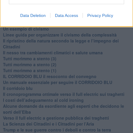
Ti potrebbe interessare anche:
Data Deletion
Data Access
Privacy Policy
Articoli dal Blog “Disincantato” di Adolfo Santoro
​Un esempio di civismo
​Linee guida per organizzare il civismo della complessità
​Il ripristino della natura secondo la legge e l’impegno dei
Cittadini
Il nesso tra cambiamenti climatici e salute umana
Tutti morimmo a stento (3)
Tutti morimmo a stento (2)
​Tutti morimmo a stento (1)
IL CORRIDOIO BLU il resoconto del convegno
Un manuale essenziale per seguire il CORRIDOIO BLU
Il corridoio blu
​Il cronoprogramma ottimale verso il full electric sui traghetti
​I costi dell’adeguamento al cold ironing
Alcune domande da esordiente agli esperti che decidono le
sorti dell’Elba
Verso il full electric a gestione pubblica dei traghetti​
​La Scienza dei Cittadini e i Cittadini per l’Aria
Trump e le sue guerre contro i deboli e contro la terra