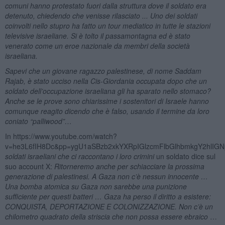
comuni hanno protestato fuori dalla struttura dove il soldato era
detenuto, chiedendo che venisse rilasciato ... Uno dei soldati
coinvolti nello stupro ha fatto un tour mediatico in tutte le stazioni
televisive israeliane. Si è tolto il passamontagna ed è stato
venerato come un eroe nazionale da membri della società
israeliana.
Sapevi che un giovane ragazzo palestinese, di nome Saddam
Rajab, è stato ucciso nella Cis-Giordania occupata dopo che un
soldato dell’occupazione israeliana gli ha sparato nello stomaco?
Anche se le prove sono chiarissime i sostenitori di Israele hanno
comunque reagito dicendo che è falso, usando il termine da loro
coniato “palliwood”…
In https://www.youtube.com/watch?
v=he3L6fIH8Dc&pp=ygU1aSBzb2xkYXRpIGlzcmFlbGlhbmkgY2hlI
soldati israeliani che ci raccontano i loro crimini
un soldato dice sul
suo account X:
Ritorneremo anche per schiacciare la prossima
generazione di palestinesi. A Gaza non c’è nessun innocente …
Una bomba atomica su Gaza non sarebbe una punizione
sufficiente per questi batteri … Gaza ha perso il diritto a esistere:
CONQUISTA, DEPORTAZIONE E COLONIZZAZIONE. Non c’è un
chilometro quadrato della striscia che non possa essere ebraico
…