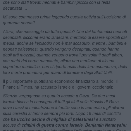
che sono stati trovati neonati e bambini piccoli con la testa
decapitata …
Mi sono commosso prima leggendo questa notizia sull’uccisione di
quaranta neonati …
Allora, che messaggio dà tutto questo? Che dei fantomatici neonati
decapitati, siccome erano israeliani, meritano di essere riportati dai
media, anche se l’episodio non è mai accaduto, mentre i bambini e
neonati palestinesi, quando vengono decapitati, quando hanno
degli arti mozzati, quando vengono trovati penzolanti dagli alberi,
con metà del corpo mancante, allora non meritano di alcuna
copertura mediatica, non si riporta nulla della loro esperienza, della
loro morte prematura per mano di Israele e degli Stati Uniti.
Il più importante quotidiano economico-finanziario al mondo, il
Financial Times, ha accusato Israele e i governi occidentali:
Silenzio vergognoso su quanto accade a Gaza. Da due mesi
Israele blocca la consegna di tutti gli aiuti nella Striscia di Gaza,
dove i tassi di malnutrizione infantile sono in aumento e gli allarmi
sulla carestia si fanno sempre più forti. Dopo 19 mesi di conflitto
che
ha ucciso decine di migliaia di palestinesi
e suscitato
accuse di
crimini di guerra contro Israele
,
Benjamin Netanyahu
si prepara nuovamente a intensificare l’offensiva israeliana a Gaza