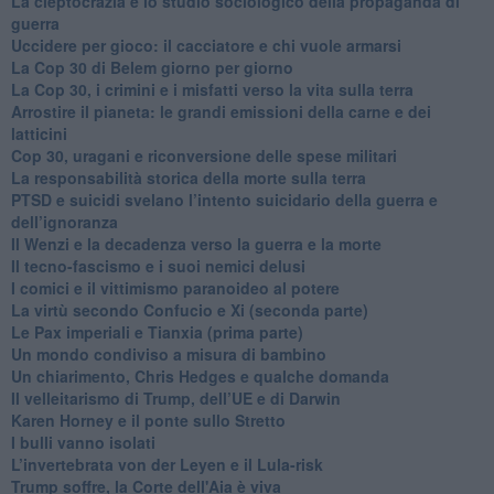
​La cleptocrazia e lo studio sociologico della propaganda di
guerra
​Uccidere per gioco: il cacciatore e chi vuole armarsi
​La Cop 30 di Belem giorno per giorno
La Cop 30, i crimini e i misfatti verso la vita sulla terra
Arrostire il pianeta: le grandi emissioni della carne e dei
latticini
​Cop 30, uragani e riconversione delle spese militari
La responsabilità storica della morte sulla terra
PTSD e suicidi svelano l’intento suicidario della guerra e
dell’ignoranza
Il Wenzi e la decadenza verso la guerra e la morte
​Il tecno-fascismo e i suoi nemici delusi
​I comici e il vittimismo paranoideo al potere
​La virtù secondo Confucio e Xi (seconda parte)
Le Pax imperiali e Tianxia (prima parte)
Un mondo condiviso a misura di bambino
​Un chiarimento, Chris Hedges e qualche domanda
Il velleitarismo di Trump, dell’UE e di Darwin
​Karen Horney e il ponte sullo Stretto
​I bulli vanno isolati
L’invertebrata von der Leyen e il Lula-risk
Trump soffre, la Corte dell'Aia è viva