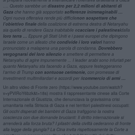
…. Questo sarebbe un
disastro per 2,2 milioni di abitanti di
Gaza
che hanno già sopportato
sofferenze inimmaginabili
…
Ogni nuova offensiva rende più difficile
non sospettare che
l’obiettivo finale
della coalizione di estrema destra di Netanyahu
sia quello di rendere Gaza inabitabile e
cacciare i palestinesi
dalla
loro terra
…
Eppure gli Stati Uniti e i paesi europei che dipingono
Israele come un alleato che
condivide i loro valori
hanno
pronunciato a malapena una parola di condanna.
Dovrebbero
vergognarsi del loro silenzio
e smettere di permettere a
Netanyahu di agire impunemente ... I leader arabi sono infuriati per
quanto Netanyahu sta facendo a Gaza, eppure festeggeranno
l’arrivo di Trump
con sontuose cerimonie
,
con promesse di
investimenti multimiliardari e accordi per il
commercio di armi
…
Un altro video di Fronte zero (https://www.youtube.com/watch?
v=yPVIRoY6bzk&t=18s) mostra il rappresentante cinese alla Corte
Internazionale di Giustizia, che denunciava la gravissima crisi
umanitaria nella Striscia di Gaza e nei territori palestinesi occupati:
Gli occhi disperati dei bambini di Gaza trafiggono la nostra
coscienza con due domande brucianti: Il diritto internazionale si
arrenderà alla forza bruta? I pilastri della civiltà cederanno di fronte
alla legge della giungla? La Cina invita rispettosamente la Corte a