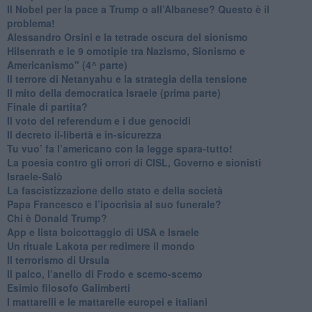
​Il Nobel per la pace a Trump o all’Albanese? Questo è il
problema!
​Alessandro Orsini e la tetrade oscura del sionismo
​Hilsenrath e le 9 omotipie tra Nazismo, Sionismo e
Americanismo" (4^ parte)
​Il terrore di Netanyahu e la strategia della tensione
Il mito della democratica Israele (prima parte)
​Finale di partita?
​Il voto del referendum e i due genocidi
Il decreto il-libertà e in-sicurezza
Tu vuo’ fa l’americano con la legge spara-tutto!
La poesia contro gli orrori di CISL, Governo e sionisti
Israele-Salò
​La fascistizzazione dello stato e della società
Papa Francesco e l’ipocrisia al suo funerale?
​Chi è Donald Trump?
App e lista boicottaggio di USA e Israele
​Un rituale Lakota per redimere il mondo
Il terrorismo di Ursula
​Il palco, l’anello di Frodo e scemo-scemo
Esimio filosofo Galimberti
​I mattarelli e le mattarelle europei e italiani