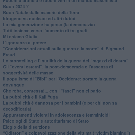
​Fuochi d’artificio e fuochi veri in un mondo maschilista
Buon 2024 ?
​Buon Natale dalle macerie della Terra
​Idrogeno vs nucleare ed altri dubbi
​La mia generazione ha perso (la democrazia)
​Tutti insieme verso l’aumento di tre gradi
Mi chiamo Giulia
L’ignoranza al potere
​“Considerazioni attuali sulla guerra e la morte" di Sigmund
Freud
​Lo storytelling e l’inutilità della guerra dei “ragazzi di destra”
​Gli “eventi esterni”, la post-democrazia e l’assenza di
soggettività delle masse
​Il populismo di “Bibi” per l’Occidente: portare la guerra
dovunque
​Che roba, contessa!... con i “fasci” non ci parlo
La pubblicità e il Kali Yuga
​La pubblicità è dannosa per i bambini (e per chi non sa
decodificarla)
​Appuntamenti violenti in adolescenza e femminicidi
​Psicologi di Stato e autoritarismo di Stato
Elogio della diserzione
“Odiatori” e colpevolizzazione della vittima (“victim blaming”)