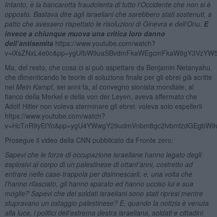
Intanto, è la bancarotta fraudolenta di tutto l’Occidente che non si è
opposto. Bastava dire agli israeliani che sarebbero stati sostenuti, a
patto che avessero rispettato le risoluzioni di Ginevra e dell’Onu.
E
invece a chiunque muova una critica loro danno
dell’antisemita
https://www.youtube.com/watch?
v=iXsZNxL4e0c&pp=ygUfbW9uaSBvdmFkaWEgcmFkaW8gY3VzYW
Ma, del resto, che cosa ci si può aspettare da Benjamin Netanyahu,
che dimenticando le teorie di soluzione finale per gli ebrei già scritte
nel
Mein Kampf
, sei anni fa, al convegno sionista mondiale, al
fianco della Merkel e della von der Leyen, aveva affermato che
Adolf Hitler non voleva sterminare gli ebrei, voleva solo espellerli
https://www.youtube.com/watch?
v=HcTnR9yEtYo&pp=ygU4YWwgY29udmVnbm8gc2lvbmlzdGEgbW9u
Prosegue il video della CNN pubblicato da Fronte zero:
Sapevi che le forze di occupazione israeliane hanno legato degli
esplosivi al corpo di un palestinese di ottant’anni, costretto ad
entrare nelle case-trappola per disinnescarli, e, una volta che
l’hanno rilasciato, gli hanno sparato ed hanno ucciso lui e sua
moglie? Sapevi che dei soldati israeliani sono stati ripresi mentre
stupravano un ostaggio palestinese? E, quando la notizia è venuta
alla luce, i politici dell’estrema destra israeliana, soldati e cittadini