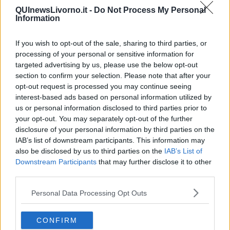
Nives Monda, minacciata solo per aver voluto denunciare il
QUInewsLivorno.it -
Do Not Process My Personal
genocidio di Gaza. Meno male che Massimo Cacciari ha zittito
Information
Luttvak:
La sicurezza di Israele sarà sempre in discussione. Ma
non si rende conto Israele che la sua politica è contraria ai propri
If you wish to opt-out of the sale, sharing to third parties, or
interessi strategici di sicurezza. Ma come si fa a non rendersi
processing of your personal or sensitive information for
conto: l’odio che cresce nei confronti di Israele. Altro che
targeted advertising by us, please use the below opt-out
l’antisemitismo generico! Odio, odio, odio totale! Nei confronti di
section to confirm your selection. Please note that after your
Israele cresce l’odio totale.
Meno male che Francesco si dimostra
opt-out request is processed you may continue seeing
ancora il migliore, anche da morto: ha donato la papa-mobile al fine
interest-based ads based on personal information utilized by
che sia utilizzata come clinica itinerante per i bambini di Gaza e ha
us or personal information disclosed to third parties prior to
lasciato le finnze della Chiesa in un disastro economico.
your opt-out. You may separately opt-out of the further
Adolfo Santoro
disclosure of your personal information by third parties on the
IAB’s list of downstream participants. This information may
also be disclosed by us to third parties on the
IAB’s List of
Downstream Participants
that may further disclose it to other
third parties.
Se vuoi leggere le notizie principali della Toscana iscriviti alla
Personal Data Processing Opt Outs
Newsletter QUInews - ToscanaMedia.
Arriva gratis tutti i giorni
alle 20:00 direttamente nella tua casella di posta.
CONFIRM
Basta cliccare
QUI