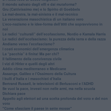
​Il mondo salvato dagli elfi e dai mutaforma?
Gru (Cattivissimo me) e lo Spirito di Goebbels
​La mal-destra, la mal-sinistra e il mal-tecnico
​La venerazione masochistica di un italiano vero
​L’eco-nazismo e le idee-forma dell’800 che sopravvivono in
noi
​Le radici “culturali” dell’ecofascismo, Nordio e Kamala Harris
Le radici dell’ecofascismo: la purezza della terra e della razza
Andiamo verso l’ecofascismo?
I costi economici dell’emergenza climatica
​La “pacchia” è finita! Ma per chi?
​Il fallimento della convivenza civile
​I vizi di Hitler e quelli degli altri
Addio clima mediterraneo e Medicane
​Assange, Galileo e l’Ossimoro della Cultura
​I bulli d’Italia e i masochisti d’Italia
​Bertrand Russell, le televisioni di Berlusconi e l’ADHD
​Se vuoi la pace, investi non nelle armi, ma nella scuola
​Dichiara pace
​Appello agli elettori ad una scelta profonda del voto e del non
voto
"Come sfasciare il paese in sette mosse"