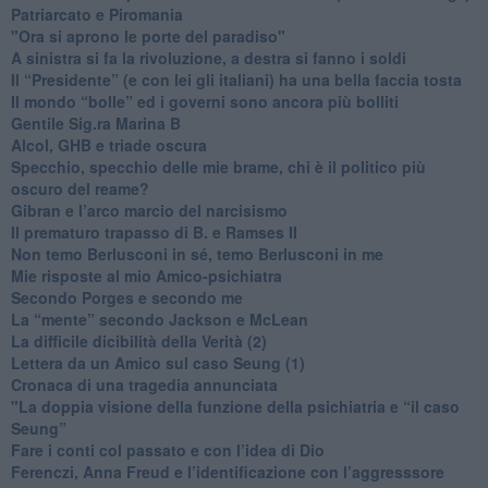
​Patriarcato e Piromania
"Ora si aprono le porte del paradiso"
​A sinistra si fa la rivoluzione, a destra si fanno i soldi
​Il “Presidente” (e con lei gli italiani) ha una bella faccia tosta
​Il mondo “bolle” ed i governi sono ancora più bolliti
​Gentile Sig.ra Marina B
​Alcol, GHB e triade oscura
​Specchio, specchio delle mie brame, chi è il politico più
oscuro del reame?
​Gibran e l’arco marcio del narcisismo
​Il prematuro trapasso di B. e Ramses II
​Non temo Berlusconi in sé, temo Berlusconi in me
​Mie risposte al mio Amico-psichiatra
​Secondo Porges e secondo me
​La “mente” secondo Jackson e McLean
La difficile dicibilità della Verità (2)
​Lettera da un Amico sul caso Seung (1)
​Cronaca di una tragedia annunciata
"​La doppia visione della funzione della psichiatria e “il caso
Seung”
​Fare i conti col passato e con l’idea di Dio
​Ferenczi, Anna Freud e l’identificazione con l’aggresssore