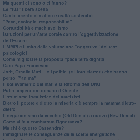
​Ma questi ci sono o ci fanno?
​Le “tua” libera scelta
Cambiamento climatico e realtà sostenibili
“Pace, ecologia, responsabilità”
​Corruttibilità e machiavellismo
Istruzioni per un’arte corale contro l’oggettivizzazione
dell’Essere
​L’MMPI e il mito della valutazione “oggettiva” dei test
psicologici
Come migliorare la proposta “pace terra dignità”
Caro Papa Francesco
​Jorit, Ornella Muti… e i politici (e i loro elettori) che hanno
perso l’”anima”
​Il sollevamento dei mari e la Riforma dell’ONU
Putin, imperatore romano d’Oriente
​L’ottimismo irrealistico dei narcisisti
​Dietro il potere e dietro la miseria c’è sempre la mamma dietro-
dietro
Il negazionismo da vecchio (Old Denial) a nuovo (New Denial)
Come si fa a combattere l'ignoranza?
Ma chi è questo Cassandra?
Immaginare le conseguenze delle scelte energetiche