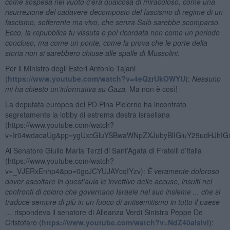
come sospesa nel vuoto c'era qualcosa di miracoloso, come una
risurrezione del cadavere decomposto del fascismo di regime di un
fascismo, sofferente ma vivo, che senza Salò sarebbe scomparso.
Ecco, la repubblica fu vissuta e poi ricordata non come un periodo
concluso, ma come un ponte, come la prova che le porte della
storia non si sarebbero chiuse alle spalle di Mussolini.
Per il Ministro degli Esteri Antonio Tajani
(
https://www.youtube.com/watch?v=4eQzrUkOWYU
):
Nessuno
mi ha chiesto un’informativa su Gaza.
Ma non è così!
La deputata europea del PD Pina Picierno ha incontrato
segretamente la lobby di estrema destra israeliana
(https://www.youtube.com/watch?
v=Ir04wdacaUg&pp=ygUxcGluYSBwaWNpZXJubyBlIGluY29udHJhI
Al Senatore Giulio Maria Terzi di Sant’Agata di Fratelli d’Italia
(https://www.youtube.com/watch?
v=_VJERxEnhp4&pp=0gcJCYUJAYcqIYzv):
È veramente doloroso
dover ascoltare in quest’aula le invettive delle accuse, insulti nei
confronti di coloro che governano Israele nel suo insieme ... che si
traduce sempre di più in un fuoco di antisemitismo in tutto il paese
…
rispondeva il senatore di Alleanza Verdi Sinistra Peppe De
Cristofaro (
https://www.youtube.com/watch?v=NdZ40alslvI
):