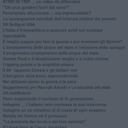
​STRIP IN TRIP … un video da diffondere
"Chi può guidarci fuori dal caos?"
​Portoferraio alluvionata … era imprevedibile?
Le conseguenze mondiali dell’infanzia infelice dei potenti
​Gli Scilipoti USA
L’Italia s’intestardisce a sprecare soldi sul nucleare
improbabile
È meglio pagare per fare la guerra o per inventare gli Spinrel?
​L’innalzamento delle acque del mare e l’erosione delle spiagge
​Il progressivo innalzamento delle acque del mare
​Gunter Pauli e il desalinizzare meglio e a costo minore
I tipping points e la stupidità umana
​Il 58° rapporto Censis e gli italiani veri
​Il bel gioco dura poco, marcondirondà
Noi abbiamo perso la guerra e la pace
Suggerimenti per Hannah Arendt e La banalità del male
​Gli indifferenti
Parte zoppicando il nucleare di IV generazione
​Indagine … l’italiano vero confessa la sua innocenza
Indagine su un cittadino al di sopra di ogni sospetto
Notizie tra l'orrore ed il grottesco
"La protervia dei ricchi e dei loro servitori"
S’i fossi foco di Cecco Angiolieri