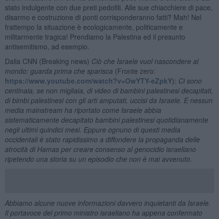
stato indulgente con due preti pedofili. Alle sue chiacchiere di pace,
disarmo e costruzione di ponti corrisponderanno fatti? Mah! Nel
frattempo la situazione è ecologicamente, politicamente e
militarmente tragica! Prendiamo la Palestina ed il presunto
antisemitismo, ad esempio.
Dalla CNN (Breaking news)
Ciò che Israele vuol nascondere al
mondo: guarda prima che sparisca
(Fronte zero:
https://www.youtube.com/watch?v=OwYTY-eZpkY
):
Ci sono
centinaia, se non migliaia, di video di bambini palestinesi decapitati,
di bimbi palestinesi con gli arti amputati, uccisi da Israele. E nessun
media mainstream ha riportato come Israele abbia
sistematicamente decapitato bambini palestinesi quotidianamente
negli ultimi quindici mesi. Eppure ognuno di questi media
occidentali è stato rapidissimo a diffondere la propaganda delle
atrocità di Hamas per creare consenso al genocidio israeliano
ripetendo una storia su un episodio che non è mai avvenuto.
Abbiamo alcune nuove informazioni davvero inquietanti da Israele.
Il portavoce del primo ministro israeliano ha appena confermato