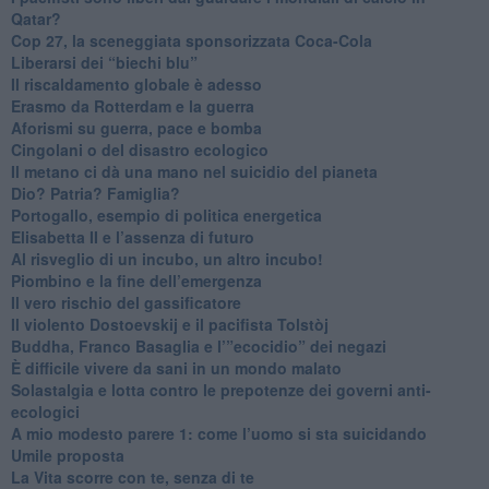
Qatar?
​Cop 27, la sceneggiata sponsorizzata Coca-Cola
​Liberarsi dei “biechi blu”
Il riscaldamento globale è adesso
​Erasmo da Rotterdam e la guerra
​Aforismi su guerra, pace e bomba
Cingolani o del disastro ecologico
​Il metano ci dà una mano nel suicidio del pianeta
​Dio? Patria? Famiglia?
Portogallo, esempio di politica energetica
​Elisabetta II e l’assenza di futuro
Al risveglio di un incubo, un altro incubo!
​Piombino e la fine dell’emergenza
​Il vero rischio del gassificatore
​Il violento Dostoevskij e il pacifista Tolstòj
​Buddha, Franco Basaglia e l’”ecocidio” dei negazi
​È difficile vivere da sani in un mondo malato
Solastalgia e lotta contro le prepotenze dei governi anti-
ecologici
​A mio modesto parere 1: come l’uomo si sta suicidando
​Umile proposta
​La Vita scorre con te, senza di te