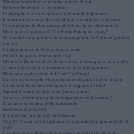
Plastica fuori di noi e plastica dentro di noi
​Roberto Vecchioni e l’ecocidio
​L’imbroglio e le conseguenze dell’uranio impoverito
​Il rapporto perverso che si sviluppa tra vittima e aguzzino
L’erotomania, la dipendenza affettiva e la co-dipendenza
​Dio è gay o il potere di “Dio-Patria-Famiglia” è gay?
​Gli uomini sono guidati dalla propaganda, la Natura è guidata
dai fatti
La dipendenza dall’istituzione fa male
​Freud e la guerra che uccide i figli
​Diventare Maestro di se stesso prima di insegnare ad un altro
L’importanza della formazione nel diventare genitori
Riflessioni sulle radici del “male” di Freud
​La storia ancestrale e la primissima relazione con la madre
​La resistibile ascesa del cancro di Sigmund Freud
Sigmund Freud e l’eutanasia (prima parte)
Cancro: intervenire sulle conseguenze o sulle radici?
​Il calcio e la società dello spettacolo
Biodiversità e COP15
​Il ritardo dell’uomo nel mentalizzare
​Cop 27, i nove confini planetari e una bambina ghanese di 10
anni
​I pacifisti sono liberi dal guardare i mondiali di calcio in