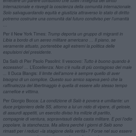
emettere un parere consultivo che tuteli l’integrità del diritto
internazionale e risvegli la coscienza della comunità internazionale.
Solo salvaguardando equità e giustizia attraverso lo stato di diritto
potremo costruire una comunità dal futuro condiviso per l’umanità
…
Per il New York Times:
Trump deporta un gruppo di migranti in
Libia a bordo di un aereo militare americano … Il piano, se
veramente attuato, porterebbe agli estremi la politica delle
espulsioni del presidente.
Da Salò di Pier Paolo Pasolini: Il vescovo:
Tutto è buono quando è
eccessivo! …
L’Eccellenza:
Non c’è nulla di più contagioso del male
...
Il Duca Blangis:
Il limite dell’amore è sempre quello di aver
bisogno di un complice. Questo suo amico sapeva però che la
raffinatezza del libertinaggio è quella di essere allo stesso tempo
carnefice e vittima.
Per Giorgio Bocca:
La condizione di Salò è povera e umiliante: un
duce prigioniero delle SS, attorno a lui un nido di vipere, di gelosie,
di assurdi appetiti, un esercito diviso fra milizie di partito,
compagnie di ventura, sopravvissuti della casta militare. E poi l'odio
popolare, la stanchezza. Ma allora perché i giorni di Salò sono
rimasti per i reduci «la stagione della verità»? Forse nel suo essere