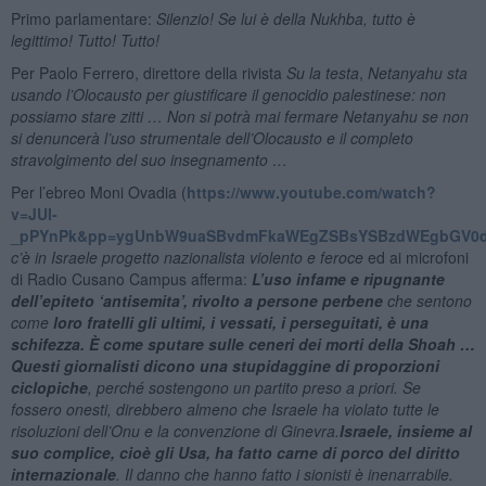
Primo parlamentare:
Silenzio! Se lui è della Nukhba, tutto è
legittimo! Tutto! Tutto!
Per Paolo Ferrero, direttore della rivista
Su la testa
,
Netanyahu sta
usando l’Olocausto per giustificare il genocidio palestinese: non
possiamo stare zitti … Non si potrà mai fermare Netanyahu se non
si denuncerà l’uso strumentale dell’Olocausto e il completo
stravolgimento del suo insegnamento …
Per l’ebreo Moni Ovadia (
https://www.youtube.com/watch?
v=JUI-
_pPYnPk&pp=ygUnbW9uaSBvdmFkaWEgZSBsYSBzdWEgbGV0d
c’è in Israele progetto nazionalista violento e feroce
ed ai microfoni
di Radio Cusano Campus afferma:
L’uso infame e ripugnante
dell’epiteto ‘antisemita’, rivolto a persone perbene
che sentono
come
loro fratelli gli ultimi, i vessati, i perseguitati, è una
schifezza
.
È come sputare sulle ceneri dei morti della Shoah …
Questi giornalisti dicono una stupidaggine di proporzioni
ciclopiche
, perché sostengono un partito preso a priori. Se
fossero onesti, direbbero almeno che Israele ha violato tutte le
risoluzioni dell’Onu e la convenzione di Ginevra.
Israele, insieme al
suo complice
,
cioè gli Usa
,
ha fatto carne di porco del diritto
internazionale
. Il danno che hanno fatto i sionisti è inenarrabile.