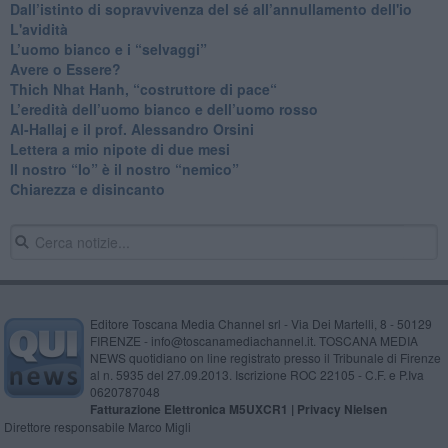
​Dall’istinto di sopravvivenza del sé all’annullamento dell'io
L'avidità
​L’uomo bianco e i “selvaggi”
​Avere o Essere?
​Thich Nhat Hanh, “costruttore di pace“
​L’eredità dell’uomo bianco e dell’uomo rosso
Al-Hallaj e il prof. Alessandro Orsini
​Lettera a mio nipote di due mesi
​Il nostro “Io” è il nostro “nemico”
​Chiarezza e disincanto
Editore Toscana Media Channel srl - Via Dei Martelli, 8 - 50129
FIRENZE - info@toscanamediachannel.it. TOSCANA MEDIA
NEWS quotidiano on line registrato presso il Tribunale di Firenze
al n. 5935 del 27.09.2013. Iscrizione ROC 22105 - C.F. e P.Iva
0620787048
Fatturazione Elettronica M5UXCR1 |
Privacy Nielsen
Direttore responsabile Marco Migli