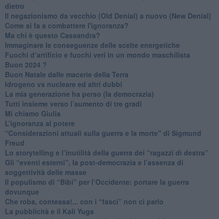
dietro
Il negazionismo da vecchio (Old Denial) a nuovo (New Denial)
Come si fa a combattere l'ignoranza?
Ma chi è questo Cassandra?
Immaginare le conseguenze delle scelte energetiche
​Fuochi d’artificio e fuochi veri in un mondo maschilista
Buon 2024 ?
​Buon Natale dalle macerie della Terra
​Idrogeno vs nucleare ed altri dubbi
​La mia generazione ha perso (la democrazia)
​Tutti insieme verso l’aumento di tre gradi
Mi chiamo Giulia
L’ignoranza al potere
​“Considerazioni attuali sulla guerra e la morte" di Sigmund
Freud
​Lo storytelling e l’inutilità della guerra dei “ragazzi di destra”
​Gli “eventi esterni”, la post-democrazia e l’assenza di
soggettività delle masse
​Il populismo di “Bibi” per l’Occidente: portare la guerra
dovunque
​Che roba, contessa!... con i “fasci” non ci parlo
La pubblicità e il Kali Yuga