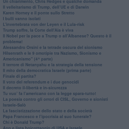
​Un chiarimento, Chris Hedges e qualche domanda
Il velleitarismo di Trump, dell’UE e di Darwin
​Karen Horney e il ponte sullo Stretto
​I bulli vanno isolati
L’invertebrata von der Leyen e il Lula-risk
Trump soffre, la Corte dell'Aia è viva
​Il Nobel per la pace a Trump o all’Albanese? Questo è il
problema!
​Alessandro Orsini e la tetrade oscura del sionismo
​Hilsenrath e le 9 omotipie tra Nazismo, Sionismo e
Americanismo" (4^ parte)
​Il terrore di Netanyahu e la strategia della tensione
Il mito della democratica Israele (prima parte)
​Finale di partita?
​Il voto del referendum e i due genocidi
Il decreto il-libertà e in-sicurezza
Tu vuo’ fa l’americano con la legge spara-tutto!
La poesia contro gli orrori di CISL, Governo e sionisti
Israele-Salò
​La fascistizzazione dello stato e della società
Papa Francesco e l’ipocrisia al suo funerale?
​Chi è Donald Trump?
App e lista boicottaggio di USA e Israele