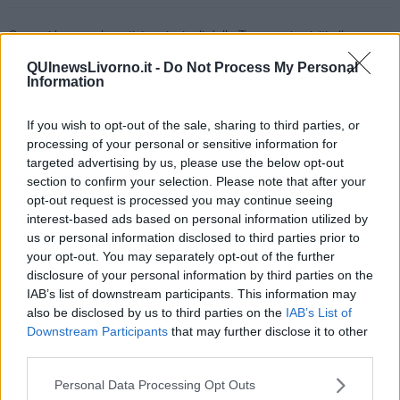
Se vuoi leggere le notizie principali della Toscana iscriviti alla
Newsletter QUInews - ToscanaMedia.
Arriva gratis tutti i giorni
QUInewsLivorno.it -
Do Not Process My Personal
alle 20:00 direttamente nella tua casella di posta.
Information
Basta cliccare
QUI
Ti potrebbe interessare anche:
If you wish to opt-out of the sale, sharing to third parties, or
processing of your personal or sensitive information for
Articoli dal Blog “Disincantato” di Adolfo Santoro
targeted advertising by us, please use the below opt-out
section to confirm your selection. Please note that after your
​Un esempio di civismo
opt-out request is processed you may continue seeing
​Linee guida per organizzare il civismo della complessità
interest-based ads based on personal information utilized by
​Il ripristino della natura secondo la legge e l’impegno dei
us or personal information disclosed to third parties prior to
Cittadini
Il nesso tra cambiamenti climatici e salute umana
your opt-out. You may separately opt-out of the further
Tutti morimmo a stento (3)
disclosure of your personal information by third parties on the
Tutti morimmo a stento (2)
IAB’s list of downstream participants. This information may
​Tutti morimmo a stento (1)
also be disclosed by us to third parties on the
IAB’s List of
IL CORRIDOIO BLU il resoconto del convegno
Downstream Participants
that may further disclose it to other
Un manuale essenziale per seguire il CORRIDOIO BLU
third parties.
Il corridoio blu
​Il cronoprogramma ottimale verso il full electric sui traghetti
Personal Data Processing Opt Outs
​I costi dell’adeguamento al cold ironing