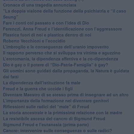
​Cronaca di una tragedia annunciata
"​La doppia visione della funzione della psichiatria e “il caso
Seung”
​Fare i conti col passato e con l’idea di Dio
​Ferenczi, Anna Freud e l’identificazione con l’aggresssore
Plastica fuori di noi e plastica dentro di noi
​Roberto Vecchioni e l’ecocidio
​L’imbroglio e le conseguenze dell’uranio impoverito
​Il rapporto perverso che si sviluppa tra vittima e aguzzino
L’erotomania, la dipendenza affettiva e la co-dipendenza
​Dio è gay o il potere di “Dio-Patria-Famiglia” è gay?
​Gli uomini sono guidati dalla propaganda, la Natura è guidata
dai fatti
La dipendenza dall’istituzione fa male
​Freud e la guerra che uccide i figli
​Diventare Maestro di se stesso prima di insegnare ad un altro
L’importanza della formazione nel diventare genitori
Riflessioni sulle radici del “male” di Freud
​La storia ancestrale e la primissima relazione con la madre
​La resistibile ascesa del cancro di Sigmund Freud
Sigmund Freud e l’eutanasia (prima parte)
Cancro: intervenire sulle conseguenze o sulle radici?