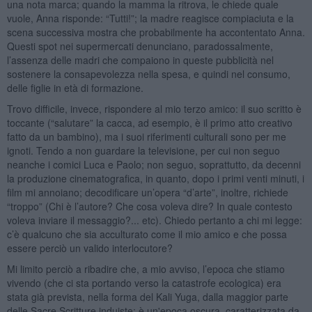
una nota marca; quando la mamma la ritrova, le chiede quale
vuole, Anna risponde: “Tutti!”; la madre reagisce compiaciuta e la
scena successiva mostra che probabilmente ha accontentato Anna.
Questi spot nei supermercati denunciano, paradossalmente,
l’assenza delle madri che compaiono in queste pubblicità nel
sostenere la consapevolezza nella spesa, e quindi nel consumo,
delle figlie in età di formazione.
Trovo difficile, invece, rispondere al mio terzo amico: il suo scritto è
toccante (“salutare” la cacca, ad esempio, è il primo atto creativo
fatto da un bambino), ma i suoi riferimenti culturali sono per me
ignoti. Tendo a non guardare la televisione, per cui non seguo
neanche i comici Luca e Paolo; non seguo, soprattutto, da decenni
la produzione cinematografica, in quanto, dopo i primi venti minuti, i
film mi annoiano; decodificare un’opera “d’arte”, inoltre, richiede
“troppo” (Chi è l’autore? Che cosa voleva dire? In quale contesto
voleva inviare il messaggio?... etc). Chiedo pertanto a chi mi legge:
c’è qualcuno che sia acculturato come il mio amico e che possa
essere perciò un valido interlocutore?
Mi limito perciò a ribadire che, a mio avviso, l’epoca che stiamo
vivendo (che ci sta portando verso la catastrofe ecologica) era
stata già prevista, nella forma del Kali Yuga, dalla maggior parte
delle Sacre Scritture induiste: è un'epoca oscura, caratterizzata da