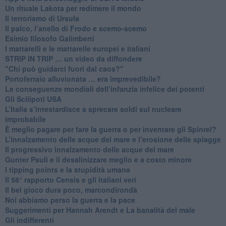
​Un rituale Lakota per redimere il mondo
Il terrorismo di Ursula
​Il palco, l’anello di Frodo e scemo-scemo
Esimio filosofo Galimberti
​I mattarelli e le mattarelle europei e italiani
​STRIP IN TRIP … un video da diffondere
"Chi può guidarci fuori dal caos?"
​Portoferraio alluvionata … era imprevedibile?
Le conseguenze mondiali dell’infanzia infelice dei potenti
​Gli Scilipoti USA
L’Italia s’intestardisce a sprecare soldi sul nucleare
improbabile
È meglio pagare per fare la guerra o per inventare gli Spinrel?
​L’innalzamento delle acque del mare e l’erosione delle spiagge
​Il progressivo innalzamento delle acque del mare
​Gunter Pauli e il desalinizzare meglio e a costo minore
I tipping points e la stupidità umana
​Il 58° rapporto Censis e gli italiani veri
​Il bel gioco dura poco, marcondirondà
Noi abbiamo perso la guerra e la pace
Suggerimenti per Hannah Arendt e La banalità del male
​Gli indifferenti