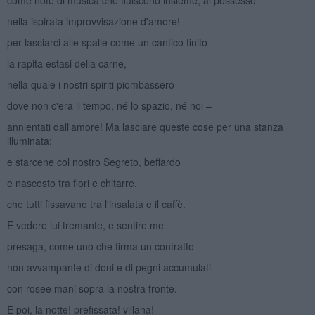
nella ispirata improvvisazione d'amore!
per lasciarci alle spalle come un cantico finito
la rapita estasi della carne,
nella quale i nostri spiriti piombassero
dove non c'era il tempo, né lo spazio, né noi –
annientati dall'amore! Ma lasciare queste cose per una stanza
illuminata:
e starcene col nostro Segreto, beffardo
e nascosto tra fiori e chitarre,
che tutti fissavano tra l'insalata e il caffè.
E vedere lui tremante, e sentire me
presaga, come uno che firma un contratto –
non avvampante di doni e di pegni accumulati
con rosee mani sopra la nostra fronte.
E poi, la notte! prefissata! villana!