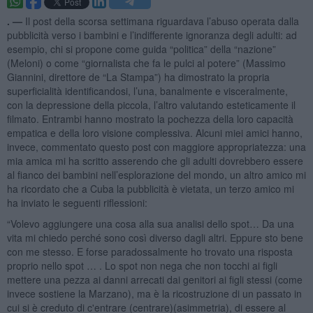
. —
Il post della scorsa settimana riguardava l’abuso operata dalla
pubblicità verso i bambini e l’indifferente ignoranza degli adulti: ad
esempio, chi si propone come guida “politica” della “nazione”
(Meloni) o come “giornalista che fa le pulci al potere” (Massimo
Giannini, direttore de “La Stampa”) ha dimostrato la propria
superficialità identificandosi, l’una, banalmente e visceralmente,
con la depressione della piccola, l’altro valutando esteticamente il
filmato. Entrambi hanno mostrato la pochezza della loro capacità
empatica e della loro visione complessiva. Alcuni miei amici hanno,
invece, commentato questo post con maggiore appropriatezza: una
mia amica mi ha scritto asserendo che gli adulti dovrebbero essere
al fianco dei bambini nell’esplorazione del mondo, un altro amico mi
ha ricordato che a Cuba la pubblicità è vietata, un terzo amico mi
ha inviato le seguenti riflessioni:
“Volevo aggiungere una cosa alla sua analisi dello spot… Da una
vita mi chiedo perché sono così diverso dagli altri. Eppure sto bene
con me stesso. E forse paradossalmente ho trovato una risposta
proprio nello spot … . Lo spot non nega che non tocchi ai figli
mettere una pezza ai danni arrecati dai genitori ai figli stessi (come
invece sostiene la Marzano), ma è la ricostruzione di un passato in
cui si è creduto di c'entrare (centrare)(asimmetria), di essere al