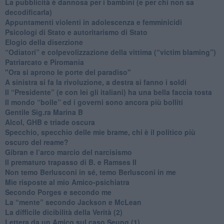
​La pubblicità è dannosa per i bambini (e per chi non sa
decodificarla)
​Appuntamenti violenti in adolescenza e femminicidi
​Psicologi di Stato e autoritarismo di Stato
Elogio della diserzione
“Odiatori” e colpevolizzazione della vittima (“victim blaming”)
​Patriarcato e Piromania
"Ora si aprono le porte del paradiso"
​A sinistra si fa la rivoluzione, a destra si fanno i soldi
​Il “Presidente” (e con lei gli italiani) ha una bella faccia tosta
​Il mondo “bolle” ed i governi sono ancora più bolliti
​Gentile Sig.ra Marina B
​Alcol, GHB e triade oscura
​Specchio, specchio delle mie brame, chi è il politico più
oscuro del reame?
​Gibran e l’arco marcio del narcisismo
​Il prematuro trapasso di B. e Ramses II
​Non temo Berlusconi in sé, temo Berlusconi in me
​Mie risposte al mio Amico-psichiatra
​Secondo Porges e secondo me
​La “mente” secondo Jackson e McLean
La difficile dicibilità della Verità (2)
​Lettera da un Amico sul caso Seung (1)