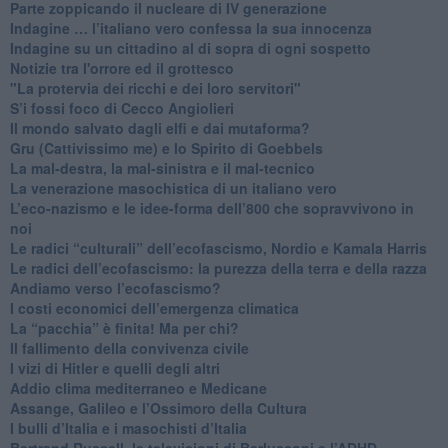
Parte zoppicando il nucleare di IV generazione
​Indagine … l’italiano vero confessa la sua innocenza
Indagine su un cittadino al di sopra di ogni sospetto
Notizie tra l'orrore ed il grottesco
"La protervia dei ricchi e dei loro servitori"
S’i fossi foco di Cecco Angiolieri
​Il mondo salvato dagli elfi e dai mutaforma?
Gru (Cattivissimo me) e lo Spirito di Goebbels
​La mal-destra, la mal-sinistra e il mal-tecnico
​La venerazione masochistica di un italiano vero
​L’eco-nazismo e le idee-forma dell’800 che sopravvivono in
noi
​Le radici “culturali” dell’ecofascismo, Nordio e Kamala Harris
Le radici dell’ecofascismo: la purezza della terra e della razza
Andiamo verso l’ecofascismo?
I costi economici dell’emergenza climatica
​La “pacchia” è finita! Ma per chi?
​Il fallimento della convivenza civile
​I vizi di Hitler e quelli degli altri
Addio clima mediterraneo e Medicane
​Assange, Galileo e l’Ossimoro della Cultura
​I bulli d’Italia e i masochisti d’Italia
​Bertrand Russell, le televisioni di Berlusconi e l’ADHD