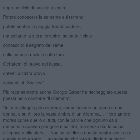
dopo un ciclo di nascite a venire.
Potete conoscere la semente e il terreno;
potete sentire la pioggia fredda cadere,
ma soltanto la sfera terrestre, soltanto il cielo
conoscono il segreto del seme
nella camera nuziale sotto terra.
Gettatemi di nuovo nel flusso,
datemi un'altra prova –
salvami, oh Shelley!”.
Più recentemente anche Giorgio Gaber ha riecheggiato questa
poesia nella canzone “Il dilemma”:
“In una spiaggia poco serena, camminavano un uomo e una
donna, e su di loro la vasta ombra di un dilemma… Il loro amore
moriva come quello di tutti, con le parole che ognuno sa a
memoria: sapevan piangere e soffrire, ma senza dar la colpa
all’epoca o alla storia… Non so se dire a questa nostra scelta o a
questa nuova sorte … so soltanto che loro si diedero la morte.