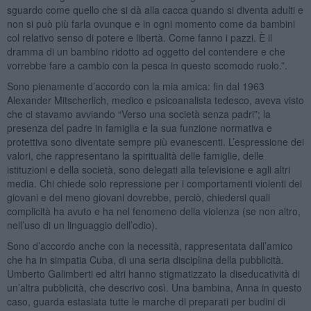
sguardo come quello che si dà alla cacca quando si diventa adulti e
non si può più farla ovunque e in ogni momento come da bambini
col relativo senso di potere e libertà. Come fanno i pazzi. È il
dramma di un bambino ridotto ad oggetto del contendere e che
vorrebbe fare a cambio con la pesca in questo scomodo ruolo.”.
Sono pienamente d’accordo con la mia amica: fin dal 1963
Alexander Mitscherlich, medico e psicoanalista tedesco, aveva visto
che ci stavamo avviando “Verso una società senza padri”; la
presenza del padre in famiglia e la sua funzione normativa e
protettiva sono diventate sempre più evanescenti. L’espressione dei
valori, che rappresentano la spiritualità delle famiglie, delle
istituzioni e della società, sono delegati alla televisione e agli altri
media. Chi chiede solo repressione per i comportamenti violenti dei
giovani e dei meno giovani dovrebbe, perciò, chiedersi quali
complicità ha avuto e ha nel fenomeno della violenza (se non altro,
nell’uso di un linguaggio dell’odio).
Sono d’accordo anche con la necessità, rappresentata dall’amico
che ha in simpatia Cuba, di una seria disciplina della pubblicità.
Umberto Galimberti ed altri hanno stigmatizzato la diseducatività di
un’altra pubblicità, che descrivo così. Una bambina, Anna in questo
caso, guarda estasiata tutte le marche di preparati per budini di