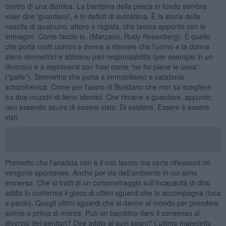
centro di una diatriba. La bambina della pesca in fondo sembra
voler dire 'guardami', è in deficit di autostima. È la storia della
nascita di qualcuno, attore e regista, che lavora appunto con le
immagini. Come faccio io. (Marzano, Rudy Rosenberg). È quello
che porta molti uomini e donne a ritenere che l’uomo e la donna
siano simmetrici e abbiano pari responsabilità (per esempio in un
divorzio) e a esprimersi con frasi come “ne ho piene le uova”
(“palle”). Simmetria che porta a immobilismo e catatonia
schizofrenica. Come per l'asino di Buridano che non sa scegliere
fra due mucchi di fieno identici. Che rimane a guardare, appunto,
non essendo sicuro di essere visto. Di esistere. Essere è essere
visti.
Premetto che l’analista non è il mio lavoro ma certe riflessioni mi
vengono spontanee. Anche per via dell’ambiente in cui sono
immerso. Che si tratti di un cortometraggio sull’incapacità di dirsi
addio lo conferma il gioco di ultimi sguardi che lo accompagna (luca
e paolo). Quegli ultimi sguardi che si danno al mondo per prendere
sonno o prima di morire. Può un bambino dare il consenso al
divorzio dei genitori? Dire addio ai suoi sogni? L’ultimo maledetto