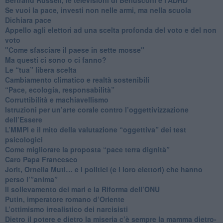
​Se vuoi la pace, investi non nelle armi, ma nella scuola
​Dichiara pace
​Appello agli elettori ad una scelta profonda del voto e del non
voto
"Come sfasciare il paese in sette mosse"
​Ma questi ci sono o ci fanno?
​Le “tua” libera scelta
Cambiamento climatico e realtà sostenibili
“Pace, ecologia, responsabilità”
​Corruttibilità e machiavellismo
Istruzioni per un’arte corale contro l’oggettivizzazione
dell’Essere
​L’MMPI e il mito della valutazione “oggettiva” dei test
psicologici
Come migliorare la proposta “pace terra dignità”
Caro Papa Francesco
​Jorit, Ornella Muti… e i politici (e i loro elettori) che hanno
perso l’”anima”
​Il sollevamento dei mari e la Riforma dell’ONU
Putin, imperatore romano d’Oriente
​L’ottimismo irrealistico dei narcisisti
​Dietro il potere e dietro la miseria c’è sempre la mamma dietro-