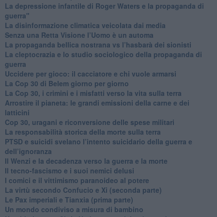
​La depressione infantile di Roger Waters e la propaganda di
guerra"
​La disinformazione climatica veicolata dai media
Senza una Retta Visione l’Uomo è un automa
​La propaganda bellica nostrana vs l’hasbarà dei sionisti
​La cleptocrazia e lo studio sociologico della propaganda di
guerra
​Uccidere per gioco: il cacciatore e chi vuole armarsi
​La Cop 30 di Belem giorno per giorno
La Cop 30, i crimini e i misfatti verso la vita sulla terra
Arrostire il pianeta: le grandi emissioni della carne e dei
latticini
​Cop 30, uragani e riconversione delle spese militari
La responsabilità storica della morte sulla terra
PTSD e suicidi svelano l’intento suicidario della guerra e
dell’ignoranza
Il Wenzi e la decadenza verso la guerra e la morte
​Il tecno-fascismo e i suoi nemici delusi
​I comici e il vittimismo paranoideo al potere
​La virtù secondo Confucio e Xi (seconda parte)
Le Pax imperiali e Tianxia (prima parte)
Un mondo condiviso a misura di bambino