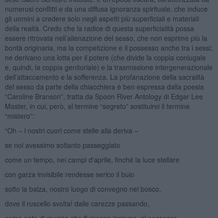
numerosi conflitti e da una diffusa ignoranza spirituale, che induce
gli uomini a credere solo negli aspetti più superficiali e materiali
della realtà. Credo che la radice di questa superficialità possa
essere ritrovata nell’alienazione del sesso, che non esprime più la
bontà originaria, ma la competizione e il possesso anche tra i sessi;
ne derivano una lotta per il potere (che divide la coppia coniugale
e, quindi, la coppia genitoriale) e la trasmissione intergenerazionale
dell’attaccamento e la sofferenza. La profanazione della sacralità
del sesso da parte della chiacchiera è ben espressa dalla poesia
“Caroline Branson”, tratta da Spoon River Antology di Edgar Lee
Master, in cui, però, al termine “segreto” sostituirei il termine
“mistero”:
“Oh – i nostri cuori come stelle alla deriva –
se noi avessimo soltanto passeggiato
come un tempo, nei campi d'aprile, finché la luce stellare
con garza invisibile rendesse serico il buio
sotto la balza, nostro luogo di convegno nel bosco,
dove il ruscello svolta! dalle carezze passando,
come note di musica che fluiscono insieme, al possesso