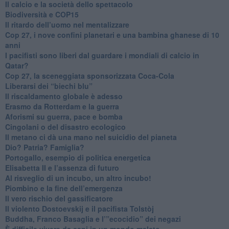
​Il calcio e la società dello spettacolo
Biodiversità e COP15
​Il ritardo dell’uomo nel mentalizzare
​Cop 27, i nove confini planetari e una bambina ghanese di 10
anni
​I pacifisti sono liberi dal guardare i mondiali di calcio in
Qatar?
​Cop 27, la sceneggiata sponsorizzata Coca-Cola
​Liberarsi dei “biechi blu”
Il riscaldamento globale è adesso
​Erasmo da Rotterdam e la guerra
​Aforismi su guerra, pace e bomba
Cingolani o del disastro ecologico
​Il metano ci dà una mano nel suicidio del pianeta
​Dio? Patria? Famiglia?
Portogallo, esempio di politica energetica
​Elisabetta II e l’assenza di futuro
Al risveglio di un incubo, un altro incubo!
​Piombino e la fine dell’emergenza
​Il vero rischio del gassificatore
​Il violento Dostoevskij e il pacifista Tolstòj
​Buddha, Franco Basaglia e l’”ecocidio” dei negazi
​È difficile vivere da sani in un mondo malato