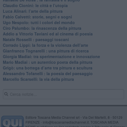
​Claudio Cionini: le città e l’utopia
Luca Alinari: l’arte della pittura
​Fabio Calvetti: storie, segni e sogni
Ugo Nespolo: tutti i colori del mondo
​Ciro Palumbo: la rinascenza della pittura
​Addio a Vittorio Taviani ed al cinema di poesia
​Natale Rosselli : paesaggi toscani
​Corrado Lippi: la forza e la violenza dell’arte
Gianfranco Tognarelli : una pittura di ricerca
Giorgia Madiai: tra sperimentazione e innovazione
Mario Madiai : un autentico poeta della pittura
Grigò: una bottega d’arte tra pittura e scultura
Alessandro Tofanelli : la poesia del paesaggio
​Marcello Scarselli: la via della pittura
Editore Toscana Media Channel srl - Via Dei Martelli, 8 - 50129
FIRENZE - info@toscanamediachannel.it. TOSCANA MEDIA
NEWS quotidiano on line registrato presso il Tribunale di Firenze