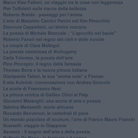
​Marco Klee Fallani, un viaggio tra le cose con leggerezza
​Pier Toffoletti sulle tracce della bellezza
​Roberto Braida : passaggi per l’anima
​L’arte di Massimo Cantini Parrini nel film Pinocchio
Eleonora Cappelletti, un’attrice toscana
​La poesia di Michele Brancale : “L’apocrifo nel baule"
Roberto Fanari nel regno dei cieli e delle nuvole
Le utopie di Clara Mallegni
​La poesia misteriosa di Atchugarry
Carla Tolomeo, la poesia dell’arte
Pino Procopio: il regno della fantasia
Thomas Berra e la nuova pittura italiana
Giampaolo Talani, la sua "anima sola" a Firenze
Il mio Kubrick: conversazione con Andrea Gnocchi
Le storie di Francesco Nesi
​La pittura onirica di Galileo Chini al Palp
​Giovanni Maranghi: una storia di arte e poesia
Sabrina Marianelli: storie africane
​Riccardo Benvenuti, le cattedrali di pace
​Un mondo popolato di sculture, l’arte di Franco Mauro Franchi
​Scarselli: viaggio in Giappone
​Ascanio : il sogno dell’arte e della poesia
Raffaele De Rosa : la fantasia e il sogno