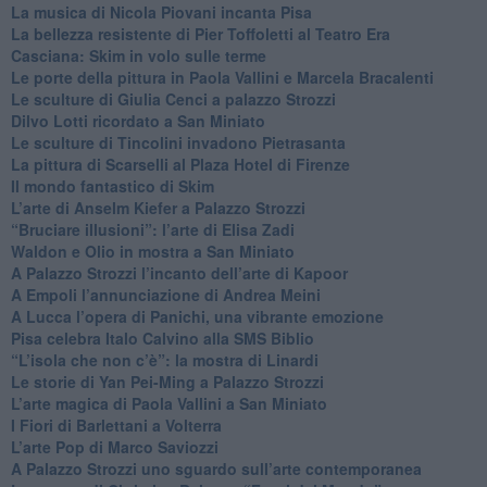
​La musica di Nicola Piovani incanta Pisa
​La bellezza resistente di Pier Toffoletti al Teatro Era
​Casciana: Skim in volo sulle terme
​Le porte della pittura in Paola Vallini e Marcela Bracalenti
​Le sculture di Giulia Cenci a palazzo Strozzi
​Dilvo Lotti ricordato a San Miniato
​Le sculture di Tincolini invadono Pietrasanta
La pittura di Scarselli al Plaza Hotel di Firenze
​Il mondo fantastico di Skim
​L’arte di Anselm Kiefer a Palazzo Strozzi
​“Bruciare illusioni”: l’arte di Elisa Zadi
​Waldon e Olio in mostra a San Miniato
​A Palazzo Strozzi l’incanto dell’arte di Kapoor
​A Empoli l’annunciazione di Andrea Meini
A Lucca l’opera di Panichi, una vibrante emozione
Pisa celebra Italo Calvino alla SMS Biblio
“L’isola che non c’è”: la mostra di Linardi
​Le storie di Yan Pei-Ming a Palazzo Strozzi
​L’arte magica di Paola Vallini a San Miniato
​I Fiori di Barlettani a Volterra
​L’arte Pop di Marco Saviozzi
​A Palazzo Strozzi uno sguardo sull’arte contemporanea