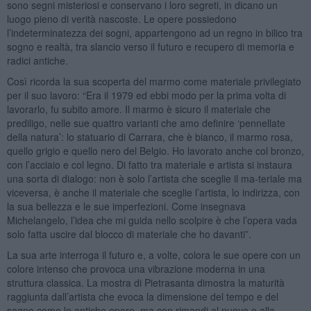
sono segni misteriosi e conservano i loro segreti, in dicano un
luogo pieno di verità nascoste. Le opere possiedono
l’indeterminatezza dei sogni, appartengono ad un regno in bilico tra
sogno e realtà, tra slancio verso il futuro e recupero di memoria e
radici antiche.
Così ricorda la sua scoperta del marmo come materiale privilegiato
per il suo lavoro: “Era il 1979 ed ebbi modo per la prima volta di
lavorarlo, fu subito amore. Il marmo è sicuro il materiale che
prediligo, nelle sue quattro varianti che amo definire ‘pennellate
della natura’: lo statuario di Carrara, che è bianco, il marmo rosa,
quello grigio e quello nero del Belgio. Ho lavorato anche col bronzo,
con l’acciaio e col legno. Di fatto tra materiale e artista si instaura
una sorta di dialogo: non è solo l’artista che sceglie il ma-teriale ma
viceversa, è anche il materiale che sceglie l’artista, lo indirizza, con
la sua bellezza e le sue imperfezioni. Come insegnava
Michelangelo, l’idea che mi guida nello scolpire è che l’opera vada
solo fatta uscire dal blocco di materiale che ho davanti”.
La sua arte interroga il futuro e, a volte, colora le sue opere con un
colore intenso che provoca una vibrazione moderna in una
struttura classica. La mostra di Pietrasanta dimostra la maturità
raggiunta dall’artista che evoca la dimensione del tempo e del
sogno come le antiche opere, ma con rimandi al nuovo e alla