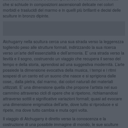
che si schiude in composizioni ascensionali delicate nei colori
morbidi e traslucidi del marmo e in quelli più brillanti e decisi delle
sculture in bronzo dipinte.
Atchugarry nella scultura cerca una sua strada verso la leggerezza
togliendo peso alle strutture formali, indirizzando la sua ricerca
verso un’arte dell’essenzialità e dell’armonia. E’ una strada verso la
lievità e il sogno, costruendo un viaggio che recupera il senso del
tempo e della storia, aprendosi ad una suggestiva modernità. L’arte
possiede la dimensione evocativa della musica, i tempi e i ritmi
sospesi di un canto ed un suono che nasce e si sprigiona dalle
cose,, dalla pietra, dal marmo, dai colori naturali dei materiali
utilizzati. E’ una dimensione quella che propone l’artista nel suo
cammino attraverso cicli di opere che si ripetono, richiamandosi
attraverso sottili e significative variazioni formali; quasi ad evocare
una dimensione enigmatica dell’arte, dove tutto si riproduce e si
ripete, ma dove tutto cambia e muta ogni volta.
Il viaggio di Atchugarry è diretto verso la conoscenza e la
costruzione di una possibile immagine di mondo, le sue sculture