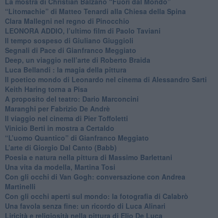
La mostra di Christian Balzano “Fuori dal Mondo”
​“Litomachie” di Matteo Tenardi alla Chiesa della Spina
​Clara Mallegni nel regno di Pinocchio
​LEONORA ADDIO, l’ultimo film di Paolo Taviani
Il tempo sospeso di Giuliano Giuggioli
Segnali di Pace di Gianfranco Meggiato
​Deep, un viaggio nell’arte di Roberto Braida
​Luca Bellandi : la magia della pittura
​Il poetico mondo di Leonardo nel cinema di Alessandro Sarti
​Keith Haring torna a Pisa
​A proposito del teatro: Dario Marconcini
Maranghi per Fabrizio De Andrè
​Il viaggio nel cinema di Pier Toffoletti
Vinicio Berti in mostra a Certaldo
“L’uomo Quantico” di Gianfranco Meggiato
​L’arte di Giorgio Dal Canto (Babb)
Poesia e natura nella pittura di Massimo Barlettani
Una vita da modella, Martina Tosi
​Con gli occhi di Van Gogh: conversazione con Andrea
Martinelli
​Con gli occhi aperti sul mondo: la fotografia di Calabrò
Una favola senza fine: un ricordo di Luca Alinari
Liricità e religiosità nella pittura di Elio De Luca