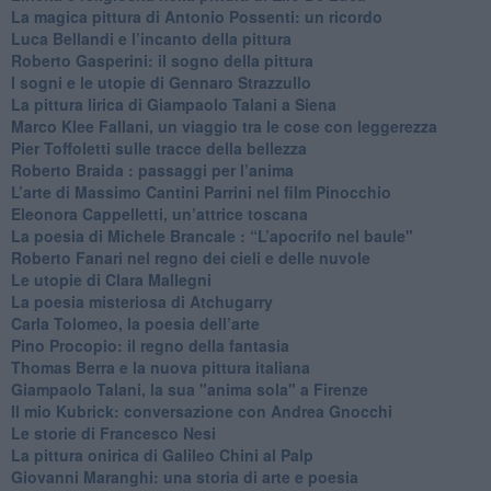
La magica pittura di Antonio Possenti: un ricordo
Luca Bellandi e l’incanto della pittura
​Roberto Gasperini: il sogno della pittura
I sogni e le utopie di Gennaro Strazzullo
La pittura lirica di Giampaolo Talani a Siena
​Marco Klee Fallani, un viaggio tra le cose con leggerezza
​Pier Toffoletti sulle tracce della bellezza
​Roberto Braida : passaggi per l’anima
​L’arte di Massimo Cantini Parrini nel film Pinocchio
Eleonora Cappelletti, un’attrice toscana
​La poesia di Michele Brancale : “L’apocrifo nel baule"
Roberto Fanari nel regno dei cieli e delle nuvole
Le utopie di Clara Mallegni
​La poesia misteriosa di Atchugarry
Carla Tolomeo, la poesia dell’arte
Pino Procopio: il regno della fantasia
Thomas Berra e la nuova pittura italiana
Giampaolo Talani, la sua "anima sola" a Firenze
Il mio Kubrick: conversazione con Andrea Gnocchi
Le storie di Francesco Nesi
​La pittura onirica di Galileo Chini al Palp
​Giovanni Maranghi: una storia di arte e poesia