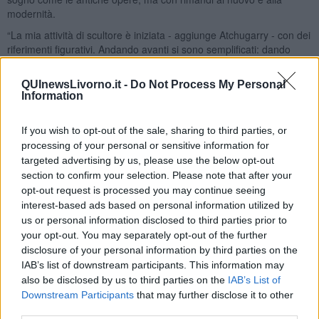
modernità.
“La mia attività di scultore è iniziata - aggiunge Atchugarry - con dei
riferimenti figurativi. Andando avanti si sono semplificati: dando
veste astratta a quei riferimenti, stilizzandoli in segni significanti ho
trovato il modo di far emergere al meglio l’essenza della scultura.
QUInewsLivorno.it -
Do Not Process My Personal
Le mie opere si sviluppano verso l’alto perché si interrogano, come
Information
me, sul futuro, sullo spazio, sul tempo in cui si trovano ad esistere”.
A volte sembra di vedere un monolite misterioso, come quello
If you wish to opt-out of the sale, sharing to third parties, or
raccontato da Kubrick, che racchiude un segreto che solo lo
processing of your personal or sensitive information for
sguardo dell’arte può svelare. Si descrive il senso di provvisorietà e
targeted advertising by us, please use the below opt-out
fragilità di un’epoca, dove anche il materiale più duraturo, come la
section to confirm your selection. Please note that after your
pietra, sembra essere sul punto di dissolversi : perdere la sua forza
opt-out request is processed you may continue seeing
primitiva e tornare a confondersi con il paesaggio e la natura.
interest-based ads based on personal information utilized by
Riccardo Ferrucci
us or personal information disclosed to third parties prior to
your opt-out. You may separately opt-out of the further
disclosure of your personal information by third parties on the
IAB’s list of downstream participants. This information may
also be disclosed by us to third parties on the
IAB’s List of
Downstream Participants
that may further disclose it to other
third parties.
Se vuoi leggere le notizie principali della Toscana iscriviti alla