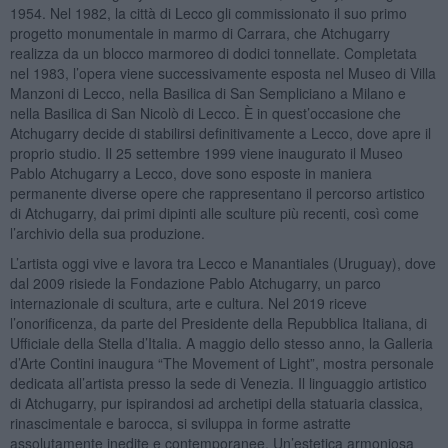
1954. Nel 1982, la città di Lecco gli commissionato il suo primo
progetto monumentale in marmo di Carrara, che Atchugarry
realizza da un blocco marmoreo di dodici tonnellate. Completata
nel 1983, l’opera viene successivamente esposta nel Museo di Villa
Manzoni di Lecco, nella Basilica di San Sempliciano a Milano e
nella Basilica di San Nicolò di Lecco. È in quest’occasione che
Atchugarry decide di stabilirsi definitivamente a Lecco, dove apre il
proprio studio. Il 25 settembre 1999 viene inaugurato il Museo
Pablo Atchugarry a Lecco, dove sono esposte in maniera
permanente diverse opere che rappresentano il percorso artistico
di Atchugarry, dai primi dipinti alle sculture più recenti, così come
l’archivio della sua produzione.
L’artista oggi vive e lavora tra Lecco e Manantiales (Uruguay), dove
dal 2009 risiede la Fondazione Pablo Atchugarry, un parco
internazionale di scultura, arte e cultura. Nel 2019 riceve
l’onorificenza, da parte del Presidente della Repubblica Italiana, di
Ufficiale della Stella d’Italia. A maggio dello stesso anno, la Galleria
d’Arte Contini inaugura “The Movement of Light”, mostra personale
dedicata all’artista presso la sede di Venezia. Il linguaggio artistico
di Atchugarry, pur ispirandosi ad archetipi della statuaria classica,
rinascimentale e barocca, si sviluppa in forme astratte
assolutamente inedite e contemporanee. Un’estetica armoniosa