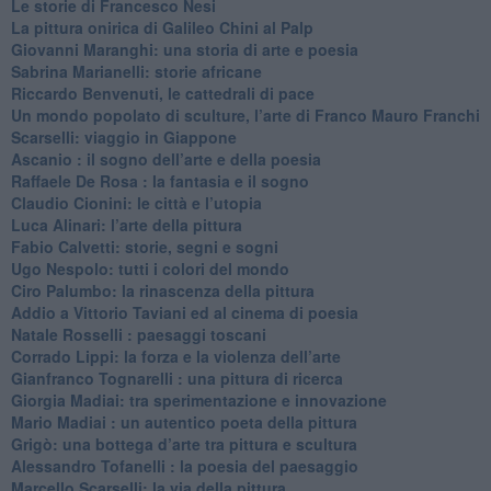
Le storie di Francesco Nesi
​La pittura onirica di Galileo Chini al Palp
​Giovanni Maranghi: una storia di arte e poesia
Sabrina Marianelli: storie africane
​Riccardo Benvenuti, le cattedrali di pace
​Un mondo popolato di sculture, l’arte di Franco Mauro Franchi
​Scarselli: viaggio in Giappone
​Ascanio : il sogno dell’arte e della poesia
Raffaele De Rosa : la fantasia e il sogno
​Claudio Cionini: le città e l’utopia
Luca Alinari: l’arte della pittura
​Fabio Calvetti: storie, segni e sogni
Ugo Nespolo: tutti i colori del mondo
​Ciro Palumbo: la rinascenza della pittura
​Addio a Vittorio Taviani ed al cinema di poesia
​Natale Rosselli : paesaggi toscani
​Corrado Lippi: la forza e la violenza dell’arte
Gianfranco Tognarelli : una pittura di ricerca
Giorgia Madiai: tra sperimentazione e innovazione
Mario Madiai : un autentico poeta della pittura
Grigò: una bottega d’arte tra pittura e scultura
Alessandro Tofanelli : la poesia del paesaggio
​Marcello Scarselli: la via della pittura