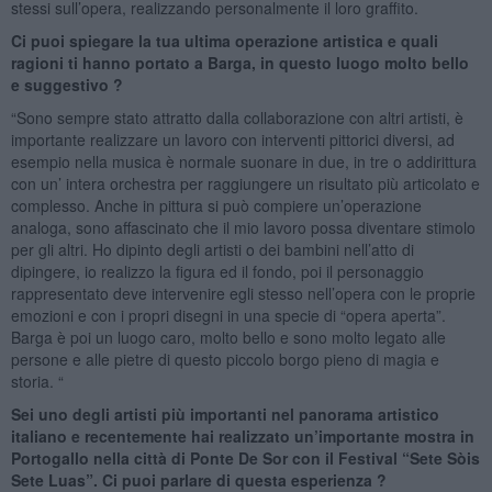
stessi sull’opera, realizzando personalmente il loro graffito.
Ci puoi spiegare la tua ultima operazione artistica e quali
ragioni ti hanno portato a Barga, in questo luogo molto bello
e suggestivo ?
“Sono sempre stato attratto dalla collaborazione con altri artisti, è
importante realizzare un lavoro con interventi pittorici diversi, ad
esempio nella musica è normale suonare in due, in tre o addirittura
con un’ intera orchestra per raggiungere un risultato più articolato e
complesso. Anche in pittura si può compiere un’operazione
analoga, sono affascinato che il mio lavoro possa diventare stimolo
per gli altri. Ho dipinto degli artisti o dei bambini nell’atto di
dipingere, io realizzo la figura ed il fondo, poi il personaggio
rappresentato deve intervenire egli stesso nell’opera con le proprie
emozioni e con i propri disegni in una specie di “opera aperta”.
Barga è poi un luogo caro, molto bello e sono molto legato alle
persone e alle pietre di questo piccolo borgo pieno di magia e
storia. “
Sei uno degli artisti più importanti nel panorama artistico
italiano e recentemente hai realizzato un’importante mostra in
Portogallo nella città di Ponte De Sor con il Festival “Sete Sòis
Sete Luas”. Ci puoi parlare di questa esperienza ?