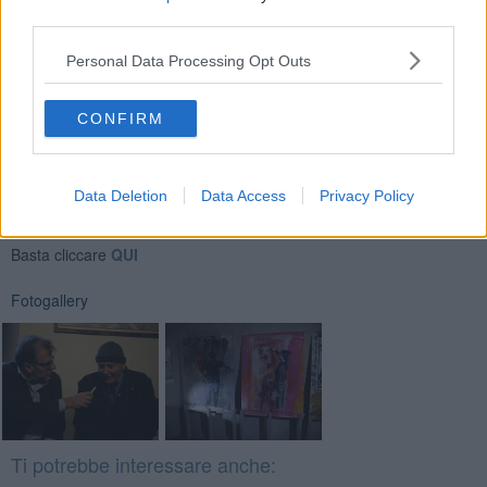
bellezza della vera arte.
third parties.
Riccardo Ferrucci
Personal Data Processing Opt Outs
CONFIRM
Se vuoi leggere le notizie principali della Toscana iscriviti alla
Data Deletion
Data Access
Privacy Policy
Newsletter QUInews - ToscanaMedia.
Arriva gratis tutti i giorni
alle 20:00 direttamente nella tua casella di posta.
Basta cliccare
QUI
Fotogallery
Ti potrebbe interessare anche: