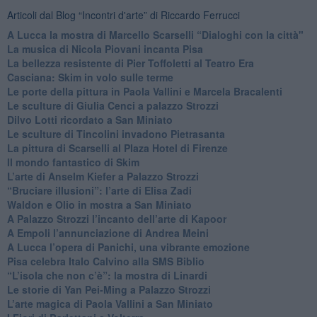
Articoli dal Blog “Incontri d'arte” di Riccardo Ferrucci
A Lucca la mostra di Marcello Scarselli “Dialoghi con la città"
​La musica di Nicola Piovani incanta Pisa
​La bellezza resistente di Pier Toffoletti al Teatro Era
​Casciana: Skim in volo sulle terme
​Le porte della pittura in Paola Vallini e Marcela Bracalenti
​Le sculture di Giulia Cenci a palazzo Strozzi
​Dilvo Lotti ricordato a San Miniato
​Le sculture di Tincolini invadono Pietrasanta
La pittura di Scarselli al Plaza Hotel di Firenze
​Il mondo fantastico di Skim
​L’arte di Anselm Kiefer a Palazzo Strozzi
​“Bruciare illusioni”: l’arte di Elisa Zadi
​Waldon e Olio in mostra a San Miniato
​A Palazzo Strozzi l’incanto dell’arte di Kapoor
​A Empoli l’annunciazione di Andrea Meini
A Lucca l’opera di Panichi, una vibrante emozione
Pisa celebra Italo Calvino alla SMS Biblio
“L’isola che non c’è”: la mostra di Linardi
​Le storie di Yan Pei-Ming a Palazzo Strozzi
​L’arte magica di Paola Vallini a San Miniato