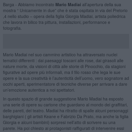
Barga - Abbiamo incontrato
Mario Madiai
all’apertura della sua
mostra “ Unicamente in due” che è stata ospitata in via del Pretorio
,4 nello studio – opera della figlia Giorgia Madiai, artista poliedrica
che lavora in bilico tra pittura, installazioni, performance e
fotografia.
Mario Madiai nel suo cammino artistico ha attraversato nuclei
tematici differenti : dai paesaggi toscani alle rose, dai girasoli alle
nature morte, da visioni di città alle storie di Pinocchio, da stagioni
figurative ad opere più informali, ma il filo rosso che lega le sue
opere e la sua creatività è l’autenticità dell’uomo, vero sognatore ad
occhi aperti, sperimentatore di tecniche diverse per arrivare a dare
un’emozione autentica a noi spettatori.
In questo spazio di grande suggestione Mario Madiai ha esposto
una serie di opere su cartone che guardano al mondo dei graffitari,
delle pareti, del teatro. Madiai ha ritratto di spalle alcuni personaggi
barghigiani ( gli artisti Keane e Fabrizio Da Prato, ma anche la figlia
Giorgia e alcuni bambini) sorpresi nell’atto di scrivere su una
parete. Ha poi chiesto ai protagonisti raffigurati di intervenire essi