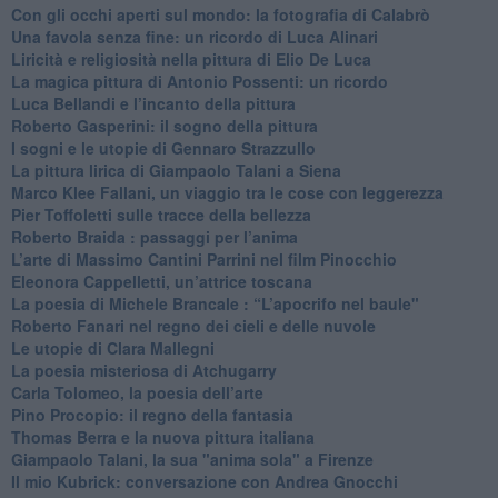
​Con gli occhi aperti sul mondo: la fotografia di Calabrò
Una favola senza fine: un ricordo di Luca Alinari
Liricità e religiosità nella pittura di Elio De Luca
La magica pittura di Antonio Possenti: un ricordo
Luca Bellandi e l’incanto della pittura
​Roberto Gasperini: il sogno della pittura
I sogni e le utopie di Gennaro Strazzullo
La pittura lirica di Giampaolo Talani a Siena
​Marco Klee Fallani, un viaggio tra le cose con leggerezza
​Pier Toffoletti sulle tracce della bellezza
​Roberto Braida : passaggi per l’anima
​L’arte di Massimo Cantini Parrini nel film Pinocchio
Eleonora Cappelletti, un’attrice toscana
​La poesia di Michele Brancale : “L’apocrifo nel baule"
Roberto Fanari nel regno dei cieli e delle nuvole
Le utopie di Clara Mallegni
​La poesia misteriosa di Atchugarry
Carla Tolomeo, la poesia dell’arte
Pino Procopio: il regno della fantasia
Thomas Berra e la nuova pittura italiana
Giampaolo Talani, la sua "anima sola" a Firenze
Il mio Kubrick: conversazione con Andrea Gnocchi