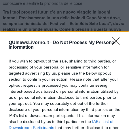
conoscere e sentire la profondità delle cose.
Tra i tuoi progetti futuri c’è un nuovo viaggio in luoghi
lontani. Precisamente in una delle isole di Capo Verde dove,
sempre su richiesta del Festival “ Sete Sòis Sete Luas”, dovrai
realizzare un grande murale. Come ti prepari a questa nuova
avventura ?
QUInewsLivorno.it -
Do Not Process My Personal
La cosa che mi affascina è quella di realizzare una grande opera
Information
per uno spazio pubblico. Ho già realizzato grandi murali sopratutto
in Italia: in Abruzzo, in Sardegna e in Toscana a Collodi. Non sono
un grande esperto della tecnica dell’affresco e questa lavoro a
If you wish to opt-out of the sale, sharing to third parties, or
Capo Verde mi offre l’occasione per sperimentare nuove tecniche e
processing of your personal or sensitive information for
soggetti. Forse ripeterò, sviluppandola in grandi dimensioni, l’idea
targeted advertising by us, please use the below opt-out
che alla base dei miei dipinti presentati a Barga. Chiederò a dei
section to confirm your selection. Please note that after your
ragazzi dell’isola di posare per un mio dipinto e poi d’intervenire
opt-out request is processed you may continue seeing
successivamente, con un proprio lavoro, nello spazio da me
interest-based ads based on personal information utilized by
dipinto, ma che lascio a disposizione per loro. L’idea è quella di
us or personal information disclosed to third parties prior to
costruire un’opera ed un lavoro insieme, con più voci e segni che
your opt-out. You may separately opt-out of the further
s’incontrano sulla parete del murale. Forse poi quando arriverò
disclosure of your personal information by third parties on the
sull’isola cambierò idea, perché l’arte è sempre imprevedibile ed è
IAB’s list of downstream participants. This information may
sempre pronta ad ascoltare nuove voci e suggestioni che arrivano
also be disclosed by us to third parties on the
IAB’s List of
all’improvviso, in un modo a volte misterioso. E’ qui la forza e la
Downstream Participants
that may further disclose it to other