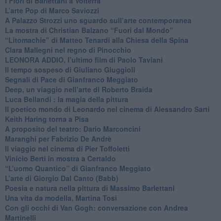
​I Fiori di Barlettani a Volterra
​L’arte Pop di Marco Saviozzi
​A Palazzo Strozzi uno sguardo sull’arte contemporanea
La mostra di Christian Balzano “Fuori dal Mondo”
​“Litomachie” di Matteo Tenardi alla Chiesa della Spina
​Clara Mallegni nel regno di Pinocchio
​LEONORA ADDIO, l’ultimo film di Paolo Taviani
Il tempo sospeso di Giuliano Giuggioli
Segnali di Pace di Gianfranco Meggiato
​Deep, un viaggio nell’arte di Roberto Braida
​Luca Bellandi : la magia della pittura
​Il poetico mondo di Leonardo nel cinema di Alessandro Sarti
​Keith Haring torna a Pisa
​A proposito del teatro: Dario Marconcini
Maranghi per Fabrizio De Andrè
​Il viaggio nel cinema di Pier Toffoletti
Vinicio Berti in mostra a Certaldo
“L’uomo Quantico” di Gianfranco Meggiato
​L’arte di Giorgio Dal Canto (Babb)
Poesia e natura nella pittura di Massimo Barlettani
Una vita da modella, Martina Tosi
​Con gli occhi di Van Gogh: conversazione con Andrea
Martinelli