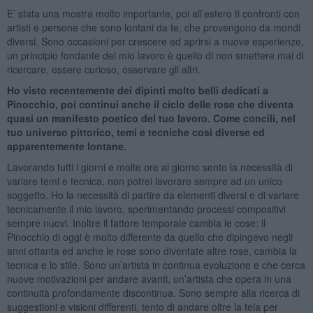
E’ stata una mostra molto importante, poi all’estero ti confronti con
artisti e persone che sono lontani da te, che provengono da mondi
diversi. Sono occasioni per crescere ed aprirsi a nuove esperienze,
un principio fondante del mio lavoro è quello di non smettere mai di
ricercare, essere curioso, osservare gli altri.
Ho visto recentemente dei dipinti molto belli dedicati a
Pinocchio, poi continui anche il ciclo delle rose che diventa
quasi un manifesto poetico del tuo lavoro. Come concili, nel
tuo universo pittorico, temi e tecniche così diverse ed
apparentemente lontane.
Lavorando tutti i giorni e molte ore al giorno sento la necessità di
variare temi e tecnica, non potrei lavorare sempre ad un unico
soggetto. Ho la necessità di partire da elementi diversi e di variare
tecnicamente il mio lavoro, sperimentando processi compositivi
sempre nuovi. Inoltre il fattore temporale cambia le cose: il
Pinocchio di oggi è molto differente da quello che dipingevo negli
anni ottanta ed anche le rose sono diventate altre rose, cambia la
tecnica e lo stile. Sono un’artista in continua evoluzione e che cerca
nuove motivazioni per andare avanti, un’artista che opera in una
continuità profondamente discontinua. Sono sempre alla ricerca di
suggestioni e visioni differenti, tento di andare oltre la tela per