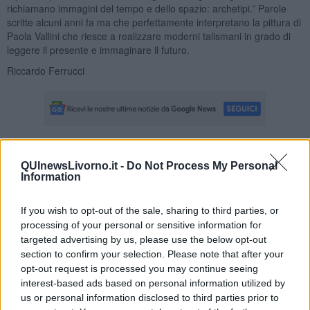
richiamano immagini del tempo e dello spazio: archetipi.” Parole
scritte alcuni anni fa ma che perfettamente interpretano la pittura di
Paola Vallini che riesce a realizzare moderni talismani in grado di
leggere il presente e immaginare il futuro.
Riccardo Ferrucci
Se vuoi leggere le notizie principali della Toscana iscriviti alla
QUInewsLivorno.it -
Do Not Process My Personal
Newsletter QUInews - ToscanaMedia.
Arriva gratis tutti i giorni
Information
alle 20:00 direttamente nella tua casella di posta.
Basta cliccare
QUI
If you wish to opt-out of the sale, sharing to third parties, or
processing of your personal or sensitive information for
Fotogallery
targeted advertising by us, please use the below opt-out
section to confirm your selection. Please note that after your
opt-out request is processed you may continue seeing
interest-based ads based on personal information utilized by
us or personal information disclosed to third parties prior to