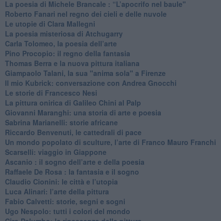
​La poesia di Michele Brancale : “L’apocrifo nel baule"
Roberto Fanari nel regno dei cieli e delle nuvole
Le utopie di Clara Mallegni
​La poesia misteriosa di Atchugarry
Carla Tolomeo, la poesia dell’arte
Pino Procopio: il regno della fantasia
Thomas Berra e la nuova pittura italiana
Giampaolo Talani, la sua "anima sola" a Firenze
Il mio Kubrick: conversazione con Andrea Gnocchi
Le storie di Francesco Nesi
​La pittura onirica di Galileo Chini al Palp
​Giovanni Maranghi: una storia di arte e poesia
Sabrina Marianelli: storie africane
​Riccardo Benvenuti, le cattedrali di pace
​Un mondo popolato di sculture, l’arte di Franco Mauro Franchi
​Scarselli: viaggio in Giappone
​Ascanio : il sogno dell’arte e della poesia
Raffaele De Rosa : la fantasia e il sogno
​Claudio Cionini: le città e l’utopia
Luca Alinari: l’arte della pittura
​Fabio Calvetti: storie, segni e sogni
Ugo Nespolo: tutti i colori del mondo
​Ciro Palumbo: la rinascenza della pittura