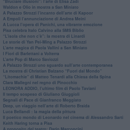
​“Bruciare illusioni”: l’arte di Elisa Zadi
​Waldon e Olio in mostra a San Miniato
​A Palazzo Strozzi l’incanto dell’arte di Kapoor
​A Empoli l’annunciazione di Andrea Meini
A Lucca l’opera di Panichi, una vibrante emozione
Pisa celebra Italo Calvino alla SMS Biblio
“L’isola che non c’è”: la mostra di Linardi
​Le storie di Yan Pei-Ming a Palazzo Strozzi
​L’arte magica di Paola Vallini a San Miniato
​I Fiori di Barlettani a Volterra
​L’arte Pop di Marco Saviozzi
​A Palazzo Strozzi uno sguardo sull’arte contemporanea
La mostra di Christian Balzano “Fuori dal Mondo”
​“Litomachie” di Matteo Tenardi alla Chiesa della Spina
​Clara Mallegni nel regno di Pinocchio
​LEONORA ADDIO, l’ultimo film di Paolo Taviani
Il tempo sospeso di Giuliano Giuggioli
Segnali di Pace di Gianfranco Meggiato
​Deep, un viaggio nell’arte di Roberto Braida
​Luca Bellandi : la magia della pittura
​Il poetico mondo di Leonardo nel cinema di Alessandro Sarti
​Keith Haring torna a Pisa
​A proposito del teatro: Dario Marconcini