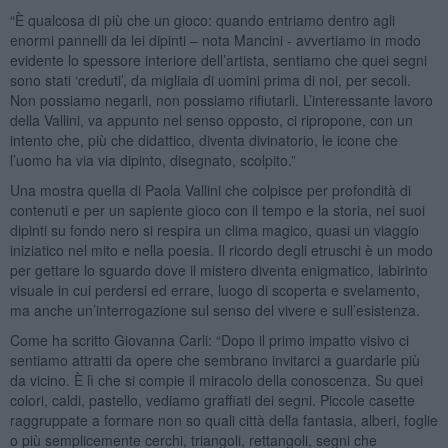
“È qualcosa di più che un gioco: quando entriamo dentro agli
enormi pannelli da lei dipinti – nota Mancini - avvertiamo in modo
evidente lo spessore interiore dell’artista, sentiamo che quei segni
sono stati ‘creduti’, da migliaia di uomini prima di noi, per secoli.
Non possiamo negarli, non possiamo rifiutarli. L’interessante lavoro
della Vallini, va appunto nel senso opposto, ci ripropone, con un
intento che, più che didattico, diventa divinatorio, le icone che
l’uomo ha via via dipinto, disegnato, scolpito.”
Una mostra quella di Paola Vallini che colpisce per profondità di
contenuti e per un sapiente gioco con il tempo e la storia, nei suoi
dipinti su fondo nero si respira un clima magico, quasi un viaggio
iniziatico nel mito e nella poesia. Il ricordo degli etruschi è un modo
per gettare lo sguardo dove il mistero diventa enigmatico, labirinto
visuale in cui perdersi ed errare, luogo di scoperta e svelamento,
ma anche un’interrogazione sul senso del vivere e sull’esistenza.
Come ha scritto Giovanna Carli: “Dopo il primo impatto visivo ci
sentiamo attratti da opere che sembrano invitarci a guardarle più
da vicino. È lì che si compie il miracolo della conoscenza. Su quei
colori, caldi, pastello, vediamo graffiati dei segni. Piccole casette
raggruppate a formare non so quali città della fantasia, alberi, foglie
o più semplicemente cerchi, triangoli, rettangoli, segni che