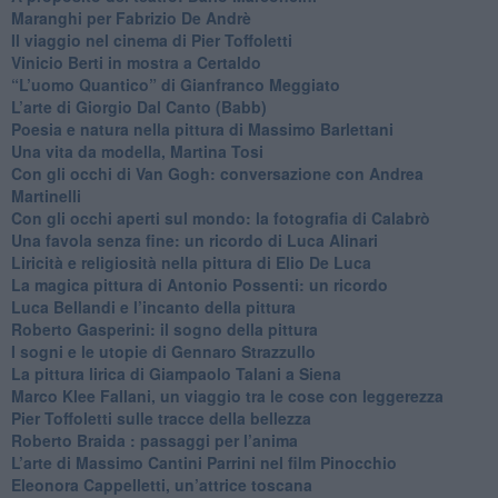
Maranghi per Fabrizio De Andrè
​Il viaggio nel cinema di Pier Toffoletti
Vinicio Berti in mostra a Certaldo
“L’uomo Quantico” di Gianfranco Meggiato
​L’arte di Giorgio Dal Canto (Babb)
Poesia e natura nella pittura di Massimo Barlettani
Una vita da modella, Martina Tosi
​Con gli occhi di Van Gogh: conversazione con Andrea
Martinelli
​Con gli occhi aperti sul mondo: la fotografia di Calabrò
Una favola senza fine: un ricordo di Luca Alinari
Liricità e religiosità nella pittura di Elio De Luca
La magica pittura di Antonio Possenti: un ricordo
Luca Bellandi e l’incanto della pittura
​Roberto Gasperini: il sogno della pittura
I sogni e le utopie di Gennaro Strazzullo
La pittura lirica di Giampaolo Talani a Siena
​Marco Klee Fallani, un viaggio tra le cose con leggerezza
​Pier Toffoletti sulle tracce della bellezza
​Roberto Braida : passaggi per l’anima
​L’arte di Massimo Cantini Parrini nel film Pinocchio
Eleonora Cappelletti, un’attrice toscana