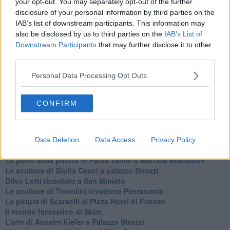
your opt-out. You may separately opt-out of the further
disclosure of your personal information by third parties on the
IAB’s list of downstream participants. This information may
also be disclosed by us to third parties on the
IAB’s List of
Downstream Participants
that may further disclose it to other
third parties.
Personal Data Processing Opt Outs
Ti potrebbe interessare anche:
CONFIRM
Articoli dal Blog “Incontri d'arte” di Riccardo Ferrucci
A Lucca la mostra di Marcello Scarselli “Dialoghi con la città"
​La musica di Nicola Piovani incanta Pisa
​La bellezza resistente di Pier Toffoletti al Teatro Era
Data Deletion
Data Access
Privacy Policy
​Casciana: Skim in volo sulle terme
​Le porte della pittura in Paola Vallini e Marcela Bracalenti
​Le sculture di Giulia Cenci a palazzo Strozzi
​Dilvo Lotti ricordato a San Miniato
​Le sculture di Tincolini invadono Pietrasanta
La pittura di Scarselli al Plaza Hotel di Firenze
​Il mondo fantastico di Skim
​L’arte di Anselm Kiefer a Palazzo Strozzi