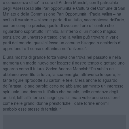
e conoscenza di sé”, a cura di Andrea Mancini, con il patrocinio
degli Assessorati alle Pari opportunità e Cultura del Comune di San
Miniato e della Commissione Pari Opportunità. “Paola Vallini – ha
scritto il curatore – si sente parte di un tutto, sacerdotessa dell’arte,
con un compito preciso, quello di evocare i pro e i contro che
riguardano soprattutto l’infinito, all’interno di un mondo magico,
senz’altro un universo arcaico, che la Vallini può trovare in varie
parti del mondo, quasi ci fosse un comune bisogno o desiderio di
approfondire il senso dell’anima nell’universo”.
È una mostra di grande forza visiva che trova nel passato e nella
memoria un modo nuovo per leggere il nostro tempo e gettare uno
sguardo verso il futuro. Scrive Andrea Mancini: “Da subito ne
abbiamo avvertito la forza, la sua energia, attraverso le opere, le
tante figure riprodotte su cartoni e tele. C’era anche lo sguardo
dell’artista, le sue parole: certo ne abbiamo ammirato un interesse
spirituale, una ricerca tutt’altro che banale, nelle credenze degli
antichi, letti all’interno di segni grafici, ma a volte anche scultorei,
come nelle grandi donne preistoriche - dalle forme enormi -
simbolo esse stesse di fertilità. “