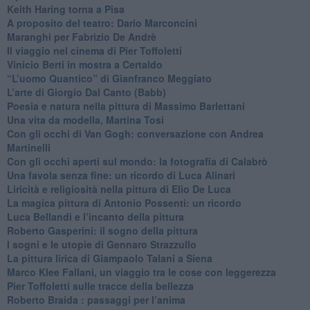
​Keith Haring torna a Pisa
​A proposito del teatro: Dario Marconcini
Maranghi per Fabrizio De Andrè
​Il viaggio nel cinema di Pier Toffoletti
Vinicio Berti in mostra a Certaldo
“L’uomo Quantico” di Gianfranco Meggiato
​L’arte di Giorgio Dal Canto (Babb)
Poesia e natura nella pittura di Massimo Barlettani
Una vita da modella, Martina Tosi
​Con gli occhi di Van Gogh: conversazione con Andrea
Martinelli
​Con gli occhi aperti sul mondo: la fotografia di Calabrò
Una favola senza fine: un ricordo di Luca Alinari
Liricità e religiosità nella pittura di Elio De Luca
La magica pittura di Antonio Possenti: un ricordo
Luca Bellandi e l’incanto della pittura
​Roberto Gasperini: il sogno della pittura
I sogni e le utopie di Gennaro Strazzullo
La pittura lirica di Giampaolo Talani a Siena
​Marco Klee Fallani, un viaggio tra le cose con leggerezza
​Pier Toffoletti sulle tracce della bellezza
​Roberto Braida : passaggi per l’anima