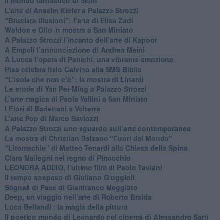
​Il mondo fantastico di Skim
​L’arte di Anselm Kiefer a Palazzo Strozzi
​“Bruciare illusioni”: l’arte di Elisa Zadi
​Waldon e Olio in mostra a San Miniato
​A Palazzo Strozzi l’incanto dell’arte di Kapoor
​A Empoli l’annunciazione di Andrea Meini
A Lucca l’opera di Panichi, una vibrante emozione
Pisa celebra Italo Calvino alla SMS Biblio
“L’isola che non c’è”: la mostra di Linardi
​Le storie di Yan Pei-Ming a Palazzo Strozzi
​L’arte magica di Paola Vallini a San Miniato
​I Fiori di Barlettani a Volterra
​L’arte Pop di Marco Saviozzi
​A Palazzo Strozzi uno sguardo sull’arte contemporanea
La mostra di Christian Balzano “Fuori dal Mondo”
​“Litomachie” di Matteo Tenardi alla Chiesa della Spina
​Clara Mallegni nel regno di Pinocchio
​LEONORA ADDIO, l’ultimo film di Paolo Taviani
Il tempo sospeso di Giuliano Giuggioli
Segnali di Pace di Gianfranco Meggiato
​Deep, un viaggio nell’arte di Roberto Braida
​Luca Bellandi : la magia della pittura
​Il poetico mondo di Leonardo nel cinema di Alessandro Sarti