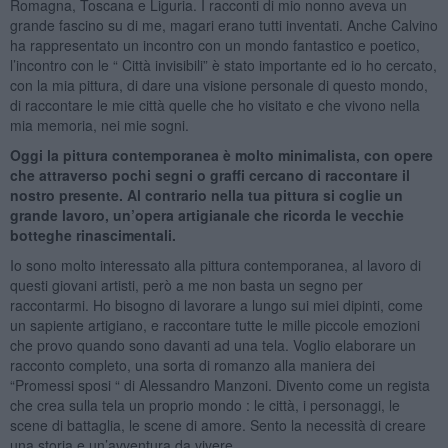
Romagna, Toscana e Liguria. I racconti di mio nonno aveva un
grande fascino su di me, magari erano tutti inventati. Anche Calvino
ha rappresentato un incontro con un mondo fantastico e poetico,
l’incontro con le “ Città invisibili” è stato importante ed io ho cercato,
con la mia pittura, di dare una visione personale di questo mondo,
di raccontare le mie città quelle che ho visitato e che vivono nella
mia memoria, nei mie sogni.
Oggi la pittura contemporanea è molto minimalista, con opere
che attraverso pochi segni o graffi cercano di raccontare il
nostro presente. Al contrario nella tua pittura si coglie un
grande lavoro, un’opera artigianale che ricorda le vecchie
botteghe rinascimentali.
Io sono molto interessato alla pittura contemporanea, al lavoro di
questi giovani artisti, però a me non basta un segno per
raccontarmi. Ho bisogno di lavorare a lungo sui miei dipinti, come
un sapiente artigiano, e raccontare tutte le mille piccole emozioni
che provo quando sono davanti ad una tela. Voglio elaborare un
racconto completo, una sorta di romanzo alla maniera dei
“Promessi sposi “ di Alessandro Manzoni. Divento come un regista
che crea sulla tela un proprio mondo : le città, i personaggi, le
scene di battaglia, le scene di amore. Sento la necessità di creare
una storia e un’avventura da vivere.