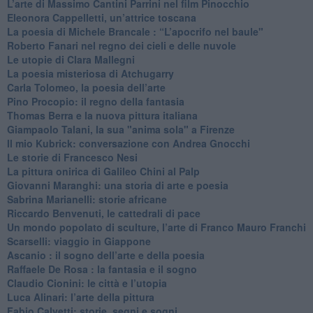
​L’arte di Massimo Cantini Parrini nel film Pinocchio
Eleonora Cappelletti, un’attrice toscana
​La poesia di Michele Brancale : “L’apocrifo nel baule"
Roberto Fanari nel regno dei cieli e delle nuvole
Le utopie di Clara Mallegni
​La poesia misteriosa di Atchugarry
Carla Tolomeo, la poesia dell’arte
Pino Procopio: il regno della fantasia
Thomas Berra e la nuova pittura italiana
Giampaolo Talani, la sua "anima sola" a Firenze
Il mio Kubrick: conversazione con Andrea Gnocchi
Le storie di Francesco Nesi
​La pittura onirica di Galileo Chini al Palp
​Giovanni Maranghi: una storia di arte e poesia
Sabrina Marianelli: storie africane
​Riccardo Benvenuti, le cattedrali di pace
​Un mondo popolato di sculture, l’arte di Franco Mauro Franchi
​Scarselli: viaggio in Giappone
​Ascanio : il sogno dell’arte e della poesia
Raffaele De Rosa : la fantasia e il sogno
​Claudio Cionini: le città e l’utopia
Luca Alinari: l’arte della pittura
​Fabio Calvetti: storie, segni e sogni