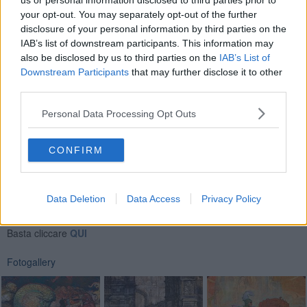
us or personal information disclosed to third parties prior to
Io sono un’autodidatta, ho bisogno di star solo nel mio studio e
your opt-out. You may separately opt-out of the further
creare le mie visioni. Cancellare, aggiungere, la pittura nasce da
disclosure of your personal information by third parties on the
uno strano incontro tra dilettantismo e professionalità. Io sono
IAB’s list of downstream participants. This information may
come un bambino, padrone del suo mondo che è lo studio dove
also be disclosed by us to third parties on the
IAB’s List of
vivo e passo gran parte del mio tempo, mettendo in scena i miei
Downstream Participants
that may further disclose it to other
sogni, le mie letture, le mie emozioni .
third parties.
Riccardo Ferrucci
Personal Data Processing Opt Outs
CONFIRM
Se vuoi leggere le notizie principali della Toscana iscriviti alla
Newsletter QUInews - ToscanaMedia.
Arriva gratis tutti i giorni
Data Deletion
Data Access
Privacy Policy
alle 20:00 direttamente nella tua casella di posta.
Basta cliccare
QUI
Fotogallery