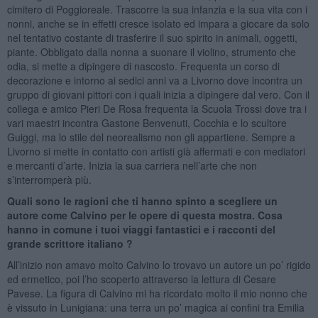
cimitero di Poggioreale. Trascorre la sua infanzia e la sua vita con i
nonni, anche se in effetti cresce isolato ed impara a giocare da solo
nel tentativo costante di trasferire il suo spirito in animali, oggetti,
piante. Obbligato dalla nonna a suonare il violino, strumento che
odia, si mette a dipingere di nascosto. Frequenta un corso di
decorazione e intorno ai sedici anni va a Livorno dove incontra un
gruppo di giovani pittori con i quali inizia a dipingere dal vero. Con il
collega e amico Pieri De Rosa frequenta la Scuola Trossi dove tra i
vari maestri incontra Gastone Benvenuti, Cocchia e lo scultore
Guiggi, ma lo stile del neorealismo non gli appartiene. Sempre a
Livorno si mette in contatto con artisti già affermati e con mediatori
e mercanti d’arte. Inizia la sua carriera nell’arte che non
s’interromperà più.
Quali sono le ragioni che ti hanno spinto a scegliere un
autore come Calvino per le opere di questa mostra. Cosa
hanno in comune i tuoi viaggi fantastici e i racconti del
grande scrittore italiano ?
All’inizio non amavo molto Calvino lo trovavo un autore un po’ rigido
ed ermetico, poi l’ho scoperto attraverso la lettura di Cesare
Pavese. La figura di Calvino mi ha ricordato molto il mio nonno che
è vissuto in Lunigiana: una terra un po’ magica ai confini tra Emilia