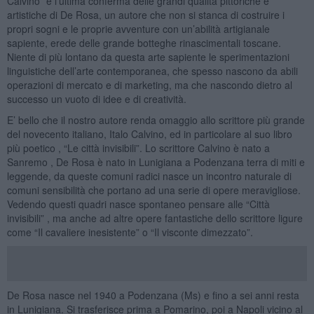
Calvino” è l’ultima conferma delle grandi qualità pittoriche e
artistiche di De Rosa, un autore che non si stanca di costruire i
propri sogni e le proprie avventure con un’abilità artigianale
sapiente, erede delle grande botteghe rinascimentali toscane.
Niente di più lontano da questa arte sapiente le sperimentazioni
linguistiche dell’arte contemporanea, che spesso nascono da abili
operazioni di mercato e di marketing, ma che nascondo dietro al
successo un vuoto di idee e di creatività.
E’ bello che il nostro autore renda omaggio allo scrittore più grande
del novecento italiano, Italo Calvino, ed in particolare al suo libro
più poetico , “Le città invisibili”. Lo scrittore Calvino è nato a
Sanremo , De Rosa è nato in Lunigiana a Podenzana terra di miti e
leggende, da queste comuni radici nasce un incontro naturale di
comuni sensibilità che portano ad una serie di opere meravigliose.
Vedendo questi quadri nasce spontaneo pensare alle “Città
invisibili” , ma anche ad altre opere fantastiche dello scrittore ligure
come “Il cavaliere inesistente” o “Il visconte dimezzato”.
De Rosa nasce nel 1940 a Podenzana (Ms) e fino a sei anni resta
in Lunigiana. Si trasferisce prima a Pomarino, poi a Napoli vicino al