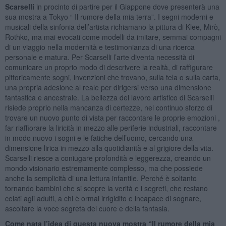
Scarselli
in procinto di partire per il Giappone dove presenterà una
sua mostra a Tokyo “ Il rumore della mia terra”. I segni moderni e
musicali della sinfonia dell’artista richiamano la pittura di Klee, Mirò,
Rothko, ma mai evocati come modelli da imitare, semmai compagni
di un viaggio nella modernità e testimonianza di una ricerca
personale e matura. Per Scarselli l’arte diventa necessità di
comunicare un proprio modo di descrivere la realtà, di raffigurare
pittoricamente sogni, invenzioni che trovano, sulla tela o sulla carta,
una propria adesione al reale per dirigersi verso una dimensione
fantastica e ancestrale. La bellezza del lavoro artistico di Scarselli
risiede proprio nella mancanza di certezze, nel continuo sforzo di
trovare un nuovo punto di vista per raccontare le proprie emozioni ,
far riaffiorare la liricità in mezzo alle periferie industriali, raccontare
in modo nuovo i sogni e le fatiche dell’uomo, cercando una
dimensione lirica in mezzo alla quotidianità e al grigiore della vita.
Scarselli riesce a coniugare profondità e leggerezza, creando un
mondo visionario estremamente complesso, ma che possiede
anche la semplicità di una lettura infantile. Perché è soltanto
tornando bambini che si scopre la verità e i segreti, che restano
celati agli adulti, a chi è ormai irrigidito e incapace di sognare,
ascoltare la voce segreta del cuore e della fantasia.
Come nata l’idea di questa nuova mostra “Il rumore della mia