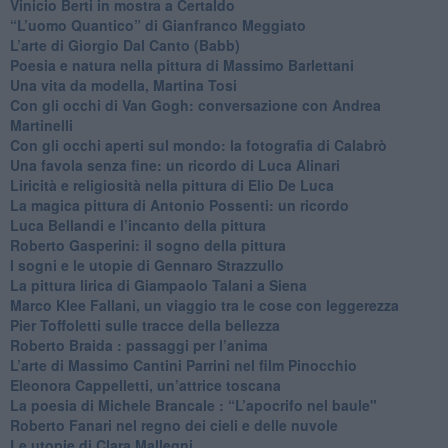
Vinicio Berti in mostra a Certaldo
“L’uomo Quantico” di Gianfranco Meggiato
​L’arte di Giorgio Dal Canto (Babb)
Poesia e natura nella pittura di Massimo Barlettani
Una vita da modella, Martina Tosi
​Con gli occhi di Van Gogh: conversazione con Andrea
Martinelli
​Con gli occhi aperti sul mondo: la fotografia di Calabrò
Una favola senza fine: un ricordo di Luca Alinari
Liricità e religiosità nella pittura di Elio De Luca
La magica pittura di Antonio Possenti: un ricordo
Luca Bellandi e l’incanto della pittura
​Roberto Gasperini: il sogno della pittura
I sogni e le utopie di Gennaro Strazzullo
La pittura lirica di Giampaolo Talani a Siena
​Marco Klee Fallani, un viaggio tra le cose con leggerezza
​Pier Toffoletti sulle tracce della bellezza
​Roberto Braida : passaggi per l’anima
​L’arte di Massimo Cantini Parrini nel film Pinocchio
Eleonora Cappelletti, un’attrice toscana
​La poesia di Michele Brancale : “L’apocrifo nel baule"
Roberto Fanari nel regno dei cieli e delle nuvole
Le utopie di Clara Mallegni