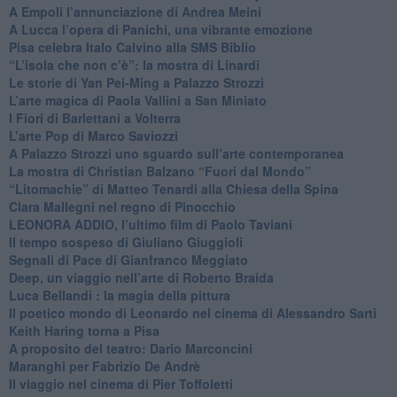
​A Empoli l’annunciazione di Andrea Meini
A Lucca l’opera di Panichi, una vibrante emozione
Pisa celebra Italo Calvino alla SMS Biblio
“L’isola che non c’è”: la mostra di Linardi
​Le storie di Yan Pei-Ming a Palazzo Strozzi
​L’arte magica di Paola Vallini a San Miniato
​I Fiori di Barlettani a Volterra
​L’arte Pop di Marco Saviozzi
​A Palazzo Strozzi uno sguardo sull’arte contemporanea
La mostra di Christian Balzano “Fuori dal Mondo”
​“Litomachie” di Matteo Tenardi alla Chiesa della Spina
​Clara Mallegni nel regno di Pinocchio
​LEONORA ADDIO, l’ultimo film di Paolo Taviani
Il tempo sospeso di Giuliano Giuggioli
Segnali di Pace di Gianfranco Meggiato
​Deep, un viaggio nell’arte di Roberto Braida
​Luca Bellandi : la magia della pittura
​Il poetico mondo di Leonardo nel cinema di Alessandro Sarti
​Keith Haring torna a Pisa
​A proposito del teatro: Dario Marconcini
Maranghi per Fabrizio De Andrè
​Il viaggio nel cinema di Pier Toffoletti