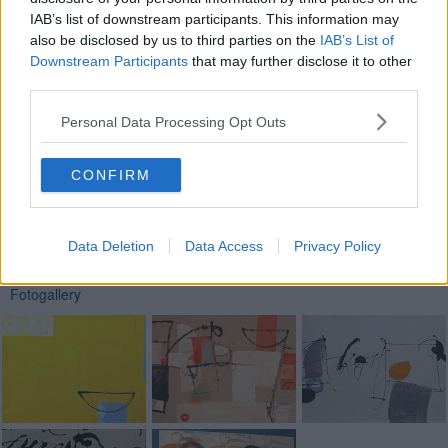
mostrare a questo pubblico lontano, che spero si senta comunque
vicino alla mia sensibilità e coinvolto dal mio lavoro.
IAB’s list of downstream participants. This information may
also be disclosed by us to third parties on the
IAB’s List of
Riccardo Ferrucci
Downstream Participants
that may further disclose it to other
third parties.
Personal Data Processing Opt Outs
CONFIRM
Se vuoi leggere le notizie principali della Toscana iscriviti alla
Newsletter QUInews - ToscanaMedia.
Arriva gratis tutti i giorni
alle 20:00 direttamente nella tua casella di posta.
Data Deletion
Data Access
Privacy Policy
Basta cliccare
QUI
Fotogallery