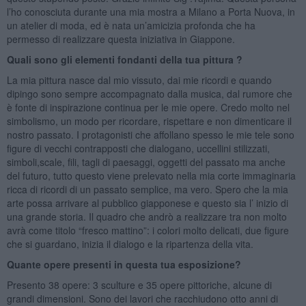
l’ho conosciuta durante una mia mostra a Milano a Porta Nuova, in
un atelier di moda, ed è nata un’amicizia profonda che ha
permesso di realizzare questa iniziativa in Giappone.
Quali sono gli elementi fondanti della tua pittura ?
La mia pittura nasce dal mio vissuto, dai mie ricordi e quando
dipingo sono sempre accompagnato dalla musica, dal rumore che
è fonte di inspirazione continua per le mie opere. Credo molto nel
simbolismo, un modo per ricordare, rispettare e non dimenticare il
nostro passato. I protagonisti che affollano spesso le mie tele sono
figure di vecchi contrapposti che dialogano, uccellini stilizzati,
simboli,scale, fili, tagli di paesaggi, oggetti del passato ma anche
del futuro, tutto questo viene prelevato nella mia corte immaginaria
ricca di ricordi di un passato semplice, ma vero. Spero che la mia
arte possa arrivare al pubblico giapponese e questo sia l’ inizio di
una grande storia. Il quadro che andrò a realizzare tra non molto
avrà come titolo “fresco mattino”: i colori molto delicati, due figure
che si guardano, inizia il dialogo e la ripartenza della vita.
Quante opere presenti in questa tua esposizione?
Presento 38 opere: 3 sculture e 35 opere pittoriche, alcune di
grandi dimensioni. Sono dei lavori che racchiudono otto anni di