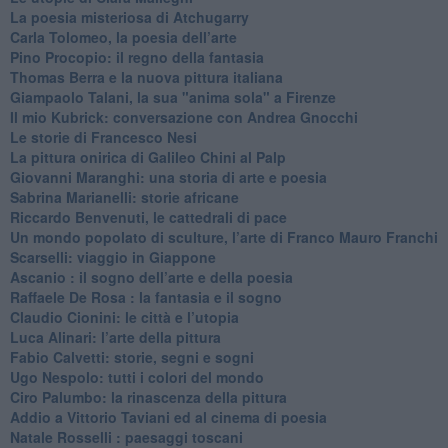
​La poesia misteriosa di Atchugarry
Carla Tolomeo, la poesia dell’arte
Pino Procopio: il regno della fantasia
Thomas Berra e la nuova pittura italiana
Giampaolo Talani, la sua "anima sola" a Firenze
Il mio Kubrick: conversazione con Andrea Gnocchi
Le storie di Francesco Nesi
​La pittura onirica di Galileo Chini al Palp
​Giovanni Maranghi: una storia di arte e poesia
Sabrina Marianelli: storie africane
​Riccardo Benvenuti, le cattedrali di pace
​Un mondo popolato di sculture, l’arte di Franco Mauro Franchi
​Scarselli: viaggio in Giappone
​Ascanio : il sogno dell’arte e della poesia
Raffaele De Rosa : la fantasia e il sogno
​Claudio Cionini: le città e l’utopia
Luca Alinari: l’arte della pittura
​Fabio Calvetti: storie, segni e sogni
Ugo Nespolo: tutti i colori del mondo
​Ciro Palumbo: la rinascenza della pittura
​Addio a Vittorio Taviani ed al cinema di poesia
​Natale Rosselli : paesaggi toscani