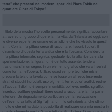
terra” che presenti nei moderni spazi del Plaza Tokiù nel
quartiere Ginza di Tokyo?
Il titolo della mostra l’ho scelto personalmente, significa raccontare
attraverso un gruppo di opere la mia vita, dall’infanzia ad oggi, con
le diverse esperienze umane ed artistiche che ho vissuto in questi
anni. Con la mia pittura cerco di raccontare, i suoni, i colori, il
dinamismo di questa terra antica che è la Toscana. Considero la
mia pittura informale, segnica, gestuale rivolta alla ricerca e alla
sperimentazione, la figura non è del tutto assente, tende a
trasformarsi in un segno, in un elemento grafico che va a inserirsi
come forma nell’opera. Utilizzo quasi sempre tecniche miste,
preparo la tela o la tavola come se fosse un affresco inserendo
strati di stucchi incrociati, uso pigmenti, terre, colori acrilici, resine
all’acqua, il dipinto è sempre in umidità, poi levo, metto, sgraffio,
inserisco scritture gestuali libere quasi a raccontare la mia parte
interiore. Un ringraziamento particolare per la realizzazione
dell’evento va fatto al Sig Tajima, un mio collezionista, che stimo
molto e che mi ha dato la possibilità di realizzare una mia mostra in
questo stupendo posto. Grazie infinite Sig .Tajima. Questa persona