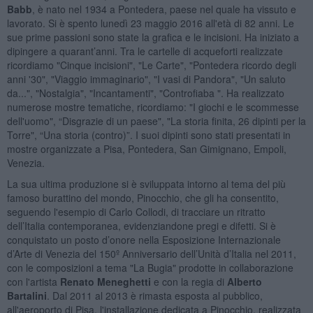
Babb
, è nato nel 1934 a Pontedera, paese nel quale ha vissuto e
lavorato. Si è spento lunedì 23 maggio 2016 all'età di 82 anni. Le
sue prime passioni sono state la grafica e le incisioni. Ha iniziato a
dipingere a quarant’anni. Tra le cartelle di acqueforti realizzate
ricordiamo "Cinque incisioni", "Le Carte", "Pontedera ricordo degli
anni '30", "Viaggio immaginario", "I vasi di Pandora", "Un saluto
da...", "Nostalgia", "Incantamenti", "Controfiaba ". Ha realizzato
numerose mostre tematiche, ricordiamo: "I giochi e le scommesse
dell'uomo", “Disgrazie di un paese", "La storia finita, 26 dipinti per la
Torre", “Una storia (contro)”. I suoi dipinti sono stati presentati in
mostre organizzate a Pisa, Pontedera, San Gimignano, Empoli,
Venezia.
La sua ultima produzione si è sviluppata intorno al tema del più
famoso burattino del mondo, Pinocchio, che gli ha consentito,
seguendo l'esempio di Carlo Collodi, di tracciare un ritratto
dell’Italia contemporanea, evidenziandone pregi e difetti. Si è
conquistato un posto d’onore nella Esposizione Internazionale
d’Arte di Venezia del 150º Anniversario dell’Unità d’Italia nel 2011,
con le composizioni a tema "La Bugia" prodotte in collaborazione
con l'artista
Renato Meneghetti
e con la regia di
Alberto
Bartalini
. Dal 2011 al 2013 è rimasta esposta al pubblico,
all'aeroporto di Pisa, l'installazione dedicata a Pinocchio, realizzata