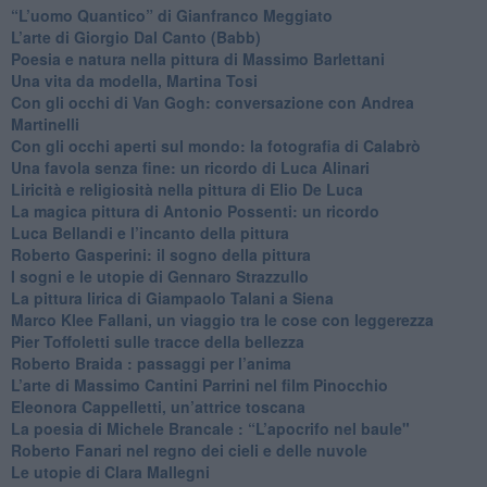
“L’uomo Quantico” di Gianfranco Meggiato
​L’arte di Giorgio Dal Canto (Babb)
Poesia e natura nella pittura di Massimo Barlettani
Una vita da modella, Martina Tosi
​Con gli occhi di Van Gogh: conversazione con Andrea
Martinelli
​Con gli occhi aperti sul mondo: la fotografia di Calabrò
Una favola senza fine: un ricordo di Luca Alinari
Liricità e religiosità nella pittura di Elio De Luca
La magica pittura di Antonio Possenti: un ricordo
Luca Bellandi e l’incanto della pittura
​Roberto Gasperini: il sogno della pittura
I sogni e le utopie di Gennaro Strazzullo
La pittura lirica di Giampaolo Talani a Siena
​Marco Klee Fallani, un viaggio tra le cose con leggerezza
​Pier Toffoletti sulle tracce della bellezza
​Roberto Braida : passaggi per l’anima
​L’arte di Massimo Cantini Parrini nel film Pinocchio
Eleonora Cappelletti, un’attrice toscana
​La poesia di Michele Brancale : “L’apocrifo nel baule"
Roberto Fanari nel regno dei cieli e delle nuvole
Le utopie di Clara Mallegni