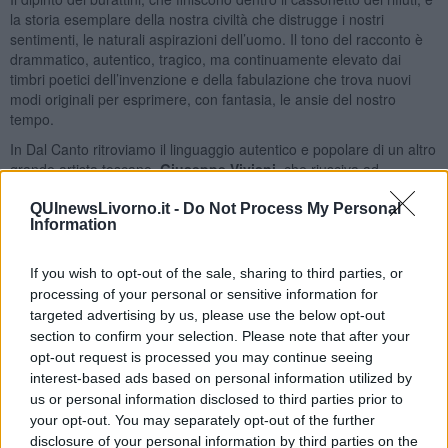
la storia esemplare della nostra civiltà che distrugge i nostri
sentimenti, le naturali aspirazioni dell’uomo. Il tono del racconto è
drammatico, autentico, tragico, ma continuamente elevato dai
timbri poetici dell’invenzione e della fabulazione che trova nuovi
modi originali per esprimere, con fantasia, le ansie del nostro
tempo.
In Dal Canto ritroviamo il linguaggio autentico e popolare di un altro
grande artista toscano,
Giuseppe Viviani
, che riusciva ad
illuminare, con poesia ed umanità, un mondo affollato di personaggi
umili ed emarginati. Gli uomini righe di Dal Canto sono una
QUInewsLivorno.it -
Do Not Process My Personal
Information
continuazione ideale delle figure di Viviani, protagonisti di un gioco
che non comprendono fino in fondo e nel quale sono costretti a
subire le regole scritte e stabilite da altri. Per alcuni elementi le
If you wish to opt-out of the sale, sharing to third parties, or
storie di Dal Canto ci ricordano, per la loro profondità e armonia, i
processing of your personal or sensitive information for
mondi poetici elaborati da Antonio Possenti e Franz Borghese,
targeted advertising by us, please use the below opt-out
artisti che, dietro una festa di segni e colori, nascondono profonde
section to confirm your selection. Please note that after your
inquietudini e incertezze.
opt-out request is processed you may continue seeing
Dal Canto
è riuscito magicamente a trovare, grazie alla sua
interest-based ads based on personal information utilized by
coerenza e al suo impegno etico, quel fragile punto di equilibrio tra
us or personal information disclosed to third parties prior to
armonia e colore, tra narrazione e canto, che gli ha permesso di
your opt-out. You may separately opt-out of the further
costruire un mirabile universo di storie ed illusioni, di luci i e colori,
disclosure of your personal information by third parties on the