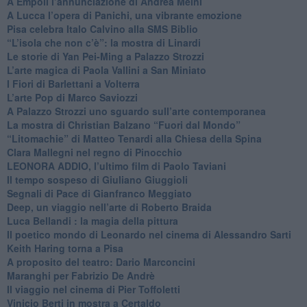
​A Empoli l’annunciazione di Andrea Meini
A Lucca l’opera di Panichi, una vibrante emozione
Pisa celebra Italo Calvino alla SMS Biblio
“L’isola che non c’è”: la mostra di Linardi
​Le storie di Yan Pei-Ming a Palazzo Strozzi
​L’arte magica di Paola Vallini a San Miniato
​I Fiori di Barlettani a Volterra
​L’arte Pop di Marco Saviozzi
​A Palazzo Strozzi uno sguardo sull’arte contemporanea
La mostra di Christian Balzano “Fuori dal Mondo”
​“Litomachie” di Matteo Tenardi alla Chiesa della Spina
​Clara Mallegni nel regno di Pinocchio
​LEONORA ADDIO, l’ultimo film di Paolo Taviani
Il tempo sospeso di Giuliano Giuggioli
Segnali di Pace di Gianfranco Meggiato
​Deep, un viaggio nell’arte di Roberto Braida
​Luca Bellandi : la magia della pittura
​Il poetico mondo di Leonardo nel cinema di Alessandro Sarti
​Keith Haring torna a Pisa
​A proposito del teatro: Dario Marconcini
Maranghi per Fabrizio De Andrè
​Il viaggio nel cinema di Pier Toffoletti
Vinicio Berti in mostra a Certaldo