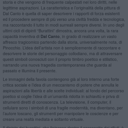
storia e che vengono di frequente calpestati nei loro diritti, nelle
legittime aspirazioni. La caratteristica e l’originalità della pittura di
Dal Canto è quella di saper descrivere i rapporti di forza esistenti
ed il procedere sempre di più verso una civiltà fredda e tecnologica,
ma raccontando il tutto in modi surreali sempre diversi. In uno degli
ultimi cicli di dipinti “Burattini” dimostra, ancora una volta, la rara
capacità inventiva di
Dal Canto
, in grado di realizzare un vasto
affresco tragicomico partendo dalla storia, universalmente nota, di
Pinocchio. L’idea dell’artista non è semplicemente di raccontare e
descrivere le storie del personaggio collodiano, ma di attraversare
questi simboli conosciuti con il proprio timbro poetico e stilistico,
narrando una nuova tragedia contemporanea che guarda al
passato e illumina il presente.
Le immagini della favola contengono già al loro interno una forte
critica sociale e l’idea di un meccanismo di potere che annulla le
aspirazioni alla libertà e alle scelte individuali: al fondo del percorso
poetico si coglie l’idea di un’umanità ridotta in schiavitù e priva di
strumenti diretti di conoscenza. La televisione, il computer, il
cellulare sono i simboli di una fragile modernità, ma diventano, per
l’autore toscano, gli strumenti per manipolare le coscienze e per
creare una realtà mediata e soltanto virtuale.
Il dipinto dei burattini, che finiscono dentro il cassonetto dei rifiuti, è