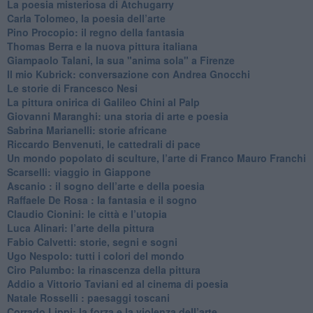
​La poesia misteriosa di Atchugarry
Carla Tolomeo, la poesia dell’arte
Pino Procopio: il regno della fantasia
Thomas Berra e la nuova pittura italiana
Giampaolo Talani, la sua "anima sola" a Firenze
Il mio Kubrick: conversazione con Andrea Gnocchi
Le storie di Francesco Nesi
​La pittura onirica di Galileo Chini al Palp
​Giovanni Maranghi: una storia di arte e poesia
Sabrina Marianelli: storie africane
​Riccardo Benvenuti, le cattedrali di pace
​Un mondo popolato di sculture, l’arte di Franco Mauro Franchi
​Scarselli: viaggio in Giappone
​Ascanio : il sogno dell’arte e della poesia
Raffaele De Rosa : la fantasia e il sogno
​Claudio Cionini: le città e l’utopia
Luca Alinari: l’arte della pittura
​Fabio Calvetti: storie, segni e sogni
Ugo Nespolo: tutti i colori del mondo
​Ciro Palumbo: la rinascenza della pittura
​Addio a Vittorio Taviani ed al cinema di poesia
​Natale Rosselli : paesaggi toscani
​Corrado Lippi: la forza e la violenza dell’arte