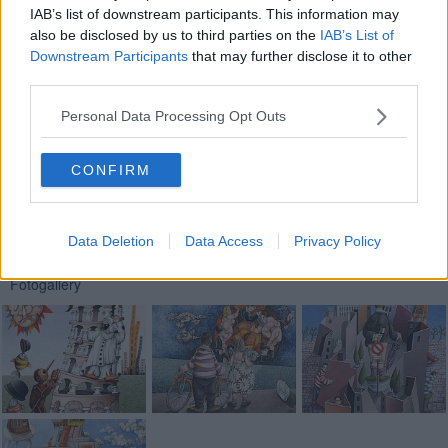
che diventa semplicemente poesia.
IAB’s list of downstream participants. This information may
also be disclosed by us to third parties on the
IAB’s List of
Riccardo Ferrucci
Downstream Participants
that may further disclose it to other
third parties.
Personal Data Processing Opt Outs
CONFIRM
Se vuoi leggere le notizie principali della Toscana iscriviti alla
Newsletter QUInews - ToscanaMedia.
Arriva gratis tutti i giorni
alle 20:00 direttamente nella tua casella di posta.
Basta cliccare
QUI
Data Deletion
Data Access
Privacy Policy
Fotogallery