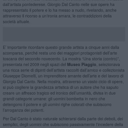
dall'artista pontederese. Giorgio Dal Canto nelle sue opere ha
rappresentato il potere e lo ha messo a nudo, rivelando, anche
attraverso il ricorso a un'ironia amara, le contraddizioni della
società attuale.
E’ importante ricordare questo grande artista a cinque anni dalla
scomparsa, perché resta uno dei maggiori protagonisti dell’arte
toscana del secondo novecento. La mostra “Una storia (contro)”,
presentata nel 2009 negli spazi del
Museo Piaggio
, selezionava
una ricca serie di dipinti dell’artista raccolti dall’amico e collezionista
Giuseppe Diomelli, un imprenditore amante dell’arte e del lavoro di
Giorgio Dal Canto. Nella mostra, attraverso un vasto ciclo di opere,
si può cogliere la grandezza artistica di un autore che ha saputo
creare un affresco tragico ed ironico dell’umanità, divisa in due
grandi categorie umane: gli uomini bombetta in nero che
detengono il potere e gli uomini righe colorati che subiscono
l’arroganza dei potenti.
Per Dal Canto è stato naturale schierarsi dalla parte dei deboli, dei
semplici, degli uomini che subiscono passivamente l’incedere della