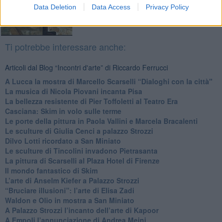
Data Deletion
Data Access
Privacy Policy
Ti potrebbe interessare anche:
Articoli dal Blog “Incontri d'arte” di Riccardo Ferrucci
A Lucca la mostra di Marcello Scarselli “Dialoghi con la città"
​La musica di Nicola Piovani incanta Pisa
​La bellezza resistente di Pier Toffoletti al Teatro Era
​Casciana: Skim in volo sulle terme
​Le porte della pittura in Paola Vallini e Marcela Bracalenti
​Le sculture di Giulia Cenci a palazzo Strozzi
​Dilvo Lotti ricordato a San Miniato
​Le sculture di Tincolini invadono Pietrasanta
La pittura di Scarselli al Plaza Hotel di Firenze
​Il mondo fantastico di Skim
​L’arte di Anselm Kiefer a Palazzo Strozzi
​“Bruciare illusioni”: l’arte di Elisa Zadi
​Waldon e Olio in mostra a San Miniato
​A Palazzo Strozzi l’incanto dell’arte di Kapoor
​A Empoli l’annunciazione di Andrea Meini