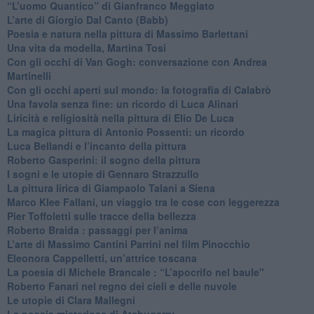
“L’uomo Quantico” di Gianfranco Meggiato
​L’arte di Giorgio Dal Canto (Babb)
Poesia e natura nella pittura di Massimo Barlettani
Una vita da modella, Martina Tosi
​Con gli occhi di Van Gogh: conversazione con Andrea
Martinelli
​Con gli occhi aperti sul mondo: la fotografia di Calabrò
Una favola senza fine: un ricordo di Luca Alinari
Liricità e religiosità nella pittura di Elio De Luca
La magica pittura di Antonio Possenti: un ricordo
Luca Bellandi e l’incanto della pittura
​Roberto Gasperini: il sogno della pittura
I sogni e le utopie di Gennaro Strazzullo
La pittura lirica di Giampaolo Talani a Siena
​Marco Klee Fallani, un viaggio tra le cose con leggerezza
​Pier Toffoletti sulle tracce della bellezza
​Roberto Braida : passaggi per l’anima
​L’arte di Massimo Cantini Parrini nel film Pinocchio
Eleonora Cappelletti, un’attrice toscana
​La poesia di Michele Brancale : “L’apocrifo nel baule"
Roberto Fanari nel regno dei cieli e delle nuvole
Le utopie di Clara Mallegni
​La poesia misteriosa di Atchugarry