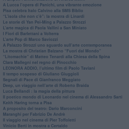
A Lucca l’opera di Panichi, una vibrante emozione
Pisa celebra Italo Calvino alla SMS Biblio
“L’isola che non c’è”: la mostra di Linardi
​Le storie di Yan Pei-Ming a Palazzo Strozzi
​L’arte magica di Paola Vallini a San Miniato
​I Fiori di Barlettani a Volterra
​L’arte Pop di Marco Saviozzi
​A Palazzo Strozzi uno sguardo sull’arte contemporanea
La mostra di Christian Balzano “Fuori dal Mondo”
​“Litomachie” di Matteo Tenardi alla Chiesa della Spina
​Clara Mallegni nel regno di Pinocchio
​LEONORA ADDIO, l’ultimo film di Paolo Taviani
Il tempo sospeso di Giuliano Giuggioli
Segnali di Pace di Gianfranco Meggiato
​Deep, un viaggio nell’arte di Roberto Braida
​Luca Bellandi : la magia della pittura
​Il poetico mondo di Leonardo nel cinema di Alessandro Sarti
​Keith Haring torna a Pisa
​A proposito del teatro: Dario Marconcini
Maranghi per Fabrizio De Andrè
​Il viaggio nel cinema di Pier Toffoletti
Vinicio Berti in mostra a Certaldo