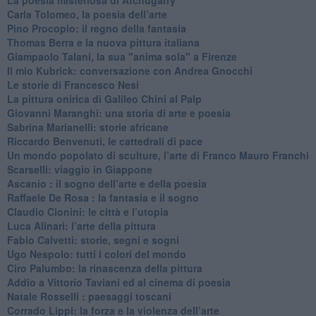
Carla Tolomeo, la poesia dell’arte
Pino Procopio: il regno della fantasia
Thomas Berra e la nuova pittura italiana
Giampaolo Talani, la sua "anima sola" a Firenze
Il mio Kubrick: conversazione con Andrea Gnocchi
Le storie di Francesco Nesi
​La pittura onirica di Galileo Chini al Palp
​Giovanni Maranghi: una storia di arte e poesia
Sabrina Marianelli: storie africane
​Riccardo Benvenuti, le cattedrali di pace
​Un mondo popolato di sculture, l’arte di Franco Mauro Franchi
​Scarselli: viaggio in Giappone
​Ascanio : il sogno dell’arte e della poesia
Raffaele De Rosa : la fantasia e il sogno
​Claudio Cionini: le città e l’utopia
Luca Alinari: l’arte della pittura
​Fabio Calvetti: storie, segni e sogni
Ugo Nespolo: tutti i colori del mondo
​Ciro Palumbo: la rinascenza della pittura
​Addio a Vittorio Taviani ed al cinema di poesia
​Natale Rosselli : paesaggi toscani
​Corrado Lippi: la forza e la violenza dell’arte