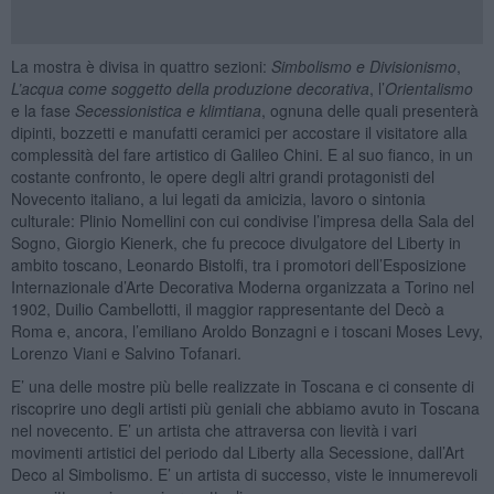
La mostra è divisa in quattro sezioni:
Simbolismo e Divisionismo
,
L’acqua come soggetto della produzione decorativa
, l’
Orientalismo
e la fase
Secessionistica e klimtiana
, ognuna delle quali presenterà
dipinti, bozzetti e manufatti ceramici per accostare il visitatore alla
complessità del fare artistico di Galileo Chini. E al suo fianco, in un
costante confronto, le opere degli altri grandi protagonisti del
Novecento italiano, a lui legati da amicizia, lavoro o sintonia
culturale: Plinio Nomellini con cui condivise l’impresa della Sala del
Sogno, Giorgio Kienerk, che fu precoce divulgatore del Liberty in
ambito toscano, Leonardo Bistolfi, tra i promotori dell’Esposizione
Internazionale d’Arte Decorativa Moderna organizzata a Torino nel
1902, Duilio Cambellotti, il maggior rappresentante del Decò a
Roma e, ancora, l’emiliano Aroldo Bonzagni e i toscani Moses Levy,
Lorenzo Viani e Salvino Tofanari.
E’ una delle mostre più belle realizzate in Toscana e ci consente di
riscoprire uno degli artisti più geniali che abbiamo avuto in Toscana
nel novecento. E’ un artista che attraversa con lievità i vari
movimenti artistici del periodo dal Liberty alla Secessione, dall’Art
Deco al Simbolismo. E’ un artista di successo, viste le innumerevoli