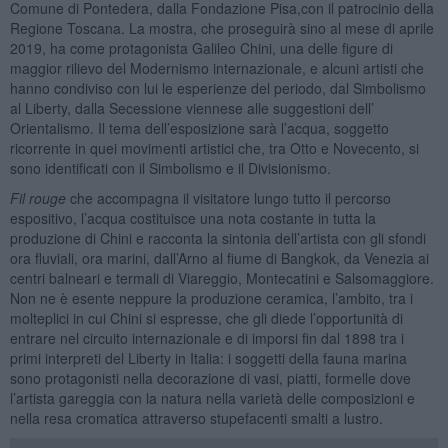
Comune di Pontedera, dalla Fondazione Pisa,con il patrocinio della
Regione Toscana. La mostra, che proseguirà sino al mese di aprile
2019, ha come protagonista Galileo Chini, una delle figure di
maggior rilievo del Modernismo internazionale, e alcuni artisti che
hanno condiviso con lui le esperienze del periodo, dal Simbolismo
al Liberty, dalla Secessione viennese alle suggestioni dell’
Orientalismo. Il tema dell’esposizione sarà l’acqua, soggetto
ricorrente in quei movimenti artistici che, tra Otto e Novecento, si
sono identificati con il Simbolismo e il Divisionismo.
Fil rouge
che accompagna il visitatore lungo tutto il percorso
espositivo, l’acqua costituisce una nota costante in tutta la
produzione di Chini e racconta la sintonia dell’artista con gli sfondi
ora fluviali, ora marini, dall’Arno al fiume di Bangkok, da Venezia ai
centri balneari e termali di Viareggio, Montecatini e Salsomaggiore.
Non ne è esente neppure la produzione ceramica, l’ambito, tra i
molteplici in cui Chini si espresse, che gli diede l’opportunità di
entrare nel circuito internazionale e di imporsi fin dal 1898 tra i
primi interpreti del Liberty in Italia: i soggetti della fauna marina
sono protagonisti nella decorazione di vasi, piatti, formelle dove
l’artista gareggia con la natura nella varietà delle composizioni e
nella resa cromatica attraverso stupefacenti smalti a lustro.