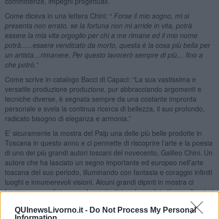
committenze, impegni progettuali.
Come diceva in una lettera Chini: “
Forse il mio sogno, mi si
presenta non errato, se la fortuna non mi arride in vita, potrà
essere la mia vita orgoglio per chi a me rimane ed il mio nome
potrà......essere vendicato da morto, questa è la cosa più bella per
un artista…rimanere. Per questo lavorerò sempre di più… fino a
che potrò.”
Come scrive in catalogo Bacci di Capaci: “La sua vastissima e
versatile produzione produzione, pur abbracciando argomenti e
tecniche diverse, è segnata sempre da una costante impronta
personale e svela la continua ricerca di bellezza, il suo profondo,
radicato bisogno di eleganza e armonia.”
E’ sicuramente la mostra del Palp una delle più belle prodotte in
Toscana in questo anno e ci permette di riscoprire l’arte e la poesia
di uno dei più grandi autori toscani del novecento, Galileo Chini. Un
autore che ha lasciato un segno importante ed europeo nell’arte
toscana del suo periodo, illuminando con fantasia e coraggio infiniti
luoghi e innumerevoli visioni. Alcuni grandi dipinti in mostra ci
lasciano senza fiato e rendono giustizia ad uno dei più grandi autori
del nostro novecento, forse dimenticato troppo in fretta dalla critica,
QUInewsLivorno.it -
Do Not Process My Personal
rispetto ad autori meno internazionali e meno ricchi di pathos e
Information