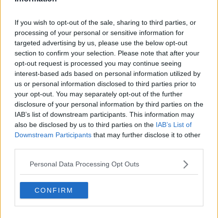
poesia.
Riccardo Ferrucci
If you wish to opt-out of the sale, sharing to third parties, or
processing of your personal or sensitive information for
targeted advertising by us, please use the below opt-out
section to confirm your selection. Please note that after your
opt-out request is processed you may continue seeing
interest-based ads based on personal information utilized by
Se vuoi leggere le notizie principali della Toscana iscriviti alla
us or personal information disclosed to third parties prior to
Newsletter QUInews - ToscanaMedia.
Arriva gratis tutti i giorni
your opt-out. You may separately opt-out of the further
alle 20:00 direttamente nella tua casella di posta.
disclosure of your personal information by third parties on the
Basta cliccare
QUI
IAB’s list of downstream participants. This information may
also be disclosed by us to third parties on the
IAB’s List of
Fotogallery
Downstream Participants
that may further disclose it to other
third parties.
Personal Data Processing Opt Outs
CONFIRM