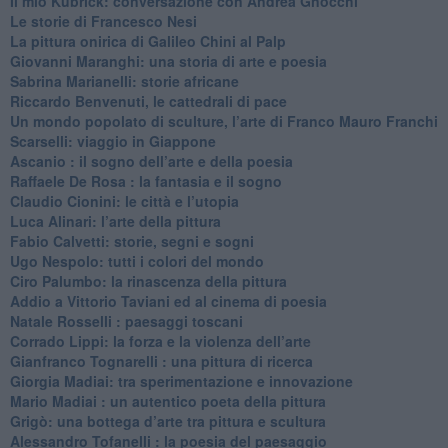
Il mio Kubrick: conversazione con Andrea Gnocchi
Le storie di Francesco Nesi
​La pittura onirica di Galileo Chini al Palp
​Giovanni Maranghi: una storia di arte e poesia
Sabrina Marianelli: storie africane
​Riccardo Benvenuti, le cattedrali di pace
​Un mondo popolato di sculture, l’arte di Franco Mauro Franchi
​Scarselli: viaggio in Giappone
​Ascanio : il sogno dell’arte e della poesia
Raffaele De Rosa : la fantasia e il sogno
​Claudio Cionini: le città e l’utopia
Luca Alinari: l’arte della pittura
​Fabio Calvetti: storie, segni e sogni
Ugo Nespolo: tutti i colori del mondo
​Ciro Palumbo: la rinascenza della pittura
​Addio a Vittorio Taviani ed al cinema di poesia
​Natale Rosselli : paesaggi toscani
​Corrado Lippi: la forza e la violenza dell’arte
Gianfranco Tognarelli : una pittura di ricerca
Giorgia Madiai: tra sperimentazione e innovazione
Mario Madiai : un autentico poeta della pittura
Grigò: una bottega d’arte tra pittura e scultura
Alessandro Tofanelli : la poesia del paesaggio