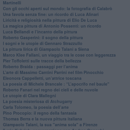
Martinelli
​Con gli occhi aperti sul mondo: la fotografia di Calabrò
Una favola senza fine: un ricordo di Luca Alinari
Liricità e religiosità nella pittura di Elio De Luca
La magica pittura di Antonio Possenti: un ricordo
Luca Bellandi e l’incanto della pittura
​Roberto Gasperini: il sogno della pittura
I sogni e le utopie di Gennaro Strazzullo
La pittura lirica di Giampaolo Talani a Siena
​Marco Klee Fallani, un viaggio tra le cose con leggerezza
​Pier Toffoletti sulle tracce della bellezza
​Roberto Braida : passaggi per l’anima
​L’arte di Massimo Cantini Parrini nel film Pinocchio
Eleonora Cappelletti, un’attrice toscana
​La poesia di Michele Brancale : “L’apocrifo nel baule"
Roberto Fanari nel regno dei cieli e delle nuvole
Le utopie di Clara Mallegni
​La poesia misteriosa di Atchugarry
Carla Tolomeo, la poesia dell’arte
Pino Procopio: il regno della fantasia
Thomas Berra e la nuova pittura italiana
Giampaolo Talani, la sua "anima sola" a Firenze