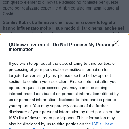
con questo elemento di novità e adesso ho richieste per queste
opere per realizzare copertine di libri ed altre immagini legate al
Covid.
Stanley Kubrick affermava che i suoi inizi come fotografo
hanno influenzato molto il suo modo di far cinema, anche nel
tuo lavoro sembra di cogliere una presenza importante della
fotografia.
QUInewsLivorno.it -
Do Not Process My Personal
Ho studiato fotografia al liceo artistico ed all’inizio ho lavorato in uno
Information
studio che si occupava di fotografia industriale e commerciale. E’
naturale che anche adesso usi la fotografia come modello per
If you wish to opt-out of the sale, sharing to third parties, or
realizzare la mia opera artistica. E’ partendo dalla foto e
processing of your personal or sensitive information for
dall’immagine che nascono successivamente le mie creazioni e le
targeted advertising by us, please use the below opt-out
mie elaborazioni artistiche.
section to confirm your selection. Please note that after your
Dopo il viaggio tra le stelle del cinema cosa ci riserva in futuro
opt-out request is processed you may continue seeing
il tuo lavoro ?
interest-based ads based on personal information utilized by
Adesso ho una grande confusione in testa, con mille cose che
us or personal information disclosed to third parties prior to
vorrei fare. Devo comunque proseguire un percorso, nel mio lavoro
your opt-out. You may separately opt-out of the further
c’è una evoluzione continua e sono curioso anch’io di scoprire dove
disclosure of your personal information by third parties on the
mi porterà il mio lavoro futuro. Non programmo mai niente, è il
IAB’s list of downstream participants. This information may
tempo, le suggestioni, le cose che vedo che influenzeranno il mio
also be disclosed by us to third parties on the
IAB’s List of
progetto artistico. Adesso sono in attesa di scoprire quali sorprese