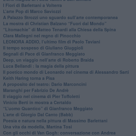
​I Fiori di Barlettani a Volterra
​L’arte Pop di Marco Saviozzi
​A Palazzo Strozzi uno sguardo sull’arte contemporanea
La mostra di Christian Balzano “Fuori dal Mondo”
​“Litomachie” di Matteo Tenardi alla Chiesa della Spina
​Clara Mallegni nel regno di Pinocchio
​LEONORA ADDIO, l’ultimo film di Paolo Taviani
Il tempo sospeso di Giuliano Giuggioli
Segnali di Pace di Gianfranco Meggiato
​Deep, un viaggio nell’arte di Roberto Braida
​Luca Bellandi : la magia della pittura
​Il poetico mondo di Leonardo nel cinema di Alessandro Sarti
​Keith Haring torna a Pisa
​A proposito del teatro: Dario Marconcini
Maranghi per Fabrizio De Andrè
​Il viaggio nel cinema di Pier Toffoletti
Vinicio Berti in mostra a Certaldo
“L’uomo Quantico” di Gianfranco Meggiato
​L’arte di Giorgio Dal Canto (Babb)
Poesia e natura nella pittura di Massimo Barlettani
Una vita da modella, Martina Tosi
​Con gli occhi di Van Gogh: conversazione con Andrea