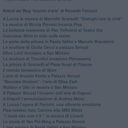
Articoli dal Blog “Incontri d'arte” di Riccardo Ferrucci
A Lucca la mostra di Marcello Scarselli “Dialoghi con la città"
​La musica di Nicola Piovani incanta Pisa
​La bellezza resistente di Pier Toffoletti al Teatro Era
​Casciana: Skim in volo sulle terme
​Le porte della pittura in Paola Vallini e Marcela Bracalenti
​Le sculture di Giulia Cenci a palazzo Strozzi
​Dilvo Lotti ricordato a San Miniato
​Le sculture di Tincolini invadono Pietrasanta
La pittura di Scarselli al Plaza Hotel di Firenze
​Il mondo fantastico di Skim
​L’arte di Anselm Kiefer a Palazzo Strozzi
​“Bruciare illusioni”: l’arte di Elisa Zadi
​Waldon e Olio in mostra a San Miniato
​A Palazzo Strozzi l’incanto dell’arte di Kapoor
​A Empoli l’annunciazione di Andrea Meini
A Lucca l’opera di Panichi, una vibrante emozione
Pisa celebra Italo Calvino alla SMS Biblio
“L’isola che non c’è”: la mostra di Linardi
​Le storie di Yan Pei-Ming a Palazzo Strozzi
​L’arte magica di Paola Vallini a San Miniato