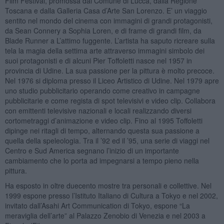
Film Festival, promossa dal Comune di Lucca, dalla Regione
Toscana e dalla Galleria Casa d’Arte San Lorenzo. E’ un viaggio
sentito nel mondo del cinema con immagini di grandi protagonisti,
da Sean Connery a Sophia Loren, e di frame di grandi film, da
Blade Runner a L’attimo fuggente. L’artista ha saputo ricreare sulla
tela la magia della settima arte attraverso immagini simbolo dei
suoi protagonisti e di alcuni Pier Toffoletti nasce nel 1957 in
provincia di Udine. La sua passione per la pittura è molto precoce.
Nel 1976 si diploma presso il Liceo Artistico di Udine. Nel 1979 apre
uno studio pubblicitario operando come creativo in campagne
pubblicitarie e come regista di spot televisivi e video clip. Collabora
con emittenti televisive nazionali e locali realizzando diversi
cortometraggi d’animazione e video clip. Fino al 1995 Toffoletti
dipinge nei ritagli di tempo, alternando questa sua passione a
quella della speleologia. Tra il ’92 ed il ’95, una serie di viaggi nel
Centro e Sud America segnano l’inizio di un importante
cambiamento che lo porta ad impegnarsi a tempo pieno nella
pittura.
Ha esposto in oltre duecento mostre tra personali e collettive. Nel
1999 espone presso l’Istituto Italiano di Cultura a Tokyo e nel 2002,
invitato dall’Asahi Art Communication di Tokyo, espone “La
meraviglia dell’arte” al Palazzo Zenobio di Venezia e nel 2003 a