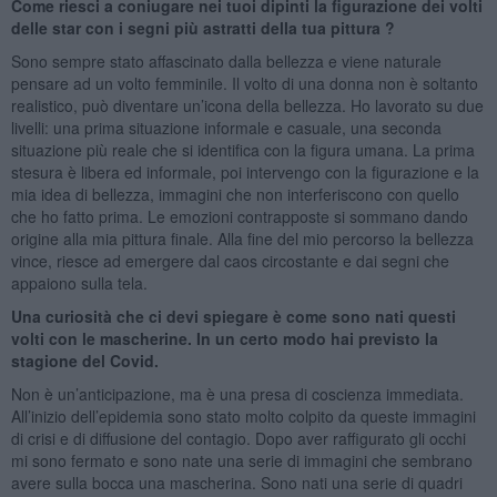
Come riesci a coniugare nei tuoi dipinti la figurazione dei volti
delle star con i segni più astratti della tua pittura ?
Sono sempre stato affascinato dalla bellezza e viene naturale
pensare ad un volto femminile. Il volto di una donna non è soltanto
realistico, può diventare un’icona della bellezza. Ho lavorato su due
livelli: una prima situazione informale e casuale, una seconda
situazione più reale che si identifica con la figura umana. La prima
stesura è libera ed informale, poi intervengo con la figurazione e la
mia idea di bellezza, immagini che non interferiscono con quello
che ho fatto prima. Le emozioni contrapposte si sommano dando
origine alla mia pittura finale. Alla fine del mio percorso la bellezza
vince, riesce ad emergere dal caos circostante e dai segni che
appaiono sulla tela.
Una curiosità che ci devi spiegare è come sono nati questi
volti con le mascherine. In un certo modo hai previsto la
stagione del Covid.
Non è un’anticipazione, ma è una presa di coscienza immediata.
All’inizio dell’epidemia sono stato molto colpito da queste immagini
di crisi e di diffusione del contagio. Dopo aver raffigurato gli occhi
mi sono fermato e sono nate una serie di immagini che sembrano
avere sulla bocca una mascherina. Sono nati una serie di quadri