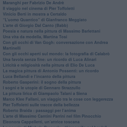
Maranghi per Fabrizio De Andrè
​Il viaggio nel cinema di Pier Toffoletti
Vinicio Berti in mostra a Certaldo
“L’uomo Quantico” di Gianfranco Meggiato
​L’arte di Giorgio Dal Canto (Babb)
Poesia e natura nella pittura di Massimo Barlettani
Una vita da modella, Martina Tosi
​Con gli occhi di Van Gogh: conversazione con Andrea
Martinelli
​Con gli occhi aperti sul mondo: la fotografia di Calabrò
Una favola senza fine: un ricordo di Luca Alinari
Liricità e religiosità nella pittura di Elio De Luca
La magica pittura di Antonio Possenti: un ricordo
Luca Bellandi e l’incanto della pittura
​Roberto Gasperini: il sogno della pittura
I sogni e le utopie di Gennaro Strazzullo
La pittura lirica di Giampaolo Talani a Siena
​Marco Klee Fallani, un viaggio tra le cose con leggerezza
​Pier Toffoletti sulle tracce della bellezza
​Roberto Braida : passaggi per l’anima
​L’arte di Massimo Cantini Parrini nel film Pinocchio
Eleonora Cappelletti, un’attrice toscana