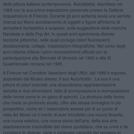
della pittura italiana contemporanea. Autodidatta, esordisce nel
1968 con la sua prima esposizione personale presso la Galleria
Inquadrature di Firenze. Durante gli anni settanta avvia una serrata
ricerca sul libero accostamento di oggetti e figure all'interno di
atmosfere fantastiche e sospese, sulla suggestione delle ricerche
Neodada e della Pop Art. In questi anni sperimenta diverse
tecniche pittoriche, nelle quali coniuga colori fluorescenti,
decalcomania, collage, trasposizioni fotografiche. Nel corso degli
anni ottanta ottiene i primi riconoscimenti ufficiali con la
partecipazione alla Biennale di Venezia nel 1982 e alla XI
Quadriennale romana nel 1985.
A Firenze nel Corridoio Vasariano degli Uffizi, dal 1999 è esposto,
acquistato dal Museo stesso, il suo Autoritratto . La sua è una
pittura di colori orientali; una straordinaria rappresentazione
astratta in due dimensioni, fatta di scomposizione e ricomposizione
delle forme come in un gioco di specchi. La struttura delle forme,
che rivela un profondo studio, offre alla stessa immagine in più
prospettive, come se l’ osservatore avesse più di un punto di
vista.Ad Alinari va il merito di aver introdotto una nuova filosofia,
una nuova estetica, una nuova storia dell’arte, della sua arte,
assolutamente inscindibile dal vivere quotidiano, che sa unire e far
convivere le diverse, varie e variegate capacità del pensiero in