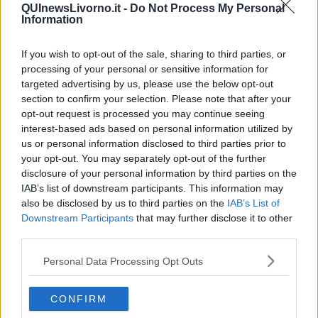
riscoprire elementi vissuti nell’infanzia ?
QUInewsLivorno.it -
Do Not Process My Personal
Information
Io considero la mia arte un gioco per adulti. C’è come una
sovrapposizione di piani tra adulti e bambini; se io gioco il gioco
If you wish to opt-out of the sale, sharing to third parties, or
diventa scoperta ,ricerca, maturità, è un modo fondamentale per
descrivere la realtà ed i suoi misteri. Il motore della mia arte va
processing of your personal or sensitive information for
ritrovato nello stupore di fronte al mondo, nel vedere il mondo ed i
targeted advertising by us, please use the below opt-out
suoi enigmi in una luce diversa, con gli occhi del poeta e della
section to confirm your selection. Please note that after your
fantasia. Approfondire questi elementi consente di comprendere il
opt-out request is processed you may continue seeing
vero senso del mio lavoro, della mia pittura.
interest-based ads based on personal information utilized by
us or personal information disclosed to third parties prior to
Riccardo Ferrucci
your opt-out. You may separately opt-out of the further
disclosure of your personal information by third parties on the
IAB’s list of downstream participants. This information may
also be disclosed by us to third parties on the
IAB’s List of
Downstream Participants
that may further disclose it to other
third parties.
Se vuoi leggere le notizie principali della Toscana iscriviti alla
Newsletter QUInews - ToscanaMedia.
Arriva gratis tutti i giorni
Personal Data Processing Opt Outs
alle 20:00 direttamente nella tua casella di posta.
Basta cliccare
QUI
CONFIRM