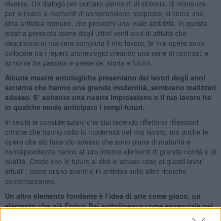
diverse. Un dialogo per cercare elementi di sintonia, di vicinanza,
per arrivare a momenti di comprensione reciproca; si cerca una
idea artistica comune, che provochi una reale amicizia. In questa
mostra presento opere degli ultimi venti anni di attività che
descrivono in maniera compiuta il mio lavoro; le mie opere sono
collocate tra i reperti archeologici creando una serie di contrasti e
armonie tra passato e presente, storia e futuro.
Alcune mostre antologiche presentano dei lavori degli anni
settanta che hanno una grande modernità, sembrano realizzati
adesso. E’ soltanto una nostra impressione o il tuo lavoro ha
in qualche modo anticipato i tempi futuri.
In realtà le considerazioni che stai facendo riflettono riflessioni
critiche che hanno colto la modernità del mio lavoro, ma anche le
opere che sto facendo adesso che sono piene di maturità e
consapevolezza hanno al loro interno elementi di grande novità e di
qualità. Credo che in futuro si dirà le stesse cose di questi lavori
attuali : come erano avanti e in anticipo sulle altre ricerche
contemporanee.
Un altro elemento fondante è l’idea di arte come gioco, un
elemento che già Enrico Baj sottolineava come essenziale nel
suo lavoro. Anche per te l’arte è sempre un ritornare bambini e