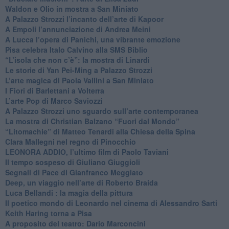
​Waldon e Olio in mostra a San Miniato
​A Palazzo Strozzi l’incanto dell’arte di Kapoor
​A Empoli l’annunciazione di Andrea Meini
A Lucca l’opera di Panichi, una vibrante emozione
Pisa celebra Italo Calvino alla SMS Biblio
“L’isola che non c’è”: la mostra di Linardi
​Le storie di Yan Pei-Ming a Palazzo Strozzi
​L’arte magica di Paola Vallini a San Miniato
​I Fiori di Barlettani a Volterra
​L’arte Pop di Marco Saviozzi
​A Palazzo Strozzi uno sguardo sull’arte contemporanea
La mostra di Christian Balzano “Fuori dal Mondo”
​“Litomachie” di Matteo Tenardi alla Chiesa della Spina
​Clara Mallegni nel regno di Pinocchio
​LEONORA ADDIO, l’ultimo film di Paolo Taviani
Il tempo sospeso di Giuliano Giuggioli
Segnali di Pace di Gianfranco Meggiato
​Deep, un viaggio nell’arte di Roberto Braida
​Luca Bellandi : la magia della pittura
​Il poetico mondo di Leonardo nel cinema di Alessandro Sarti
​Keith Haring torna a Pisa
​A proposito del teatro: Dario Marconcini