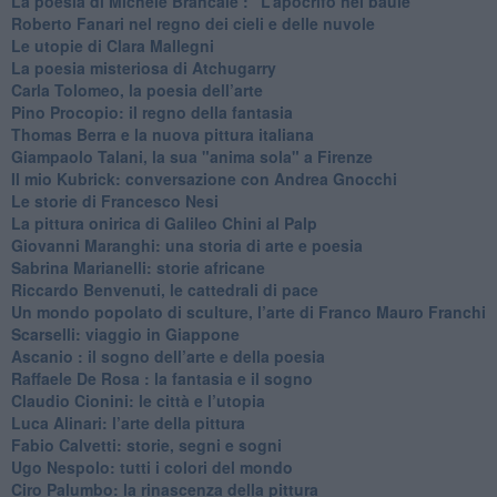
​La poesia di Michele Brancale : “L’apocrifo nel baule"
Roberto Fanari nel regno dei cieli e delle nuvole
Le utopie di Clara Mallegni
​La poesia misteriosa di Atchugarry
Carla Tolomeo, la poesia dell’arte
Pino Procopio: il regno della fantasia
Thomas Berra e la nuova pittura italiana
Giampaolo Talani, la sua "anima sola" a Firenze
Il mio Kubrick: conversazione con Andrea Gnocchi
Le storie di Francesco Nesi
​La pittura onirica di Galileo Chini al Palp
​Giovanni Maranghi: una storia di arte e poesia
Sabrina Marianelli: storie africane
​Riccardo Benvenuti, le cattedrali di pace
​Un mondo popolato di sculture, l’arte di Franco Mauro Franchi
​Scarselli: viaggio in Giappone
​Ascanio : il sogno dell’arte e della poesia
Raffaele De Rosa : la fantasia e il sogno
​Claudio Cionini: le città e l’utopia
Luca Alinari: l’arte della pittura
​Fabio Calvetti: storie, segni e sogni
Ugo Nespolo: tutti i colori del mondo
​Ciro Palumbo: la rinascenza della pittura