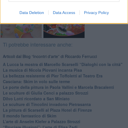
Fotogallery
Data Deletion
Data Access
Privacy Policy
Ti potrebbe interessare anche:
Articoli dal Blog “Incontri d'arte” di Riccardo Ferrucci
A Lucca la mostra di Marcello Scarselli “Dialoghi con la città"
​La musica di Nicola Piovani incanta Pisa
​La bellezza resistente di Pier Toffoletti al Teatro Era
​Casciana: Skim in volo sulle terme
​Le porte della pittura in Paola Vallini e Marcela Bracalenti
​Le sculture di Giulia Cenci a palazzo Strozzi
​Dilvo Lotti ricordato a San Miniato
​Le sculture di Tincolini invadono Pietrasanta
La pittura di Scarselli al Plaza Hotel di Firenze
​Il mondo fantastico di Skim
​L’arte di Anselm Kiefer a Palazzo Strozzi
​“Bruciare illusioni”: l’arte di Elisa Zadi